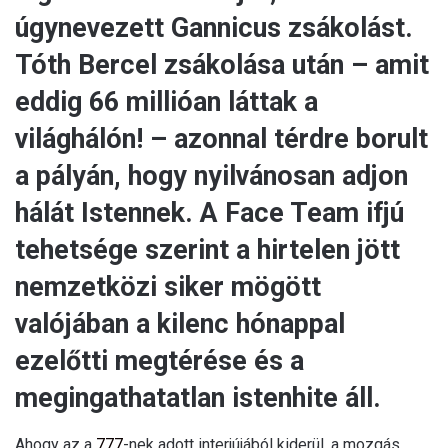
úgynevezett Gannicus zsákolást.
Tóth Bercel zsákolása után – amit
eddig 66 millióan láttak a
világhálón! – azonnal térdre borult
a pályán, hogy nyilvánosan adjon
hálát Istennek. A Face Team ifjú
tehetsége szerint a hirtelen jött
nemzetközi siker mögött
valójában a kilenc hónappal
ezelőtti megtérése és a
megingathatatlan istenhite áll.
Ahogy az a
777
-nek adott interjújából kiderül, a mozgás