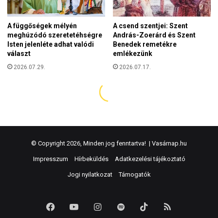
© Copyright 2026, Minden jog fenntartva! |
Vasárnap.hu
Impresszum
Hírbeküldés
Adatkezelési tájékoztató
Jogi nyilatkozat
Támogatók
Facebook
YouTube
Instagram
Spotify
TikTok
RSS