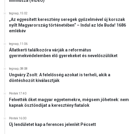
himnusza (VIDEÓ)
e
e
l
m
tegnap, 15:02
t
!
„Az egyesített keresztény seregek győzelmével új korszak
é
nyílt Magyarország történetében“ – Indul az Ide Buda! 1686
r
emlékév
t
v
tegnap, 11:06
i
Állatkerti találkozóra várják a református
s
gyermekvédelemben élő gyerekeket és nevelőszülőket
s
z
tegnap, 08:08
a
Ungváry Zsolt: A felelősség azokat is terheli, akik a
P
döntéshozót kiválasztják
a
r
Péntek 17:40
r
Felvették őket magyar egyetemekre, mégsem jöhetnek: nem
a
kapnak ösztöndíjat a keresztény fiatalok
g
i
Péntek 16:00
R
Új lendületet kap a ferences jelenlét Pécsett
e