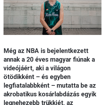
a
i
l
Még az NBA is bejelentkezett
annak a 20 éves magyar fiúnak a
videójáért, aki a világon
ötödikként – és egyben
legfiatalabbként – mutatta be az
akrobatikus kosárlabdázás egyik
legnehezebb trükkjét, az