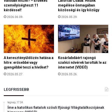
Valóban hiszel? – Érdekes
Latorcai Csaba: Hitünk
,
-
személyiségteszt 11
megélése önmagában
k
v
kérdéssel!
közösségi és így közügy
e
a
2026.06.09.
2026.05.29.
r
d
e
o
s
n
z
a
t
t
é
ú
n
j
y
s
A keresztényüldözés hatása a
Kosárlabdáért rajongó
h
z
hitre: erősebbé vagy
szalézi nővérek tarolták le az
i
e
gyengébbé teszi a hívőket?
internetet (VIDEÓ)
v
r
2026.05.27.
2026.05.26.
a
z
t
e
k
m
LEGFRISSEBB
o
é
z
n
á
tegnap, 17:34
n
s
Íme a katolikus fiatalok szöuli Ifjúsági Világtalálkozójának
y
n