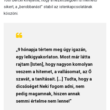
Tóth Bercel kifejtette, hogy a nézettségben is mérhető
sikert, a „berobbanást” stabil az istenkapcsolatának
köszöni.
„9 hónapja tértem meg úgy igazán,
egy lelkigyakorlaton. Most már látta
rajtam [Isten], hogy nagyon komolyan
veszem a hitemet, a vallásomat, az Ő
szavát, a tanításait. […] Tudta, hogy a
dicsőséget Neki fogom adni, nem
pedig magamnak, hiszen annak
semmi értelme nem lenne!”