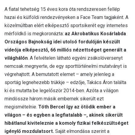
A fiatal tehetség 15 éves kora óta rendszeresen fellép
hazai és külföldi rendezvényeken a Face Team tagjaként. A
közelmúltban elért elképesztő sportsikerét egy internetes
mérföldkő is megkoronázta:
az Akrobatikus Kosárlabda
Országos Bajnokság idei utolsó fordulóján készült
videója elképesztő, 66 milliós nézettséget generált a
világhálón
. A felvételen látható egyéni zsákolóversenyt
nemcsak megnyerte, de egy sporttörténelmi mutatványt is
végrehajtott. A bemutatott elemet – amely jelenleg a
sportág legnehezebb trükkje – edzője, Takács Áron találta
ki és mutatta be legelőször 2014-ben. Azóta a világon
mindössze három másik embernek sikerült ezt
megismételnie.
Tóth Bercel így az ötödik ember a
világon – és egyben a legfiatalabb –, akinek sikerült
hibátlanul kiviteleznie a komoly fizikai felkészültséget
igénylő mozdulatsort.
Saját elmondása szerint a