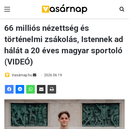
Menü
K
66 milliós nézettség és
történelmi zsákolás, Istennek ad
hálát a 20 éves magyar sportoló
(VIDEÓ)
Vasárnap.hu
S
2026.06.19.
e
n
d
a
n
e
m