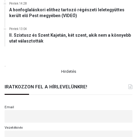
b
Péntek 14:28
e
A honfoglaláskori elithez tartozó régészeti leletegyüttes
k
került elő Pest megyében (VIDEÓ)
a
Péntek 13:04
II. Szixtusz és Szent Kajetán, két szent, akik nem a könnyebb
utat választották
.
Hirdetés
IRATKOZZON FEL A HÍRLEVELÜNKRE!
Email
Vezetéknév