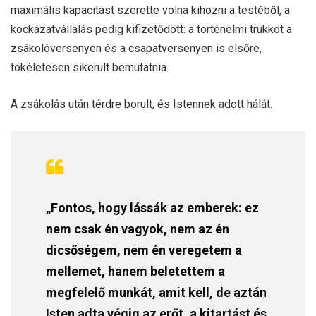
maximális kapacitást szerette volna kihozni a testéből, a
kockázatvállalás pedig kifizetődött: a történelmi trükköt a
zsákolóversenyen és a csapatversenyen is elsőre,
tökéletesen sikerült bemutatnia.
A zsákolás után térdre borult, és Istennek adott hálát.
„Fontos, hogy lássák az emberek: ez
nem csak én vagyok, nem az én
dicsőségem, nem én veregetem a
mellemet, hanem beletettem a
megfelelő munkát, amit kell, de aztán
Isten adta végig az erőt, a kitartást és