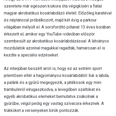
szeretete már egészen kiskora óta végigkíséri a fiatal
magyar akrobatikus kosárlabdázó életét. Előzőleg karatéval
és néptánccal próbálkozott, majd két évig a parkour
világában mélyült el. A sorsfordító pillanat 13 éves korában
érkezett el, amikor egy YouTube-videóban először
szembesült az akrobatikus kosárlabdázással. A látványos
mozdulatok azonnal magukkal ragadták, hamarosan el is
kezdte a speciális edzéseket.
Az interjúban beszélt arról is, hogy ez az extrém sport
jelentősen eltér a hagyományos kosárlabdától: bár a labda,
a palánk és a gyűrű megegyezik, a játékosok egy mini
trambulinról elrugaszkodva, a levegőben szaltókat és
egyéb akrobatikus elemeket bemutatva zsákolnak a
gyűrűbe, végül pedig egy vastag szivacsra érkeznek. A
trükköket a versenyeken bírók pontozzák.