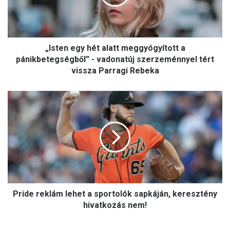
n
e
g
y
„Isten egy hét alatt meggyógyított a
h
é
pánikbetegségből” - vadonatúj szerzeménnyel tért
t
vissza Parragi Rebeka
a
l
P
a
r
t
i
t
d
m
e
e
r
g
e
g
k
y
l
ó
Pride reklám lehet a sportolók sapkáján, keresztény
á
g
m
hivatkozás nem!
y
l
í
e