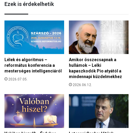
t
Ezek is érdekelhetik
h
o
e
t
t
t
a
a
s
p
p
á
o
n
r
i
t
k
Lélek és algoritmus –
Amikor összecsapnak a
o
b
református konferencia a
hullámok – Lelki
l
e
mesterséges intelligenciáról
kapaszkodók Pio atyától a
ó
t
mindennapi küzdelmekhez
k
2026.07.05.
e
s
2026.06.12.
g
a
s
p
é
k
g
á
b
j
ő
á
l
n
”