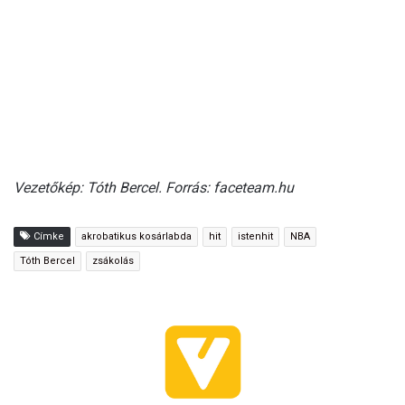
Vezetőkép: Tóth Bercel. Forrás: faceteam.hu
Címke
akrobatikus kosárlabda
hit
istenhit
NBA
Tóth Bercel
zsákolás