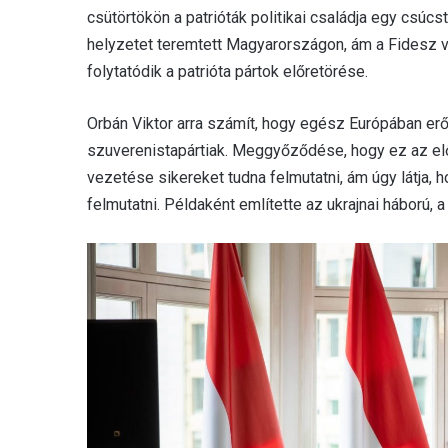
csütörtökön a patrióták politikai családja egy csúcs
helyzetet teremtett Magyarországon, ám a Fidesz 
folytatódik a patrióta pártok előretörése.
Orbán Viktor arra számít, hogy egész Európában er
szuverenistapártiak. Meggyőződése, hogy ez az előr
vezetése sikereket tudna felmutatni, ám úgy látja,
felmutatni. Példaként említette az ukrajnai háború, 