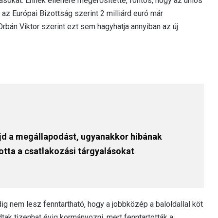
rásokat. Ennek ellenére megerősítette, fontos, hogy az uniós
z Európai Bizottság szerint 2 milliárd euró már
án Viktor szerint ezt sem hagyhatja annyiban az új
ajd a megállapodást, ugyanakkor hibának
otta a csatlakozási tárgyalásokat
edig nem lesz fenntartható, hogy a jobbközép a baloldallal köt
dtak tizenhat évig kormányozni, mert fenntartották a