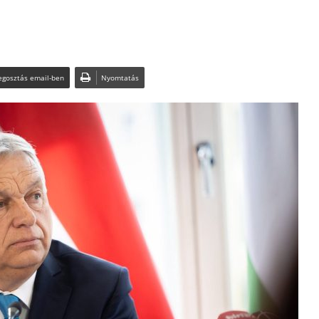
gosztás email-ben
Nyomtatás