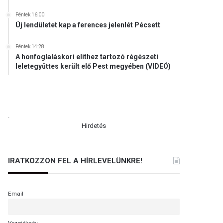
Péntek 16:00
Új lendületet kap a ferences jelenlét Pécsett
Péntek 14:28
A honfoglaláskori elithez tartozó régészeti
leletegyüttes került elő Pest megyében (VIDEÓ)
.
Hirdetés
IRATKOZZON FEL A HÍRLEVELÜNKRE!
Email