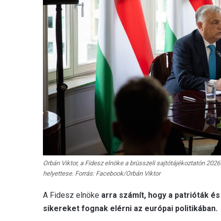
Orbán Viktor, a Fidesz elnöke a brüsszeli sajtótájékoztatón 2026
helyettese. Forrás: Facebook/Orbán Viktor
A Fidesz elnöke
arra számít, hogy a patrióták é
sikereket fognak elérni az európai politikában.