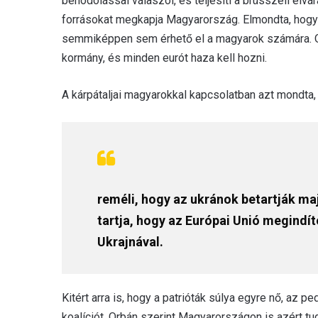
behódolással válaszol, és teljesíti a brüsszeli elvá
forrásokat megkapja Magyarország. Elmondta, hogy a
semmiképpen sem érhető el a magyarok számára. Orb
kormány, és minden eurót haza kell hozni.
A kárpátaljai magyarokkal kapcsolatban azt mondta,
reméli, hogy az ukránok betartják m
tartja, hogy az Európai Unió megindít
Ukrajnával.
Kitért arra is, hogy a patrióták súlya egyre nő, az p
koalíciót. Orbán szerint Magyarországon is azért tu