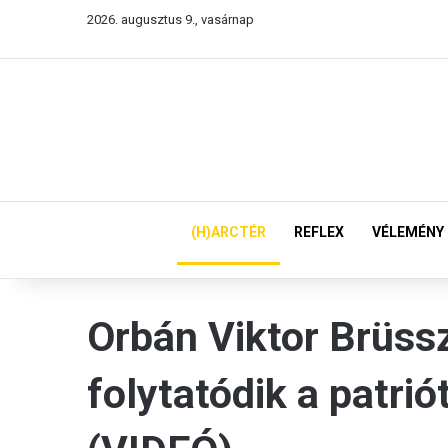
2026. augusztus 9., vasárnap
(H)ARCTÉR
REFLEX
VÉLEMÉNY
Orbán Viktor Brüss
folytatódik a patrió