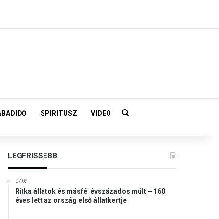
Keresés:
ABADIDŐ
SPIRITUSZ
VIDEÓ
LEGFRISSEBB
07:09
Ritka állatok és másfél évszázados múlt – 160
éves lett az ország első állatkertje