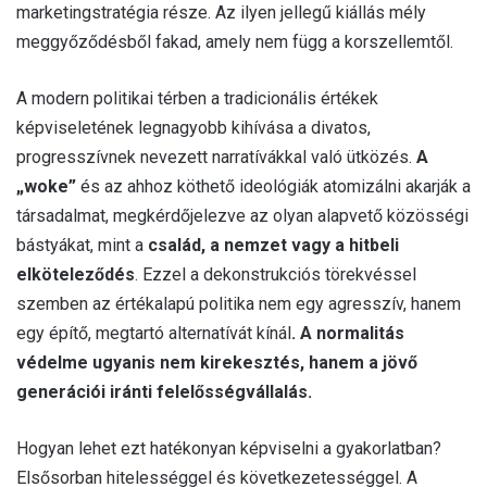
marketingstratégia része. Az ilyen jellegű kiállás mély
meggyőződésből fakad, amely nem függ a korszellemtől.
A modern politikai térben a tradicionális értékek
képviseletének legnagyobb kihívása a divatos,
progresszívnek nevezett narratívákkal való ütközés.
A
„woke”
és az ahhoz köthető ideológiák atomizálni akarják a
társadalmat, megkérdőjelezve az olyan alapvető közösségi
bástyákat, mint a
család, a nemzet vagy a hitbeli
elköteleződés
. Ezzel a dekonstrukciós törekvéssel
szemben az értékalapú politika nem egy agresszív, hanem
egy építő, megtartó alternatívát kínál
. A normalitás
védelme ugyanis nem kirekesztés, hanem a jövő
generációi iránti felelősségvállalás.
Hogyan lehet ezt hatékonyan képviselni a gyakorlatban?
Elsősorban hitelességgel és következetességgel. A