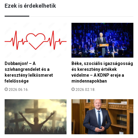
g
Ezek is érdekelhetik
n
k
e
e
t
l
i
l
k
k
a
ü
i
z
a
d
z
e
o
Dobbanjon! – A
Béke, szociális igazságosság
n
szívhangrendelet és a
és keresztény értékek
n
ü
keresztény lelkiismeret
védelme – A KDNP ereje a
o
n
felelőssége
mindennapokban
s
k
í
2026.06.16.
2026.02.18.
a
t
s
á
z
s
a
á
b
r
a
ó
d
l
s