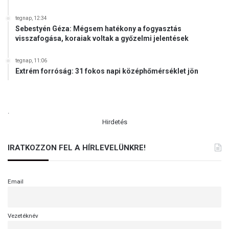
ó
I
tegnap, 12:34
Sebestyén Géza: Mégsem hatékony a fogyasztás
n
visszafogása, koraiak voltak a győzelmi jelentések
t
é
tegnap, 11:06
z
Extrém forróság: 31 fokos napi középhőmérséklet jön
e
t
(
V
.
I
Hirdetés
D
E
IRATKOZZON FEL A HÍRLEVELÜNKRE!
Ó
)
Email
Vezetéknév