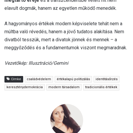
megtartó ereje
és a transzcendensbe vetett hit nem
elavult dogmák, hanem az egyetlen működő menedék.
A hagyományos értékek modern képviselete tehát nem a
múltba való révedés, hanem a jövő tudatos alakítása. Nem
divatból tesszük, mert a divatok jönnek és mennek – a
meggyőződés és a fundamentumok viszont megmaradnak.
Vezetőkép: Illusztráció/Gemini
Címke
családvédelem
értékalapú politizálás
identitásőrzés
kereszténydemokrácia
modern társadalom
tradicionális értékek