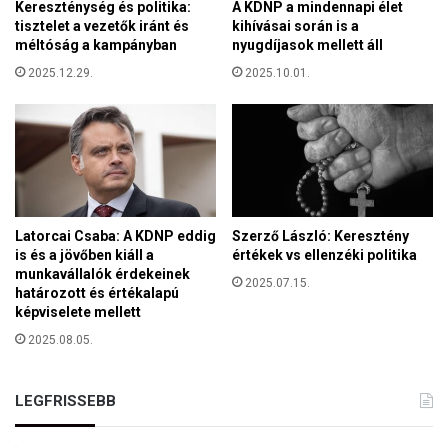
Kereszténység és politika:
A KDNP a mindennapi élet
t
á
tisztelet a vezetők iránt és
kihívásai során is a
a
g
méltóság a kampányban
nyugdíjasok mellett áll
r
é
t
2025.12.29.
2025.10.01.
r
p
t
ó
d
i
u
m
b
Latorcai Csaba: A KDNP eddig
Szerző László: Keresztény
e
is és a jövőben kiáll a
értékek vs ellenzéki politika
s
munkavállalók érdekeinek
z
2025.07.15.
határozott és értékalapú
é
képviselete mellett
l
2025.08.05.
g
e
t
LEGFRISSEBB
é
s