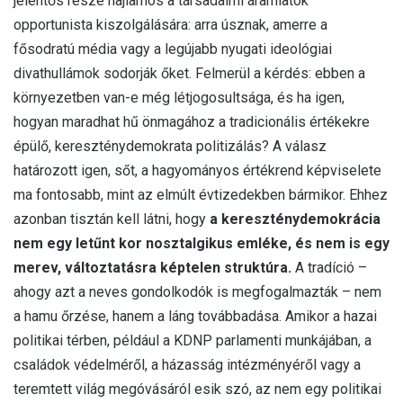
jelentős része hajlamos a társadalmi áramlatok
opportunista kiszolgálására: arra úsznak, amerre a
fősodratú média vagy a legújabb nyugati ideológiai
divathullámok sodorják őket. Felmerül a kérdés: ebben a
környezetben van-e még létjogosultsága, és ha igen,
hogyan maradhat hű önmagához a tradicionális értékekre
épülő, kereszténydemokrata politizálás? A válasz
határozott igen, sőt, a hagyományos értékrend képviselete
ma fontosabb, mint az elmúlt évtizedekben bármikor. Ehhez
azonban tisztán kell látni, hogy
a kereszténydemokrácia
nem egy letűnt kor nosztalgikus emléke, és nem is egy
merev, változtatásra képtelen struktúra.
A tradíció –
ahogy azt a neves gondolkodók is megfogalmazták – nem
a hamu őrzése, hanem a láng továbbadása. Amikor a hazai
politikai térben, például a KDNP parlamenti munkájában, a
családok védelméről, a házasság intézményéről vagy a
teremtett világ megóvásáról esik szó, az nem egy politikai