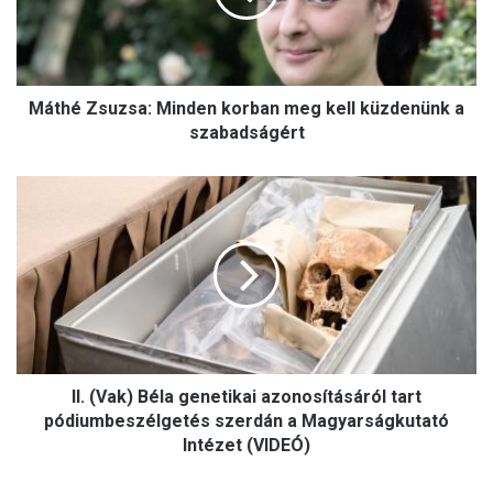
Z
s
u
z
Máthé Zsuzsa: Minden korban meg kell küzdenünk a
s
a
szabadságért
:
M
I
i
I
n
.
d
(
e
V
n
a
k
k
o
)
r
B
b
II. (Vak) Béla genetikai azonosításáról tart
é
a
l
pódiumbeszélgetés szerdán a Magyarságkutató
n
a
Intézet (VIDEÓ)
m
g
e
e