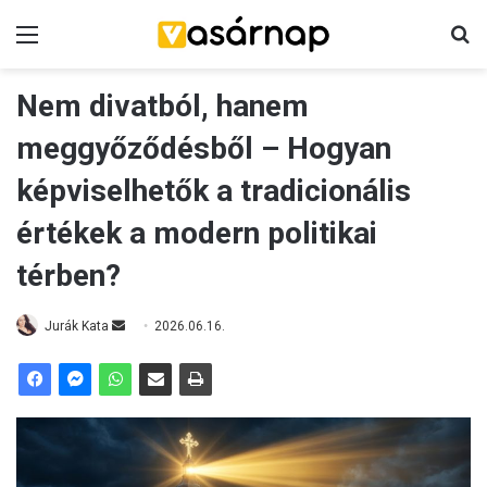
Menü
K
Nem divatból, hanem
meggyőződésből – Hogyan
képviselhetők a tradicionális
értékek a modern politikai
térben?
Jurák Kata
S
2026.06.16.
e
n
d
a
n
e