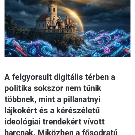
m
a
i
l
A felgyorsult digitális térben a
politika sokszor nem tűnik
többnek, mint a pillanatnyi
lájkokért és a kérészéletű
ideológiai trendekért vívott
harcnak. Miközben a fősodratú