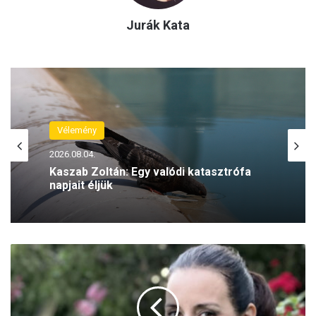
Jurák Kata
Vélemény
2026.08.04.
Kaszab Zoltán: Egy valódi katasztrófa
napjait éljük
M
á
t
h
é