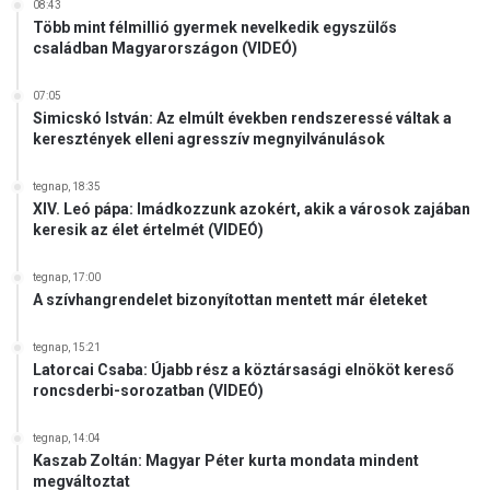
s
08:43
z
Több mint félmillió gyermek nevelkedik egyszülős
családban Magyarországon (VIDEÓ)
e
r
d
07:05
á
Simicskó István: Az elmúlt években rendszeressé váltak a
keresztények elleni agresszív megnyilvánulások
n
a
M
tegnap, 18:35
XIV. Leó pápa: Imádkozzunk azokért, akik a városok zajában
a
keresik az élet értelmét (VIDEÓ)
g
y
a
tegnap, 17:00
A szívhangrendelet bizonyítottan mentett már életeket
r
s
á
tegnap, 15:21
Latorcai Csaba: Újabb rész a köztársasági elnököt kereső
g
roncsderbi-sorozatban (VIDEÓ)
k
u
t
tegnap, 14:04
Kaszab Zoltán: Magyar Péter kurta mondata mindent
a
megváltoztat
t