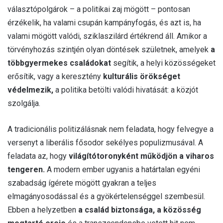
választópolgárok – a politikai zaj mögött – pontosan
érzékelik, ha valami csupán kampányfogás, és azt is, ha
valami mögött valódi, sziklaszilárd értékrend áll. Amikor a
törvényhozás szintjén olyan döntések születnek, amelyek
a
többgyermekes családokat
segítik, a helyi közösségeket
erősítik, vagy a keresztény
kulturális örökséget
védelmezik,
a politika betölti valódi hivatását: a közjót
szolgálja.
A tradicionális politizálásnak nem feladata, hogy felvegye a
versenyt a liberális fősodor sekélyes populizmusával. A
feladata az, hogy
világítótoronyként működjön a viharos
tengeren.
A modern ember ugyanis a határtalan egyéni
szabadság ígérete mögött gyakran a teljes
elmagányosodással és a gyökértelenséggel szembesül.
Ebben a helyzetben
a család biztonsága, a közösség