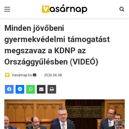
Menü
K
Minden jövőbeni
gyermekvédelmi támogatást
megszavaz a KDNP az
Országgyűlésben (VIDEÓ)
Vasárnap.hu
S
2026.06.08.
e
n
d
a
n
e
m