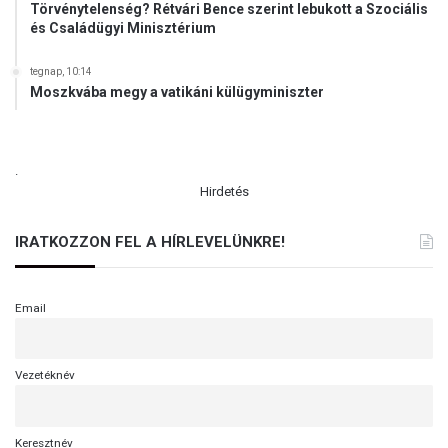
Törvénytelenség? Rétvári Bence szerint lebukott a Szociális
és Családügyi Minisztérium
tegnap, 10:14
Moszkvába megy a vatikáni külügyminiszter
.
Hirdetés
IRATKOZZON FEL A HÍRLEVELÜNKRE!
Email
Vezetéknév
Keresztnév