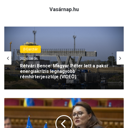
Vasárnap.hu
(H)arctér
(H)arctér
2026.08.06.
2026.08.06.
Rétvári Bence: Magyar Péter lett a paksi
energiakrízis legnagyobb
Szeptemberben folytatódik az Antifa-
rémhírterjesztője (VIDEÓ)
per – az olasz Ilaria Salist továbbra is
Ú
mentelmi jog védi
j
r
a
p