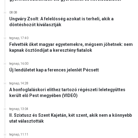
08:08
Ungváry Zsolt: A felelősség azokat is terheli, akik a
döntéshozót kiválasztják
tegnap, 17:40
Felvették őket magyar egyetemekre, mégsem jöhetnek: nem
kapnak ösztöndíjat a keresztény fiatalok
tegnap, 16:00
Új lendületet kap a ferences jelenlét Pécsett
tegnap, 14:28
A honfoglaláskori elithez tartozó régészeti leletegyüttes
került elő Pest megyében (VIDEÓ)
tegnap, 13:04
II. Szixtusz és Szent Kajetán, két szent, akik nem a könnyebb
utat választották
tegnap, 11:11