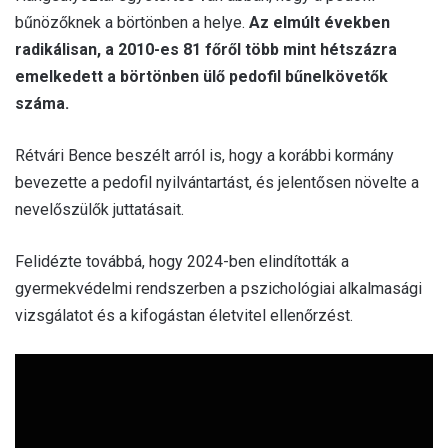
bűnözőknek a börtönben a helye.
Az elmúlt években
radikálisan, a 2010-es 81 főről több mint hétszázra
emelkedett a börtönben ülő pedofil bűnelkövetők
száma.
Rétvári Bence beszélt arról is, hogy a korábbi kormány
bevezette a pedofil nyilvántartást, és jelentősen növelte a
nevelőszülők juttatásait.
Felidézte továbbá, hogy 2024-ben elindították a
gyermekvédelmi rendszerben a pszichológiai alkalmasági
vizsgálatot és a kifogástan életvitel ellenőrzést.