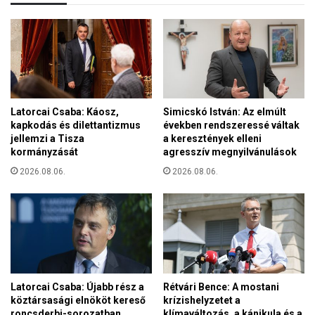
r
0
ó
2
p
6
a
–
i
H
U
i
n
t
i
Latorcai Csaba: Káosz,
Simicskó István: Az elmúlt
,
ó
kapkodás és dilettantizmus
években rendszeressé váltak
z
t
jellemzi a Tisza
a keresztények elleni
e
ó
kormányzását
agresszív megnyilvánulások
n
l
e
2026.08.06.
2026.08.06.
é
s
k
ö
z
ö
s
Latorcai Csaba: Újabb rész a
Rétvári Bence: A mostani
s
köztársasági elnököt kereső
krízishelyzetet a
é
roncsderbi-sorozatban
klímaváltozás, a kánikula és a