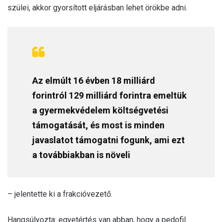
szülei, akkor gyorsított eljárásban lehet örökbe adni.
Az elmúlt 16 évben 18 milliárd
forintról 129 milliárd forintra emeltük
a gyermekvédelem költségvetési
támogatását, és most is minden
javaslatot támogatni fogunk, ami ezt
a továbbiakban is növeli
– jelentette ki a frakcióvezető.
Hangsúlyozta: egyetértés van abban, hogy a pedofil