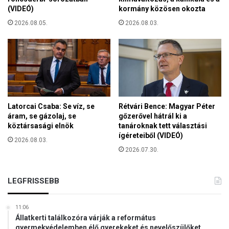
g
(VIDEÓ)
kormány közösen okozta
e
2026.08.05.
2026.08.03.
g
y
h
e
l
y
e
n
Latorcai Csaba: Se víz, se
Rétvári Bence: Magyar Péter
áram, se gázolaj, se
gőzerővel hátrál ki a
köztársasági elnök
tanároknak tett választási
ígéreteiből (VIDEÓ)
2026.08.03.
2026.07.30.
LEGFRISSEBB
11:06
Állatkerti találkozóra várják a református
gyermekvédelemben élő gyerekeket és nevelőszülőket