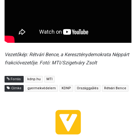
Vezetőkép: Rétvári Bence, a Kereszténydemokrata Néppárt
frakcióvezetője. Fotó: MTI/Szigetváry Zsolt
Forrás:
kdnp.hu
MTI
Címke
gyermekvédelem
KDNP
Országgyűlés
Rétvári Bence