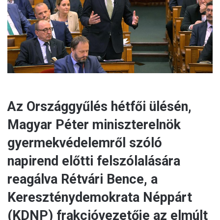
a
i
l
Az Országgyűlés hétfői ülésén,
Magyar Péter miniszterelnök
gyermekvédelemről szóló
napirend előtti felszólalására
reagálva Rétvári Bence, a
Kereszténydemokrata Néppárt
(KDNP) frakcióvezetője az elmúlt