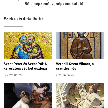
r
e
Béla népzenész, népzenekutató
o
t
k
e
f
Ezek is érdekelhetik
m
e
h
l
e
e
g
t
e
t
d
i
ű
ö
"
s
-
s
Szent Péter és Szent Pál: A
Vercelli Szent Vilmos, a
8
z
kereszténység két oszlopa
csendes hős
0
e
é
2026.06.29.
2026.06.25.
t
v
a
e
r
s
t
l
o
e
z
n
á