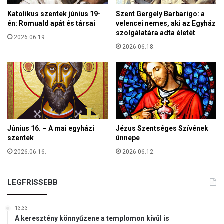
n
s
Katolikus szentek június 19-
Szent Gergely Barbarigo: a
e
a
én: Romuald apát és társai
velencei nemes, aki az Egyház
H
v
szolgálatára adta életét
a
2026.06.19.
a
l
2026.06.18.
l
m
ó
o
s
s
á
B
g
é
l
a
Június 16. – A mai egyházi
Jézus Szentséges Szívének
n
szentek
ünnepe
é
p
2026.06.16.
2026.06.12.
z
e
n
LEGFRISSEBB
é
s
13:33
z
A keresztény könnyűzene a templomon kívül is
,