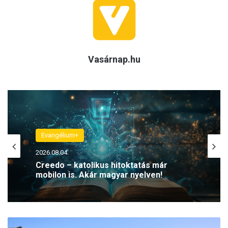
Vasárnap.hu
Evangélium+
2026.08.04.
Creedo – katolikus hitoktatás már
mobilon is. Akár magyar nyelven!
A