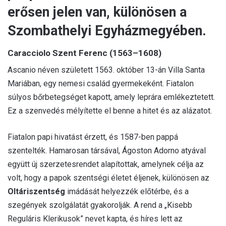
erősen jelen van, különösen a
Szombathelyi Egyházmegyében.
Caracciolo Szent Ferenc (1563–1608)
Ascanio néven született 1563. október 13-án Villa Santa
Mariában, egy nemesi család gyermekeként. Fiatalon
súlyos bőrbetegséget kapott, amely leprára emlékeztetett.
Ez a szenvedés mélyítette el benne a hitet és az alázatot.
Fiatalon papi hivatást érzett, és 1587-ben pappá
szentelték. Hamarosan társával, Ágoston Adorno atyával
együtt új szerzetesrendet alapítottak, amelynek célja az
volt, hogy a papok szentségi életet éljenek, különösen az
Oltáriszentség
imádását helyezzék előtérbe, és a
szegények szolgálatát gyakorolják. A rend a „Kisebb
Reguláris Klerikusok” nevet kapta, és híres lett az