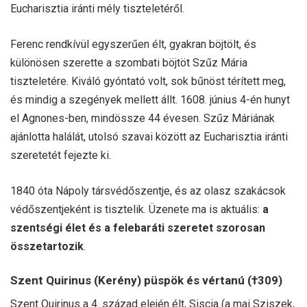
Eucharisztia iránti mély tiszteletéről.
Ferenc rendkívül egyszerűen élt, gyakran böjtölt, és
különösen szerette a szombati böjtöt Szűz Mária
tiszteletére. Kiváló gyóntató volt, sok bűnöst térített meg,
és mindig a szegények mellett állt. 1608. június 4-én hunyt
el Agnones-ben, mindössze 44 évesen. Szűz Máriának
ajánlotta halálát, utolsó szavai között az Eucharisztia iránti
szeretetét fejezte ki.
1840 óta Nápoly társvédőszentje, és az olasz szakácsok
védőszentjeként is tisztelik. Üzenete ma is aktuális:
a
szentségi élet és a felebaráti szeretet szorosan
összetartozik
.
Szent Quirinus (Kerény) püspök és vértanú (†309)
Szent Quirinus a 4. század elején élt, Siscia (a mai Sziszek,