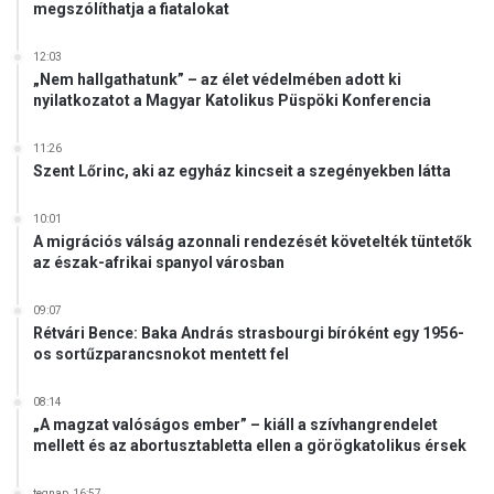
megszólíthatja a fiatalokat
n
é
12:03
p
„Nem hallgathatunk” – az élet védelmében adott ki
z
nyilatkozatot a Magyar Katolikus Püspöki Konferencia
e
n
11:26
e
Szent Lőrinc, aki az egyház kincseit a szegényekben látta
k
u
10:01
t
A migrációs válság azonnali rendezését követelték tüntetők
a
az észak-afrikai spanyol városban
t
ó
09:07
Rétvári Bence: Baka András strasbourgi bíróként egy 1956-
os sortűzparancsnokot mentett fel
08:14
„A magzat valóságos ember” – kiáll a szívhangrendelet
mellett és az abortusztabletta ellen a görögkatolikus érsek
tegnap, 16:57