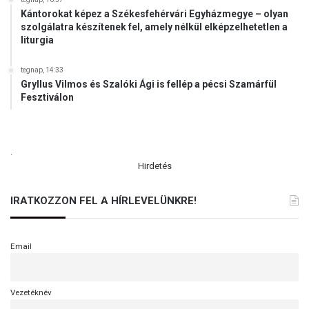
Kántorokat képez a Székesfehérvári Egyházmegye – olyan
szolgálatra készítenek fel, amely nélkül elképzelhetetlen a
liturgia
tegnap, 14:33
Gryllus Vilmos és Szalóki Ági is fellép a pécsi Szamárfül
Fesztiválon
.
Hirdetés
IRATKOZZON FEL A HÍRLEVELÜNKRE!
Email
Vezetéknév