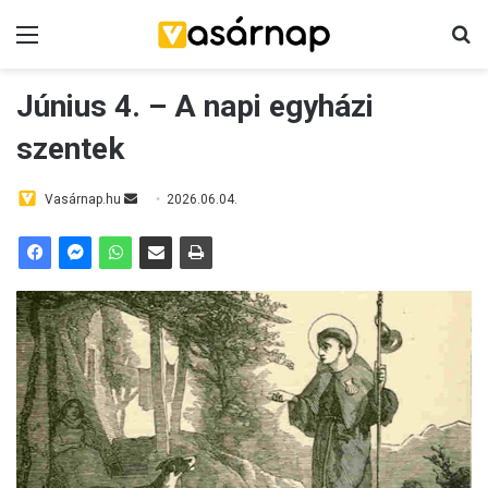
Menü
K
Június 4. – A napi egyházi
szentek
Vasárnap.hu
S
2026.06.04.
e
n
d
a
n
e
m
a
i
l