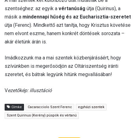
A mai szentek két különböző utat mutatnak be a
szentséghez: az egyik a
vértanúság
útja (Quirinus), a
másik a
mindennapi hűség és az Eucharisztia-szeretet
útja (Ferenc). Mindkettő azt tanítja, hogy Krisztus követése
nem elvont eszme, hanem konkrét döntések sorozata –
akár életünk árán is.
Imádkozzunk ma a mai szentek közbenjárásáért, hogy
szívünkben is megerősödjön az Oltáriszentség iránti
szeretet, és bátrak legyünk hitünk megvallásában!
V
ezetőkép: illusztáció
Címke
Cacaracciolo Szent Ferenc
egyházi szentek
Szent Quirinus (Kerény) püspök és vértanú