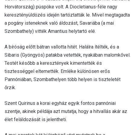
Horvátország) püspöke volt. A Diocletianus-féle nagy
keresztényüldözés idején tartóztatták le. Mivel megtagadta
a pogány isteneknek való áldozást, Savariába (a mai
Szombathely) vitték Amantius helytartó elé.
A bíróság előtt bátran vallotta hitét. Halálra ítélték, és a
Sibaris (Gyöngyös) patakba vetették, nyakában malomkővel.
Testét később a keresztények kimentették és
tisztességgel eltemették. Emléke különösen erős
Pannóniában, Szombathelyen több helyen is tiszteletét
őrzik.
Szent Quirinus a korai egyház egyik fontos pannóniai
szentje, akinek példája azt mutatja, hogy a hitvallás akár az
élet feláldozását is jelentheti.