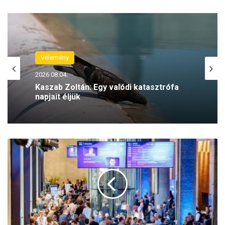
Vélemény
2026.08.04.
Kaszab Zoltán: Egy valódi katasztrófa
napjait éljük
K
i
l
é
p
a
k
é