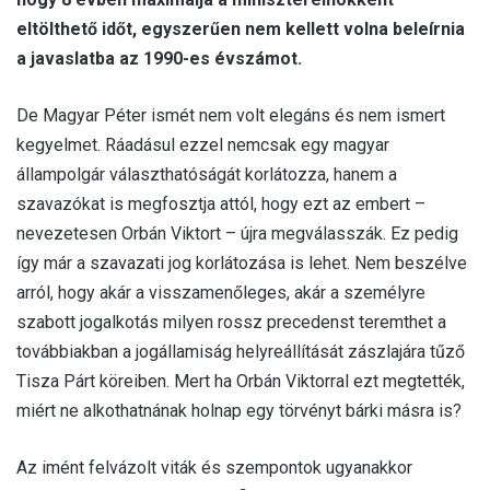
eltölthető időt, egyszerűen nem kellett volna beleírnia
a javaslatba az 1990-es évszámot.
De Magyar Péter ismét nem volt elegáns és nem ismert
kegyelmet. Ráadásul ezzel nemcsak egy magyar
állampolgár választhatóságát korlátozza, hanem a
szavazókat is megfosztja attól, hogy ezt az embert –
nevezetesen Orbán Viktort – újra megválasszák. Ez pedig
így már a szavazati jog korlátozása is lehet. Nem beszélve
arról, hogy akár a visszamenőleges, akár a személyre
szabott jogalkotás milyen rossz precedenst teremthet a
továbbiakban a jogállamiság helyreállítását zászlajára tűző
Tisza Párt köreiben. Mert ha Orbán Viktorral ezt megtették,
miért ne alkothatnának holnap egy törvényt bárki másra is?
Az imént felvázolt viták és szempontok ugyanakkor