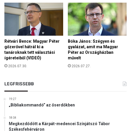
e
n
t
a
n
á
c
Rétvári Bence: Magyar Péter
Bóka János: Szégyen és
gőzerővel hátrál ki a
gyalázat, amit ma Magyar
s
tanároknak tett választási
Péter az Országházban
k
ígéreteiből (VIDEÓ)
művelt
o
z
2026.07.30.
2026.07.27.
n
a
LEGFRISSEBB
k
a
v
19:27
i
„Bibliakommandó” az őserdőkben
l
á
18:04
g
Megkezdődött a Kárpát-medencei Színjátszó Tábor
v
Székesfehérváron