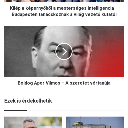
p
Kilép a képernyőből a mesterséges intelligencia –
e
r
Budapesten tanácskoznak a világ vezető kutatói
n
y
B
ő
o
b
l
ő
d
l
o
a
g
m
A
e
p
s
o
t
Boldog Apor Vilmos – A szeretet vértanúja
r
e
V
r
i
s
Ezek is érdekelhetik
l
é
m
g
o
e
s
s
–
i