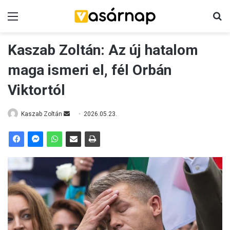
Menü
K
Kaszab Zoltán: Az új hatalom
maga ismeri el, fél Orbán
Viktortól
Kaszab Zoltán
S
2026.05.23.
e
n
d
a
n
e
m
a
i