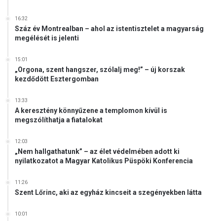
e
z
16:32
e
Száz év Montrealban – ahol az istentisztelet a magyarság
t
megélését is jelenti
ő
k
15:01
u
„Orgona, szent hangszer, szólalj meg!” – új korszak
t
kezdődött Esztergomban
a
t
13:33
ó
A keresztény könnyűzene a templomon kívül is
i
megszólíthatja a fiatalokat
12:03
„Nem hallgathatunk” – az élet védelmében adott ki
nyilatkozatot a Magyar Katolikus Püspöki Konferencia
11:26
Szent Lőrinc, aki az egyház kincseit a szegényekben látta
10:01