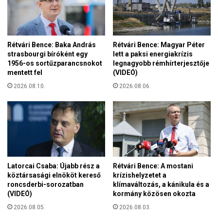
A
n
s
t
z
e
e
l
Rétvári Bence: Baka András
Rétvári Bence: Magyar Péter
r
l
strasbourgi bíróként egy
lett a paksi energiakrízis
e
i
1956-os sortűzparancsnokot
legnagyobb rémhírterjesztője
t
g
mentett fel
(VIDEÓ)
e
e
t
2026.08.10.
2026.08.06.
n
v
c
é
i
r
a
t
–
a
B
n
u
ú
d
Latorcai Csaba: Újabb rész a
Rétvári Bence: A mostani
j
a
köztársasági elnököt kereső
krízishelyzetet a
a
p
roncsderbi-sorozatban
klímaváltozás, a kánikula és a
(VIDEÓ)
kormány közösen okozta
e
s
2026.08.05.
2026.08.03.
t