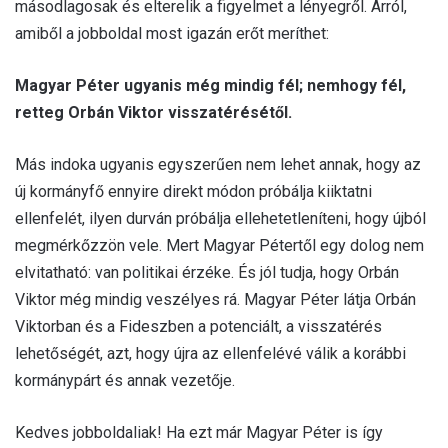
másodlagosak és elterelik a figyelmet a lényegről. Arról,
amiből a jobboldal most igazán erőt meríthet:
Magyar Péter ugyanis még mindig fél; nemhogy fél,
retteg Orbán Viktor visszatérésétől.
Más indoka ugyanis egyszerűen nem lehet annak, hogy az
új kormányfő ennyire direkt módon próbálja kiiktatni
ellenfelét, ilyen durván próbálja ellehetetleníteni, hogy újból
megmérkőzzön vele. Mert Magyar Pétertől egy dolog nem
elvitatható: van politikai érzéke. És jól tudja, hogy Orbán
Viktor még mindig veszélyes rá. Magyar Péter látja Orbán
Viktorban és a Fideszben a potenciált, a visszatérés
lehetőségét, azt, hogy újra az ellenfelévé válik a korábbi
kormánypárt és annak vezetője.
Kedves jobboldaliak! Ha ezt már Magyar Péter is így