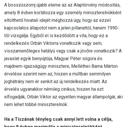
A bosszúszomj újabb eleme az az Alaptörvény módosítás,
amely 8 évben korlátozza egy személy miniszterelnökként
eltölthető hivatali idejét méghozzá úgy, hogy az ezzel
kapcsolatos állapotot nem a jelen pillanattól, hanem 1990-
től vizsgálja. Egyből el is kezdődött a vita, hogy ez a
rendelkezés Orbán Viktorra vonatkozik vagy sem,
visszamenőleges hatályú vagy csak a jövőre vonatkozik? A
javaslat egyik benyújtója, Magyar Péter sógora és
majdnem-igazságügy minisztere, Melléthei-Barna Márton
érvelése szerint nem az, hiszen a múltban semmilyen
joghátrány nem ér senkit az új rendelkezés miatt. Az
érvelés ugyanakkor némileg cinikus, hiszen ha ezt
elfogadják, Orbán Viktor az egyetlen magyar állampolgár, aki
nem lehet többé miniszterelnök.
Ha a Tiszának tényleg csak annyi lett volna a célja,
hogy 8 évben maximálja a miniszterelnökként