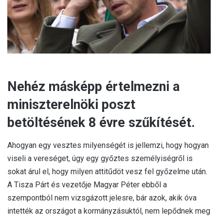
l
Nehéz másképp értelmezni a
miniszterelnöki poszt
betöltésének 8 évre szűkítését.
Ahogyan egy vesztes milyenségét is jellemzi, hogy hogyan
viseli a vereséget, úgy egy győztes személyiségről is
sokat árul el, hogy milyen attitűdöt vesz fel győzelme után.
A Tisza Párt és vezetője Magyar Péter ebből a
szempontból nem vizsgázott jelesre, bár azok, akik óva
intették az országot a kormányzásuktól, nem lepődnek meg