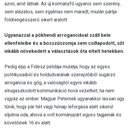
azon, amit látnak. Az új kormányfő ugyanis sem szerény,
sem alázatos, sem irgalmas nem maradt, miután pártja
földrengésszerű sikert aratott.
Ugyanazzal a pökhendi arroganciával száll bele
ellenfeleibe és a bosszúszomja sem csillapodott, sőt
inkább növekedett a választások óta eltelt hetekben.
Pedig épp a Fidesz példája mutatja, hogy az egyes
politikusaiból és holdudvarának szereplőiből sugárzó
arrogancia és gőg, a valóságtól egyre inkább
elrugaszkodott kommunikáció hová vezethet, ha nem
vigyáz az ember. Magyar Péternek ugyanakkor lassan úgy
tűnik, hogy pár hét vagy hónap leforgása alatt sikerül
eljutnia oda, ahová a volt kormánypárt egyes tagjainak és
követőinek 16 év alatt.