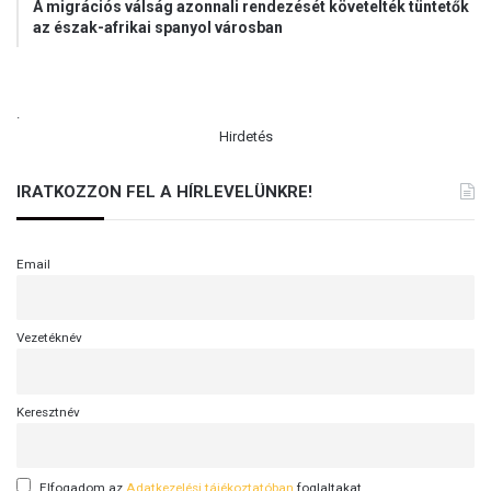
A migrációs válság azonnali rendezését követelték tüntetők
az észak-afrikai spanyol városban
.
Hirdetés
IRATKOZZON FEL A HÍRLEVELÜNKRE!
Email
Vezetéknév
Keresztnév
Elfogadom az
Adatkezelési tájékoztatóban
foglaltakat.