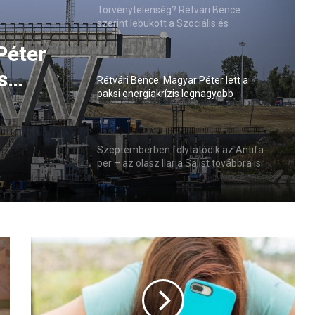
Törvénytelenség? Rétvári Bence
szerint lebukott a Szociális és
Családügyi Minisztérium
Péter
s
Rétvári Bence: Magyar Péter lett a
paksi energiakrízis legnagyobb
sztője
rémhírterjesztője (VIDEÓ)
Szeptemberben folytatódik az Antifa-
per – az olasz Ilaria Salist továbbra is
mentelmi jog védi
N
M
H
H
: