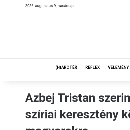
2026. augusztus 9., vasárnap
(H)ARCTÉR
REFLEX
VÉLEMÉNY
Azbej Tristan szeri
szíriai keresztény 