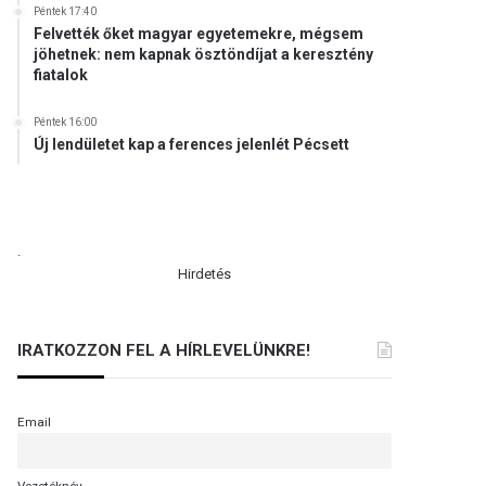
Péntek 17:40
Felvették őket magyar egyetemekre, mégsem
jöhetnek: nem kapnak ösztöndíjat a keresztény
fiatalok
Péntek 16:00
Új lendületet kap a ferences jelenlét Pécsett
.
Hirdetés
IRATKOZZON FEL A HÍRLEVELÜNKRE!
Email