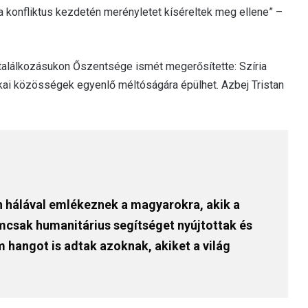
 a konfliktus kezdetén merényletet kíséreltek meg ellene” –
” találkozásukon Őszentsége ismét megerősítette: Szíria
nikai közösségek egyenlő méltóságára épülhet. Azbej Tristan
en hálával emlékeznek a magyarokra, akik a
csak humanitárius segítséget nyújtottak és
 hangot is adtak azoknak, akiket a világ