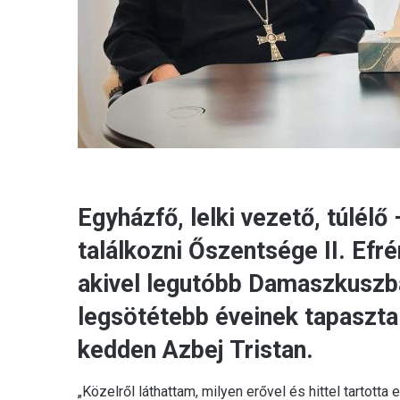
Egyházfő, lelki vezető, túlél
találkozni Őszentsége II. Efré
akivel legutóbb Damaszkuszb
legsötétebb éveinek tapasztal
kedden Azbej Tristan.
„Közelről láthattam, milyen erővel és hittel tartott