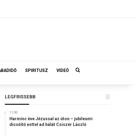
Keresés:
ABADIDŐ
SPIRITUSZ
VIDEÓ
LEGFRISSEBB
11:00
Harminc éve Jézussal az úton – jubileumi
dicsőítő esttel ad hálát Csiszér László