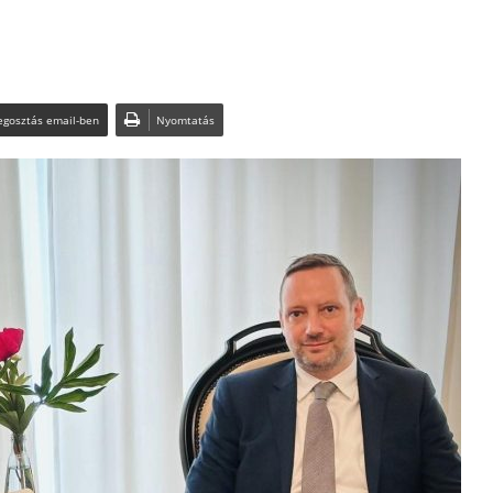
gosztás email-ben
Nyomtatás