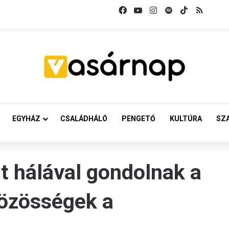
Facebook
YouTube
Instagram
Spotify
TikTok
RSS
EGYHÁZ
CSALÁDHÁLÓ
PENGETŐ
KULTÚRA
SZ
nt hálával gondolnak a
közösségek a