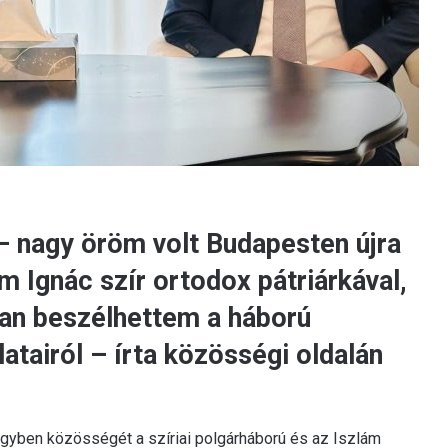
ő – nagy öröm volt Budapesten újra
m Ignác szír ortodox pátriárkával,
an beszélhettem a háború
atairól – írta közösségi oldalán
a egyben közösségét a szíriai polgárháború és az Iszlám