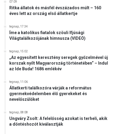
07:09
Ritka állatok és másfél évszázados múlt – 160
éves lett az ország első állatkertje
tegnap, 17:34
Íme a katolikus fiatalok szöuli Ifjúsági
Világtalálkozójának himnusza (VIDEÓ)
tegnap, 15:02
„Az egyesített keresztény seregek győzelmével új
korszak nyílt Magyarország történetében“ – Indul
az Ide Buda! 1686 emlékév
tegnap, 11:06
Állatkerti találkozóra várják a református
gyermekvédelemben élő gyerekeket és
nevelőszülőket
tegnap, 08:08
Ungváry Zsolt: A felelősség azokat is terheli, akik
a döntéshozót kiválasztják