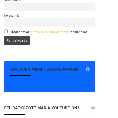
Vezetéknév
Keresztnév
Elfogadom az
Adatkezelési tájékoztatóban
foglaltakat.
KÖVESSEN MINKET A FACEBOOKON
FELIRATKOZOTT MÁR A YOUTUBE-ON?