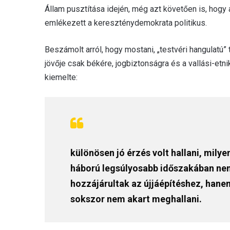
Állam pusztítása idején, még azt követően is, hogy
emlékezett a kereszténydemokrata politikus.
Beszámolt arról, hogy mostani, „testvéri hangulatú
jövője csak békére, jogbiztonságra és a vallási-et
kiemelte:
különösen jó érzés volt hallani, mily
háború legsúlyosabb időszakában nem
hozzájárultak az újjáépítéshez, hanem
sokszor nem akart meghallani.