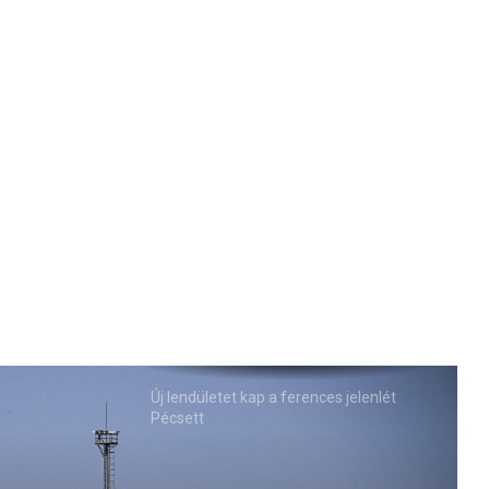
Új lendületet kap a ferences jelenlét
Pécsett