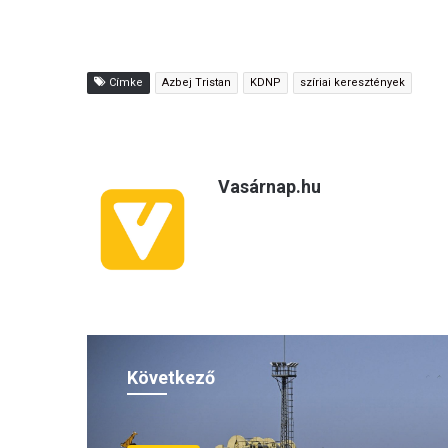
Címke
Azbej Tristan
KDNP
szíriai keresztények
Vasárnap.hu
Következő