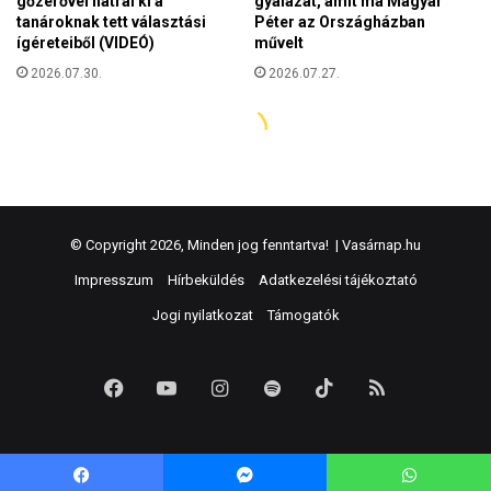
© Copyright 2026, Minden jog fenntartva! |
Vasárnap.hu
Impresszum
Hírbeküldés
Adatkezelési tájékoztató
Jogi nyilatkozat
Támogatók
Facebook
YouTube
Instagram
Spotify
TikTok
RSS