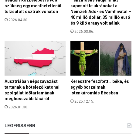
Rendőri közbelépésre volt
Pénzmosás vádja miatt
o
szükség egy menthetetlenül
kapcsolt le ukránokat a
n
túlzsúfolt osztrák vonaton
Nemzeti Adó- és Vámhivatal –
c
40 millió dollár, 35 millió euró
2026.04.30.
e
és 9 kiló arany volt náluk
r
2026.03.06.
t
e
g
y
f
e
h
é
Ausztriában népszavazást
Keresztre feszített… béka, és
r
tartanak a kötelező katonai
egyéb borzalmak.
v
szolgálat időtartamának
Istenkáromlás Bécsben
á
meghosszabbításáról
2025.12.15.
r
2026.01.30.
i
é
n
LEGFRISSEBB
e
k