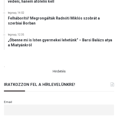
védeni, hanem átölelni kell
tegnap, 14:02
Felháborító! Megrongálták Radnóti Miklós szobrát a
szerbiai Borban
tegnap, 12:35
„Őbenne mi is Isten gyermekei lehetünk” – Barsi Balázs atya
a Miatyánkról
.
Hirdetés
IRATKOZZON FEL A HÍRLEVELÜNKRE!
Email