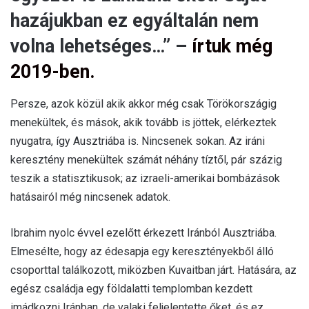
hazájukban ez egyáltalán nem
volna lehetséges…” –
írtuk még
2019-ben.
Persze, azok közül akik akkor még csak Törökországig
menekültek, és mások, akik tovább is jöttek, elérkeztek
nyugatra, így Ausztriába is. Nincsenek sokan. Az iráni
keresztény menekültek számát néhány tíztől, pár százig
teszik a statisztikusok; az izraeli-amerikai bombázások
hatásairól még nincsenek adatok.
Ibrahim nyolc évvel ezelőtt érkezett Iránból Ausztriába.
Elmesélte, hogy az édesapja egy keresztényekből álló
csoporttal találkozott, miközben Kuvaitban járt. Hatására, az
egész családja egy földalatti templomban kezdett
imádkozni Iránban, de valaki feljelentette őket, és ez