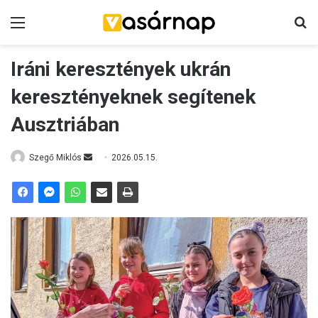
Menü
K
Iráni keresztények ukrán
keresztényeknek segítenek
Ausztriában
Szegő Miklós
S
2026.05.15.
e
n
d
a
n
e
m
a
i