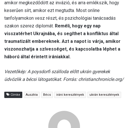
amikor megkezdődött az invázió, és arra emlékszik, hogy
keserűen sírt, amikor ezt megtudta. Most online
tanfolyamokon vesz részt, és pszichológiai tanácsadás
szakon szerez diplomát.
Reméli, hogy egy nap
visszatérhet Ukrajnába, és segíthet a konfliktus által
traumatizált embereknek. Azt a napot is várja, amikor
viszonozhatja a szívességet, és kapcsolatba léphet a
háború által érintett irániakkal.
Vezetőkép: A poysdorfi szálloda előtt ukrán gyerekek
üdvözlik a bécsi látogatókat. Forrás: christianchronicle.org/
Címke
Ausztria
Bécs
iráni keresztények
ukrán keresztények