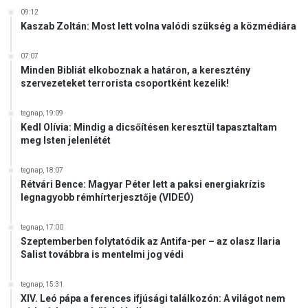
t
09:12
Kaszab Zoltán: Most lett volna valódi szükség a közmédiára
a
n
á
07:07
Minden Bibliát elkoboznak a határon, a keresztény
r
szervezeteket terrorista csoportként kezelik!
t
i
s
tegnap, 19:09
Kedl Olívia: Mindig a dicsőítésen keresztül tapasztaltam
z
meg Isten jelenlétét
t
e
l
tegnap, 18:07
Rétvári Bence: Magyar Péter lett a paksi energiakrízis
e
legnagyobb rémhírterjesztője (VIDEÓ)
t
é
tegnap, 17:00
r
Szeptemberben folytatódik az Antifa-per – az olasz Ilaria
e
Salist továbbra is mentelmi jog védi
tegnap, 15:31
XIV. Leó pápa a ferences ifjúsági találkozón: A világot nem