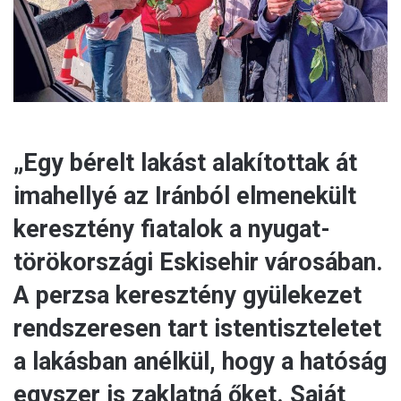
l
„Egy bérelt lakást alakítottak át
imahellyé az Iránból elmenekült
keresztény fiatalok a nyugat-
törökországi Eskisehir városában.
A perzsa keresztény gyülekezet
rendszeresen tart istentiszteletet
a lakásban anélkül, hogy a hatóság
egyszer is zaklatná őket. Saját