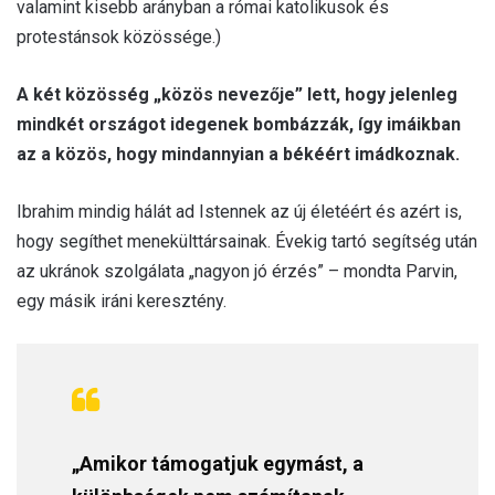
valamint kisebb arányban a római katolikusok és
protestánsok közössége.)
A két közösség „közös nevezője” lett, hogy jelenleg
mindkét országot idegenek bombázzák, így imáikban
az a közös, hogy mindannyian a békéért imádkoznak.
Ibrahim mindig hálát ad Istennek az új életéért és azért is,
hogy segíthet menekülttársainak. Évekig tartó segítség után
az ukránok szolgálata „nagyon jó érzés” – mondta Parvin,
egy másik iráni keresztény.
„Amikor támogatjuk egymást, a