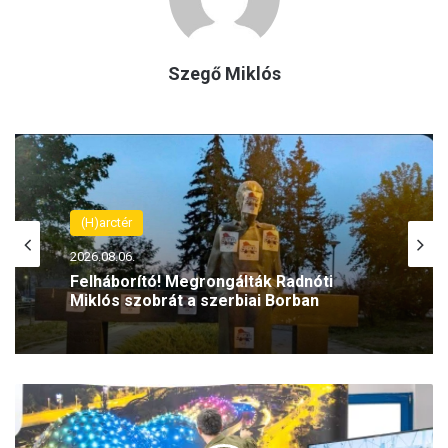
Szegő Miklós
(H)arctér
2026.08.06.
Felháborító! Megrongálták Radnóti
Miklós szobrát a szerbiai Borban
N
y
á