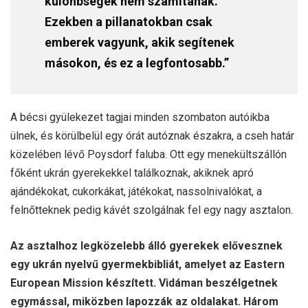
különbségek nem számítanak.
Ezekben a pillanatokban csak
emberek vagyunk, akik segítenek
másokon, és ez a legfontosabb.”
A bécsi gyülekezet tagjai minden szombaton autóikba
ülnek, és körülbelül egy órát autóznak északra, a cseh határ
közelében lévő Poysdorf faluba. Ott egy menekültszállón
főként ukrán gyerekekkel találkoznak, akiknek apró
ajándékokat, cukorkákat, játékokat, nassolnivalókat, a
felnőtteknek pedig kávét szolgálnak fel egy nagy asztalon.
Az asztalhoz legközelebb álló gyerekek elővesznek
egy ukrán nyelvű gyermekbibliát, amelyet az Eastern
European Mission készített. Vidáman beszélgetnek
egymással, miközben lapozzák az oldalakat. Három