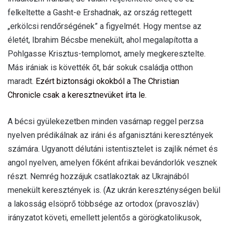
felkeltette a Gasht-e Ershadnak, az ország rettegett
„erkölcsi rendőrségének” a figyelmét. Hogy mentse az
életét, Ibrahim Bécsbe menekült, ahol megalapította a
Pohlgasse Krisztus-templomot, amely megkeresztelte.
Más irániak is követték őt, bár sokuk családja otthon
maradt.
Ezért biztonsági okokból a The Christian
Chronicle csak a keresztnevüket írta le.
A bécsi gyülekezetben minden vasárnap reggel perzsa
nyelven prédikálnak az iráni és afganisztáni keresztények
számára. Ugyanott délutáni istentisztelet is zajlik német és
angol nyelven, amelyen főként afrikai bevándorlók vesznek
részt. Nemrég hozzájuk csatlakoztak az Ukrajnából
menekült keresztények is. (Az ukrán kereszténységen belül
a lakosság elsöprő többsége az ortodox (pravoszláv)
irányzatot követi, emellett jelentős a görögkatolikusok,