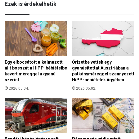
d
Ezek is érdekelhetik
i
ó
n
m
r
e
e
g
p
y
ü
r
l
é
t
s
t
z
Egy elbocsátott alkalmazott
Őrizetbe vettek egy
o
e
állt bosszút a HiPP-bébiételbe
gyanúsítottat Ausztriában a
v
kevert méreggel a gyanú
patkányméreggel szennyezett
á
szerint
HiPP-bébiételek ügyében
b
b
2026.05.04.
2026.05.02.
-
e
m
l
é
k
k