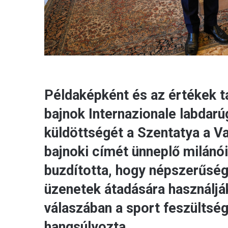
Példaképként és az értékek t
bajnok Internazionale labdar
küldöttségét a Szentatya a V
bajnoki címét ünneplő milánói
buzdította, hogy népszerűségü
üzenetek átadására használjá
válaszában a sport feszültsé
hangsúlyozta.