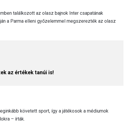
mben találkozott az olasz bajnok Inter csapatának
apján a Parma elleni győzelemmel megszerezték az olasz
ek az értékek tanúi is!
ginkább követett sport, így a játékosok a médiumok
okra – írták.