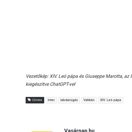
Vezetőkép: XIV. Leó pápa és Giuseppe Marotta, az 
kiegészítve ChatGPT-vel
Címke
Inter
labdarúgás
Vatikán
XIV. Leó pápa
Vasárnap.hu