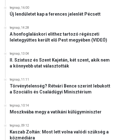
tegnap, 16:00
Új lendületet kap a ferences jelenlét Pécsett
tegnap, 14:28
A honfoglaláskori elithez tartozó régészeti
leletegyüttes került elő Pest megyében (VIDEÓ)
tegnap, 13:04
II. Szixtusz és Szent Kajetán, két szent, akik nem
a könnyebb utat választották
tegnap, 11:11
Törvénytelenség? Rétvári Bence szerint lebukott
a Szociális és Családügyi Minisztérium
tegnap, 10:14
Moszkvába megy a vatikáni külügyminiszter
tegnap, 09:12
Kaszab Zoltán: Most lett volna valódi szükség a
közmédiára