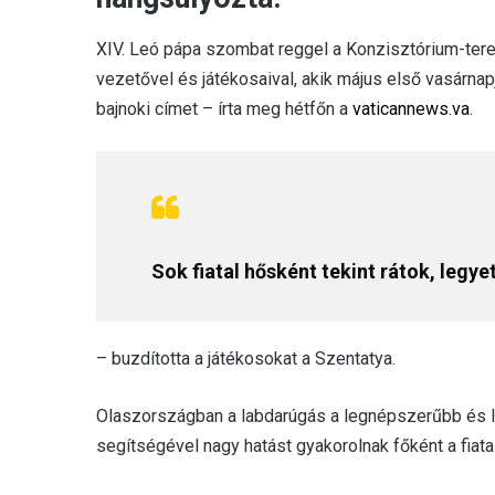
XIV. Leó pápa szombat reggel a Konzisztórium-tere
vezetővel és játékosaival, akik május első vasárn
bajnoki címet – írta meg hétfőn a
vaticannews.va
.
Sok fiatal hősként tekint rátok, legyet
– buzdította a játékosokat a Szentatya.
Olaszországban a labdarúgás a legnépszerűbb és le
segítségével nagy hatást gyakorolnak főként a fiatal