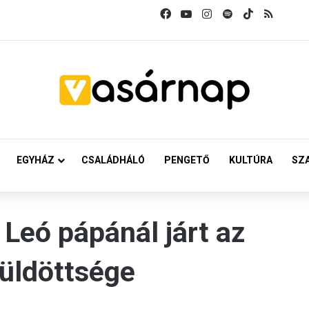
Facebook
YouTube
Instagram
Spotify
TikTok
RSS
EGYHÁZ
CSALÁDHÁLÓ
PENGETŐ
KULTÚRA
SZ
. Leó pápánál járt az
küldöttsége