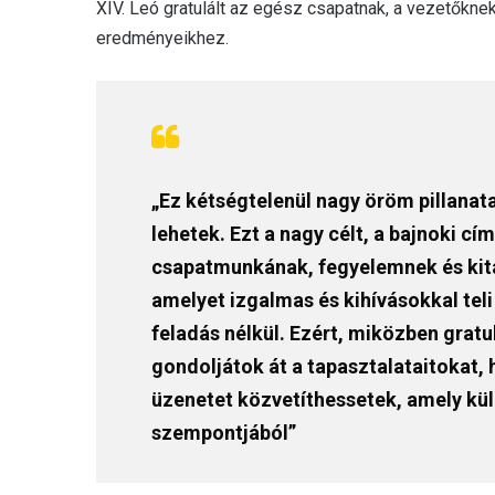
XIV. Leó gratulált az egész csapatnak, a vezetőkne
eredményeikhez.
„Ez kétségtelenül nagy öröm pillanat
lehetek. Ezt a nagy célt, a bajnoki 
csapatmunkának, fegyelemnek és kita
amelyet izgalmas és kihívásokkal tel
feladás nélkül. Ezért, miközben gratu
gondoljátok át a tapasztalataitokat, 
üzenetet közvetíthessetek, amely kül
szempontjából”