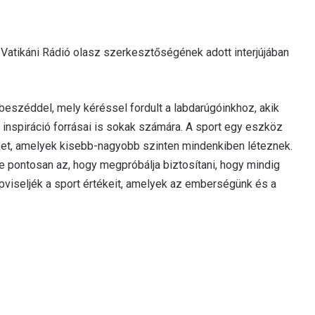
a Vatikáni Rádió olasz szerkesztőségének adott interjújában
t beszéddel, mely kéréssel fordult a labdarúgóinkhoz, akik
nspiráció forrásai is sokak számára. A sport egy eszköz
ket, amelyek kisebb-nagyobb szinten mindenkiben léteznek.
e pontosan az, hogy megpróbálja biztosítani, hogy mindig
pviseljék a sport értékeit, amelyek az emberségünk és a