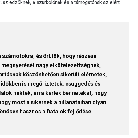
k, az edzőknek, a szurkolónak és a támogatónak az elért
a számotokra, és örülök, hogy részese
cím megnyerését nagy elkötelezettségnek,
rtásnak köszönhetően sikerült elérnetek,
i időkben is megőriztetek, csüggedés és
lálok nektek, arra kérlek benneteket, hogy
hogy most a sikernek a pillanataiban olyan
önösen hasznos a fiatalok fejlődése