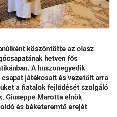
anúiként köszöntötte az olasz
úgócsapatának hetven fős
atikánban. A huszonegyedik
 csapat játékosait és vezetőit arra
ket a fiatalok fejlődését szolgáló
k, Giuseppe Marotta elnök
goldó és béketeremtő erejét