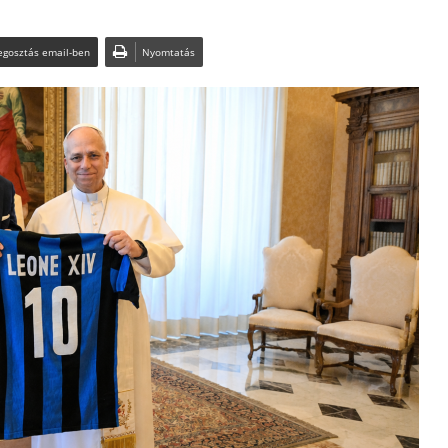
gosztás email-ben
Nyomtatás