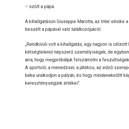
– szólt a pápa.
A kihallgatáson Giuseppe Marotta, az Inter elnöke 
beszélt a pápával való találkozójukról:
„Rendkívüli volt a kihallgatás, egy nagyon is célzot
kétségtelenül népszerű személyiségek, de egyben i
arra, hogy megpróbáljuk felszámolni a feszültsége
A sportoló, a menedzser, a játékos, az edző szerep
béke uralkodjon a pályán, és hogy mindenekelőtt ké
kereszténységünk értékei”.