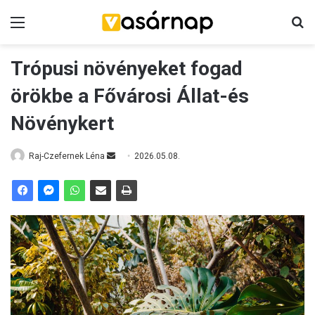
Menü
K
Trópusi növényeket fogad
örökbe a Fővárosi Állat-és
Növénykert
Raj-Czefernek Léna
S
2026.05.08.
e
n
d
a
n
e
m
a
i