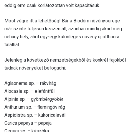
eddig erre csak korlátozottan volt kapacitásuk.
Most végre itt a lehetőség! Bár a Biodóm növényserege
már szinte teljesen készen áll, azonban mindig akad még
néhány hely, ahol egy-egy különleges növény új otthonra
találhat.
Jelenleg a következő nemzetségekből és konkrét fajokból
tudnak növényeket befogadni:
Aglaonema sp. – rákvirág
Alocasia sp. – elefántfül
Alpinia sp. – gyömbérgyökér
Anthurium sp. – flamingóvirág
Aspidistra sp. – kukoricalevél
Carica papaya – papaja
Cissus sp. – kúszóka