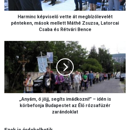
k
é
Harminc képviselő vette át megbízólevelét
p
v
pénteken, mások mellett Máthé Zsuzsa, Latorcai
i
Csaba és Rétvári Bence
s
e
„
l
A
ő
n
v
y
e
á
t
m
t
,
e
ó
á
j
t
„Anyám, ó jöjj, segíts imádkozni!” – idén is
ö
m
j
körbefonja Budapestet az Élő rózsafüzér
e
j
zarándoklat
g
,
b
s
í
Ezek is érdekelhetik
e