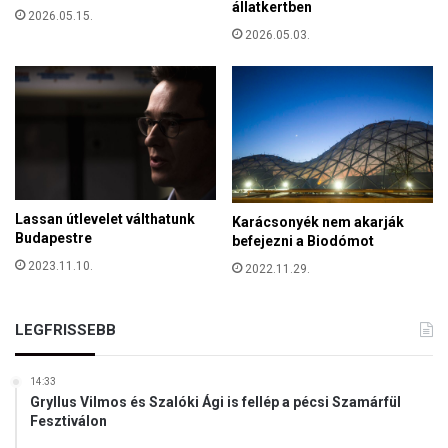
o
állatkertben
s
2026.05.15.
k
k
2026.05.03.
m
ö
e
r
l
b
l
e
e
f
t
o
t
n
M
j
á
Lassan útlevelet válthatunk
a
Karácsonyék nem akarják
t
Budapestre
befejezni a Biodómot
B
h
u
2023.11.10.
2022.11.29.
é
d
Z
a
s
p
LEGFRISSEBB
u
e
z
s
s
14:33
t
a
Gryllus Vilmos és Szalóki Ági is fellép a pécsi Szamárfül
e
,
Fesztiválon
t
L