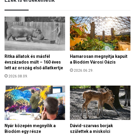
z
g
ó
í
l
t
e
s
v
i
e
m
l
á
é
d
t
k
Ritka állatok és másfél
Hamarosan megnyitja kapuit
p
évszázados múlt – 160 éves
a Biodóm Városi Oázis
o
é
lett az ország első állatkertje
z
2026.06.29.
n
n
2026.08.09.
t
i
e
!
k
”
e
–
n
i
,
d
m
é
á
Nyár közepén megnyílik a
Dávid-szarvas borjak
n
s
Biodóm egy része
születtek a miskolci
i