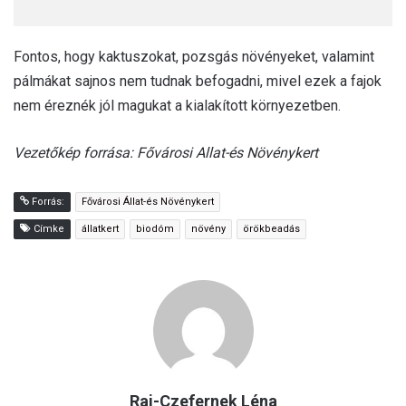
Fontos, hogy kaktuszokat, pozsgás növényeket, valamint
pálmákat sajnos nem tudnak befogadni, mivel ezek a fajok
nem éreznék jól magukat a kialakított környezetben.
Vezetőkép forrása: Fővárosi Allat-és Növénykert
Forrás:
Fővárosi Állat-és Növénykert
Címke
állatkert
biodóm
növény
örökbeadás
Raj-Czefernek Léna