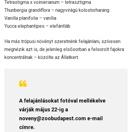
Tetrastigma x voinierianum – tetrasztigma
Thunbergia grandiflora – nagyvirágú kolostorharang
Vanilla planifolia – vanília
Yucca elephantipes – elefántláb
Ha más trópusi növényt szeretnénk felajánlani, szívesen
megnézik azt is, de jelenleg elsősorban a felsorolt fajokra
koncentrálnak – közölte az Állatkert.
A felajánlásokat fotóval mellékelve
várják május 22-ig a
noveny@zoobudapest.com e-mail
címre.