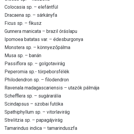
Colocasia sp. – elefántfül
Dracaena sp. – sárkányfa
Ficus sp. – fikusz
Gunnera manicata – brazil óráslapu
Ipomoea batatas var. – édesburgonya
Monstera sp. – könnyezőpálma
Musa sp. – banán
Passiflora sp. – golgotavirág
Peperomia sp.- törpeborsfélék
Philodendron sp. – filodendron
Ravenala madagascariensis – utazók pálmája
Schefflera sp. – sugárarália
Scindapsus – szobai futóka
Spathiphyllum sp. – vitorlavirág
Strelitzia sp. – papagájvirág
Tamarindus indica – tamarinduszfa