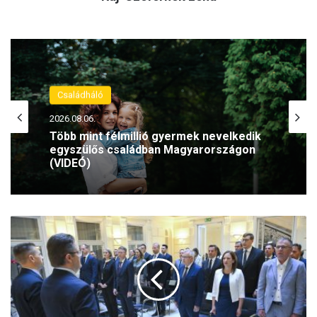
Családháló
2026.08.06.
Több mint félmillió gyermek nevelkedik
egyszülős családban Magyarországon
(VIDEÓ)
H
a
r
m
i
n
c