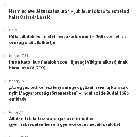
a
a
11:00
z
t
Harminc éve Jézussal az úton – jubileumi dicsőítő esttel ad
É
hálát Csiszér László
o
l
r
ő
c
07:09
r
a
Ritka állatok és másfél évszázados múlt – 160 éves lett az
ó
ország első állatkertje
i
z
C
s
s
tegnap, 17:34
a
Íme a katolikus fiatalok szöuli Ifjúsági Világtalálkozójának
a
f
himnusza (VIDEÓ)
b
ü
a
z
é
tegnap, 15:02
é
„Az egyesített keresztény seregek győzelmével új korszak
s
r
nyílt Magyarország történetében“ – Indul az Ide Buda! 1686
R
z
emlékév
é
a
t
r
tegnap, 11:06
v
á
Állatkerti találkozóra várják a református
á
n
gyermekvédelemben élő gyerekeket és nevelőszülőket
r
d
i
o