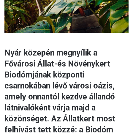
l
Nyár közepén megnyílik a
Fővárosi Állat-és Növénykert
Biodómjának központi
csarnokában lévő városi oázis,
amely onnantól kezdve állandó
látnivalóként várja majd a
közönséget. Az Állatkert most
felhívást tett közzé: a Biodóm