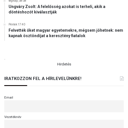
tegnap, 08:08
B
k
Ungváry Zsolt: A felelősség azokat is terheli, akik a
e
l
döntéshozót kiválasztják
n
a
c
t
Péntek 17:40
e
Felvették őket magyar egyetemekre, mégsem jöhetnek: nem
kapnak ösztöndíjat a keresztény fiatalok
.
Hirdetés
IRATKOZZON FEL A HÍRLEVELÜNKRE!
Email
Vezetéknév