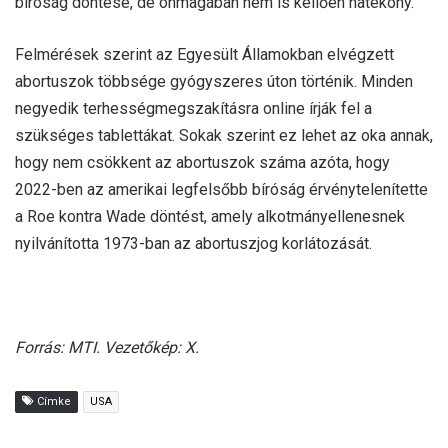
bíróság döntése, de önmagában nem is kellően hatékony.
Felmérések szerint az Egyesült Államokban elvégzett
abortuszok többsége gyógyszeres úton történik. Minden
negyedik terhességmegszakításra online írják fel a
szükséges tablettákat. Sokak szerint ez lehet az oka annak,
hogy nem csökkent az abortuszok száma azóta, hogy
2022-ben az amerikai legfelsőbb bíróság érvénytelenítette
a Roe kontra Wade döntést, amely alkotmányellenesnek
nyilvánította 1973-ban az abortuszjog korlátozását.
Forrás: MTI. Vezetőkép: X.
Címke
USA