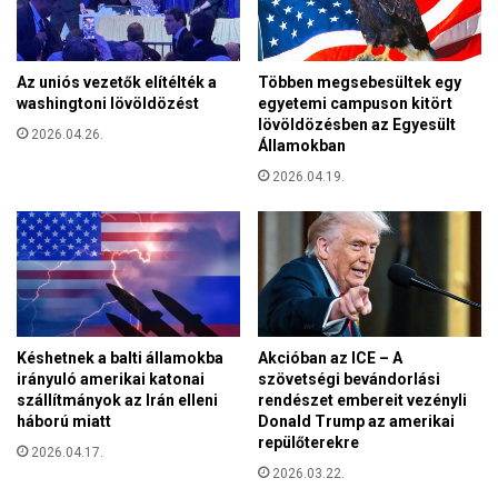
t
n
a
y
i
h
n
Az uniós vezetők elítélték a
Többen megsebesültek egy
o
a
washingtoni lövöldözést
egyetemi campuson kitört
z
k
lövöldözésben az Egyesült
:
2026.04.26.
:
Államokban
S
É
2026.04.19.
e
l
g
j
í
é
t
t
i
e
k
k
a
m
z
e
Késhetnek a balti államokba
Akcióban az ICE – A
á
g
irányuló amerikai katonai
szövetségi bevándorlási
t
a
szállítmányok az Irán elleni
rendészet embereit vezényli
f
háború miatt
Donald Trump az amerikai
z
o
repülőterekre
e
2026.04.17.
g
v
2026.03.22.
ó
a