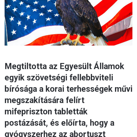
a
i
l
Megtiltotta az Egyesült Államok
egyik szövetségi fellebbviteli
bírósága a korai terhességek művi
megszakítására felírt
mifepriszton tabletták
postázását, és előírta, hogy a
gyógyszerhez az abortuszt