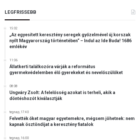
e
n
m
g
LEGFRISSEBB
b
é
e
l
r
15:02
i
i
„Az egyesített keresztény seregek győzelmével új korszak
u
nyílt Magyarország történetében“ – Indul az Ide Buda! 1686
f
m
emlékév
e
o
j
t
l
11:06
!
Állatkerti találkozóra várják a református
ő
gyermekvédelemben élő gyerekeket és nevelőszülőket
d
é
08:08
s
Ungváry Zsolt: A felelősség azokat is terheli, akik a
t
döntéshozót kiválasztják
é
s
tegnap, 17:40
a
Felvették őket magyar egyetemekre, mégsem jöhetnek: nem
b
kapnak ösztöndíjat a keresztény fiatalok
é
k
tegnap, 16:00
é