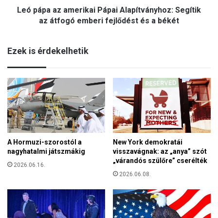
K
Leó pápa az amerikai Pápai Alapítványhoz: Segítik
a
o
m
az átfogó emberi fejlődést és a békét
n
e
f
r
e
Ezek is érdekelhetik
i
r
k
e
a
n
i
c
P
i
á
a
p
a
a
l
i
k
A Hormuzi-szorostól a
New York demokratái
A
a
nagyhatalmi játszmákig
visszavágnak: az „anya” szót
l
l
„várandós szülőre” cserélték
a
2026.06.16.
m
p
2026.06.08.
a
í
z
t
o
v
t
á