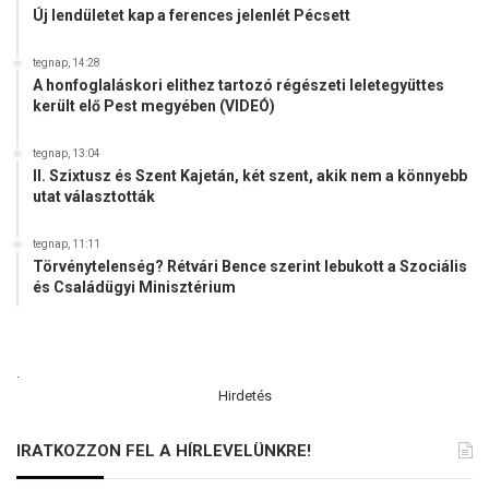
Új lendületet kap a ferences jelenlét Pécsett
t
tegnap, 14:28
A honfoglaláskori elithez tartozó régészeti leletegyüttes
került elő Pest megyében (VIDEÓ)
tegnap, 13:04
II. Szixtusz és Szent Kajetán, két szent, akik nem a könnyebb
utat választották
tegnap, 11:11
Törvénytelenség? Rétvári Bence szerint lebukott a Szociális
és Családügyi Minisztérium
.
Hirdetés
IRATKOZZON FEL A HÍRLEVELÜNKRE!