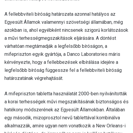
A fellebbviteli bíróság határozata azonnal hatályos az
Egyesült Államok valamennyi szövetségi államában, még
azokban is, ahol egyébként nincsenek szigorú korlátozások
a művi terhességmegszakítások eljárására. A döntést
várhatóan megtámadják a legfelsőbb bíróságon, a
mifepriszton egyik gyártója, a Danco Laboratories máris
kérvényezte, hogy a fellebbezések elbírálása idejére a
legfelsőbb bíróság függessze fel a fellebbviteli bíróság
határozatának végrehajtását.
A mifepriszton tabletta használatát 2000-ben nyilvánították
a korai terhességek művi megszakításának biztonságos és
hatékony módszerének az Egyesült Államokban. Általában
egy második, mizoprosztol nevű tablettával kombinálva
alkalmazzák, amire ugyan nem vonatkozik a New Orleans-i