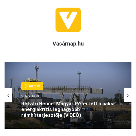
Vasárnap.hu
(H)arctér
2026.08.06.
Rétvári Bence: Magyar Péter lett a paksi
energiakrízis legnagyobb
rémhírterjesztője (VIDEÓ)