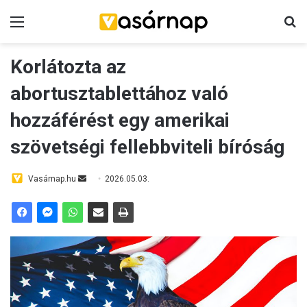
Menü
K
Korlátozta az
abortusztablettához való
hozzáférést egy amerikai
szövetségi fellebbviteli bíróság
Vasárnap.hu
S
2026.05.03.
e
n
d
a
n
e
m