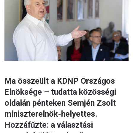
e
m
a
i
l
Ma összeült a KDNP Országos
Elnöksége – tudatta közösségi
oldalán pénteken Semjén Zsolt
miniszterelnök-helyettes.
Hozzáfűzte: a választási