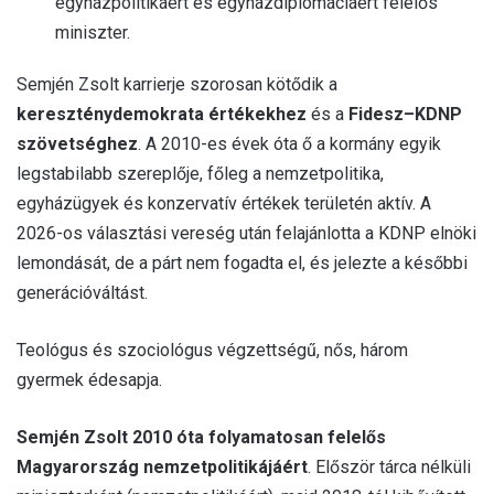
egyházpolitikáért és egyházdiplomáciáért felelős
miniszter.
Semjén Zsolt karrierje szorosan kötődik a
kereszténydemokrata értékekhez
és a
Fidesz–KDNP
szövetséghez
. A 2010-es évek óta ő a kormány egyik
legstabilabb szereplője, főleg a nemzetpolitika,
egyházügyek és konzervatív értékek területén aktív. A
2026-os választási vereség után felajánlotta a KDNP elnöki
lemondását, de a párt nem fogadta el, és jelezte a későbbi
generációváltást.
Teológus és szociológus végzettségű, nős, három
gyermek édesapja.
Semjén Zsolt 2010 óta folyamatosan felelős
Magyarország nemzetpolitikájáért
. Először tárca nélküli