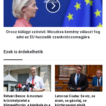
s
n
z
c
k
í
ü
m
l
m
ü
e
Orosz külügyi szóvivő: Moszkva kemény választ fog
g
l
y
adni az EU huszadik szankciócsomagjára
i
i
d
s
ő
Ezek is érdekelhetik
z
s
ó
z
v
a
i
k
v
i
ő
k
:
i
M
á
o
l
Rétvári Bence: A mostani
Latorcai Csaba: Se víz, se
s
l
krízishelyzetet a
áram, se gázolaj, se
z
í
klímaváltozás, a kánikula és a
köztársasági elnök