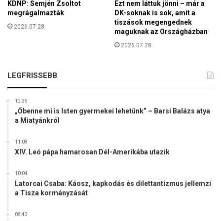
ő
KDNP: Semjén Zsoltot
Ezt nem láttuk jönni – már a
i
a
megrágalmazták
DK-soknak is sok, amit a
a
tiszások megengednek
p
2026.07.28.
z
maguknak az Országházban
á
E
t
2026.07.28.
U
s
h
á
u
g
LEGFRISSEBB
s
b
z
a
a
12:35
n
d
„Őbenne mi is Isten gyermekei lehetünk” – Barsi Balázs atya
a Miatyánkról
i
k
s
11:08
XIV. Leó pápa hamarosan Dél-Amerikába utazik
z
a
n
10:04
k
Latorcai Csaba: Káosz, kapkodás és dilettantizmus jellemzi
a Tisza kormányzását
c
i
ó
08:43