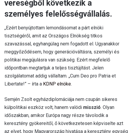
vereségből következik a
személyes felelősségvállalás.
„Ezért benyújtottam lemondásomat a párt elnöki
tisztségéről, amit az Országos Elnökség titkos
szavazással, egyhangúlag nem fogadott el. Ugyanakkor
meggyőződésem, hogy generációváltásra, személyi és
politikai megújulásra van szükség. Ezért megfelelő
időpontban megtartjuk a teljes tisztújítást. Jelen
szolgálatomat addig vállaltam. „Cum Deo pro Patria et
Libertate!” – írta a
KDNP elnöke.
Semjén Zsolt egyházdiplomáciája nem csupán sikeres
külpolitikai eszköz volt, hanem valódi
misszió
. Olyan
időszakban, amikor Európa nagy része távolodik a
keresztény gyökereitől, ő következetesen képviselte azt
az elvet, hogy Magyarország hivatása a keresztény egység