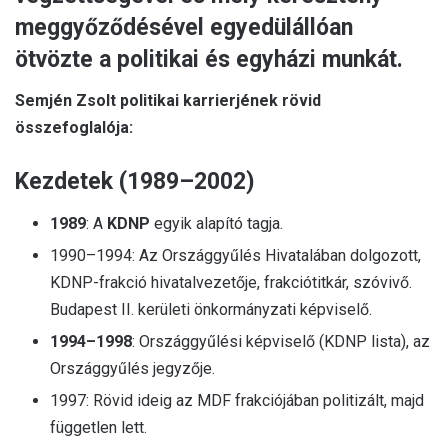
meggyőződésével egyedülállóan
ötvözte a politikai és egyházi munkát.
Semjén Zsolt politikai karrierjének rövid
összefoglalója:
Kezdetek (1989–2002)
1989
: A
KDNP
egyik alapító tagja.
1990–1994: Az Országgyűlés Hivatalában dolgozott,
KDNP-frakció hivatalvezetője, frakciótitkár, szóvivő.
Budapest II. kerületi önkormányzati képviselő.
1994–1998
: Országgyűlési képviselő (KDNP lista), az
Országgyűlés jegyzője.
1997: Rövid ideig az MDF frakciójában politizált, majd
független lett.