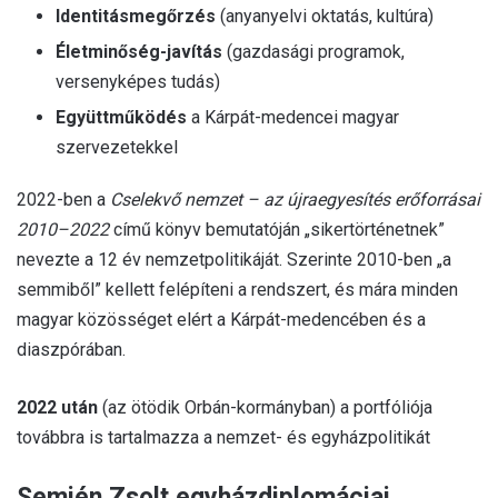
Identitásmegőrzés
(anyanyelvi oktatás, kultúra)
Életminőség-javítás
(gazdasági programok,
versenyképes tudás)
Együttműködés
a Kárpát-medencei magyar
szervezetekkel
2022-ben a
Cselekvő nemzet – az újraegyesítés erőforrásai
2010–2022
című könyv bemutatóján „sikertörténetnek”
nevezte a 12 év nemzetpolitikáját. Szerinte 2010-ben „a
semmiből” kellett felépíteni a rendszert, és mára minden
magyar közösséget elért a Kárpát-medencében és a
diaszpórában.
2022 után
(az ötödik Orbán-kormányban) a portfóliója
továbbra is tartalmazza a nemzet- és egyházpolitikát
Semjén Zsolt egyházdiplomáciai