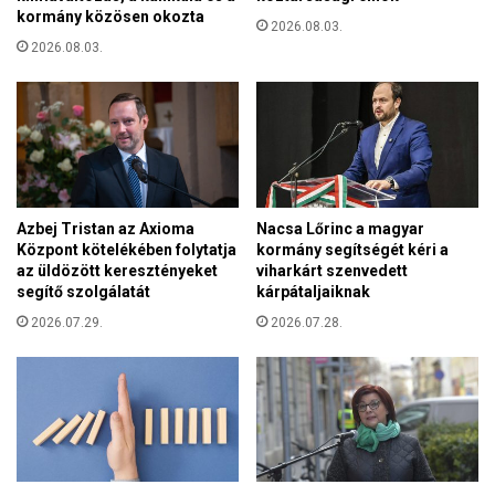
k
t
kormány közösen okozta
v
2026.08.03.
á
a
2026.08.03.
s
k
n
e
y
m
í
é
l
n
t
y
a
v
P
Azbej Tristan az Axioma
Nacsa Lőrinc a magyar
á
a
Központ kötelékében folytatja
kormány segítségét kéri a
l
n
az üldözött keresztényeket
viharkárt szenvedett
a
segítő szolgálatát
kárpátaljaiknak
n
s
o
2026.07.29.
2026.07.28.
z
n
t
h
f
a
o
l
g
m
a
i
d
F
n