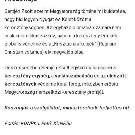
Semjén Zsolt szerint Magyarország történelmi küldetése,
hogy
híd
legyen Nyugat és Kelet között a
kereszténységben. Az egyházdiplomácia számára nem
csak külpolitikai eszköz, hanem a keresztény értékek
globális védelme és a „Krisztus uralkodjék” (Regnare
Christum volumus) elv megvalósítása.
Összességében Semjén Zsolt egyházdiplomáciája a
keresztény egység
, a
vallásszabadság
és az
üldözött
keresztények
védelme körül forog, miközben erősíti
Magyarország nemzetközi keresztény profilját.
Köszönjük a szolgálatot, miniszterelnök-helyettes úr!
Forrás:
KDNP.hu
, Fotó: KDNP.hu