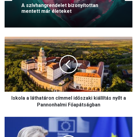
2026.08.05.
Latorcai Csaba: Újabb rész a
köztársasági elnököt kereső
roncsderbi-sorozatban (VIDEÓ)
I
A szívhangrendelet bizonyítottan
mentett már életeket
s
k
o
l
a
a
l
á
Iskola a láthatáron címmel időszaki kiállítás nyílt a
t
h
Pannonhalmi Főapátságban
a
t
O
á
r
r
o
o