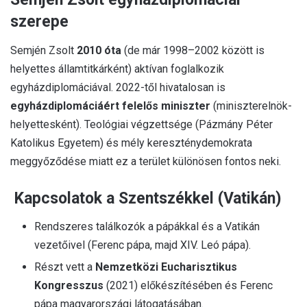
szerepe
Semjén Zsolt
2010 óta
(de már 1998–2002 között is
helyettes államtitkárként) aktívan foglalkozik
egyházdiplomáciával. 2022-től hivatalosan is
egyházdiplomáciáért felelős miniszter
(miniszterelnök-
helyettesként). Teológiai végzettsége (Pázmány Péter
Katolikus Egyetem) és mély kereszténydemokrata
meggyőződése miatt ez a terület különösen fontos neki.
Kapcsolatok a Szentszékkel (Vatikán)
Rendszeres találkozók a pápákkal és a Vatikán
vezetőivel (Ferenc pápa, majd XIV. Leó pápa).
Részt vett a
Nemzetközi Eucharisztikus
Kongresszus
(2021) előkészítésében és Ferenc
pápa magyarországi látogatásában.