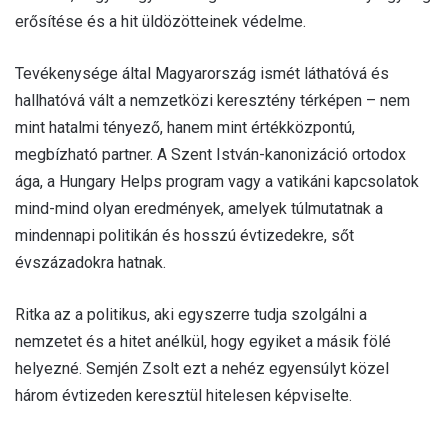
erősítése és a hit üldözötteinek védelme.
Tevékenysége által Magyarország ismét láthatóvá és
hallhatóvá vált a nemzetközi keresztény térképen – nem
mint hatalmi tényező, hanem mint értékközpontú,
megbízható partner. A Szent István-kanonizáció ortodox
ága, a Hungary Helps program vagy a vatikáni kapcsolatok
mind-mind olyan eredmények, amelyek túlmutatnak a
mindennapi politikán és hosszú évtizedekre, sőt
évszázadokra hatnak.
Ritka az a politikus, aki egyszerre tudja szolgálni a
nemzetet és a hitet anélkül, hogy egyiket a másik fölé
helyezné. Semjén Zsolt ezt a nehéz egyensúlyt közel
három évtizeden keresztül hitelesen képviselte.