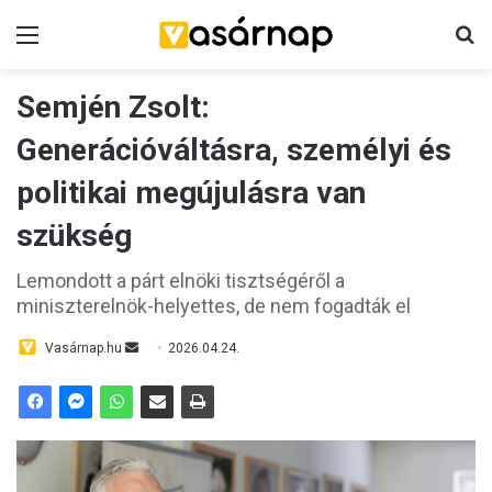
Menü
K
Semjén Zsolt:
Generációváltásra, személyi és
politikai megújulásra van
szükség
Lemondott a párt elnöki tisztségéről a
miniszterelnök-helyettes, de nem fogadták el
Vasárnap.hu
S
2026.04.24.
e
n
d
a
n