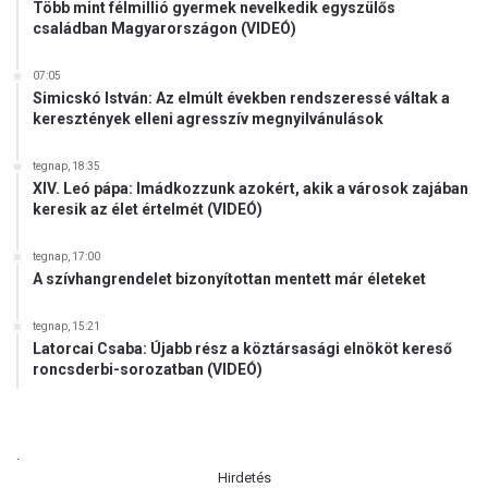
Több mint félmillió gyermek nevelkedik egyszülős
c
családban Magyarországon (VIDEÓ)
s
o
m
07:05
Simicskó István: Az elmúlt években rendszeressé váltak a
a
keresztények elleni agresszív megnyilvánulások
g
j
á
tegnap, 18:35
XIV. Leó pápa: Imádkozzunk azokért, akik a városok zajában
r
keresik az élet értelmét (VIDEÓ)
a
tegnap, 17:00
A szívhangrendelet bizonyítottan mentett már életeket
tegnap, 15:21
Latorcai Csaba: Újabb rész a köztársasági elnököt kereső
roncsderbi-sorozatban (VIDEÓ)
.
Hirdetés