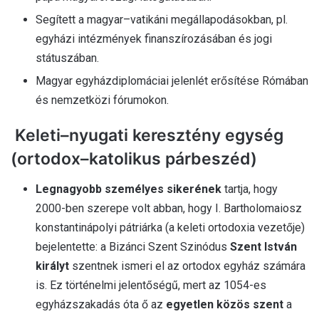
Segített a magyar–vatikáni megállapodásokban, pl.
egyházi intézmények finanszírozásában és jogi
státuszában.
Magyar egyházdiplomáciai jelenlét erősítése Rómában
és nemzetközi fórumokon.
Keleti–nyugati keresztény egység
(ortodox–katolikus párbeszéd)
Legnagyobb személyes sikerének
tartja, hogy
2000-ben szerepe volt abban, hogy I. Bartholomaiosz
konstantinápolyi pátriárka (a keleti ortodoxia vezetője)
bejelentette: a Bizánci Szent Szinódus
Szent István
királyt
szentnek ismeri el az ortodox egyház számára
is. Ez történelmi jelentőségű, mert az 1054-es
egyházszakadás óta ő az
egyetlen közös szent
a