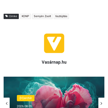
Címke
KDNP
Semjén Zsolt
tisztújítás
Vasárnap.hu
Reflex
2026.08.05.
(H)arctér