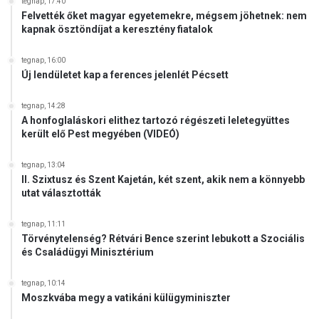
tegnap, 17:40
u
Felvették őket magyar egyetemekre, mégsem jöhetnek: nem
r
kapnak ösztöndíjat a keresztény fiatalok
z
u
tegnap, 16:00
s
Új lendületet kap a ferences jelenlét Pécsett
á
n
tegnap, 14:28
A honfoglaláskori elithez tartozó régészeti leletegyüttes
került elő Pest megyében (VIDEÓ)
tegnap, 13:04
II. Szixtusz és Szent Kajetán, két szent, akik nem a könnyebb
utat választották
tegnap, 11:11
Törvénytelenség? Rétvári Bence szerint lebukott a Szociális
és Családügyi Minisztérium
tegnap, 10:14
Moszkvába megy a vatikáni külügyminiszter