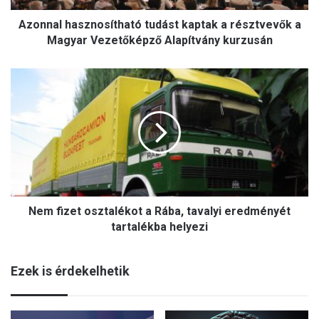
a
Azonnal hasznosítható tudást kaptak a résztvevők a
s
z
Magyar Vezetőképző Alapítvány kurzusán
n
o
N
s
e
í
m
t
f
h
i
a
z
t
e
ó
t
t
o
u
Nem fizet osztalékot a Rába, tavalyi eredményét
s
d
z
tartalékba helyezi
á
t
s
a
t
Ezek is érdekelhetik
l
k
é
a
k
p
o