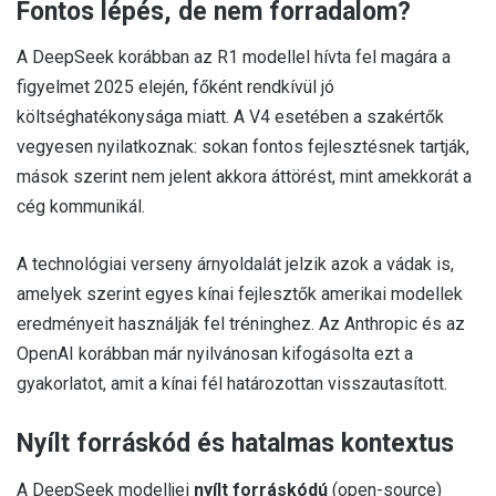
Fontos lépés, de nem forradalom?
A DeepSeek korábban az R1 modellel hívta fel magára a
figyelmet 2025 elején, főként rendkívül jó
költséghatékonysága miatt. A V4 esetében a szakértők
vegyesen nyilatkoznak: sokan fontos fejlesztésnek tartják,
mások szerint nem jelent akkora áttörést, mint amekkorát a
cég kommunikál.
A technológiai verseny árnyoldalát jelzik azok a vádak is,
amelyek szerint egyes kínai fejlesztők amerikai modellek
eredményeit használják fel tréninghez. Az Anthropic és az
OpenAI korábban már nyilvánosan kifogásolta ezt a
gyakorlatot, amit a kínai fél határozottan visszautasított.
Nyílt forráskód és hatalmas kontextus
A DeepSeek modelljei
nyílt forráskódú
(open-source)