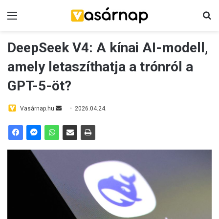
Menü
K
DeepSeek V4: A kínai AI-modell,
amely letaszíthatja a trónról a
GPT-5-öt?
Vasárnap.hu
S
2026.04.24.
e
n
d
a
n
e
m
a
i