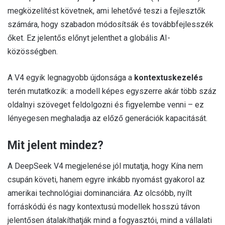
megközelítést követnek, ami lehetővé teszi a fejlesztők
számára, hogy szabadon módosítsák és továbbfejlesszék
őket. Ez jelentős előnyt jelenthet a globális AI-
közösségben.
A V4 egyik legnagyobb újdonsága a
kontextuskezelés
terén mutatkozik: a modell képes egyszerre akár több száz
oldalnyi szöveget feldolgozni és figyelembe venni – ez
lényegesen meghaladja az előző generációk kapacitását.
Mit jelent mindez?
A DeepSeek V4 megjelenése jól mutatja, hogy Kína nem
csupán követi, hanem egyre inkább nyomást gyakorol az
amerikai technológiai dominanciára. Az olcsóbb, nyílt
forráskódú és nagy kontextusú modellek hosszú távon
jelentősen átalakíthatják mind a fogyasztói, mind a vállalati