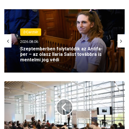
(H)arctér
2026.08.06.
Szeptemberben folytatódik az Antifa-
per – az olasz Ilaria Salist továbbra is
mentelmi jog védi
A
z
o
n
n
a
l
h