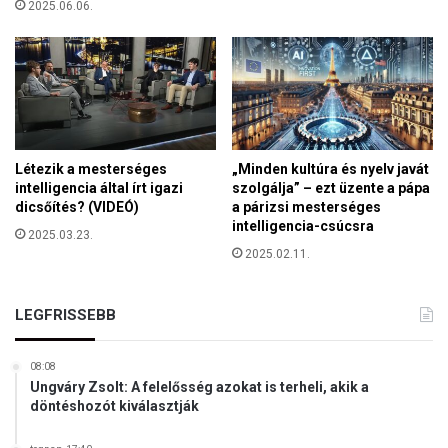
2025.06.06.
y
e
é
z
t
e
t
t
a
ő
r
k
t
é
a
p
Létezik a mesterséges
„Minden kultúra és nyelv javát
l
z
intelligencia által írt igazi
szolgálja” – ezt üzente a pápa
é
dicsőítés? (VIDEÓ)
a párizsi mesterséges
ő
k
intelligencia-csúcsra
A
2025.03.23.
b
l
2025.02.11.
a
a
h
p
e
í
LEGFRISSEBB
l
t
y
v
e
08:08
á
z
Ungváry Zsolt: A felelősség azokat is terheli, akik a
n
döntéshozót kiválasztják
i
y
k