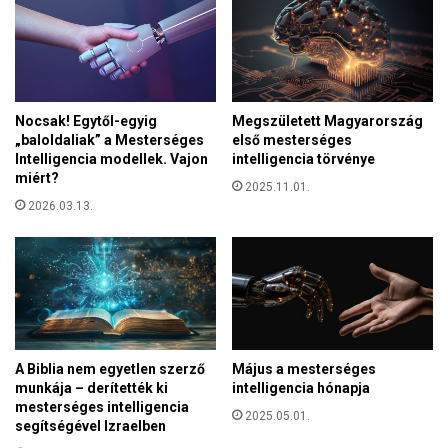
t
t
a
a
k
R
a
á
r
b
é
Nocsak! Egytől-egyig
Megszületett Magyarország
a
s
„baloldaliak” a Mesterséges
első mesterséges
,
z
Intelligencia modellek. Vajon
intelligencia törvénye
t
t
miért?
a
2025.11.01.
v
v
2026.03.13.
e
a
v
l
ő
y
k
i
a
e
M
r
a
e
g
A Biblia nem egyetlen szerző
Május a mesterséges
d
y
munkája – derítették ki
intelligencia hónapja
m
a
mesterséges intelligencia
é
2025.05.01.
segítségével Izraelben
r
n
V