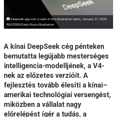
l
Deepseek app icon is seen in this illustration taken, January 27, 2025.
REUTERS/Dado Ruvic/Illustration
A kínai DeepSeek cég pénteken
bemutatta legújabb mesterséges
intelligencia-modelljének, a V4-
nek az előzetes verzióit. A
fejlesztés tovább élesíti a kínai–
amerikai technológiai versengést,
miközben a vállalat nagy
előrelépést ígér a tudás, a