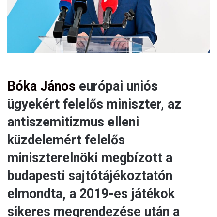
l
Bóka János
európai uniós
ügyekért felelős miniszter, az
antiszemitizmus elleni
küzdelemért felelős
miniszterelnöki megbízott a
budapesti sajtótájékoztatón
elmondta, a 2019-es játékok
sikeres megrendezése után a