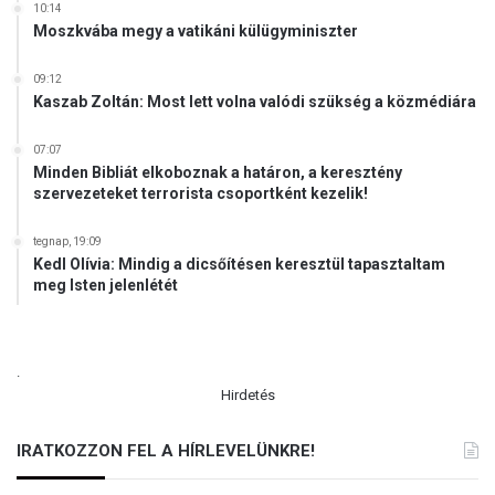
r
10:14
z
Moszkvába megy a vatikáni külügyminiszter
t
i
t
ó
ó
09:12
s
Kaszab Zoltán: Most lett volna valódi szükség a közmédiára
l
i
g
07:07
a
Minden Bibliát elkoboznak a határon, a keresztény
z
szervezeteket terrorista csoportként kezelik!
g
a
tegnap, 19:09
t
Kedl Olívia: Mindig a dicsőítésen keresztül tapasztaltam
ó
meg Isten jelenlétét
.
Hirdetés
IRATKOZZON FEL A HÍRLEVELÜNKRE!