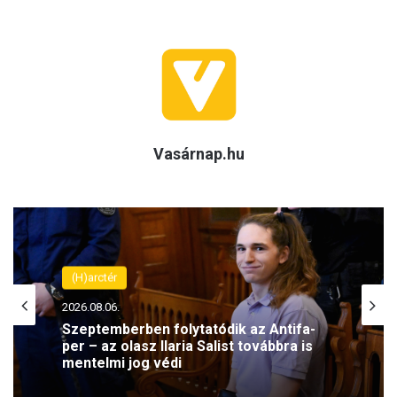
Vasárnap.hu
(H)arctér
2026.08.06.
Felháborító! Megrongálták Radnóti
Miklós szobrát a szerbiai Borban