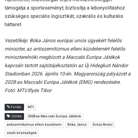
támogatja a sporteseményt, biztosítja a lebonyolításhoz
szükséges speciális logisztikát, szakrális és kulturális
hátteret.
Vezetőkép: Bóka János európai uniós ügyekért felelős
miniszter, az antiszemitizmus elleni küzdelemért felelős
miniszterelnöki megbízott a Maccabi Európa Játékok
kapcsán tartott sajtótájékoztatón az Új Hidegkuti Nándor
Stadionban 2026. április 10-én. Magyarország pályázott a
2028-as Maccabi Európa Játékok (EMG) rendezésére.
Fotó: MTI/Illyés Tibor
Forrás:
MTI
Címke
2028-as Maccabi Európa Játékok
antiszemitizmus elleni küzdelem
Bóka János
Grósz Andor
zsidó közösségek