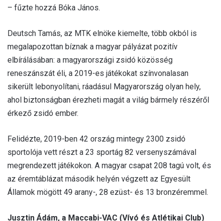
– fűzte hozzá Bóka János.
Deutsch Tamás, az MTK elnöke kiemelte, több okból is
megalapozottan bíznak a magyar pályázat pozitív
elbírálásában: a magyarországi zsidó közösség
reneszánszát éli, a 2019-es játékokat színvonalasan
sikerült lebonyolítani, ráadásul Magyarország olyan hely,
ahol biztonságban érezheti magát a világ bármely részéről
érkező zsidó ember.
Felidézte, 2019-ben 42 ország mintegy 2300 zsidó
sportolója vett részt a 23 sportág 82 versenyszámával
megrendezett játékokon. A magyar csapat 208 tagú volt, és
az éremtáblázat második helyén végzett az Egyesült
Államok mögött 49 arany-, 28 ezüst- és 13 bronzéremmel.
Jusztin Ádám, a Maccabi-VAC (Vívó és Atlétikai Club)