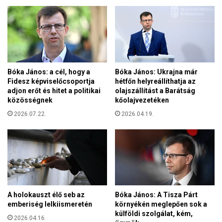
l
P
i
a
ó
k
f
i
o
s
r
z
i
t
Bóka János: a cél, hogy a
Bóka János: Ukrajna már
n
á
Fidesz képviselőcsoportja
hétfőn helyreállíthatja az
t
n
adjon erőt és hitet a politikai
olajszállítást a Barátság
o
b
közösségnek
kőolajvezetéken
t
a
2026.07.22.
2026.04.19.
k
n
a
j
p
á
z
r
a
t
j
M
s
i
z
k
A holokauszt élő seb az
Bóka János: A Tisza Párt
i
o
emberiség lelkiismeretén
környékén meglepően sok a
g
külföldi szolgálat, kém,
l
2026.04.16.
e