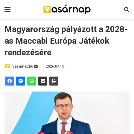
Menü
K
Magyarország pályázott a 2028-
as Maccabi Európa Játékok
rendezésére
Vasárnap.hu
S
2026.04.10.
e
n
d
a
n
e
m
a
i