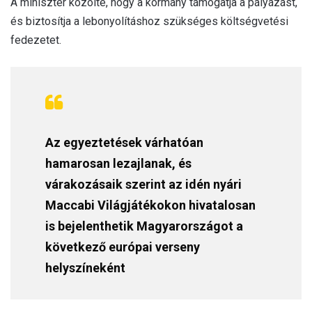
A miniszter közölte, hogy a kormány támogatja a pályázást,
és biztosítja a lebonyolításhoz szükséges költségvetési
fedezetet.
Az egyeztetések várhatóan
hamarosan lezajlanak, és
várakozásaik szerint az idén nyári
Maccabi Világjátékokon hivatalosan
is bejelenthetik Magyarországot a
következő európai verseny
helyszíneként