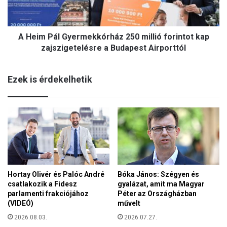
á
m
l
i
G
k
A Heim Pál Gyermekkórház 250 millió forintot kap
y
é
e
zajszigetelésre a Budapest Airporttól
n
r
y
m
s
Ezek is érdekelhetik
e
z
k
e
k
r
ó
z
r
u
h
b
á
b
z
o
2
n
Hortay Olivér és Palóc André
Bóka János: Szégyen és
5
y
csatlakozik a Fidesz
gyalázat, amit ma Magyar
0
b
parlamenti frakciójához
Péter az Országházban
m
a
(VIDEÓ)
művelt
i
n
l
2026.08.03.
2026.07.27.
-