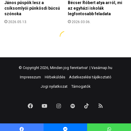
© Copyright 2026, Minden jog fenntartva! |
Vasárnap.hu
Impresszum
Hírbeküldés
Adatkezelési tájékoztató
Jogi nyilatkozat
Támogatók
Facebook
YouTube
Instagram
Spotify
TikTok
RSS