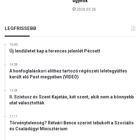
ügynök
a
t
B
2026.03.26.
e
o
l
r
é
b
LEGFRISSEBB
s
á
r
l
e
16:00
a
a
Új lendületet kap a ferences jelenlét Pécsett
r
B
e
u
14:28
f
d
A honfoglaláskori elithez tartozó régészeti leletegyüttes
o
került elő Pest megyében (VIDEÓ)
a
r
p
m
e
13:04
á
s
II. Szixtusz és Szent Kajetán, két szent, akik nem a könnyebb
t
utat választották
t
u
A
s
i
11:11
m
Törvénytelenség? Rétvári Bence szerint lebukott a Szociális
r
i
és Családügyi Minisztérium
p
s
o
s