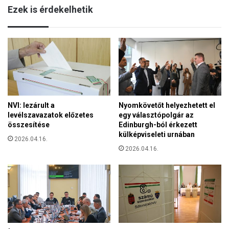
é
Ezek is érdekelhetik
s
r
k
d
u
e
n
k
d
é
o
b
r
e
o
n
z
á
NVI: lezárult a
Nyomkövetőt helyezhetett el
s
l
levélszavazatok előzetes
egy választópolgár az
m
l
összesítése
Edinburgh-ból érkezett
á
m
külképviseleti urnában
n
2026.04.16.
a
e
2026.04.16.
M
l
a
l
g
e
y
n
a
ő
r
r
o
i
r