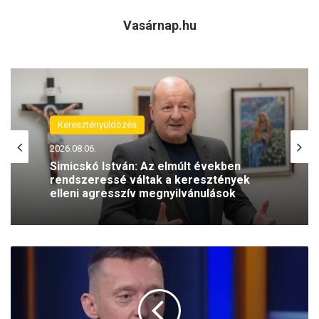
Vasárnap.hu
Keresztényüldözés
2026.08.06.
Simicskó István: Az elmúlt években
rendszeressé váltak a keresztények
elleni agresszív megnyilvánulások
U
k
r
a
j