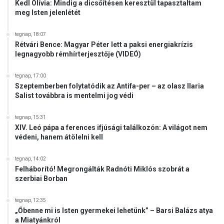
ő
Kedl Olívia: Mindig a dicsőítésen keresztül tapasztaltam
e
s
meg Isten jelenlétét
r
í
í
t
tegnap, 18:07
t
e
Rétvári Bence: Magyar Péter lett a paksi energiakrízis
s
legnagyobb rémhírterjesztője (VIDEÓ)
t
e
t
n
k
tegnap, 17:00
e
a
Szeptemberben folytatódik az Antifa-per – az olasz Ilaria
g
Salist továbbra is mentelmi jog védi
t
y
o
k
n
tegnap, 15:31
o
XIV. Leó pápa a ferences ifjúsági találkozón: A világot nem
a
r
védeni, hanem átölelni kell
i
m
v
á
é
tegnap, 14:02
n
Felháborító! Megrongálták Radnóti Miklós szobrát a
d
y
szerbiai Borban
e
v
l
á
m
tegnap, 12:35
l
„Őbenne mi is Isten gyermekei lehetünk” – Barsi Balázs atya
é
t
a Miatyánkról
t