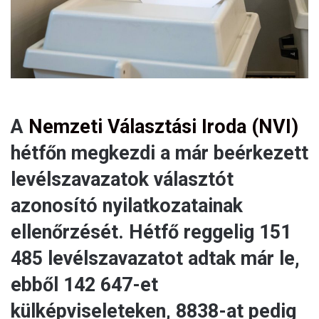
l
A
Nemzeti Választási Iroda (NVI)
hétfőn megkezdi a már beérkezett
levélszavazatok választót
azonosító nyilatkozatainak
ellenőrzését. Hétfő reggelig 151
485 levélszavazatot adtak már le,
ebből 142 647-et
külképviseleteken, 8838-at pedig