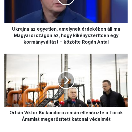
n
a
a
z
Ukrajna az egyetlen, amelynek érdekében áll ma
e
g
Magyarországon az, hogy kikényszerítsen egy
y
kormányváltást – közölte Rogán Antal
e
t
O
l
r
e
b
n
á
,
n
a
V
m
i
e
k
l
t
y
Orbán Viktor Kiskundorozsmán ellenőrizte a Török
o
n
r
Áramlat megerősített katonai védelmét
e
K
k
i