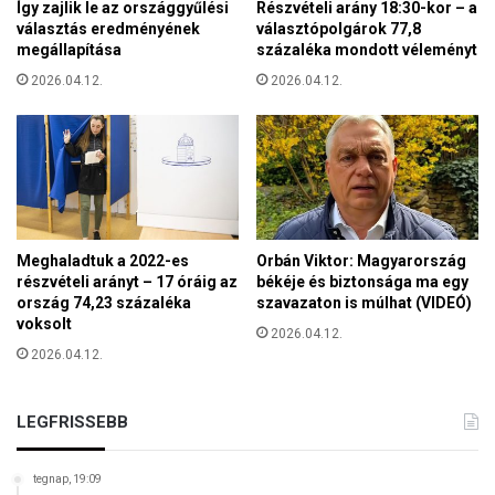
Így zajlik le az országgyűlési
Részvételi arány 18:30-kor – a
z
s
választás eredményének
választópolgárok 77,8
t
z
megállapítása
százaléka mondott véleményt
e
á
2026.04.12.
2026.04.12.
a
g
T
o
ö
n
r
a
ö
z
k
,
Á
h
r
o
Meghaladtuk a 2022-es
Orbán Viktor: Magyarország
a
g
részvételi arányt – 17 óráig az
békéje és biztonsága ma egy
m
y
ország 74,23 százaléka
szavazaton is múlhat (VIDEÓ)
l
voksolt
k
2026.04.12.
a
i
2026.04.12.
t
k
m
é
e
n
LEGFRISSEBB
g
y
e
s
r
tegnap, 19:09
z