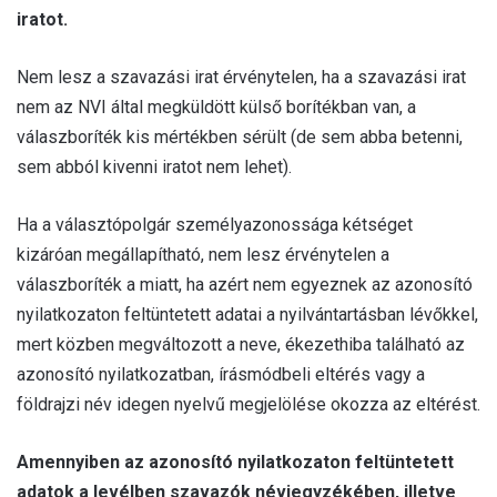
iratot.
Nem lesz a szavazási irat érvénytelen, ha a szavazási irat
nem az NVI által megküldött külső borítékban van, a
válaszboríték kis mértékben sérült (de sem abba betenni,
sem abból kivenni iratot nem lehet).
Ha a választópolgár személyazonossága kétséget
kizáróan megállapítható, nem lesz érvénytelen a
válaszboríték a miatt, ha azért nem egyeznek az azonosító
nyilatkozaton feltüntetett adatai a nyilvántartásban lévőkkel,
mert közben megváltozott a neve, ékezethiba található az
azonosító nyilatkozatban, írásmódbeli eltérés vagy a
földrajzi név idegen nyelvű megjelölése okozza az eltérést.
Amennyiben az azonosító nyilatkozaton feltüntetett
adatok a levélben szavazók névjegyzékében, illetve