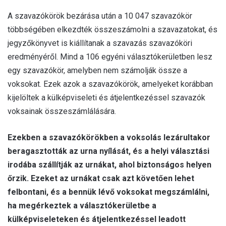
A szavazókörök bezárása után a 10 047 szavazókör
többségében elkezdték összeszámolni a szavazatokat, és
jegyzőkönyvet is kiállítanak a szavazás szavazóköri
eredményéről. Mind a 106 egyéni választókerületben lesz
egy szavazókör, amelyben nem számolják össze a
voksokat. Ezek azok a szavazókörök, amelyeket korábban
kijelöltek a külképviseleti és átjelentkezéssel szavazók
voksainak összeszámlálására.
Ezekben a szavazókörökben a voksolás lezárultakor
beragasztották az urna nyílását, és a helyi választási
irodába szállítják az urnákat, ahol biztonságos helyen
őrzik. Ezeket az urnákat csak azt követően lehet
felbontani, és a bennük lévő voksokat megszámlálni,
ha megérkeztek a választókerületbe a
külképviseleteken és átjelentkezéssel leadott