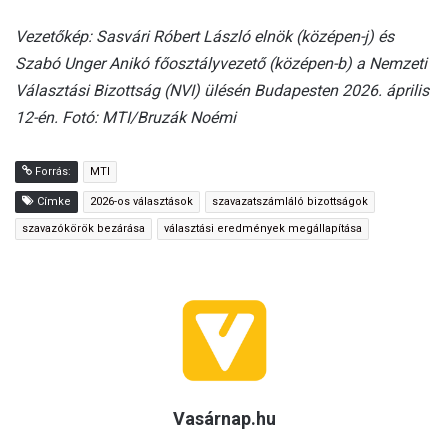
Vezetőkép: Sasvári Róbert László elnök (középen-j) és
Szabó Unger Anikó főosztályvezető (középen-b) a Nemzeti
Választási Bizottság (NVI) ülésén Budapesten 2026. április
12-én. Fotó: MTI/Bruzák Noémi
Forrás:
MTI
Címke
2026-os választások
szavazatszámláló bizottságok
szavazókörök bezárása
választási eredmények megállapítása
Vasárnap.hu