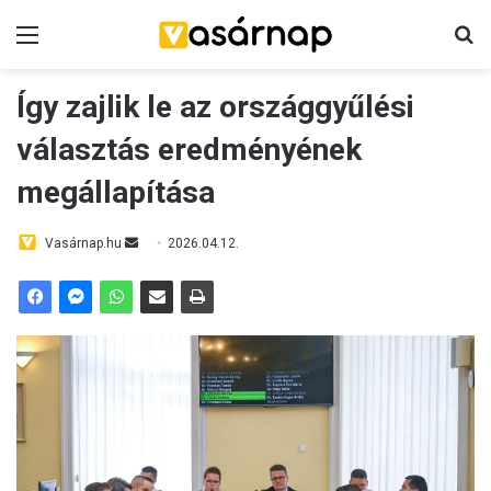
Menü
K
Így zajlik le az országgyűlési
választás eredményének
megállapítása
Vasárnap.hu
S
2026.04.12.
e
n
d
a
n
e
m
a
i