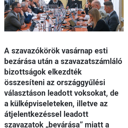
l
A szavazókörök vasárnap esti
bezárása után a szavazatszámláló
bizottságok elkezdték
összesíteni az országgyűlési
választáson leadott voksokat, de
a külképviseleteken, illetve az
átjelentkezéssel leadott
szavazatok „bevárása” miatt a