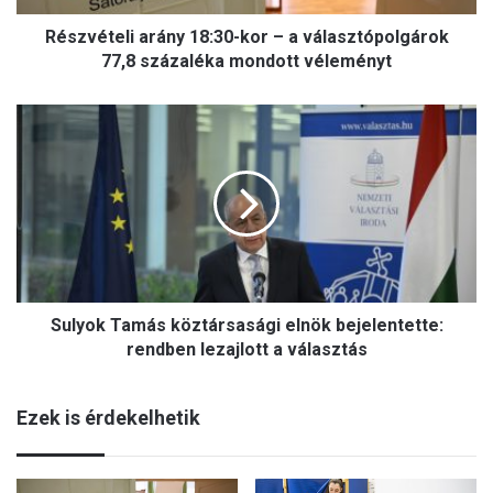
l
Részvételi arány 18:30-kor – a választópolgárok
i
a
77,8 százaléka mondott véleményt
r
á
S
n
u
y
l
1
y
8
o
:
k
3
T
0
a
-
m
k
Sulyok Tamás köztársasági elnök bejelentette:
á
o
s
rendben lezajlott a választás
r
k
–
ö
a
Ezek is érdekelhetik
z
v
t
á
á
l
r