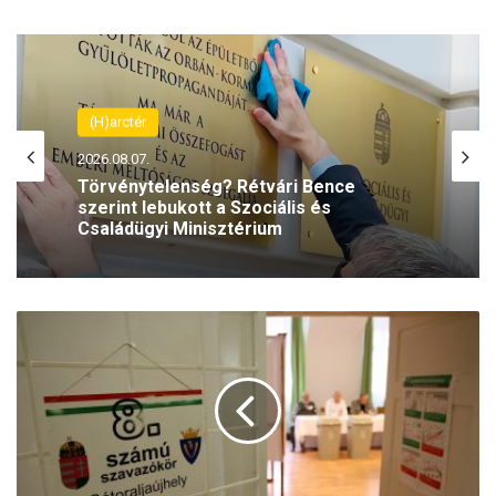
(H)arctér
(H)arctér
2026.08.06.
2026.08.07.
Rétvári Bence: Magyar Péter lett a paksi
energiakrízis legnagyobb
Törvénytelenség? Rétvári Bence
rémhírterjesztője (VIDEÓ)
szerint lebukott a Szociális és
Családügyi Minisztérium
R
é
s
z
v
é
t
e