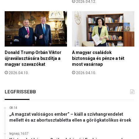
2026.04.12.
t
l
e
é
:
k
r
a
e
m
n
o
d
n
b
d
Donald Trump Orbán Viktor
A magyar családok
e
o
újraválasztására buzdítja a
biztonsága és pénze a tét
n
magyar szavazókat
most vasárnap
t
l
t
2026.04.10.
2026.04.10.
e
v
z
é
a
l
LEGFRISSEBB
j
e
l
m
o
08:14
é
t
„A magzat valóságos ember” – kiáll a szívhangrendelet
n
t
mellett és az abortusztabletta ellen a görögkatolikus érsek
y
a
t
v
tegnap, 16:57