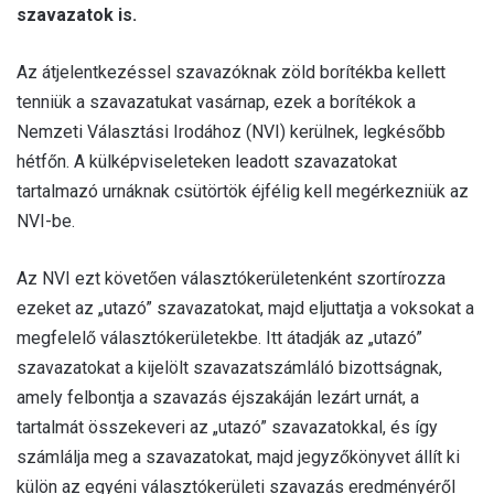
szavazatok is.
Az átjelentkezéssel szavazóknak zöld borítékba kellett
tenniük a szavazatukat vasárnap, ezek a borítékok a
Nemzeti Választási Irodához (NVI) kerülnek, legkésőbb
hétfőn. A külképviseleteken leadott szavazatokat
tartalmazó urnáknak csütörtök éjfélig kell megérkezniük az
NVI-be.
Az NVI ezt követően választókerületenként szortírozza
ezeket az „utazó” szavazatokat, majd eljuttatja a voksokat a
megfelelő választókerületekbe. Itt átadják az „utazó”
szavazatokat a kijelölt szavazatszámláló bizottságnak,
amely felbontja a szavazás éjszakáján lezárt urnát, a
tartalmát összekeveri az „utazó” szavazatokkal, és így
számlálja meg a szavazatokat, majd jegyzőkönyvet állít ki
külön az egyéni választókerületi szavazás eredményéről