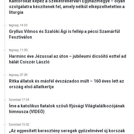
á
Kántorokat képez a Székesfehérvári Egyházmegye – olyan
szolgálatra készítenek fel, amely nélkül elképzelhetetlen a
l
liturgia
a
s
z
tegnap, 14:33
Gryllus Vilmos és Szalóki Ági is fellép a pécsi Szamárfül
t
Fesztiválon
á
s
tegnap, 11:00
Harminc éve Jézussal az úton – jubileumi dicsőítő esttel ad
hálát Csiszér László
tegnap, 07:09
Ritka állatok és másfél évszázados múlt – 160 éves lett az
ország első állatkertje
Szombat 17:34
Íme a katolikus fiatalok szöuli Ifjúsági Világtalálkozójának
himnusza (VIDEÓ)
Szombat 15:02
„Az egyesített keresztény seregek győzelmével új korszak