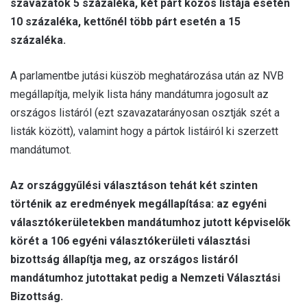
szavazatok 5 százaléka, két párt közös listája esetén
10 százaléka, kettőnél több párt esetén a 15
százaléka.
A parlamentbe jutási küszöb meghatározása után az NVB
megállapítja, melyik lista hány mandátumra jogosult az
országos listáról (ezt szavazatarányosan osztják szét a
listák között), valamint hogy a pártok listáiról ki szerzett
mandátumot.
Az országgyűlési választáson tehát két szinten
történik az eredmények megállapítása: az egyéni
választókerületekben mandátumhoz jutott képviselők
körét a 106 egyéni választókerületi választási
bizottság állapítja meg, az országos listáról
mandátumhoz jutottakat pedig a Nemzeti Választási
Bizottság.