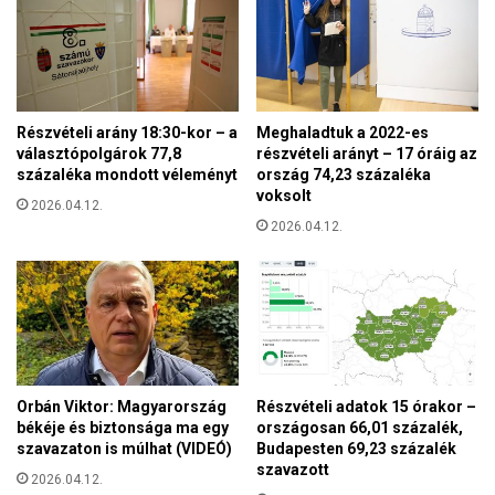
a
s
s
a
z
s
t
á
ó
g
p
Részvételi arány 18:30-kor – a
Meghaladtuk a 2022-es
i
o
választópolgárok 77,8
részvételi arányt – 17 óráig az
e
l
százaléka mondott véleményt
ország 74,23 százaléka
l
g
voksolt
n
2026.04.12.
á
ö
2026.04.12.
r
k
o
b
k
e
7
j
7
e
,
l
8
e
s
Orbán Viktor: Magyarország
Részvételi adatok 15 órakor –
n
z
békéje és biztonsága ma egy
országosan 66,01 százalék,
t
á
szavazaton is múlhat (VIDEÓ)
Budapesten 69,23 százalék
e
szavazott
z
2026.04.12.
t
a