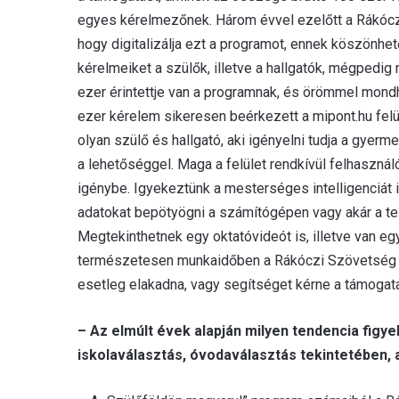
egyes kérelmezőnek. Három évvel ezelőtt a Rákóczi
hogy digitalizálja ezt a programot, ennek köszönhe
kérelmeiket a szülők, illetve a hallgatók, mégpedig
ezer érintettje van a programnak, és örömmel mond
ezer kérelem sikeresen beérkezett a mipont.hu felü
olyan szülő és hallgató, aki igényelni tudja a gyerme
a lehetőséggel. Maga a felület rendkívül felhasznál
igénybe. Igyekeztünk a mesterséges intelligenciát 
adatokat bepötyögni a számítógépen vagy akár a t
Megtekinthetnek egy oktatóvideót is, illetve van egy
természetesen munkaidőben a Rákóczi Szövetség üg
esetleg elakadna, vagy segítséget kérne a támogat
– Az elmúlt évek alapján milyen tendencia figy
iskolaválasztás, óvodaválasztás tekintetében,