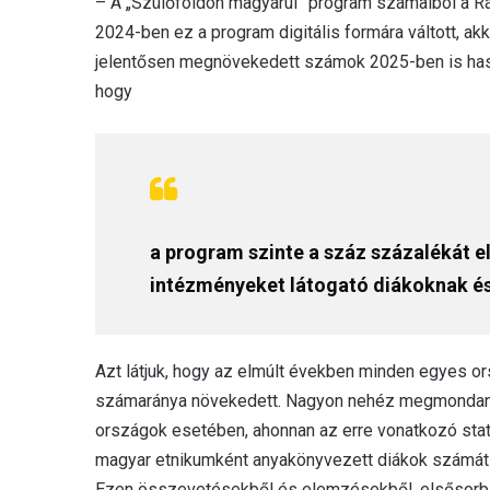
– A „Szülőföldön magyarul” program számaiból a Rá
2024-ben ez a program digitális formára váltott, a
jelentősen megnövekedett számok 2025-ben is hason
hogy
a program szinte a száz százalékát el
intézményeket látogató diákoknak és
Azt látjuk, hogy az elmúlt években minden egyes o
számaránya növekedett. Nagyon nehéz megmondani a
országok esetében, ahonnan az erre vonatkozó stati
magyar etnikumként anyakönyvezett diákok számát 
Ezen összevetésekből és elemzésekből, elsősorban a