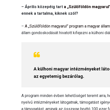
– Április közepéig tart
a „Szülőföldön magyarul
ennek a tartalma, kiknek szól?
–
A „Szülőföldön magyarul” program a magyar állam
állam gondoskodását hivatott kifejezni a külhoni di
A külhoni magyar intézményeket látog
az egyetemig bezárólag.
A program minden évben lehetőséget teremt arra, ho
nyelvű intézményeket látogatnak, támogatást igény
a támogatást, aminek az összege bruttó 100 ezer fo