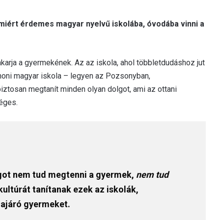
miért érdemes magyar nyelvű iskolába, óvodába vinni a
karja a gyermekének. Az az iskola, ahol többletdudáshoz jut
lhoni magyar iskola – legyen az Pozsonyban,
ztosan megtanít minden olyan dolgot, ami az ottani
éges.
lgot nem tud megtenni a gyermek,
nem tud
 kultúrát tanítanak ezek az iskolák,
dajáró gyermeket.