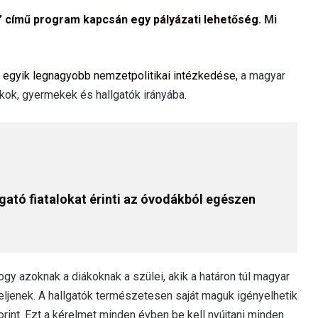
” című program kapcsán egy pályázati lehetőség
. Mi
 egyik legnagyobb nemzetpolitikai intézkedése,
a magyar
ákok, gyermekek és hallgatók irányába.
ató fiatalokat érinti az óvodákból egészen
gy azoknak a diákoknak a szülei, akik a határon túl magyar
eljenek. A hallgatók természetesen saját maguk igényelhetik
rint. Ezt a kérelmet minden évben be kell nyújtani minden