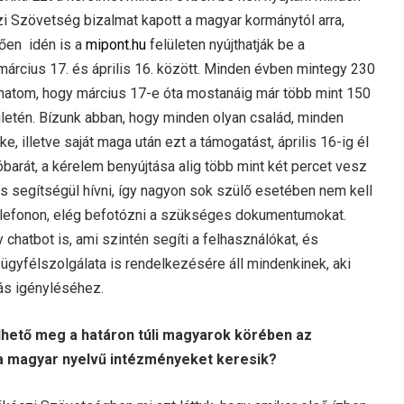
 Szövetség bizalmat kapott a magyar kormánytól arra,
tően idén is a
mipont.hu
felületen nyújthatják be a
 március 17. és április 16. között. Minden évben mintegy 230
hatom, hogy március 17-e óta mostanáig már több mint 150
letén. Bízunk abban, hogy minden olyan család, minden
ke, illetve saját maga után ezt a támogatást, április 16-ig él
óbarát, a kérelem benyújtása alig több mint két percet vesz
is segítségül hívni, így nagyon sok szülő esetében nem kell
elefonon, elég befotózni a szükséges dokumentumokat.
 chatbot is, ami szintén segíti a felhasználókat, és
yfélszolgálata is rendelkezésére áll mindenkinek, aki
ás igényléséhez.
elhető meg a határon túli magyarok körében az
 a magyar nyelvű intézményeket keresik?