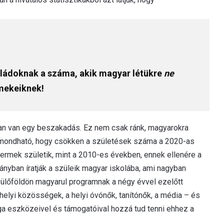
ládoknak a száma, akik magyar létükre
ne
mekeiknek!
ban van egy beszakadás. Ez nem csak ránk, magyarokra
lmondható, hogy csökken a születések száma a 2020-as
rmek születik, mint a 2010-es években, ennek ellenére a
yban íratják a szüleik magyar iskolába, ami nagyban
ülőföldön magyarul programnak a négy évvel ezelőtt
elyi közösségek, a helyi óvónők, tanítónők, a média – és
a eszközeivel és támogatóival hozzá tud tenni ehhez a