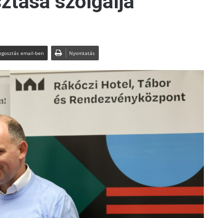
ztása szolgálja
gosztás email-ben
Nyomtatás