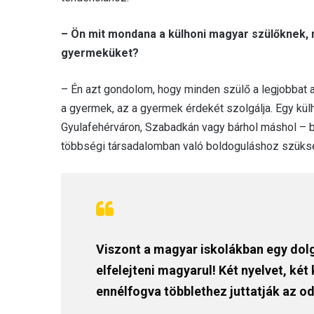
– Ön mit mondana a külhoni magyar szülőknek, 
gyermeküket?
– Én azt gondolom, hogy minden szülő a legjobbat a
a gyermek, az a gyermek érdekét szolgálja. Egy kü
Gyulafehérváron, Szabadkán vagy bárhol máshol – bi
többségi társadalomban való boldoguláshoz szüks
Viszont a magyar iskolákban egy do
elfelejteni magyarul! Két nyelvet, két
ennélfogva többlethez juttatják az o