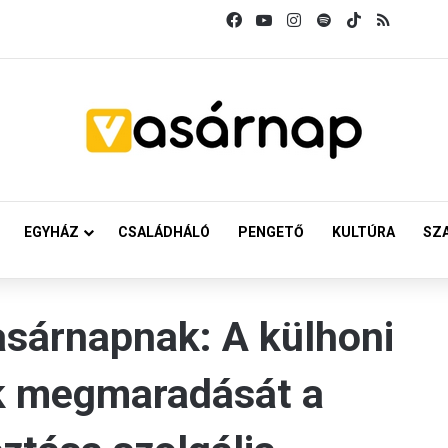
Facebook
YouTube
Instagram
Spotify
TikTok
RSS
EGYHÁZ
CSALÁDHÁLÓ
PENGETŐ
KULTÚRA
SZ
sárnapnak: A külhoni
k megmaradását a