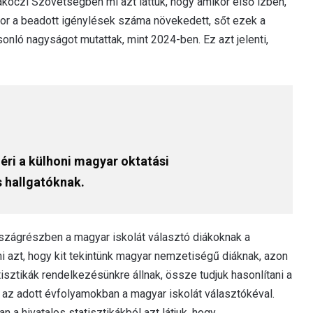
kóczi Szövetségben mi azt láttuk, hogy amikor első ízben,
kkor a beadott igénylések száma növekedett, sőt ezek a
ló nagyságot mutattak, mint 2024-ben. Ez azt jelenti,
éri a külhoni magyar oktatási
 hallgatóknak.
rszágrészben a magyar iskolát választó diákoknak a
zt, hogy kit tekintünk magyar nemzetiségű diáknak, azon
sztikák rendelkezésünkre állnak, össze tudjuk hasonlítani a
az adott évfolyamokban a magyar iskolát választókéval.
 hivatalos statisztikákból azt látjuk, hogy