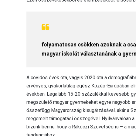
folyamatosan csökken azoknak a csa
magyar iskolát választanának a gyer
A covidos évek óta, vagyis 2020 óta a demográfiá
érvényes, gyakorlatilag egész Közép-Európában e
években. Legalább 15-20 százalékkal kevesebb gye
megszülető magyar gyermekeket egyre nagyobb arán
összefügg Magyarország kisugárzásával, akár a Sz
megemelt támogatási összegével. Nyilvánvalóan a h
bízunk benne, hogy a Rákóczi Szövetség is – a mag
tendenciához.