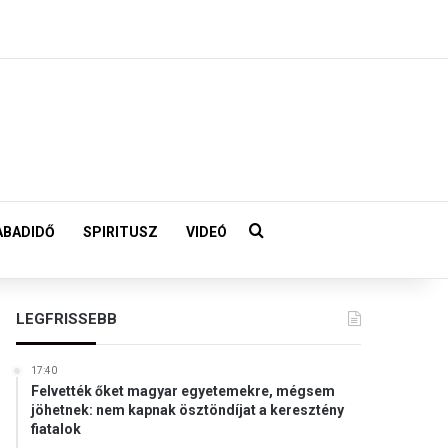
Keresés:
ABADIDŐ
SPIRITUSZ
VIDEÓ
LEGFRISSEBB
17:40
Felvették őket magyar egyetemekre, mégsem
jöhetnek: nem kapnak ösztöndíjat a keresztény
fiatalok