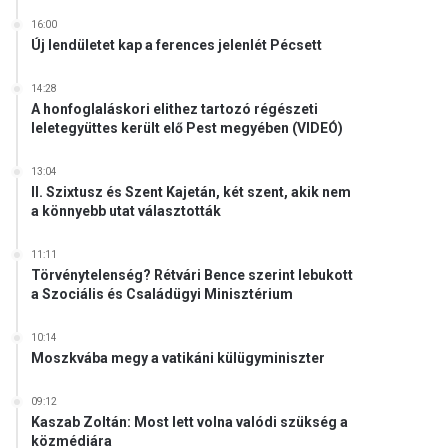
16:00
Új lendületet kap a ferences jelenlét Pécsett
14:28
A honfoglaláskori elithez tartozó régészeti
leletegyüttes került elő Pest megyében (VIDEÓ)
13:04
II. Szixtusz és Szent Kajetán, két szent, akik nem
a könnyebb utat választották
11:11
Törvénytelenség? Rétvári Bence szerint lebukott
a Szociális és Családügyi Minisztérium
10:14
Moszkvába megy a vatikáni külügyminiszter
09:12
Kaszab Zoltán: Most lett volna valódi szükség a
közmédiára