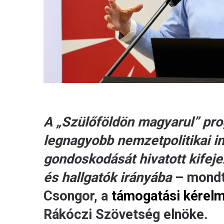
A „Szülőföldön magyarul” pro
legnagyobb nemzetpolitikai i
gondoskodását hivatott kifeje
és hallgatók irányába
– mondt
Csongor, a
támogatási kérelm
Rákóczi Szövetség elnöke.