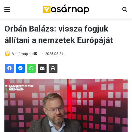
Menü
K
Orbán Balázs: vissza fogjuk
állítani a nemzetek Európáját
Vasárnap.hu
S
2026.03.21.
e
n
d
a
n
e
m
a
i
l