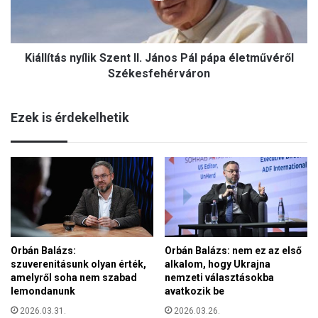
r
t
r
á
o
s
r
Kiállítás nyílik Szent II. János Pál pápa életművéről
n
u
y
Székesfehérváron
t
í
á
l
n
Ezek is érdekelhetik
i
:
k
M
S
a
z
g
e
y
n
a
t
r
I
o
I
r
Orbán Balázs:
Orbán Balázs: nem ez az első
.
s
szuverenitásunk olyan érték,
alkalom, hogy Ukrajna
J
z
amelyről soha nem szabad
nemzeti választásokba
á
á
lemondanunk
avatkozik be
n
g
o
2026.03.31.
2026.03.26.