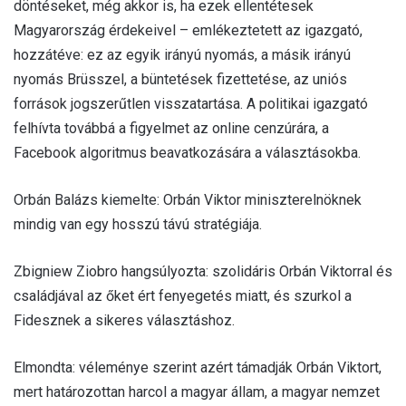
döntéseket, még akkor is, ha ezek ellentétesek
Magyarország érdekeivel – emlékeztetett az igazgató,
hozzátéve: ez az egyik irányú nyomás, a másik irányú
nyomás Brüsszel, a büntetések fizettetése, az uniós
források jogszerűtlen visszatartása. A politikai igazgató
felhívta továbbá a figyelmet az online cenzúrára, a
Facebook algoritmus beavatkozására a választásokba.
Orbán Balázs kiemelte: Orbán Viktor miniszterelnöknek
mindig van egy hosszú távú stratégiája.
Zbigniew Ziobro hangsúlyozta: szolidáris Orbán Viktorral és
családjával az őket ért fenyegetés miatt, és szurkol a
Fidesznek a sikeres választáshoz.
Elmondta: véleménye szerint azért támadják Orbán Viktort,
mert határozottan harcol a magyar állam, a magyar nemzet