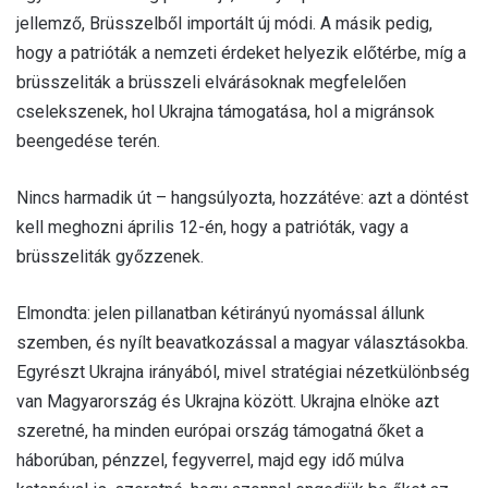
jellemző, Brüsszelből importált új módi. A másik pedig,
hogy a patrióták a nemzeti érdeket helyezik előtérbe, míg a
brüsszeliták a brüsszeli elvárásoknak megfelelően
cselekszenek, hol Ukrajna támogatása, hol a migránsok
beengedése terén.
Nincs harmadik út – hangsúlyozta, hozzátéve: azt a döntést
kell meghozni április 12-én, hogy a patrióták, vagy a
brüsszeliták győzzenek.
Elmondta: jelen pillanatban kétirányú nyomással állunk
szemben, és nyílt beavatkozással a magyar választásokba.
Egyrészt Ukrajna irányából, mivel stratégiai nézetkülönbség
van Magyarország és Ukrajna között. Ukrajna elnöke azt
szeretné, ha minden európai ország támogatná őket a
háborúban, pénzzel, fegyverrel, majd egy idő múlva