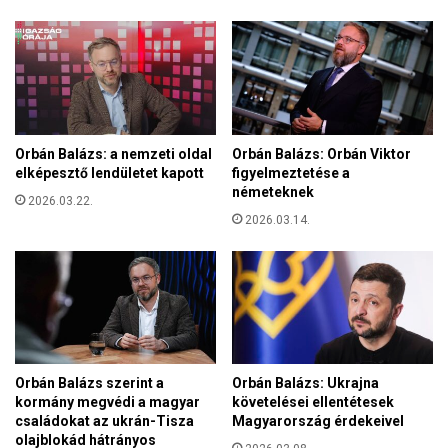
b
s
i
P
z
á
t
l
o
p
n
á
s
p
á
Orbán Balázs: a nemzeti oldal
Orbán Balázs: Orbán Viktor
a
g
elképesztő lendületet kapott
figyelmeztetése a
é
á
németeknek
l
2026.03.22.
t
2026.03.14.
e
m
t
e
m
g
ű
f
v
o
é
g
r
j
ő
u
Orbán Balázs szerint a
Orbán Balázs: Ukrajna
l
k
kormány megvédi a magyar
követelései ellentétesek
S
v
családokat az ukrán-Tisza
Magyarország érdekeivel
z
olajblokád hátrányos
é