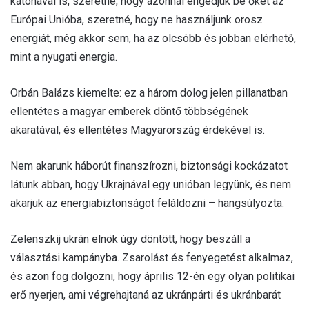
katonával is, szeretné, hogy azonnal engedjük be őket az
Európai Unióba, szeretné, hogy ne használjunk orosz
energiát, még akkor sem, ha az olcsóbb és jobban elérhető,
mint a nyugati energia.
Orbán Balázs kiemelte: ez a három dolog jelen pillanatban
ellentétes a magyar emberek döntő többségének
akaratával, és ellentétes Magyarország érdekével is.
Nem akarunk háborút finanszírozni, biztonsági kockázatot
látunk abban, hogy Ukrajnával egy unióban legyünk, és nem
akarjuk az energiabiztonságot feláldozni – hangsúlyozta.
Zelenszkij ukrán elnök úgy döntött, hogy beszáll a
választási kampányba. Zsarolást és fenyegetést alkalmaz,
és azon fog dolgozni, hogy április 12-én egy olyan politikai
erő nyerjen, ami végrehajtaná az ukránpárti és ukránbarát