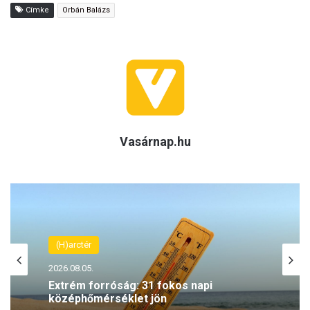
Címke
Orbán Balázs
Vasárnap.hu
(H)arctér
2026.08.05.
Extrém forróság: 31 fokos napi
középhőmérséklet jön