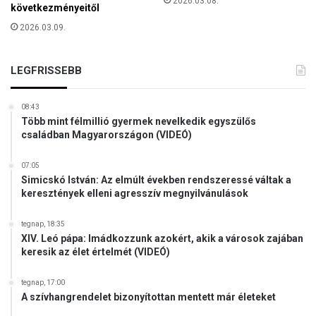
2026.03.08.
é
következményeitől
d
k
e
2026.03.09.
e
n
s
i
f
-
LEGFRISSEBB
e
V
h
i
é
08:43
d
r
Több mint félmillió gyermek nevelkedik egyszülős
e
családban Magyarországon (VIDEÓ)
v
ó
á
r
07:05
Simicskó István: Az elmúlt években rendszeressé váltak a
o
keresztények elleni agresszív megnyilvánulások
n
tegnap, 18:35
XIV. Leó pápa: Imádkozzunk azokért, akik a városok zajában
keresik az élet értelmét (VIDEÓ)
tegnap, 17:00
A szívhangrendelet bizonyítottan mentett már életeket