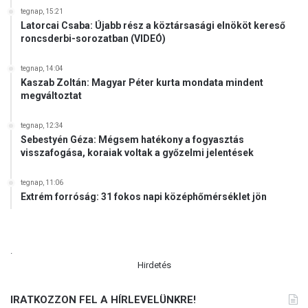
tegnap, 15:21
Latorcai Csaba: Újabb rész a köztársasági elnököt kereső
roncsderbi-sorozatban (VIDEÓ)
tegnap, 14:04
Kaszab Zoltán: Magyar Péter kurta mondata mindent
megváltoztat
tegnap, 12:34
Sebestyén Géza: Mégsem hatékony a fogyasztás
visszafogása, koraiak voltak a győzelmi jelentések
tegnap, 11:06
Extrém forróság: 31 fokos napi középhőmérséklet jön
.
Hirdetés
IRATKOZZON FEL A HÍRLEVELÜNKRE!