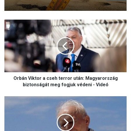
O
r
b
á
n
V
i
k
t
Orbán Viktor a cseh terror után: Magyarország
o
r
biztonságát meg fogjuk védeni - Videó
a
c
K
s
i
e
á
h
l
t
l
e
í