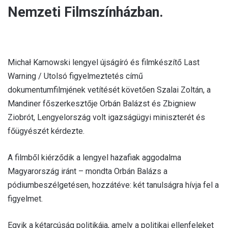
Nemzeti Filmszínházban.
Michał Karnowski lengyel újságíró és filmkészítő Last
Warning / Utolsó figyelmeztetés című
dokumentumfilmjének vetítését követően Szalai Zoltán, a
Mandiner főszerkesztője Orbán Balázst és Zbigniew
Ziobrót, Lengyelország volt igazságügyi miniszterét és
főügyészét kérdezte.
A filmből kiérződik a lengyel hazafiak aggodalma
Magyarország iránt – mondta Orbán Balázs a
pódiumbeszélgetésen, hozzátéve: két tanulságra hívja fel a
figyelmet.
Egyik a kétarcúság politikája, amely a politikai ellenfeleket