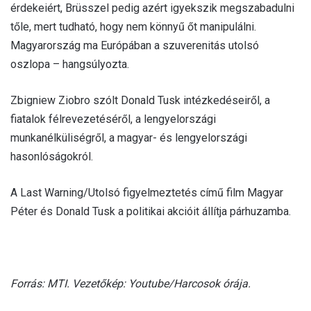
érdekeiért, Brüsszel pedig azért igyekszik megszabadulni
tőle, mert tudható, hogy nem könnyű őt manipulálni.
Magyarország ma Európában a szuverenitás utolsó
oszlopa – hangsúlyozta.
Zbigniew Ziobro szólt Donald Tusk intézkedéseiről, a
fiatalok félrevezetéséről, a lengyelországi
munkanélküliségről, a magyar- és lengyelországi
hasonlóságokról.
A Last Warning/Utolsó figyelmeztetés című film Magyar
Péter és Donald Tusk a politikai akcióit állítja párhuzamba.
Forrás: MTI. Vezetőkép: Youtube/Harcosok órája.