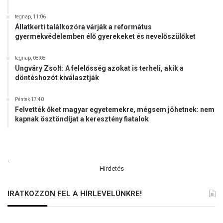
z
e
tegnap, 11:06
l
Állatkerti találkozóra várják a református
n
gyermekvédelemben élő gyerekeket és nevelőszülőket
i
tegnap, 08:08
Ungváry Zsolt: A felelősség azokat is terheli, akik a
döntéshozót kiválasztják
Péntek 17:40
Felvették őket magyar egyetemekre, mégsem jöhetnek: nem
kapnak ösztöndíjat a keresztény fiatalok
.
Hirdetés
IRATKOZZON FEL A HÍRLEVELÜNKRE!