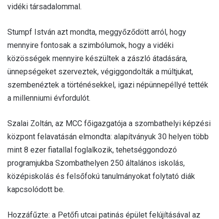
vidéki társadalommal.
Stumpf István azt mondta, meggyőződött arról, hogy
mennyire fontosak a szimbólumok, hogy a vidéki
közösségek mennyire készültek a zászló átadására,
ünnepségeket szerveztek, végiggondolták a múltjukat,
szembenéztek a történésekkel, igazi népünnepéllyé tették
a millenniumi évfordulót.
Szalai Zoltán, az MCC főigazgatója a szombathelyi képzési
központ felavatásán elmondta: alapítványuk 30 helyen több
mint 8 ezer fiatallal foglalkozik, tehetséggondozó
programjukba Szombathelyen 250 általános iskolás,
középiskolás és felsőfokú tanulmányokat folytató diák
kapcsolódott be.
Hozzáfűzte: a Petőfi utcai patinás épület felújításával az