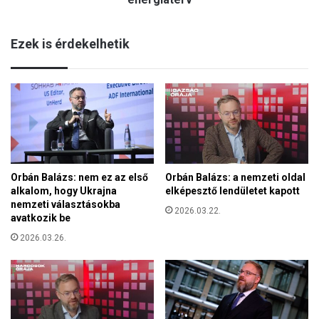
ó
n
l
:
a
Ezek is érdekelhetik
Ö
g
n
a
g
m
y
a
i
g
l
y
k
a
o
r
s
é
Orbán Balázs: nem ez az első
Orbán Balázs: a nemzeti oldal
s
r
alkalom, hogy Ukrajna
elképesztő lendületet kapott
á
d
nemzeti választásokba
g
2026.03.22.
e
avatkozik be
g
k
a
2026.03.26.
e
l
k
é
é
r
s
f
a
e