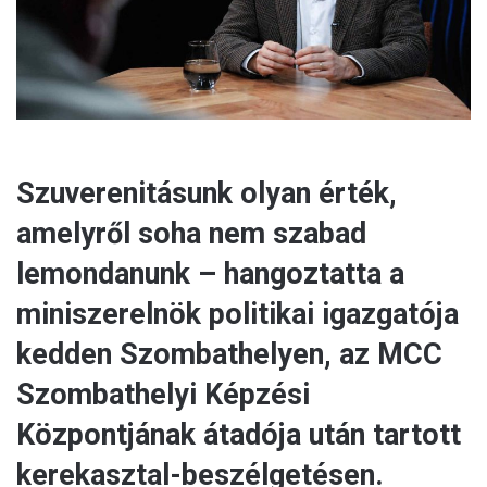
l
Szuverenitásunk olyan érték,
amelyről soha nem szabad
lemondanunk – hangoztatta a
miniszerelnök politikai igazgatója
kedden Szombathelyen, az MCC
Szombathelyi Képzési
Központjának átadója után tartott
kerekasztal-beszélgetésen.