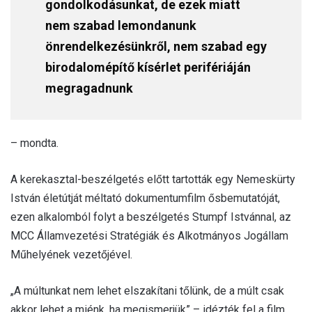
gondolkodásunkat, de ezek miatt
nem szabad lemondanunk
önrendelkezésünkről, nem szabad egy
birodalomépítő kísérlet perifériáján
megragadnunk
– mondta.
A kerekasztal-beszélgetés előtt tartották egy Nemeskürty
István életútját méltató dokumentumfilm ősbemutatóját,
ezen alkalomból folyt a beszélgetés Stumpf Istvánnal, az
MCC Államvezetési Stratégiák és Alkotmányos Jogállam
Műhelyének vezetőjével.
„A múltunkat nem lehet elszakítani tőlünk, de a múlt csak
akkor lehet a miénk, ha megismerjük” – idézték fel a film