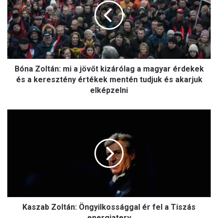
a
Z
o
l
t
á
Bóna Zoltán: mi a jövőt kizárólag a magyar érdekek
n
:
és a keresztény értékek mentén tudjuk és akarjuk
m
elképzelni
i
a
K
j
a
ö
s
v
z
ő
a
t
b
k
Z
i
o
z
l
á
Kaszab Zoltán: Öngyilkossággal ér fel a Tiszás
t
r
á
energiaterv