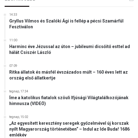
n
t
14:33
u
Gryllus Vilmos és Szalóki Ági is fellép a pécsi Szamárfül
d
Fesztiválon
j
u
11:00
k
Harminc éve Jézussal az úton – jubileumi dicsőítő esttel ad
é
hálát Csiszér László
s
a
07:09
k
Ritka állatok és másfél évszázados múlt – 160 éves lett az
a
ország első állatkertje
r
j
tegnap, 17:34
u
Íme a katolikus fiatalok szöuli Ifjúsági Világtalálkozójának
k
himnusza (VIDEÓ)
e
l
tegnap, 15:02
k
„Az egyesített keresztény seregek győzelmével új korszak
é
nyílt Magyarország történetében“ – Indul az Ide Buda! 1686
p
emlékév