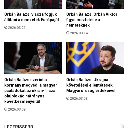
k
l
e
a
r
Orbán Balázs: vissza fogjuk
Orbán Balázs: Orbán Viktor
T
e
állítani a nemzetek Európáját
figyelmeztetése a
i
s
németeknek
s
2026.03.21.
z
2026.03.14.
z
t
á
é
s
n
e
y
n
é
e
r
r
t
g
é
Orbán Balázs szerint a
Orbán Balázs: Ukrajna
i
k
kormány megvédi a magyar
követelései ellentétesek
a
e
családokat az ukrán-Tisza
Magyarország érdekeivel
t
olajblokád hátrányos
k
2026.03.08.
e
következményeitől
m
r
e
2026.03.09.
v
n
t
é
LEGFRISSEBB