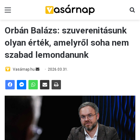
Menü
K
Orbán Balázs: szuverenitásunk
olyan érték, amelyről soha nem
szabad lemondanunk
Vasárnap.hu
S
2026.03.31.
e
n
d
a
n
e
m
a
i