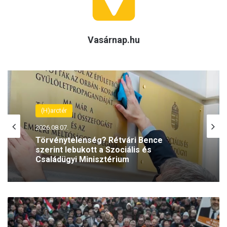
Vasárnap.hu
(H)arctér
2026.08.07.
Törvénytelenség? Rétvári Bence
szerint lebukott a Szociális és
Családügyi Minisztérium
B
ó
n