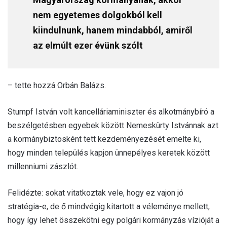
nem egyetemes dolgokból kell
kiindulnunk, hanem mindabból, amiről
az elmúlt ezer évünk szólt
– tette hozzá Orbán Balázs.
Stumpf István volt kancelláriaminiszter és alkotmánybíró a
beszélgetésben egyebek között Nemeskürty Istvánnak azt
a kormánybiztosként tett kezdeményezését emelte ki,
hogy minden település kapjon ünnepélyes keretek között
millenniumi zászlót.
Felidézte: sokat vitatkoztak vele, hogy ez vajon jó
stratégia-e, de ő mindvégig kitartott a véleménye mellett,
hogy így lehet összekötni egy polgári kormányzás vízióját a