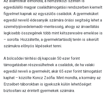
Az államtitkár elmondta, a nemzetközi szinten is
egyedülálló magyar családtámogatási rendszerben kiemelt
figyelmet kapnak az egyszülős családok. A gyermeküket
egyedül nevelő édesanyák számára óriási segítség lehet a
személyijövedelemadó-mentesség, ahogy az árvaellátás
legkisebb összegének több mint kétszeresére emelése is
– sorolta. Hozzátette, a gyermektartásdíj terén is sikerült
számukra előnyös lépéseket tenni.
A bölcsődei térítési díj kapcsán 50 ezer forint
támogatásban részesülhetnek a családok, de ha valaki
egyedül neveli a gyermekét, akár 65 ezer forint támogatást
kaphat – közölte Koncz Zsófia. Mint mondta, a kormány az
Erzsébet-táborokban is igyekszik külön lehetőséget
biztosítani az érintett gyermekek számára.