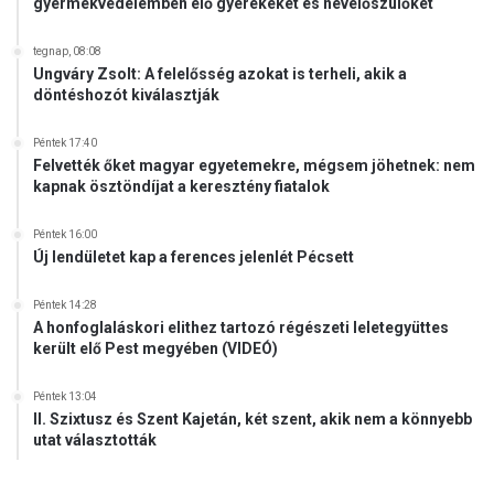
gyermekvédelemben élő gyerekeket és nevelőszülőket
i
s
tegnap, 08:08
Ungváry Zsolt: A felelősség azokat is terheli, akik a
döntéshozót kiválasztják
Péntek 17:40
Felvették őket magyar egyetemekre, mégsem jöhetnek: nem
kapnak ösztöndíjat a keresztény fiatalok
Péntek 16:00
Új lendületet kap a ferences jelenlét Pécsett
Péntek 14:28
A honfoglaláskori elithez tartozó régészeti leletegyüttes
került elő Pest megyében (VIDEÓ)
Péntek 13:04
II. Szixtusz és Szent Kajetán, két szent, akik nem a könnyebb
utat választották