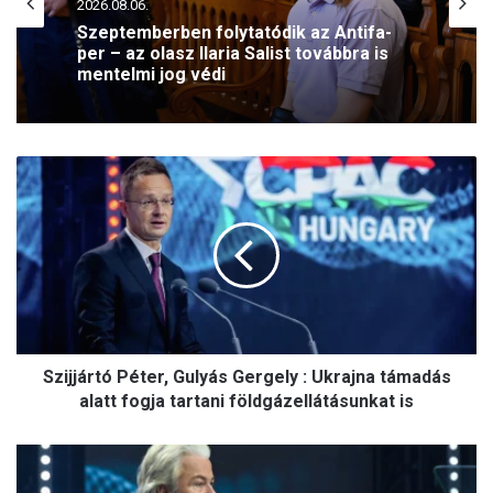
2026.08.07.
Új lendületet kap a ferences jelenlét
Pécsett
S
z
i
j
j
á
r
t
ó
Szijjártó Péter, Gulyás Gergely : Ukrajna támadás
P
é
alatt fogja tartani földgázellátásunkat is
t
e
G
r
e
,