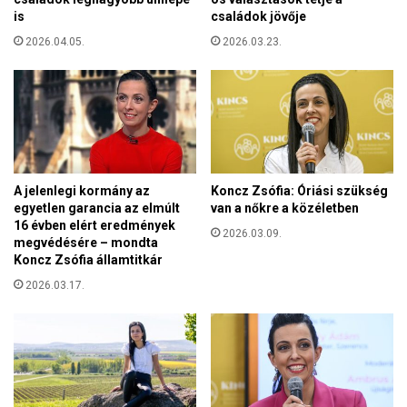
r
t
is
családok jövője
k
á
o
2026.04.05.
2026.03.23.
m
r
a
u
d
n
á
k
s
e
a
g
l
y
a
A jelenlegi kormány az
Koncz Zsófia: Óriási szükség
i
t
egyetlen garancia az elmúlt
van a nőkre a közéletben
k
t
16 évben elért eredmények
l
2026.03.09.
f
megvédésére – mondta
e
Koncz Zsófia államtitkár
o
g
g
2026.03.17.
n
j
a
a
g
t
y
a
o
r
b
t
b