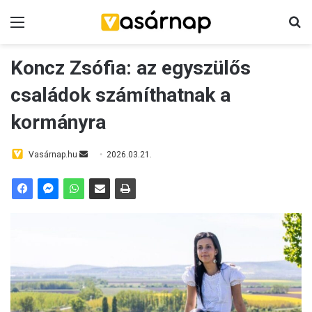
Menü
K
Koncz Zsófia: az egyszülős
családok számíthatnak a
kormányra
Vasárnap.hu
S
2026.03.21.
e
n
d
a
n
e
m
a
i