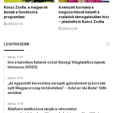
a
p
n
Koncz Zsófia: a magyarok
A nemzeti kormány a
o
i
bíznak a Gondosóra
megszorítások helyett a
l
programban
családok támogatásában hisz
f
i
– jelentette ki Koncz Zsófia
ö
2026.02.15.
t
l
2026.02.09.
i
d
k
g
u
á
LEGFRISSEBB
s
z
a
e
tegnap, 17:34
l
Íme a katolikus fiatalok szöuli Ifjúsági Világtalálkozójának
l
himnusza (VIDEÓ)
á
t
tegnap, 15:02
á
„Az egyesített keresztény seregek győzelmével új korszak
s
nyílt Magyarország történetében“ – Indul az Ide Buda! 1686
u
emlékév
n
k
tegnap, 11:06
a
Állatkerti találkozóra várják a református
t