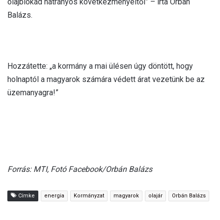
olajblokád hátrányos következményeitől” – írta Orbán
Balázs.
Hozzátette: „a kormány a mai ülésen úgy döntött, hogy
holnaptól a magyarok számára védett árat vezetünk be az
üzemanyagra!”
Forrás: MTI, Fotó Facebook/Orbán Balázs
Címke
energia
Kormányzat
magyarok
olajár
Orbán Balázs