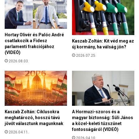
,
l
m
o
a
k
E
á
u
d
Hortay Olivér és Palóc André
r
j
csatlakozik a Fidesz
Kaszab Zoltán: Kit véd meg az
ó
a
parlamenti frakciójához
új kormány, ha válság jön?
p
e
(VIDEÓ)
a
2026.07.25.
l
2026.08.03.
h
ő
a
r
r
e
m
e
a
l
d
t
i
e
k
r
Kaszab Zoltán: Ciklusokra
A Hormuzi-szoros és a
l
v
meghatározó, hosszú távú
magyar biztonság: Süli János
e
jövőt választunk magunknak
a közel-keleti tűzszünet
e
g
fontosságáról (VIDEÓ)
z
2026.04.11.
j
e
2026.04.10.