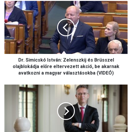
D
r
.
S
i
m
i
c
s
Dr. Simicskó István: Zelenszkij és Brüsszel
k
ó
olajblokádja előre eltervezett akció, be akarnak
I
avatkozni a magyar választásokba (VIDEÓ)
s
t
H
v
a
á
n
n
k
:
ó
Z
B
e
a
l
l