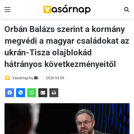
Menü
K
Orbán Balázs szerint a kormány
megvédi a magyar családokat az
ukrán-Tisza olajblokád
hátrányos következményeitől
Vasárnap.hu
S
2026.03.09.
e
n
d
a
n
e
m