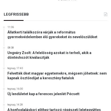
o
t
b
t
b
a
LEGFRISSEBB
j
k
a
c
11:06
i
Állatkerti találkozóra várják a református
ó
gyermekvédelemben élő gyerekeket és nevelőszülőket
,
b
08:08
e
Ungváry Zsolt: A felelősség azokat is terheli, akik a
a
döntéshozót kiválasztják
k
a
tegnap, 17:40
r
Felvették őket magyar egyetemekre, mégsem jöhetnek: nem
n
kapnak ösztöndíjat a keresztény fiatalok
a
k
tegnap, 16:00
a
Új lendületet kap a ferences jelenlét Pécsett
v
a
tegnap, 14:28
t
A honfoglaláskori elithez tartozó régészeti leletegyüttes