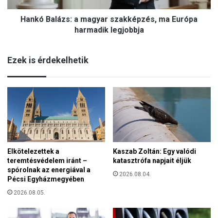
e
á
n
Hankó Balázs: a magyar szakképzés, ma Európa
z
s
s
harmadik legjobbja
z
:
k
a
i
Ezek is érdekelhetik
m
j
a
é
g
s
y
B
a
r
r
ü
s
s
z
s
a
z
Elkötelezettek a
Kaszab Zoltán: Egy valódi
k
e
teremtésvédelem iránt –
katasztrófa napjait éljük
k
l
spórolnak az energiával a
é
2026.08.04.
o
Pécsi Egyházmegyében
p
l
z
2026.08.05.
a
é
j
s
b