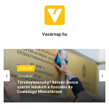
Vasárnap.hu
(H)arctér
2026.08.06.
Rétvári Bence: Magyar Péter lett a paksi
energiakrízis legnagyobb
rémhírterjesztője (VIDEÓ)