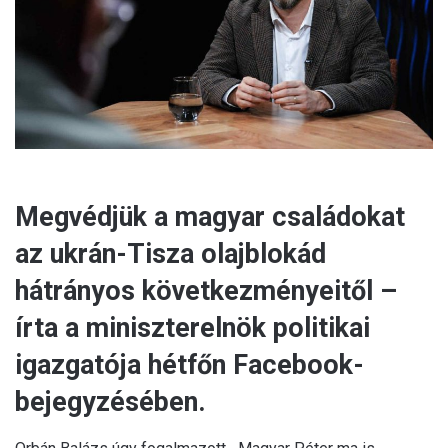
a
i
l
Megvédjük a magyar családokat
az ukrán-Tisza olajblokád
hátrányos következményeitől –
írta a miniszterelnök politikai
igazgatója hétfőn Facebook-
bejegyzésében.