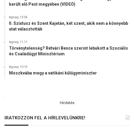
k
került elő Pest megyében (VIDEÓ)
o
z
tegnap, 13:04
n
II. Szixtusz és Szent Kajetán, két szent, akik nem a könnyebb
i
utat választották
a
m
tegnap, 11:11
a
Törvénytelenség? Rétvári Bence szerint lebukott a Szociális
g
és Családügyi Minisztérium
y
a
tegnap, 10:14
r
Moszkvába megy a vatikáni külügyminiszter
v
á
l
a
.
s
Hirdetés
z
t
IRATKOZZON FEL A HÍRLEVELÜNKRE!
á
s
o