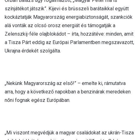
Orbán Balázs úgy fogalmazott, „Magyar Péter ma is
színjátékot játszik”. Kijevi és brüsszeli barátaikkal együtt
kockáztatják Magyarország energiabiztonságát, szankciók
alá vonták az olcsó orosz energiát és támogatják a
Zelenszkij-féle olajblokádot – írta, hozzátéve: minden, amit
a Tisza Párt eddig az Európai Parlamentben megszavazott,
Ukrajna érdekét szolgálta.
„Nekünk Magyarország az első!” – emelte ki, rámutatva
arra, hogy a következő napokban a benzinárak meredeken
nőni fognak egész Európában.
„Mi viszont megvédjük a magyar családokat az ukrán-Tisza