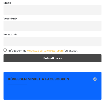
Email
k
b
a
Vezetéknév
(
V
I
D
Keresztnév
E
Ó
)
Elfogadom az
Adatkezelési tájékoztatóban
foglaltakat.
KÖVESSEN MINKET A FACEBOOKON