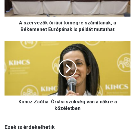
e
z
ő
A szervezők óriási tömegre számítanak, a
k
ó
Békemenet Európának is példát mutathat
r
i
K
á
o
s
n
i
c
t
z
ö
Z
m
s
e
ó
g
f
r
Koncz Zsófia: Óriási szükség van a nőkre a
i
e
a
közéletben
s
:
z
Ó
á
Ezek is érdekelhetik
r
m
i