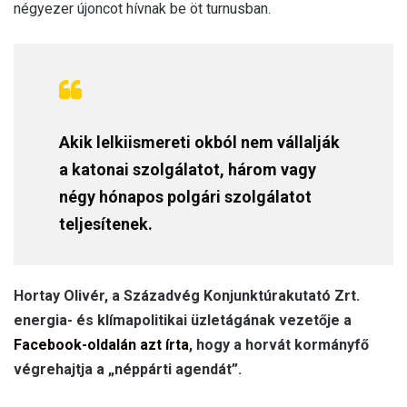
négyezer újoncot hívnak be öt turnusban.
Akik lelkiismereti okból nem vállalják
a katonai szolgálatot, három vagy
négy hónapos polgári szolgálatot
teljesítenek.
Hortay Olivér, a Századvég Konjunktúrakutató Zrt.
energia- és klímapolitikai üzletágának vezetője a
Facebook-oldalán azt írta
, hogy a horvát kormányfő
végrehajtja a „néppárti agendát”.