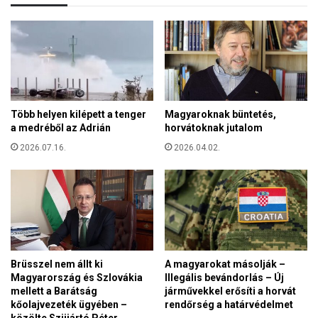
í
á
t
s
a
i
n
s
a
z
k
ü
,
k
a
Több helyen kilépett a tenger
Magyaroknak büntetés,
s
B
a medréből az Adrián
horvátoknak jutalom
é
é
g
2026.07.16.
2026.04.02.
k
v
e
a
m
n
e
a
n
n
e
ő
t
k
E
Brüsszel nem állt ki
A magyarokat másolják –
r
u
Magyarország és Szlovákia
Illegális bevándorlás – Új
e
r
mellett a Barátság
járművekkel erősíti a horvát
a
ó
kőolajvezeték ügyében –
rendőrség a határvédelmet
k
p
közölte Szijjártó Péter