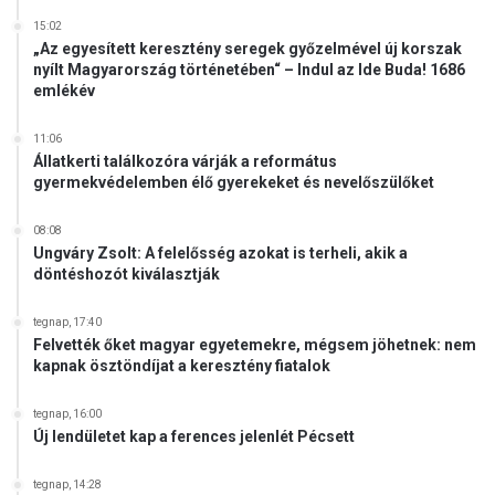
15:02
„Az egyesített keresztény seregek győzelmével új korszak
nyílt Magyarország történetében“ – Indul az Ide Buda! 1686
emlékév
11:06
Állatkerti találkozóra várják a református
gyermekvédelemben élő gyerekeket és nevelőszülőket
08:08
Ungváry Zsolt: A felelősség azokat is terheli, akik a
döntéshozót kiválasztják
tegnap, 17:40
Felvették őket magyar egyetemekre, mégsem jöhetnek: nem
kapnak ösztöndíjat a keresztény fiatalok
tegnap, 16:00
Új lendületet kap a ferences jelenlét Pécsett
tegnap, 14:28