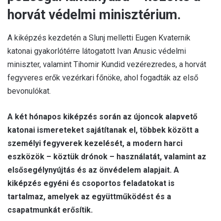
horvát védelmi minisztérium.
A kiképzés kezdetén a Slunj melletti Eugen Kvaternik
katonai gyakorlótérre látogatott Ivan Anusic védelmi
miniszter, valamint Tihomir Kundid vezérezredes, a horvát
fegyveres erők vezérkari főnöke, ahol fogadták az első
bevonulókat.
A két hónapos kiképzés során az újoncok alapvető
katonai ismereteket sajátítanak el, többek között a
személyi fegyverek kezelését, a modern harci
eszközök – köztük drónok – használatát, valamint az
elsősegélynyújtás és az önvédelem alapjait. A
kiképzés egyéni és csoportos feladatokat is
tartalmaz, amelyek az együttműködést és a
csapatmunkát erősítik.