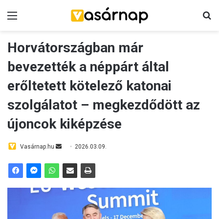
Menü
K
Horvátországban már
bevezették a néppárt által
erőltetett kötelező katonai
szolgálatot – megkezdődött az
újoncok kiképzése
Vasárnap.hu
S
2026.03.09.
e
n
d
a
n
e