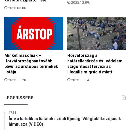
ö
2025.12.09.
á
2026.03.06.
z
n
é
a
l
k
e
i
t
s
b
p
e
é
n
l
Minket másolnak –
Horvátország a
d
Horvátországban tovább
határellenőrzés és -védelem
á
bővül az árstopos termékek
szigorítását tervezi az
listája
illegális migráció miatt
t
m
2025.11.20.
2025.11.14.
u
t
a
LEGFRISSEBB
t
h
17:34
a
Íme a katolikus fiatalok szöuli Ifjúsági Világtalálkozójának
t
himnusza (VIDEÓ)