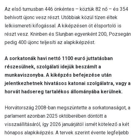
Az első turnusban 446 önkéntes – köztük 82 nő – és 354
behívott újonc vesz részt. Utóbbiak közül tízen éltek
lelkiismereti kifogással. A kiképzésen öt élsportoló is
részt vesz. Kninben és Slunjban egyenként 200, Pozsegán
pedig 400 újonc teljesíti az alapkiképzést.
A sorkatonák havi nettó 1100 euró juttatásban
részesülnek, szolgálati idejük beszámít a
munkaviszonyba. A kiképzés befejezése után
jelentkezhetnek hivatásos katonai szolgálatra, vagy a
horvát hadsereg tartalékos állományába kerülnek.
Horvátország 2008-ban megszüntette a sorkatonaságot, a
parlament azonban 2025 októberében döntött a
visszaállításáról, így 2026 januárjától ismét kötelező a két
hónapos alapkiképzés. A tervek szerint évente legfeljebb