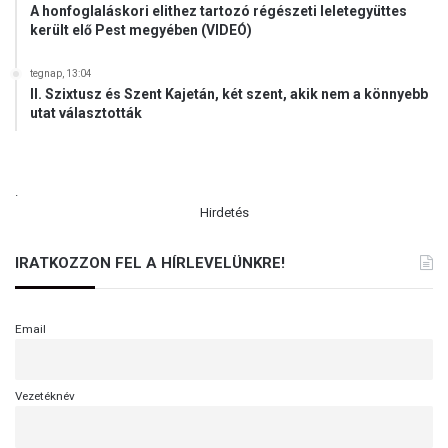
A honfoglaláskori elithez tartozó régészeti leletegyüttes
került elő Pest megyében (VIDEÓ)
tegnap, 13:04
II. Szixtusz és Szent Kajetán, két szent, akik nem a könnyebb
utat választották
.
Hirdetés
IRATKOZZON FEL A HÍRLEVELÜNKRE!
Email
Vezetéknév