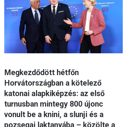
m
a
i
l
Megkezdődött hétfőn
Horvátországban a kötelező
katonai alapkiképzés: az első
turnusban mintegy 800 újonc
vonult be a knini, a slunji és a
pozsegai laktanyába – közölte a