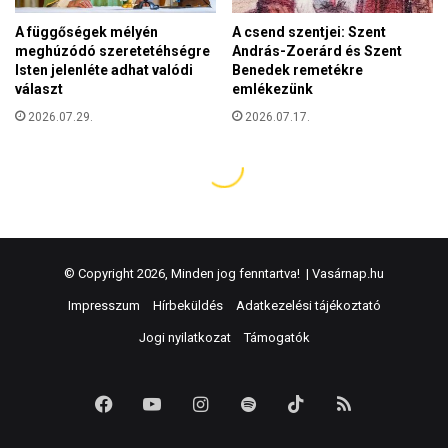
© Copyright 2026, Minden jog fenntartva! |
Vasárnap.hu
Impresszum
Hírbeküldés
Adatkezelési tájékoztató
Jogi nyilatkozat
Támogatók
Facebook
YouTube
Instagram
Spotify
TikTok
RSS