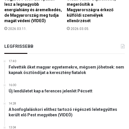
n
e
lesz a legnagyobb
megerősítik a
t
ó
energiahiány és áremelkedés,
Magyarországra érkező
e
de Magyarország meg tudja
külföldi személyek
v
n
magát védeni (VIDEÓ)
ellenőrzését
a
i
l
2026.03.11.
2026.03.05.
p
!
u
)
s
LEGFRISSEBB
z
t
á
17:40
n
Felvették őket magyar egyetemekre, mégsem jöhetnek: nem
kapnak ösztöndíjat a keresztény fiatalok
a
z
é
16:00
Új lendületet kap a ferences jelenlét Pécsett
g
b
ő
14:28
l
A honfoglaláskori elithez tartozó régészeti leletegyüttes
került elő Pest megyében (VIDEÓ)
n
e
m
13:04