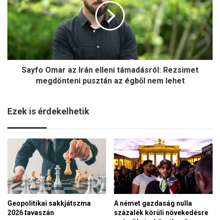
t
f
ő
o
l
O
c
m
s
a
a
r
k
Sayfo Omar az Irán elleni támadásról: Rezsimet
a
s
z
megdönteni pusztán az égből nem lehet
z
I
í
r
n
Ezek is érdekelhetik
á
j
n
á
e
t
l
é
l
k
e
r
n
a
i
f
t
u
Geopolitikai sakkjátszma
A német gazdaság nulla
á
t
2026 tavaszán
százalék körüli növekedésre
m
j