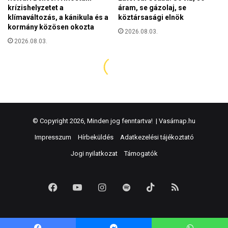
© Copyright 2026, Minden jog fenntartva! |
Vasárnap.hu
Impresszum
Hírbeküldés
Adatkezelési tájékoztató
Jogi nyilatkozat
Támogatók
Facebook
YouTube
Instagram
Spotify
TikTok
RSS