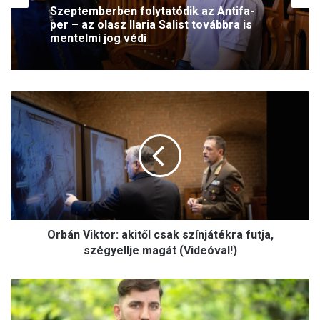
Szeptemberben folytatódik az Antifa-
per – az olasz Ilaria Salist továbbra is
mentelmi jog védi
O
r
b
á
n
V
i
k
t
Orbán Viktor: akitől csak színjátékra futja,
o
r
szégyellje magát (Videóval!)
:
a
S
k
a
i
y