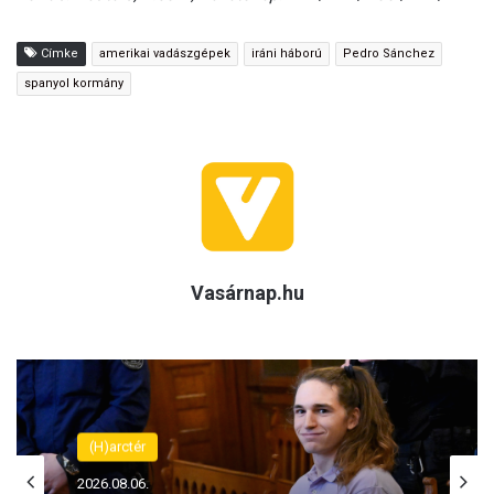
Címke
amerikai vadászgépek
iráni háború
Pedro Sánchez
spanyol kormány
Vasárnap.hu
(H)arctér
2026.08.06.