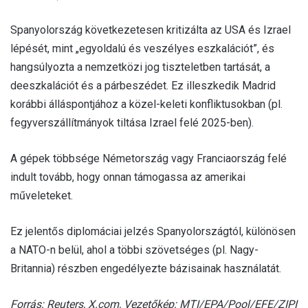
Spanyolország következetesen kritizálta az USA és Izrael
lépését, mint „egyoldalú és veszélyes eszkalációt”, és
hangsúlyozta a nemzetközi jog tiszteletben tartását, a
deeszkalációt és a párbeszédet. Ez illeszkedik Madrid
korábbi álláspontjához a közel-keleti konfliktusokban (pl.
fegyverszállítmányok tiltása Izrael felé 2025-ben).
A gépek többsége Németország vagy Franciaország felé
indult tovább, hogy onnan támogassa az amerikai
műveleteket.
Ez jelentős diplomáciai jelzés Spanyolországtól, különösen
a NATO-n belül, ahol a többi szövetséges (pl. Nagy-
Britannia) részben engedélyezte bázisainak használatát.
Forrás: Reuters, X.com, Vezetőkép: MTI/EPA/Pool/EFE/ZIPI