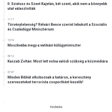
II. Szixtusz és Szent Kajetán, két szent, akik nem a könnyebb
l
utat választották
e
h
e
11:11
Törvénytelenség? Rétvári Bence szerint lebukott a Szociális
t
és Családügyi Minisztérium
10:14
Moszkvába megy a vatikáni külügyminiszter
09:12
Kaszab Zoltán: Most lett volna valódi szükség a közmédiára
07:07
Minden Bibliát elkoboznak a határon, a keresztény
szervezeteket terrorista csoportként kezelik!
.
Hirdetés