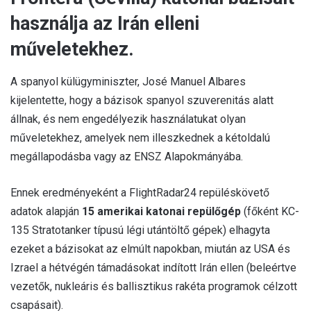
használja az Irán elleni
műveletekhez.
A spanyol külügyminiszter, José Manuel Albares
kijelentette, hogy a bázisok spanyol szuverenitás alatt
állnak, és nem engedélyezik használatukat olyan
műveletekhez, amelyek nem illeszkednek a kétoldalú
megállapodásba vagy az ENSZ Alapokmányába.
Ennek eredményeként a FlightRadar24 repüléskövető
adatok alapján
15 amerikai katonai repülőgép
(főként KC-
135 Stratotanker típusú légi utántöltő gépek) elhagyta
ezeket a bázisokat az elmúlt napokban, miután az USA és
Izrael a hétvégén támadásokat indított Irán ellen (beleértve
vezetők, nukleáris és ballisztikus rakéta programok célzott
csapásait).