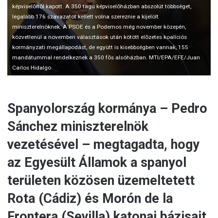
képviselõitõl kapott. A 350 tagú képviselõházban abszolút többséget,
i
legalább 176 szavazatot kellett volna szereznie a kijelölt
l
miniszterelnöknek. A PSOE és a Podemos még november közepén,
közvetlenül a novemberi választások után kötött elõzetes koalíciós
kormányzati megállapodást, de együtt is kisebbségben vannak, 155
mandátummal rendelkeznek a 350 fõs alsóházban. MTI/EPA/EFE/Juan
Carlos Hidalgo
Spanyolország kormánya – Pedro
Sánchez miniszterelnök
vezetésével – megtagadta, hogy
az Egyesült Államok a spanyol
területen közösen üzemeltetett
Rota (Cádiz) és Morón de la
Frontera (Sevilla) katonai bázisait