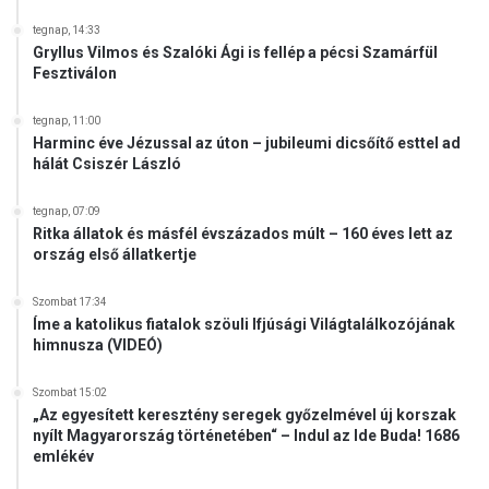
I
D
tegnap, 14:33
Gryllus Vilmos és Szalóki Ági is fellép a pécsi Szamárfül
E
Fesztiválon
Ó
)
tegnap, 11:00
Harminc éve Jézussal az úton – jubileumi dicsőítő esttel ad
hálát Csiszér László
tegnap, 07:09
Ritka állatok és másfél évszázados múlt – 160 éves lett az
ország első állatkertje
Szombat 17:34
Íme a katolikus fiatalok szöuli Ifjúsági Világtalálkozójának
himnusza (VIDEÓ)
Szombat 15:02
„Az egyesített keresztény seregek győzelmével új korszak
nyílt Magyarország történetében“ – Indul az Ide Buda! 1686
emlékév