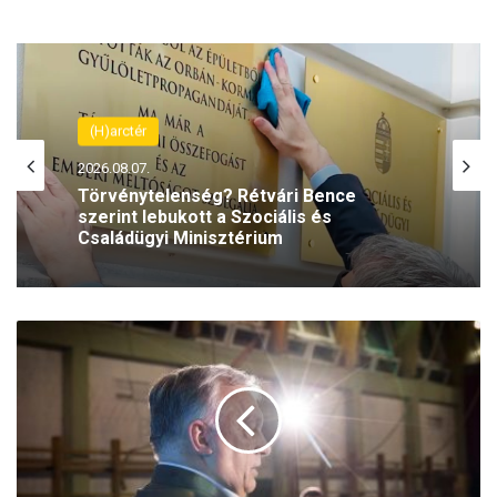
(H)arctér
2026.08.07.
Törvénytelenség? Rétvári Bence
szerint lebukott a Szociális és
Családügyi Minisztérium
O
r
b
á
n
V
i
k