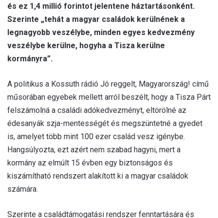
és ez 1,4 millió forintot jelentene háztartásonként.
Szerinte „tehát a magyar családok kerülnének a
legnagyobb veszélybe, minden egyes kedvezmény
veszélybe kerülne, hogyha a Tisza kerülne
kormányra”.
A politikus a Kossuth rádió Jó reggelt, Magyarország! című
műsorában egyebek mellett arról beszélt, hogy a Tisza Párt
felszámolná a családi adókedvezményt, eltörölné az
édesanyák szja-mentességét és megszüntetné a gyedet
is, amelyet több mint 100 ezer család vesz igénybe.
Hangsúlyozta, ezt azért nem szabad hagyni, mert a
kormány az elmúlt 15 évben egy biztonságos és
kiszámítható rendszert alakított ki a magyar családok
számára.
Szerinte a családtámogatási rendszer fenntartására és