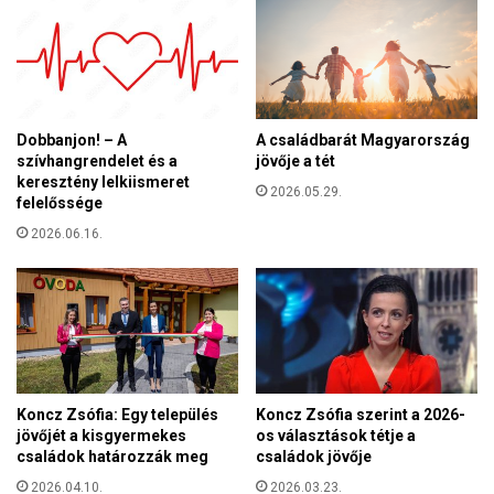
y
z
a
u
r
k
P
r
é
á
t
n
Dobbanjon! – A
A családbarát Magyarország
e
o
szívhangrendelet és a
jövője a tét
r
l
keresztény lelkiismeret
n
2026.05.29.
a
felelőssége
e
j
m
2026.06.16.
b
k
l
é
o
p
k
e
á
s
d
k
h
i
o
Koncz Zsófia: Egy település
Koncz Zsófia szerint a 2026-
á
z
jövőjét a kisgyermekes
os választások tétje a
l
,
családok határozzák meg
családok jövője
l
h
2026.04.10.
2026.03.23.
n