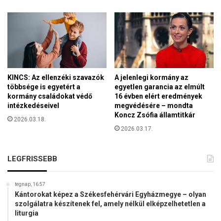
a
i
n
a
e
n
m
e
m
m
e
z
g
e
t
KINCS: Az ellenzéki szavazók
A jelenlegi kormány az
t
ö
többsége is egyetért a
egyetlen garancia az elmúlt
i
r
kormány családokat védő
16 évben elért eredmények
é
intézkedéseivel
megvédésére – mondta
j
r
Koncz Zsófia államtitkár
ü
2026.03.18.
d
k
2026.03.17.
e
a
k
z
e
t
LEGFRISSEBB
k
é
r
tegnap, 16:57
t
Kántorokat képez a Székesfehérvári Egyházmegye – olyan
szolgálatra készítenek fel, amely nélkül elképzelhetetlen a
(
liturgia
V