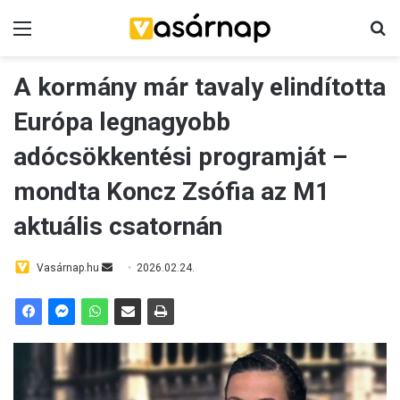
Menü
K
A kormány már tavaly elindította
Európa legnagyobb
adócsökkentési programját –
mondta Koncz Zsófia az M1
aktuális csatornán
Vasárnap.hu
S
2026.02.24.
e
n
d
a
n
e