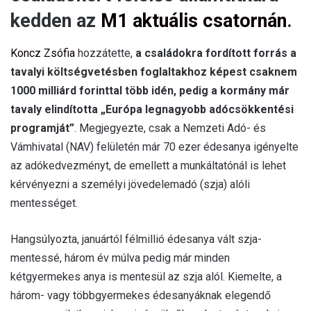
kedden az
M1 aktuális csatornán
.
Koncz Zsófia
hozzátette,
a családokra fordított forrás a
tavalyi költségvetésben foglaltakhoz képest csaknem
1000 milliárd forinttal több idén, pedig a kormány már
tavaly elindította „Európa legnagyobb adócsökkentési
programját”
. Megjegyezte, csak a Nemzeti Adó- és
Vámhivatal (NAV) felületén már 70 ezer édesanya igényelte
az adókedvezményt, de emellett a munkáltatónál is lehet
kérvényezni a személyi jövedelemadó (szja) alóli
mentességet.
Hangsúlyozta, januártól félmillió édesanya vált szja-
mentessé, három év múlva pedig már minden
kétgyermekes anya is mentesül az szja alól. Kiemelte, a
három- vagy többgyermekes édesanyáknak elegendő