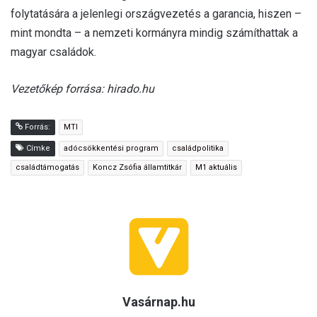
folytatására a jelenlegi országvezetés a garancia, hiszen –
mint mondta – a nemzeti kormányra mindig számíthattak a
magyar családok.
Vezetőkép forrása: hirado.hu
Forrás:
MTI
Címke
adócsökkentési program
családpolitika
családtámogatás
Koncz Zsófia államtitkár
M1 aktuális
Vasárnap.hu