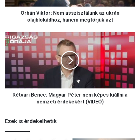
t
Orbán Viktor: Nem asszisztálunk az ukrán
o
r
olajblokádhoz, hanem megtörjük azt
:
N
R
e
é
m
t
a
v
s
á
s
r
z
i
i
B
s
e
z
Rétvári Bence: Magyar Péter nem képes kiállni a
n
t
c
nemzeti érdekekért (VIDEÓ)
á
e
l
:
u
Ezek is érdekelhetik
M
n
a
k
g
a