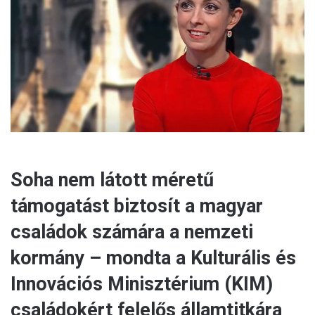
m
a
i
l
Soha nem látott méretű
támogatást biztosít a magyar
családok számára a nemzeti
kormány – mondta a Kulturális és
Innovációs Minisztérium (KIM)
családokért felelős államtitkára