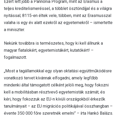
Ezért lett jobb a Pannónia Program, mint az Erasmus a
teljes kreditelismeréssel, a többlet ösztöndíjjal és a világra
nyitással; 8115-en éltek vele, többen, mint az Erasmusszal
valaha is egy év alatt ezekről az egyetemekről – ismertette
a miniszter.
Nekünk továbbra is természetes, hogy ki kell állnunk a
magyar fiatalokért, egyetemistákért, kutatókért! –
fogalmazott.
„Most a tagállamokkal egy olyan oktatási együttműködésre
vonatkozó tervet kívánnak elfogadni, amely legfőbb
mindenki által támogatott célként jelöli meg, hogy fokozni
kell a mobilitásban résztvevő egyetemisták számát; és
kéri, hogy fokozzuk az EU-n kívüli országokból érkezők
tanulmányait – az EU migrációs politikájával összhangban –
évente 350 000 főre szeretnék emelni” – írta Hankó Balázs.