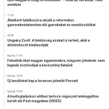
h
emlékév
á
z
11:06
á
Állatkerti találkozóra várják a református
t
gyermekvédelemben élő gyerekeket és nevelőszülőket
!
08:08
Ungváry Zsolt: A felelősség azokat is terheli, akik a
döntéshozót kiválasztják
tegnap, 17:40
Felvették őket magyar egyetemekre, mégsem jöhetnek: nem
kapnak ösztöndíjat a keresztény fiatalok
tegnap, 16:00
Új lendületet kap a ferences jelenlét Pécsett
tegnap, 14:28
A honfoglaláskori elithez tartozó régészeti leletegyüttes
került elő Pest megyében (VIDEÓ)