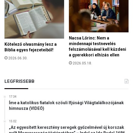
e
e
t
g
y
h
á
z
Nacsa Lőrinc: Nem a
ö
mindennapi testnevelés
Kötelező olvasmány lesz a
s
felszámolásával kell küzdeni
Biblia egyes fejezeteiből!
s
a gyerekkori elhízás ellen
2026.06.30.
z
2026.05.18.
e
s
s
LEGFRISSEBB
z
é
17:34
k
Íme a katolikus fiatalok szöuli Ifjúsági Világtalálkozójának
e
himnusza (VIDEÓ)
s
e
15:02
g
„Az egyesített keresztény seregek győzelmével új korszak
y
nyílt Magyarország történetében“ – Indul az Ide Buda! 1686