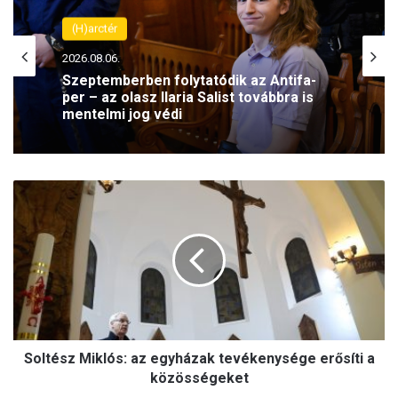
(H)arctér
2026.08.06.
Szeptemberben folytatódik az Antifa-
per – az olasz Ilaria Salist továbbra is
mentelmi jog védi
S
o
l
t
é
s
z
M
i
Soltész Miklós: az egyházak tevékenysége erősíti a
k
l
közösségeket
ó