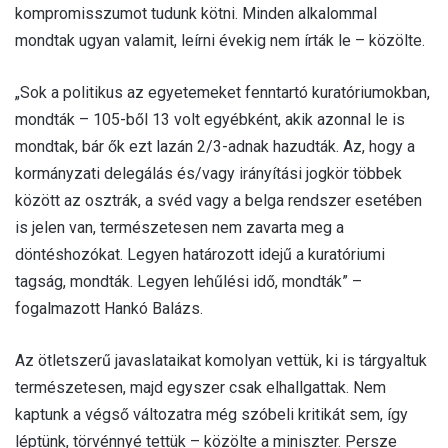
kompromisszumot tudunk kötni. Minden alkalommal
mondtak ugyan valamit, leírni évekig nem írták le – közölte.
„Sok a politikus az egyetemeket fenntartó kuratóriumokban,
mondták – 105-ből 13 volt egyébként, akik azonnal le is
mondtak, bár ők ezt lazán 2/3-adnak hazudták. Az, hogy a
kormányzati delegálás és/vagy irányítási jogkör többek
között az osztrák, a svéd vagy a belga rendszer esetében
is jelen van, természetesen nem zavarta meg a
döntéshozókat. Legyen határozott idejű a kuratóriumi
tagság, mondták. Legyen lehűlési idő, mondták” –
fogalmazott Hankó Balázs.
Az ötletszerű javaslataikat komolyan vettük, ki is tárgyaltuk
természetesen, majd egyszer csak elhallgattak. Nem
kaptunk a végső változatra még szóbeli kritikát sem, így
léptünk, törvénnyé tettük – közölte a miniszter. Persze