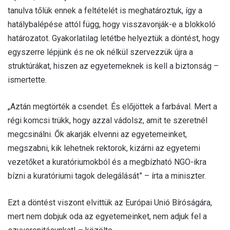
tanulva tőlük ennek a feltételét is meghatároztuk, így a
hatálybalépése attól függ, hogy visszavonják-e a blokkoló
határozatot. Gyakorlatilag letétbe helyeztük a döntést, hogy
egyszerre lépjünk és ne ok nélkül szervezzük újra a
struktúrákat, hiszen az egyetemeknek is kell a biztonság –
ismertette.
„Aztán megtörték a csendet. És előjöttek a farbával. Mert a
régi komcsi trükk, hogy azzal vádolsz, amit te szeretnél
megcsinálni. Ők akarják elvenni az egyetemeinket,
megszabni, kik lehetnek rektorok, kizárni az egyetemi
vezetőket a kuratóriumokból és a megbízható NGO-ikra
bízni a kuratóriumi tagok delegálását” – írta a miniszter.
Ezt a döntést viszont elvittük az Európai Unió Bíróságára,
mert nem dobjuk oda az egyetemeinket, nem adjuk fel a