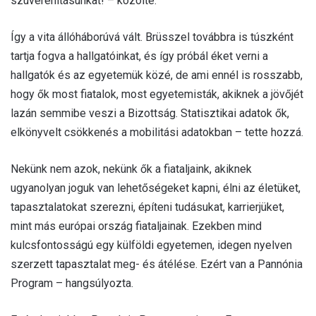
szuverenitásunkat! – közölte.
Így a vita állóháborúvá vált. Brüsszel továbbra is túszként
tartja fogva a hallgatóinkat, és így próbál éket verni a
hallgatók és az egyetemük közé, de ami ennél is rosszabb,
hogy ők most fiatalok, most egyetemisták, akiknek a jövőjét
lazán semmibe veszi a Bizottság. Statisztikai adatok ők,
elkönyvelt csökkenés a mobilitási adatokban – tette hozzá.
Nekünk nem azok, nekünk ők a fiataljaink, akiknek
ugyanolyan joguk van lehetőségeket kapni, élni az életüket,
tapasztalatokat szerezni, építeni tudásukat, karrierjüket,
mint más európai ország fiataljainak. Ezekben mind
kulcsfontosságú egy külföldi egyetemen, idegen nyelven
szerzett tapasztalat meg- és átélése. Ezért van a Pannónia
Program – hangsúlyozta.