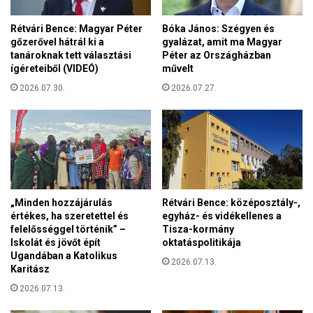
é
t
g
Rétvári Bence: Magyar Péter
Bóka János: Szégyen és
u
e
gőzerővel hátrál ki a
gyalázat, amit ma Magyar
k
e
tanároknak tett választási
Péter az Országházban
a
r
ígéreteiből (VIDEÓ)
művelt
z
ő
ö
2026.07.30.
2026.07.27.
s
s
í
s
t
z
i
e
a
s
k
t
ö
ö
z
„Minden hozzájárulás
Rétvári Bence: középosztály-,
r
ö
értékes, ha szeretettel és
egyház- és vidékellenes a
t
s
felelősséggel történik” –
Tisza-kormány
é
Iskolát és jövőt épít
oktatáspolitikája
s
n
Ugandában a Katolikus
é
2026.07.13.
e
Karitász
g
l
e
2026.07.13.
m
k
i