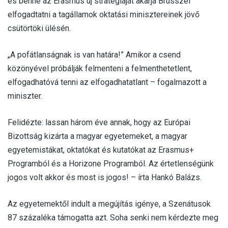
és benne az Erasmus új stratégiáját akarja Brüsszel
elfogadtatni a tagállamok oktatási minisztereinek jövő
csütörtöki ülésén.
„A pofátlanságnak is van határa!” Amikor a csend
közönyével próbálják felmenteni a felmenthetetlent,
elfogadhatóvá tenni az elfogadhatatlant – fogalmazott a
miniszter.
Felidézte: lassan három éve annak, hogy az Európai
Bizottság kizárta a magyar egyetemeket, a magyar
egyetemistákat, oktatókat és kutatókat az Erasmus+
Programból és a Horizone Programból. Az értetlenségünk
jogos volt akkor és most is jogos! – írta Hankó Balázs.
Az egyetemektől indult a megújítás igénye, a Szenátusok
87 százaléka támogatta azt. Soha senki nem kérdezte meg