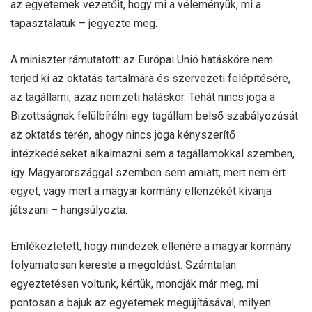
az egyetemek vezetőit, hogy mi a véleményük, mi a
tapasztalatuk – jegyezte meg.
A miniszter rámutatott: az Európai Unió hatásköre nem
terjed ki az oktatás tartalmára és szervezeti felépítésére,
az tagállami, azaz nemzeti hatáskör. Tehát nincs joga a
Bizottságnak felülbírálni egy tagállam belső szabályozását
az oktatás terén, ahogy nincs joga kényszerítő
intézkedéseket alkalmazni sem a tagállamokkal szemben,
így Magyarországgal szemben sem amiatt, mert nem ért
egyet, vagy mert a magyar kormány ellenzékét kívánja
játszani – hangsúlyozta.
Emlékeztetett, hogy mindezek ellenére a magyar kormány
folyamatosan kereste a megoldást. Számtalan
egyeztetésen voltunk, kértük, mondják már meg, mi
pontosan a bajuk az egyetemek megújításával, milyen