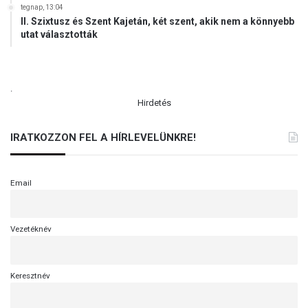
tegnap, 13:04
II. Szixtusz és Szent Kajetán, két szent, akik nem a könnyebb
utat választották
.
Hirdetés
IRATKOZZON FEL A HÍRLEVELÜNKRE!
Email
Vezetéknév
Keresztnév