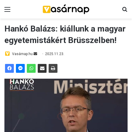
Menü
K
Hankó Balázs: kiállunk a magyar
egyetemistákért Brüsszelben!
Vasárnap.hu
S
2025.11.23.
e
n
d
a
n
e
m
a
i
l