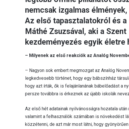
nemcsak izgalmas élmények, 
Az első tapasztalatokról és a 
Máthé Zsuzsával, aki a Szent 
kezdeményezés egyik életre h
– Milyenek az első reakciók az Analóg Novemb
– Nagyon sok embert megmozgat az Analóg Novembe
legkedvesebb történet, hogy egy bábszínház társulata
hogy azt írták, ők is felajánlanának bábelőadást a ny
persze továbbra is érkeznek az újabb iskolák neve
Az első hét adatainak nyilvánosságra hozatala után
valamint a felhasználók számában is növekedést lát
közzétenni, de azt már most látni, hogy gyönyörű