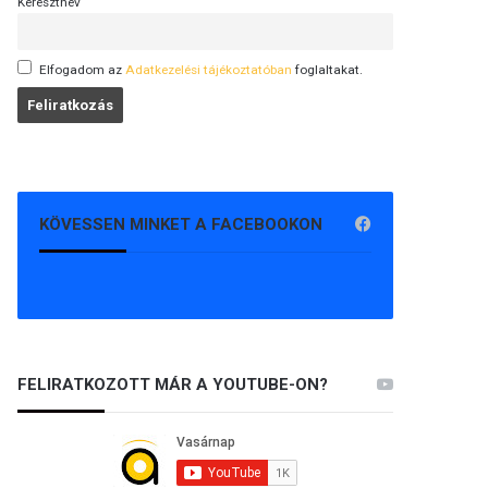
Keresztnév
Elfogadom az
Adatkezelési tájékoztatóban
foglaltakat.
KÖVESSEN MINKET A FACEBOOKON
FELIRATKOZOTT MÁR A YOUTUBE-ON?