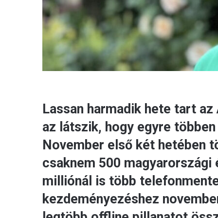
Lassan harmadik hete tart az
az látszik, hogy egyre többen
November első két hetében t
csaknem 500 magyarországi é
milliónál is több telefonmente
kezdeményezéshez november 
legtöbb offline pillanatot ös