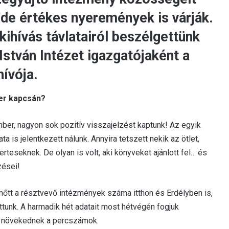
de értékes nyeremények is várják.
kihívás távlatairól beszélgettünk
István Intézet igazgatójaként a
ívója.
er kapcsán?
r, nagyon sok pozitív visszajelzést kaptunk! Az egyik
 is jelentkezett nálunk. Annyira tetszett nekik az ötlet,
erteseknek. De olyan is volt, aki könyveket ajánlott fel… és
zései!
 nőtt a résztvevő intézmények száma itthon és Erdélyben is,
tunk. A harmadik hét adatait most hétvégén fogjuk
en növekednek a percszámok.