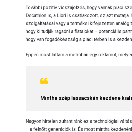
További pozitív visszajelzés, hogy vannak piaci sze
Decathlon is, a Libri is csatlakozott, ez azt mutat
szolgáltatásai vagy a termékei kifejezetten analó
hogy ki tudják ragadni a fiatalokat – potenciális par
hogy van fogadókészség a piaci térben is a kezd
Éppen most láttam a metróban egy reklámot, melyen 
Mintha szép lassacskán kezdene kiala
Nagyon hirtelen zuhant ránk ez a technológiai váltá
– a felnőtt generációk is. És most mintha kezdenénk