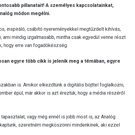
ontosabb pillanatait! A személyes kapcsolatainkat,
analóg módon megélni.
os, inspiráló, csábító nyereményekkel megtűzdelt kihívás,
, ami mindig izgalmasabb, mintha csak egyedül venne részt
k, hogy erre van fogadókészség.
an egyre több cikk is jelenik meg a témában, egyre
akban is. Amikor elkezdtünk a digitális böjttel foglalkozni,
ber épül, már akkor is azt éreztük, hogy a média részéről
 tapasztalat, vagy még ennél is jobb most is, az Analóg
kaptunk, szeretném megköszönni mindenkinek, aki ezzel