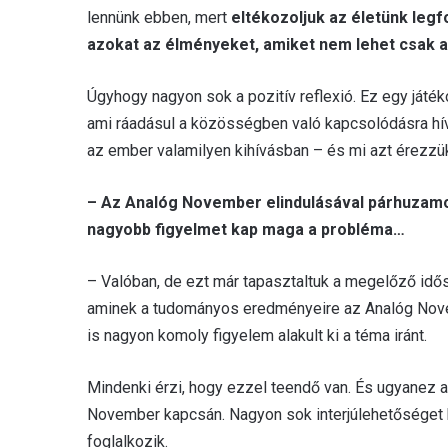
lennünk ebben, mert
eltékozoljuk az életünk legf
azokat az élményeket, amiket nem lehet csak 
Úgyhogy nagyon sok a pozitív reflexió. Ez egy játék
ami ráadásul a közösségben való kapcsolódásra hív
az ember valamilyen kihívásban – és mi azt érezzü
– Az Analóg November elindulásával párhuzamos
nagyobb figyelmet kap maga a probléma…
– Valóban, de ezt már tapasztaltuk a megelőző idősz
aminek a tudományos eredményeire az Analóg Novem
is nagyon komoly figyelem alakult ki a téma iránt.
Mindenki érzi, hogy ezzel teendő van. És ugyanez a
November kapcsán. Nagyon sok interjúlehetőséget 
foglalkozik.