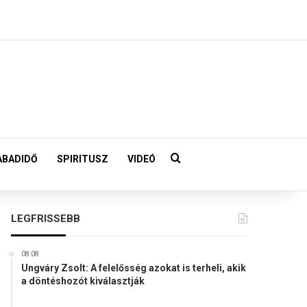
Keresés:
ABADIDŐ
SPIRITUSZ
VIDEÓ
LEGFRISSEBB
08:08
Ungváry Zsolt: A felelősség azokat is terheli, akik
a döntéshozót kiválasztják