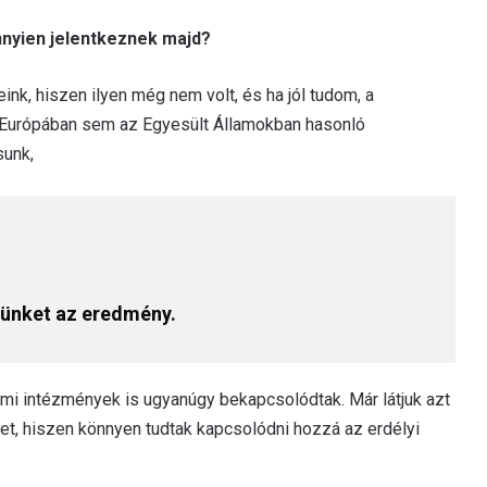
nnyien jelentkeznek majd?
nk, hiszen ilyen még nem volt, és ha jól tudom, a
 Európában sem az Egyesült Államokban hasonló
sunk,
sünket az eredmény.
ami intézmények is ugyanúgy bekapcsolódtak. Már látjuk azt
et, hiszen könnyen tudtak kapcsolódni hozzá az erdélyi