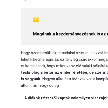
Magának a kezdeményezésnek is az a 
Hogy szembesüljünk társadalmi szinten is azzal, ho
lehet kikecmeregni. És ez tényleg csak akkor megy, 
etikettje annak, hogy mikor vesz elő valaki például t
technológia betör az ember életébe, de szeri
is vagyunk.
Nagyon túltelített időszak van a kampán
áttörni, ami nagy dolog.
– A diákok részéről kaptak valamilyen visszajel