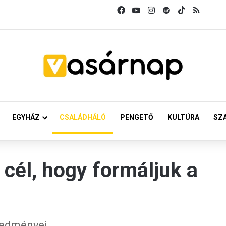
Facebook
YouTube
Instagram
Spotify
TikTok
RSS
EGYHÁZ
CSALÁDHÁLÓ
PENGETŐ
KULTÚRA
SZ
cél, hogy formáljuk a
redményei.