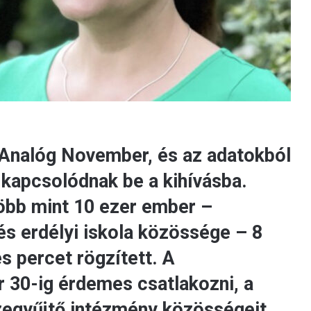
 Analóg November, és az adatokból
 kapcsolódnak be a kihívásba.
öbb mint 10 ezer ember –
s erdélyi iskola közössége – 8
s percet rögzített. A
30-ig érdemes csatlakozni, a
szegyűjtő intézmény közösségeit