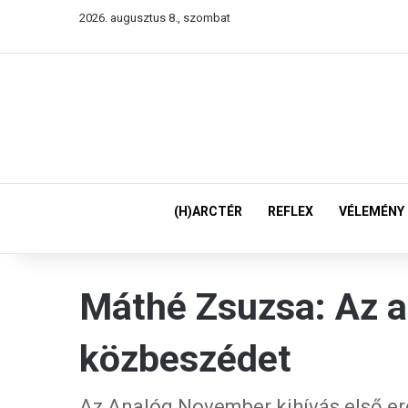
2026. augusztus 8., szombat
(H)ARCTÉR
REFLEX
VÉLEMÉNY
Máthé Zsuzsa: Az a 
közbeszédet
Az Analóg November kihívás első e