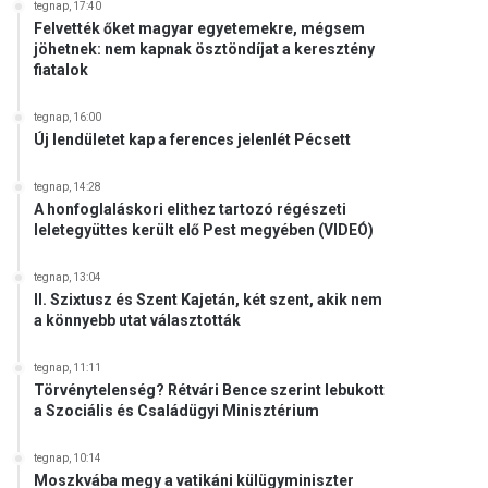
tegnap, 17:40
Felvették őket magyar egyetemekre, mégsem
jöhetnek: nem kapnak ösztöndíjat a keresztény
fiatalok
tegnap, 16:00
Új lendületet kap a ferences jelenlét Pécsett
tegnap, 14:28
A honfoglaláskori elithez tartozó régészeti
leletegyüttes került elő Pest megyében (VIDEÓ)
tegnap, 13:04
II. Szixtusz és Szent Kajetán, két szent, akik nem
a könnyebb utat választották
tegnap, 11:11
Törvénytelenség? Rétvári Bence szerint lebukott
a Szociális és Családügyi Minisztérium
tegnap, 10:14
Moszkvába megy a vatikáni külügyminiszter