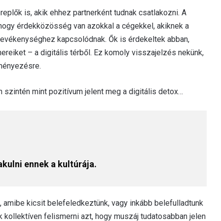
replők is, akik ehhez partnerként tudnak csatlakozni. A
ja, hogy érdekközösség van azokkal a cégekkel, akiknek a
g tevékenységhez kapcsolódnak. Ők is érdekeltek abban,
tnereiket – a digitális térből. Ez komoly visszajelzés nekünk,
eményezésre.
szintén mint pozitívum jelent meg a digitális detox…
kulni ennek a kultúrája.
s, amibe kicsit belefeledkeztünk, vagy inkább belefulladtunk
 kollektíven felismerni azt, hogy muszáj tudatosabban jelen