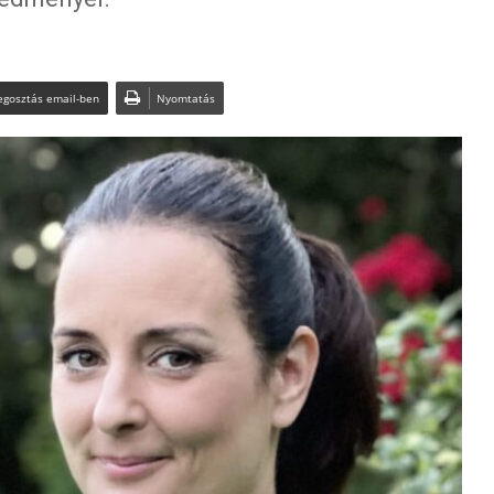
gosztás email-ben
Nyomtatás