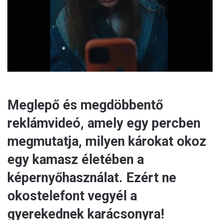
l
Meglepő és megdöbbentő
reklámvideó, amely egy percben
megmutatja, milyen károkat okoz
egy kamasz életében a
képernyőhasználat. Ezért ne
okostelefont vegyél a
gyerekednek karácsonyra!