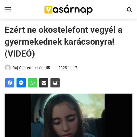
Menü
K
Ezért ne okostelefont vegyél a
gyermekednek karácsonyra!
(VIDEÓ)
Raj-Czefernek Léna
S
2025.11.17.
e
n
d
a
n
e
m
a
i