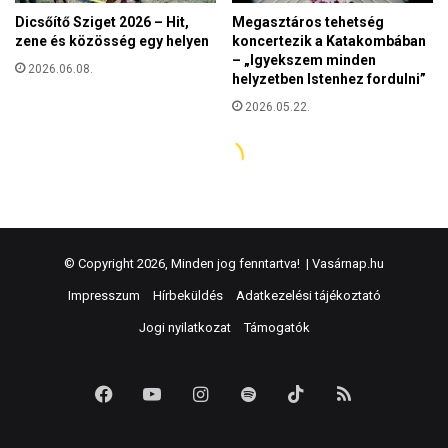
© Copyright 2026, Minden jog fenntartva! |
Vasárnap.hu
Impresszum
Hírbeküldés
Adatkezelési tájékoztató
Jogi nyilatkozat
Támogatók
Facebook
YouTube
Instagram
Spotify
TikTok
RSS