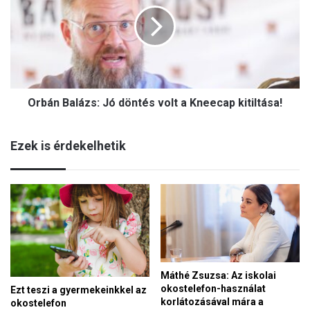
b
i
á
:
n
n
B
e
a
h
l
é
á
z
Orbán Balázs: Jó döntés volt a Kneecap kitiltása!
z
m
s
o
:
s
Ezek is érdekelhetik
J
t
ó
a
d
j
ö
ö
n
v
t
ő
é
r
s
e
v
g
Máthé Zsuzsa: Az iskolai
o
o
okostelefon-használat
Ezt teszi a gyermekeinkkel az
l
n
korlátozásával mára a
okostelefon
t