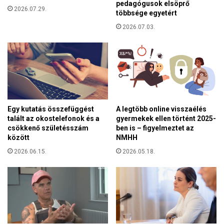
d
pedagógusok elsöprő
a
2026.07.29.
többsége egyetért
o
K
l
2026.07.03.
n
n
e
i
e
c
a
p
k
i
Egy kutatás összefüggést
A legtöbb online visszaélés
t
talált az okostelefonok és a
gyermekek ellen történt 2025-
i
csökkenő születésszám
ben is – figyelmeztet az
l
között
NMHH
t
2026.06.15.
2026.05.18.
á
s
a
!