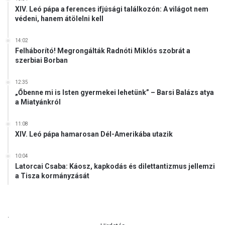
XIV. Leó pápa a ferences ifjúsági találkozón: A világot nem
védeni, hanem átölelni kell
14:02
Felháborító! Megrongálták Radnóti Miklós szobrát a
szerbiai Borban
12:35
„Őbenne mi is Isten gyermekei lehetünk” – Barsi Balázs atya
a Miatyánkról
11:08
XIV. Leó pápa hamarosan Dél-Amerikába utazik
10:04
Latorcai Csaba: Káosz, kapkodás és dilettantizmus jellemzi
a Tisza kormányzását
.