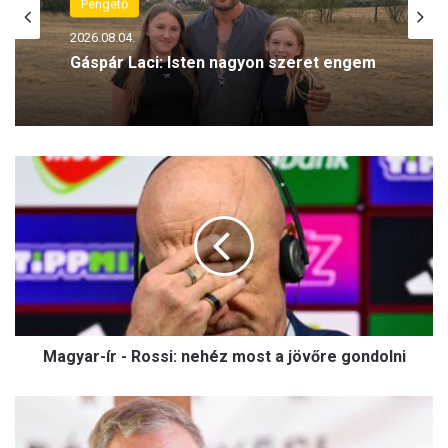
2026.08.04.
Pengető
Rontja a gyerekek írás- és számolási
készségét a korai közösségimédia-
2026.08.04.
használat
M
a
Gáspár Laci: Isten nagyon szeret engem
g
y
a
r
-
í
r
Magyar-ír - Rossi: nehéz most a jövőre gondolni
-
R
o
O
s
r
s