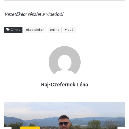
Vezetőkép: részlet a videóból
Címke
okostelefon
online
videó
Raj-Czefernek Léna
Családháló