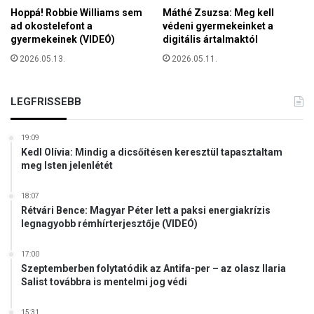
Hoppá! Robbie Williams sem
Máthé Zsuzsa: Meg kell
ad okostelefont a
védeni gyermekeinket a
gyermekeinek (VIDEÓ)
digitális ártalmaktól
2026.05.13.
2026.05.11.
LEGFRISSEBB
19:09
Kedl Olívia: Mindig a dicsőítésen keresztül tapasztaltam
meg Isten jelenlétét
18:07
Rétvári Bence: Magyar Péter lett a paksi energiakrízis
legnagyobb rémhírterjesztője (VIDEÓ)
17:00
Szeptemberben folytatódik az Antifa-per – az olasz Ilaria
Salist továbbra is mentelmi jog védi
15:31