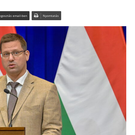
gosztás email-ben
Nyomtatás