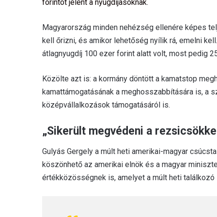
forintot jelent a nyugdíjasoknak.
Magyarország minden nehézség ellenére képes teljes
kell őrizni, és amikor lehetőség nyílik rá, emelni k
átlagnyugdíj 100 ezer forint alatt volt, most pedig 2
Közölte azt is: a kormány döntött a kamatstop megho
kamattámogatásának a meghosszabbítására is, a sz
középvállalkozások támogatásáról is.
„Sikerült megvédeni a rezsicsökke
Gulyás Gergely a múlt heti amerikai-magyar csúcstal
köszönhető az amerikai elnök és a magyar miniszte
értékközösségnek is, amelyet a múlt heti találkozó 