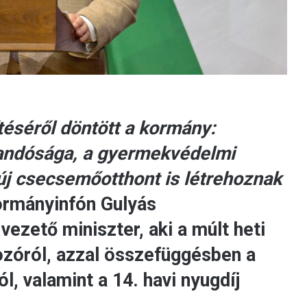
séről döntött a kormány:
randósága, a gyermekvédelmi
 új csecsemőotthont is létrehoznak
Kormányinfón Gulyás
vezető miniszter, aki a múlt heti
zóról, azzal összefüggésben a
l, valamint a 14. havi nyugdíj