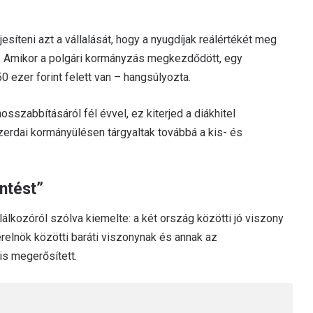
íteni azt a vállalását, hogy a nyugdíjak reálértékét meg
ell. Amikor a polgári kormányzás megkezdődött, egy
50 ezer forint felett van – hangsúlyozta.
sszabbításáról fél évvel, ez kiterjed a diákhitel
erdai kormányülésen tárgyaltak továbbá a kis- és
ntést”
álkozóról szólva kiemelte: a két ország közötti jó viszony
relnök közötti baráti viszonynak és annak az
is megerősített.