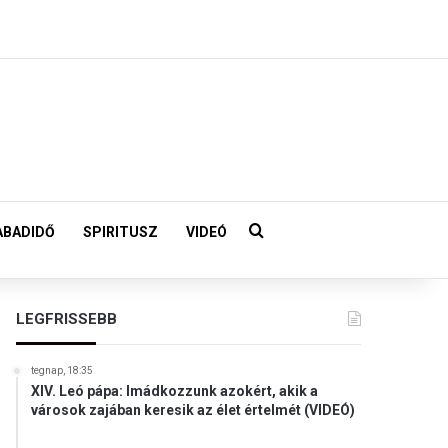
Keresés:
ABADIDŐ
SPIRITUSZ
VIDEÓ
LEGFRISSEBB
tegnap, 18:35
XIV. Leó pápa: Imádkozzunk azokért, akik a
városok zajában keresik az élet értelmét (VIDEÓ)