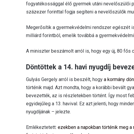
fogyatékossággal élő gyermek utáni nevelőszülői p
százezer forinttal fogja segíteni a nevelőszülők munk
Megerősítik a gyermekvédelmi rendszer egészét is,
milliárd forintból, emelik továbbá a gyermekvédelm
A miniszter beszámolt arról is, hogy egy új, 80 fős
Döntöttek a 14. havi nyugdíj beveze
Gulyás Gergely arról is beszélt, hogy
a kormány dönt
történik majd. Azt mondta, hogy a korábbi bevált gy
bevezették, az is részletekben történt. Így most feb
egyidejűleg a 13. havival. Ez azt jelenti, hogy min
nyugdíjának – jelezte.
Emlékeztetett:
ezekben a napokban történik meg a 