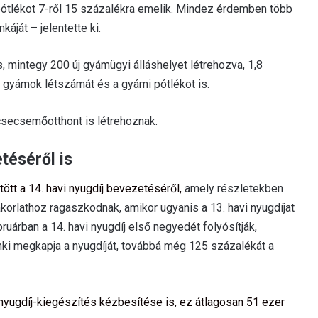
ótlékot 7-ről 15 százalékra emelik. Mindez érdemben több
áját – jelentette ki.
 mintegy 200 új gyámügyi álláshelyet létrehozva, 1,8
i gyámok létszámát és a gyámi pótlékot is.
 csecsemőotthont is létrehoznak.
téséről is
ött a 14. havi nyugdíj bevezetéséről,
amely részletekben
akorlathoz ragaszkodnak, amikor ugyanis a 13. havi nyugdíjat
ruárban a 14. havi nyugdíj első negyedét folyósítják,
denki megkapja a nyugdíját, továbbá még 125 százalékát a
nyugdíj-kiegészítés kézbesítése is, ez átlagosan 51 ezer