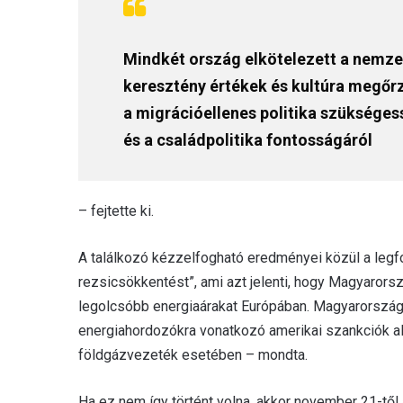
Mindkét ország elkötelezett a nemz
keresztény értékek és kultúra megőrz
a migrációellenes politika szüksége
és a családpolitika fontosságáról
– fejtette ki.
A találkozó kézzelfogható eredményei közül a legf
rezsicsökkentést”, ami azt jelenti, hogy Magyarorsz
legolcsóbb energiaárakat Európában. Magyarország 
energiahordozókra vonatkozó amerikai szankciók al
földgázvezeték esetében – mondta.
Ha ez nem így történt volna, akkor november 21-től