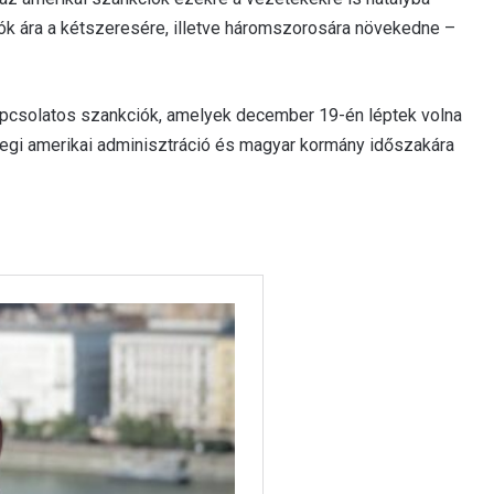
ók ára a kétszeresére, illetve háromszorosára növekedne –
apcsolatos szankciók, amelyek december 19-én léptek volna
nlegi amerikai adminisztráció és magyar kormány időszakára