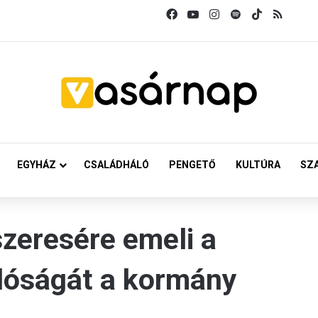
Facebook
YouTube
Instagram
Spotify
TikTok
RSS
EGYHÁZ
CSALÁDHÁLÓ
PENGETŐ
KULTÚRA
SZ
zeresére emeli a
dóságát a kormány