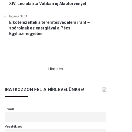
XIV. Leó aláírta Vatikán új Alaptörvényét
tegnap, 08:34
Elkötelezettek a teremtésvédelem iránt –
spórolnak az energiával a Pécsi
Egyházmegyében
.
Hirdetés
IRATKOZZON FEL A HÍRLEVELÜNKRE!
Email
Vezetéknév