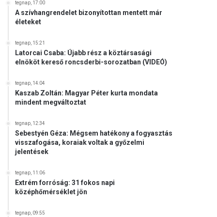
tegnap, 17:00
A szívhangrendelet bizonyítottan mentett már
életeket
tegnap, 15:21
Latorcai Csaba: Újabb rész a köztársasági
elnököt kereső roncsderbi-sorozatban (VIDEÓ)
tegnap, 14:04
Kaszab Zoltán: Magyar Péter kurta mondata
mindent megváltoztat
tegnap, 12:34
Sebestyén Géza: Mégsem hatékony a fogyasztás
visszafogása, koraiak voltak a győzelmi
jelentések
tegnap, 11:06
Extrém forróság: 31 fokos napi
középhőmérséklet jön
tegnap, 09:55