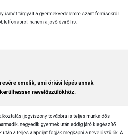
ny ismét tárgyalt a gyermekvédelemre szánt forrásokról,
bletforrásról, hanem a jövő éviről is.
resére emelik, ami óriási lépés annak
kerülhessen nevelőszülőkhöz.
lalkoztatási jogviszony továbbra is teljes munkaidős
harmadik, negyedik gyermek után eddig járó kiegészítő
után a teljes alapdíjat fogják megkapni a nevelőszülők. A