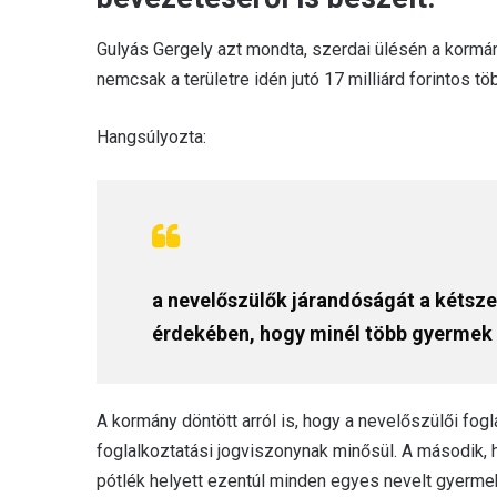
Gulyás Gergely azt mondta, szerdai ülésén a kormá
nemcsak a területre idén jutó 17 milliárd forintos töb
Hangsúlyozta:
a nevelőszülők járandóságát a kétsze
érdekében, hogy minél több gyermek 
A kormány döntött arról is, hogy a nevelőszülői fog
foglalkoztatási jogviszonynak minősül. A második, 
pótlék helyett ezentúl minden egyes nevelt gyermek 