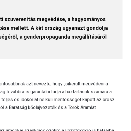
eti szuverenitás megvédése, a hagyományos
ése mellett. A két ország ugyanazt gondolja
sségéről, a genderpropaganda megállításáról
ontosabbnak azt nevezte, hogy „sikerült megvédeni a
ág továbbra is garantálni tudja a háztartások számára a
teljes és időkorlát nélküli mentességet kapott az orosz
ól a Barátság kőolajvezeték és a Török Áramlat
 az amerikai szankciók ezekre a vezetékekre is hatályba