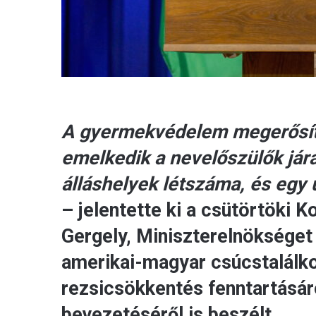
A gyermekvédelem megerősíté
emelkedik a nevelőszülők já
álláshelyek létszáma, és egy
– jelentette ki a csütörtöki 
Gergely, Miniszterelnökséget 
amerikai-magyar csúcstalálko
rezsicsökkentés fenntartásáró
bevezetéséről is beszélt.