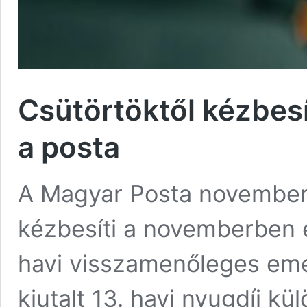
Csütörtöktől kézbesí
a posta
A Magyar Posta november
kézbesíti a novemberben e
havi visszamenőleges eme
kiutalt 13. havi nyugdíj kü