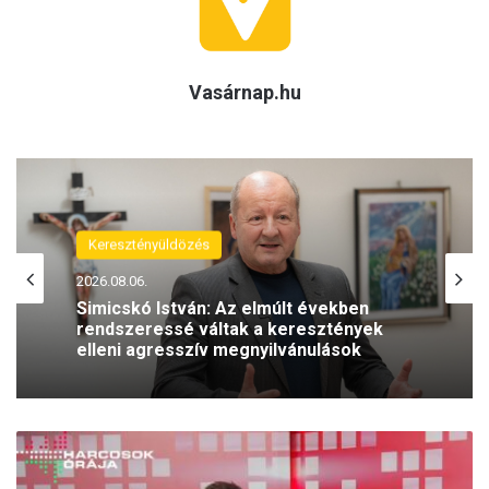
Vasárnap.hu
(H)arctér
Keresztényüldözés
2026.08.05.
A szívhangrendelet bizonyítottan
2026.08.06.
mentett már életeket
S
Simicskó István: Az elmúlt években
z
rendszeressé váltak a keresztények
i