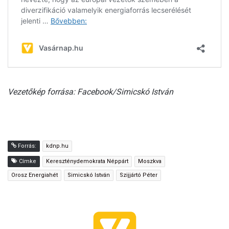
Vezetőkép forrása: Facebook/Simicskó István
Forrás:
kdnp.hu
Címke
Kereszténydemokrata Néppárt
Moszkva
Orosz Energiahét
Simicskó István
Szijjártó Péter