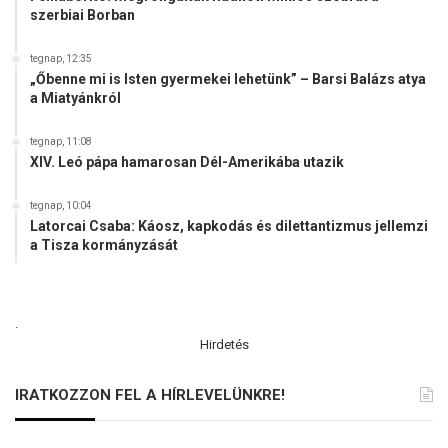
e
szerbiai Borban
s
z
tegnap, 12:35
é
„Őbenne mi is Isten gyermekei lehetünk” – Barsi Balázs atya
l
a Miatyánkról
y
e
tegnap, 11:08
s
XIV. Leó pápa hamarosan Dél-Amerikába utazik
t
e
tegnap, 10:04
r
Latorcai Csaba: Káosz, kapkodás és dilettantizmus jellemzi
v
a Tisza kormányzását
e
(
V
.
I
Hirdetés
D
E
Ó
IRATKOZZON FEL A HÍRLEVELÜNKRE!
)