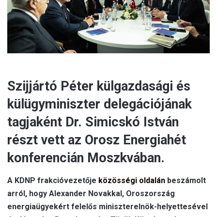
l
Szijjártó Péter külgazdasági és
külügyminiszter delegációjának
tagjaként Dr. Simicskó István
részt vett az Orosz Energiahét
konferencián Moszkvában.
A KDNP frakcióvezetője
közösségi oldalán
beszámolt
arról, hogy Alexander Novakkal, Oroszország
energiaügyekért felelős miniszterelnök-helyettesével