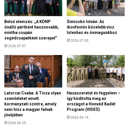
z
a
i
j
v
e
á
Belső elemzés: „A KDNP
Simicskó István: Az
l
r
önálló pártként hasznosabb,
ikonfestés közelebb visz
ö
o
mintha csupán
Istenhez és önmagunkhoz
l
segédcsapatként szerepel”
g
2026.07.03.
é
n
2026.07.07.
s
a
i
k
i
i
d
a
ő
T
s
i
z
s
a
z
Latorcai Csaba: A Tisza olyan
Hazaszeretet és fegyelem –
k
szemléletet emelt
így hódította meg az
a
!
kormányzati szintre, amely
országot a Honvéd Kadét
P
nem hisz a magyar falvak
Program (VIDEÓ)
á
jövőjében
r
2026.06.19.
t
2026.06.29.
v