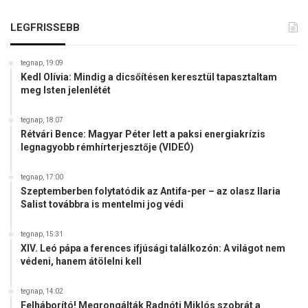
a
LEGFRISSEBB
l
a
m
tegnap, 19:09
i
Kedl Olívia: Mindig a dicsőítésen keresztül tapasztaltam
l
meg Isten jelenlétét
y
e
tegnap, 18:07
n
Rétvári Bence: Magyar Péter lett a paksi energiakrízis
ú
legnagyobb rémhírterjesztője (VIDEÓ)
j
a
tegnap, 17:00
b
Szeptemberben folytatódik az Antifa-per – az olasz Ilaria
b
Salist továbbra is mentelmi jog védi
k
á
tegnap, 15:31
r
XIV. Leó pápa a ferences ifjúsági találkozón: A világot nem
o
védeni, hanem átölelni kell
s
,
tegnap, 14:02
v
Felháborító! Megrongálták Radnóti Miklós szobrát a