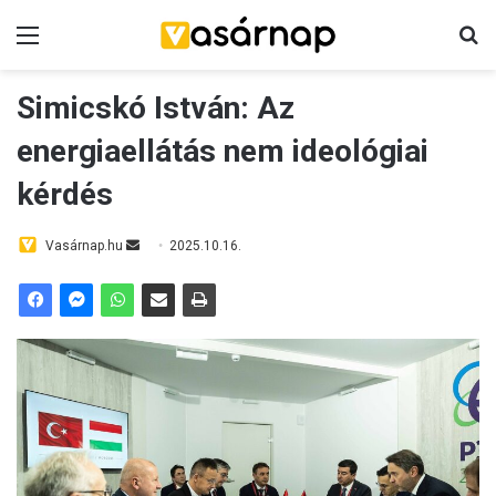
Menü
K
Simicskó István: Az
energiaellátás nem ideológiai
kérdés
Vasárnap.hu
S
2025.10.16.
e
n
d
a
n
e
m
a
i