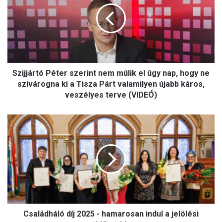
elleni agresszív megnyilvánulások
j
j
á
r
t
ó
Szijjártó Péter szerint nem múlik el úgy nap, hogy ne
P
é
szivárogna ki a Tisza Párt valamilyen újabb káros,
t
veszélyes terve (VIDEÓ)
e
r
C
s
s
z
a
e
l
r
á
i
d
n
h
t
á
n
l
e
Családháló díj 2025 - hamarosan indul a jelölési
ó
m