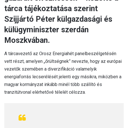
tárca tájékoztatása szerint
Szijjártó Péter külgazdasági és
külügyminiszter szerdán
Moszkvában.
A tárcavezető az Orosz Energiahét panelbeszélgetésén
vett részt, amelyen „őrültségnek” nevezte, hogy az európai
vezetők szemében a diverzifikáció valamelyik
energiaforrás lecserélését jelenti egy másikra, miközben a
magyar kormányzat inkább minél több szállító és
tranzitútvonal elérhetővé télelét célozza.