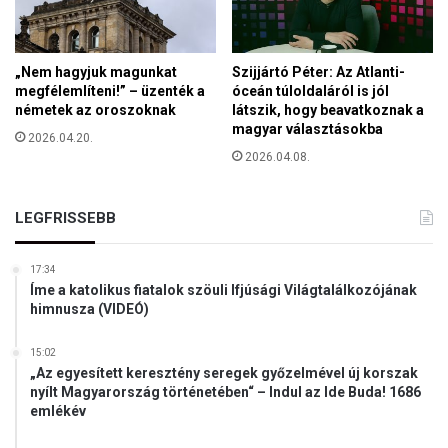
n
á
n
n
e
y
m
„Nem hagyjuk magunkat
Szijjártó Péter: Az Atlanti-
z
megfélemlíteni!” – üzenték a
óceán túloldaláról is jól
németek az oroszoknak
látszik, hogy beavatkoznak a
e
magyar választásokba
t
2026.04.20.
r
2026.04.08.
é
s
z
LEGFRISSEBB
e
f
17:34
e
Íme a katolikus fiatalok szöuli Ifjúsági Világtalálkozójának
n
himnusza (VIDEÓ)
n
m
15:02
a
„Az egyesített keresztény seregek győzelmével új korszak
r
nyílt Magyarország történetében“ – Indul az Ide Buda! 1686
a
emlékév
d
(