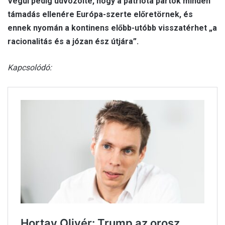
Végül pedig üdvözölte, hogy a patrióta pártok minden
támadás ellenére Európa-szerte előretörnek, és
ennek nyomán a kontinens előbb-utóbb visszatérhet „a
racionalitás és a józan ész útjára”.
Kapcsolódó: