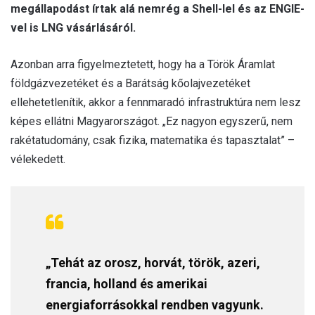
megállapodást írtak alá nemrég a Shell-lel és az ENGIE-
vel is LNG vásárlásáról.
Azonban arra figyelmeztetett, hogy ha a Török Áramlat
földgázvezetéket és a Barátság kőolajvezetéket
ellehetetlenítik, akkor a fennmaradó infrastruktúra nem lesz
képes ellátni Magyarországot. „Ez nagyon egyszerű, nem
rakétatudomány, csak fizika, matematika és tapasztalat” –
vélekedett.
„Tehát az orosz, horvát, török, azeri,
francia, holland és amerikai
energiaforrásokkal rendben vagyunk.