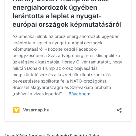
Vezetőkép forrása: Facebook/Szijjártó Péter