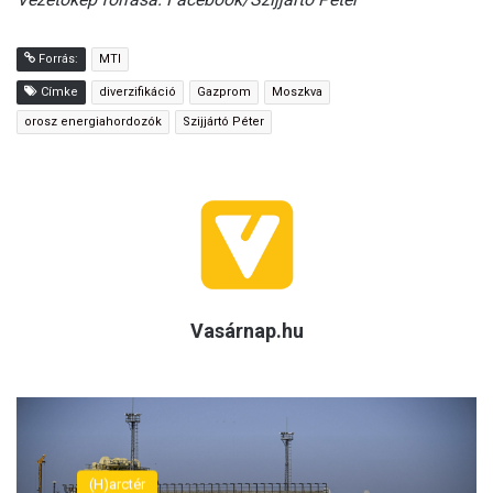
Forrás:
MTI
Címke
diverzifikáció
Gazprom
Moszkva
orosz energiahordozók
Szijjártó Péter
Vasárnap.hu
(H)arctér