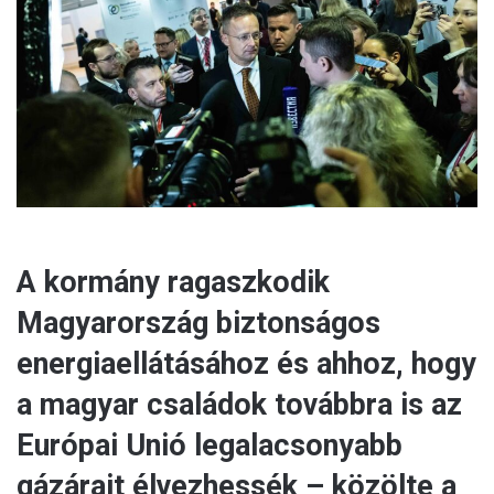
m
a
i
l
A kormány ragaszkodik
Magyarország biztonságos
energiaellátásához és ahhoz, hogy
a magyar családok továbbra is az
Európai Unió legalacsonyabb
gázárait élvezhessék – közölte a