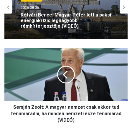
2026.08.06.
Szeptemberben folytatódik az Antifa-
per – az olasz Ilaria Salist továbbra is
mentelmi jog védi
S
e
m
j
é
n
Z
s
o
Semjén Zsolt: A magyar nemzet csak akkor tud
l
t
fennmaradni, ha minden nemzetrésze fennmarad
:
(VIDEÓ)
A
m