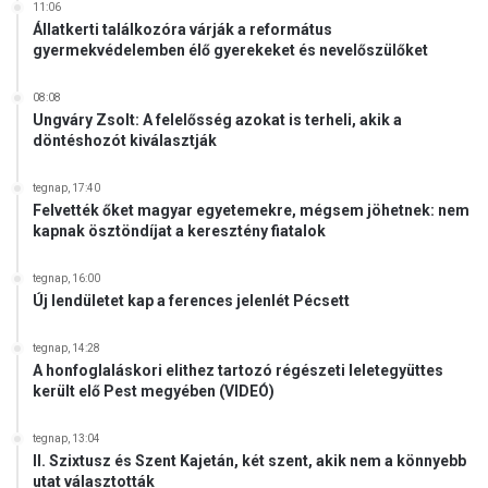
11:06
V
Állatkerti találkozóra várják a református
I
gyermekvédelemben élő gyerekeket és nevelőszülőket
D
E
08:08
Ó
Ungváry Zsolt: A felelősség azokat is terheli, akik a
)
döntéshozót kiválasztják
tegnap, 17:40
Felvették őket magyar egyetemekre, mégsem jöhetnek: nem
kapnak ösztöndíjat a keresztény fiatalok
tegnap, 16:00
Új lendületet kap a ferences jelenlét Pécsett
tegnap, 14:28
A honfoglaláskori elithez tartozó régészeti leletegyüttes
került elő Pest megyében (VIDEÓ)
tegnap, 13:04
II. Szixtusz és Szent Kajetán, két szent, akik nem a könnyebb
utat választották