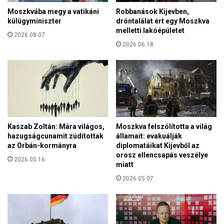
r
u
Moszkvába megy a vatikáni
Robbanások Kijevben,
m
d
külügyminiszter
dróntalálat ért egy Moszkva
e
f
melletti lakóépületet
g
2026.08.07.
e
y
2026.06.18.
n
é
n
r
m
e
a
o
r
d
a
a
d
f
n
Kaszab Zoltán: Mára világos,
Moszkva felszólította a világ
i
i
hazugságcunamit zúdítottak
államait: evakuálják
g
,
az Orbán-kormányra
diplomatáikat Kijevből az
y
h
orosz ellencsapás veszélye
e
2026.05.16.
a
miatt
l
m
2026.05.07.
a
i
k
n
o
d
r
e
m