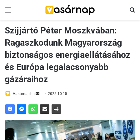
Menü
K
Szijjártó Péter Moszkvában:
Ragaszkodunk Magyarország
biztonságos energiaellátásához
és Európa legalacsonyabb
gázáraihoz
Vasárnap.hu
S
2025.10.15.
e
n
d
a
n
e