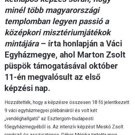
minél több magyarországi
templomban legyen passió a
középkori misztériumjátékok
mintájára
– írta honlapján a Váci
Egyházmegye, ahol Marton Zsolt
püspök támogatásával október
11-én megvalósult az első
képzési nap.
Hozzátették, hogy a képzésre összesen 18 fő jelentkezett
9 váci egyházmegyei plébániáról és volt két
„vendéghallgató” az Esztergom-budapesti
főegyházmegyéből is. Az intenzív képzést Meskó Zsolt
rendező és asszisztense, Gábor Mónika tartotta meg