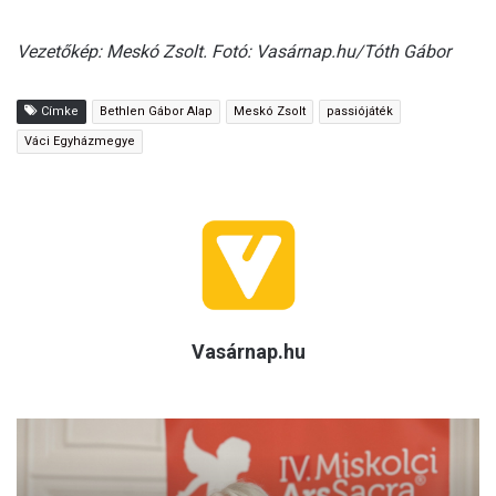
Vezetőkép: Meskó Zsolt. Fotó: Vasárnap.hu/Tóth Gábor
Címke
Bethlen Gábor Alap
Meskó Zsolt
passiójáték
Váci Egyházmegye
Vasárnap.hu