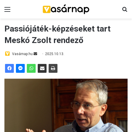
Menü
K
Passiójáték-képzéseket tart
Meskó Zsolt rendező
Vasárnap.hu
S
2025.10.13.
e
n
d
a
n
e
m
a
i
l