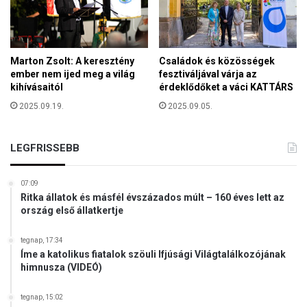
s
é
o
d
n
e
k
l
í
Marton Zsolt: A keresztény
Családok és közösségek
e
v
ember nem ijed meg a világ
fesztiváljával várja az
m
kihívásaitól
érdeklődőket a váci KATTÁRS
ü
-
l
2025.09.19.
2025.09.05.
L
m
e
é
j
g
LEGFRISSEBB
á
ő
r
k
a
07:09
i
t
Ritka állatok és másfél évszázados múlt – 160 éves lett az
s
ó
ország első állatkertje
…
h
a
tegnap, 17:34
d
Íme a katolikus fiatalok szöuli Ifjúsági Világtalálkozójának
j
himnusza (VIDEÓ)
á
r
tegnap, 15:02