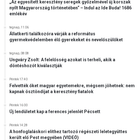
a
„Az egyesített keresztény seregek győzelmével új korszak
nyílt Magyarország történetében“ – Indul az Ide Buda! 1686
t
emlékév
a
z
O
tegnap, 11:06
Állatkerti találkozóra várják a református
r
gyermekvédelemben élő gyerekeket és nevelőszülőket
b
á
n
tegnap, 08:08
Ungváry Zsolt: A felelősség azokat is terheli, akik a
-
döntéshozót kiválasztják
k
o
Péntek 17:40
r
Felvették őket magyar egyetemekre, mégsem jöhetnek: nem
m
kapnak ösztöndíjat a keresztény fiatalok
á
n
Péntek 16:00
y
Új lendületet kap a ferences jelenlét Pécsett
e
l
Péntek 14:28
l
A honfoglaláskori elithez tartozó régészeti leletegyüttes
e
került elő Pest megyében (VIDEÓ)
n