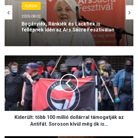
Kultúra
2026.08.02.
Bogányiék, Ránkiék és Lackfiék is
fellépnek idén az Ars Sacra Fesztiválon
K
i
d
e
r
ü
l
t
:
Kiderült: több 100 millió dollárral támogatják az
t
ö
Antifát. Soroson kívül még ők is…
b
b