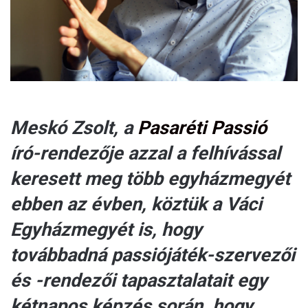
Meskó Zsolt, a
Pasaréti Passió
író-rendezője azzal a felhívással
keresett meg több egyházmegyét
ebben az évben, köztük a Váci
Egyházmegyét is, hogy
továbbadná passiójáték-szervezői
és -rendezői tapasztalatait egy
kétnapos képzés során, hogy