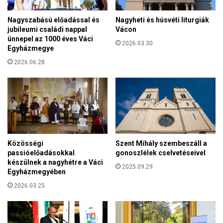
o
t
g
i
Nagyszabású előadással és
Nagyheti és húsvéti liturgiák
a
jubileumi családi nappal
Vácon
j
t
ünnepel az 1000 éves Váci
á
2026.03.30.
j
Egyházmegye
t
á
s
2026.06.28.
k
z
a
m
z
á
A
k
n
é
t
s
i
a
f
Közösségi
Szent Mihály szembeszáll a
g
á
passióelőadásokkal
gonoszlélek cselvetéseivel
y
t
készülnek a nagyhétre a Váci
e
2025.09.29.
.
Egyházmegyében
r
S
2026.03.25.
m
o
e
r
k
o
v