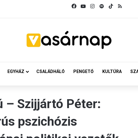
Facebook
YouTube
Instagram
Spotify
TikTok
RSS
EGYHÁZ
CSALÁDHÁLÓ
PENGETŐ
KULTÚRA
SZ
 – Szijjártó Péter:
ús pszichózis