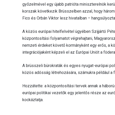
győzelmével egy újabb patrióta miniszterelnök kerül
korszak következik Brüsszelben azzal, hogy három 
Fico és Orbán Viktor lesz hivatalban – hangsúlyozta
A közös európai hitelfelvétel ügyében Szijjártó Pé
központosítási folyamatot végrehajtani, Magyaror
nemzeti érdeket követő kormányként egy erős, a k
integrációjaként képzeli el az Európai Uniót a föd
A brüsszeli bürokraták és egyes nyugat-európai po
közös adósság létrehozására, számukra például a fe
Hozzátette: a központosítási tervek annak a háborús
európai politikai vezetők egy jelentős része az eu
kockáztatja.