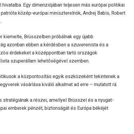
 hivatalba. Egy dimenziójában teljesen más európai politikai
patrióta közép-európai miniszterelnök, Andrej Babis, Robert
.
ter kiemelte, Brüsszelben próbálnak egy újabb
szág azonban ebben a kérdésben a szuverenista és a
özös érdekeket a középpontban tartó országok
eralista szuperállam lehetőségével szemben.
litikusok a központosítás egyik eszközeként tekintenek a
gyverek vásárlása kiváló alkalmat ad erre – mutatott rá.
 stratégiának a részei, amellyel Brüsszel és a nyugat-
rópai emberek pénzét, biztonságát és Európa békéjét