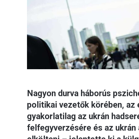
Nagyon durva háborús pszichó
politikai vezetők körében, a
gyakorlatilag az ukrán hadser
felfegyverzésére és az ukrán