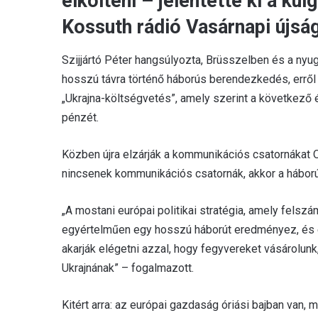
elkölteni – jelentette ki a kü
Kossuth rádió Vasárnapi újs
Szijjártó Péter hangsúlyozta, Brüsszelben és a nyug
hosszú távra történő háborús berendezkedés, erről 
„Ukrajna-költségvetés”, amely szerint a következő 
pénzét.
Közben újra elzárják a kommunikációs csatornákat 
nincsenek kommunikációs csatornák, akkor a háborún
„A mostani európai politikai stratégia, amely fels
egyértelműen egy hosszú háborút eredményez, és 
akarják elégetni azzal, hogy fegyvereket vásárolun
Ukrajnának” – fogalmazott.
Kitért arra: az európai gazdaság óriási bajban van,