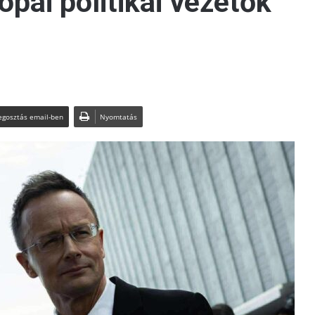
ópai politikai vezetők
gosztás email-ben
Nyomtatás