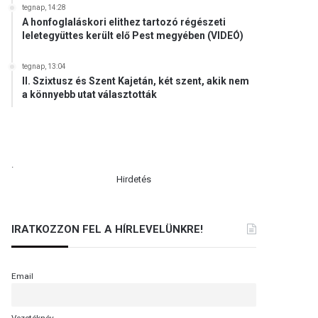
tegnap, 14:28
A honfoglaláskori elithez tartozó régészeti
leletegyüttes került elő Pest megyében (VIDEÓ)
tegnap, 13:04
II. Szixtusz és Szent Kajetán, két szent, akik nem
a könnyebb utat választották
.
Hirdetés
IRATKOZZON FEL A HÍRLEVELÜNKRE!
Email