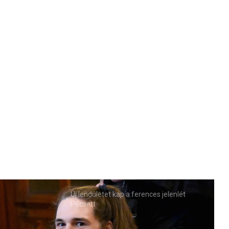
Új lendületet kap a ferences jelenlét
Pécsett