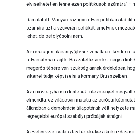
elviselhetetlen lenne ezen politikusok számára” – m
Rámutatott: Magyarországon olyan politikai stabili
számára azt a szuverén politikát, amelynek mozgató
lehet, de befolyásolni nem.
Az országos aláírásgyűjtésre vonatkozó kérdésre 
folyamatosan zajlik. Hozzátette: amikor nagy a k
megerősítésére van szükség annak érdekében, hog
sikerrel tudja képviselni a kormány Brüsszelben.
Az uniós egyhangú döntések intézményét megváltozt
elmondta, ez világosan mutatja az európai képmut
állandóan a demokrácia állapotának vélt helyzete m
legrégebbi európai szabályt próbálják áthágni.
A csehországi választást értékelve a külgazdasági