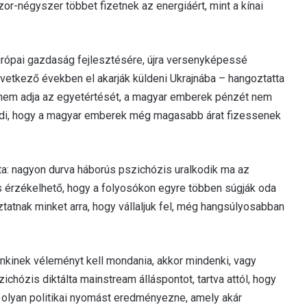
r-négyszer többet fizetnek az energiáért, mint a kínai
urópai gazdaság fejlesztésére, újra versenyképessé
övetkező években el akarják küldeni Ukrajnába – hangoztatta
 nem adja az egyetértését, a magyar emberek pénzét nem
edi, hogy a magyar emberek még magasabb árat fizessenek
ta: nagyon durva háborús pszichózis uralkodik ma az
is érzékelhető, hogy a folyosókon egyre többen súgják oda
tatnak minket arra, hogy vállaljuk fel, még hangsúlyosabban
nkinek véleményt kell mondania, akkor mindenki, vagy
chózis diktálta mainstream álláspontot, tartva attól, hogy
 olyan politikai nyomást eredményezne, amely akár