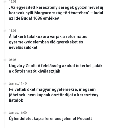
15:02
„Az egyesített keresztény seregek győzelmével új
korszak nyílt Magyarország történetében“ – Indul
az Ide Buda! 1686 emlékév
11:06
Állatkerti találkozóra várják a református
gyermekvédelemben élő gyerekeket és
nevelőszülőket
08:08
Ungváry Zsolt: A felelősség azokat is terheli, akik
a döntéshozót kiválasztják
tegnap, 17:40
Felvették őket magyar egyetemekre, mégsem
jöhetnek: nem kapnak ösztöndíjat a keresztény
fiatalok
tegnap, 16:00
Új lendületet kap a ferences jelenlét Pécsett