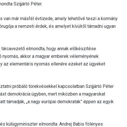
ondta Szijjártó Péter.
tás van már másfél évtizede, amely lehetővé teszi a kormány
rugója a nemzeti érdek, és amelyet kívülről támadni ugyan
a tárcavezető elmondta, hogy annak előkészítése
ülső nyomás, akkor a magyar emberek véleményének
y az elementáris nyomás ellenére ezeket az ügyeket
atni próbáló törekvésekkel kapcsolatban Szijjártó Péter
atást demokrácia ügyben, mert miközben a magyarokat
iatt támadják, „a nagy európai demokraták” éppen az egyik
 és külügyminiszter elmondta: Andrej Babis fölényes