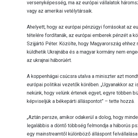
versenyképesség, ma az európai vállalatok háromszo
vagy az amerikai vetélytársaik.
Ahelyett, hogy az európai pénzügyi forrásokat az e
tételére fordítanák, az európai emberek pénzét a k
Szijjártó Péter. Közölte, hogy Magyarország ehhez
küldhetik Ukrajnába és a magyar kormány nem eng
az ukrajnai háborúért.
A koppenhágai csúcsra utalva a miniszter azt mond
európai politikai vezetők körében. „Ugyanakkor az 
nekünk, hogy velünk értenek egyet, egyre többen biz
képviseljük a békepárti álláspontot” – tette hozzá.
„Aztán persze, amikor odakerül a dolog, hogy minde
legalábbis a döntő többség felmondja a háborús pszi
egy mainstreamtől különböző álláspont felvállalása