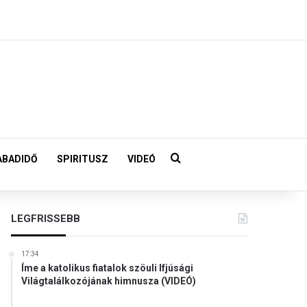
Keresés:
ABADIDŐ
SPIRITUSZ
VIDEÓ
LEGFRISSEBB
17:34
Íme a katolikus fiatalok szöuli Ifjúsági
Világtalálkozójának himnusza (VIDEÓ)