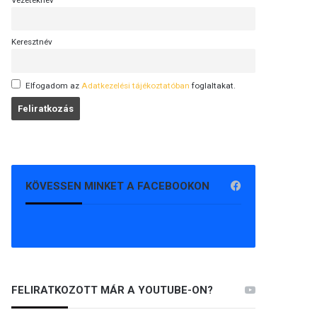
Vezetéknév
Keresztnév
Elfogadom az
Adatkezelési tájékoztatóban
foglaltakat.
KÖVESSEN MINKET A FACEBOOKON
FELIRATKOZOTT MÁR A YOUTUBE-ON?