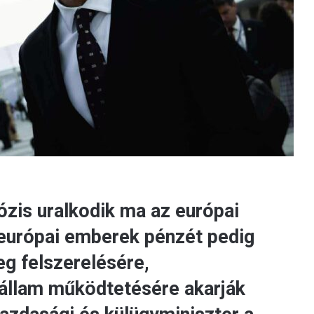
zis uralkodik ma az európai
z európai emberek pénzét pedig
eg felszerelésére,
 állam működtetésére akarják