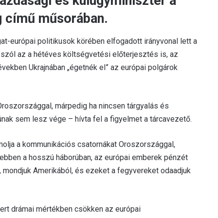
lgazdasági és külügyminiszter a
ág című műsorában.
at-európai politikusok körében elfogadott irányvonal lett a
szól az a hétéves költségvetési előterjesztés is, az
években Ukrajnában „égetnék el” az európai polgárok
Oroszországgal, márpedig ha nincsen tárgyalás és
ak sem lesz vége – hívta fel a figyelmet a tárcavezető.
zámolja a kommunikációs csatornákat Oroszországgal,
ebben a hosszú háborúban, az európai emberek pénzét
k, mondjuk Amerikából, és ezeket a fegyvereket odaadjuk
 mert drámai mértékben csökken az európai