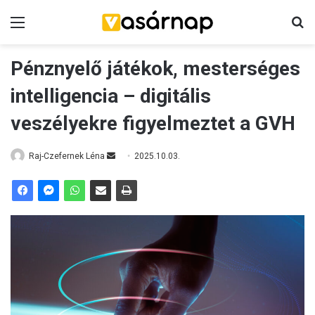
Menü
K
Pénznyelő játékok, mesterséges
intelligencia – digitális
veszélyekre figyelmeztet a GVH
Raj-Czefernek Léna
S
2025.10.03.
e
n
d
a
n
e
m
a
i