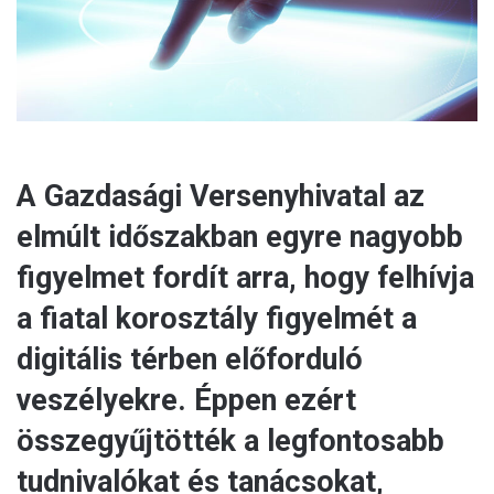
l
A Gazdasági Versenyhivatal az
elmúlt időszakban egyre nagyobb
figyelmet fordít arra, hogy felhívja
a fiatal korosztály figyelmét a
digitális térben előforduló
veszélyekre. Éppen ezért
összegyűjtötték a legfontosabb
tudnivalókat és tanácsokat,