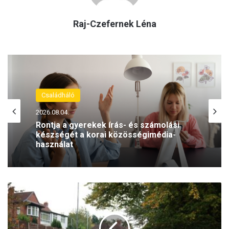
Raj-Czefernek Léna
Családháló
2026.08.04.
Rontja a gyerekek írás- és számolási
készségét a korai közösségimédia-
használat
E
g
y
s