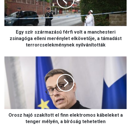
z
í
r
s
z
Egy szír származású férfi volt a manchesteri
á
r
zsinagóga elleni merénylet elkövetője, a támadást
m
terrorcselekménynek nyilvánították
a
z
O
á
r
s
o
ú
s
f
z
é
h
r
a
f
j
i
ó
v
Orosz hajó szakított el finn elektromos kábeleket a
s
o
z
tenger mélyén, a bíróság tehetetlen
l
a
t