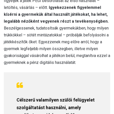
figyeljék a játék PEGI besorolását az első használat –
letöltés, vásárlás – előtt.
Igyekezzenek figyelemmel
kísérni a gyermekük által használt játékokat, ha lehet,
legalább nézőként vegyenek részt a tevékenységben.
Beszélgessenek, tudatosítsák gyermekükben, hogy milyen
trükkökkel – sötét mintázatokkal – próbálják befolyásolni a
játékkészítők őket. Egyezzenek meg előre arról, hogy a
gyermek legfeljebb milyen összegben, illetve milyen
gyakorisággal vásárolhat a játékon belül, megtanítva ezzel a
gyermeknek a pénz digitális használatát.
Célszerű valamilyen szülői felügyelet
szolgáltatást használni, amely