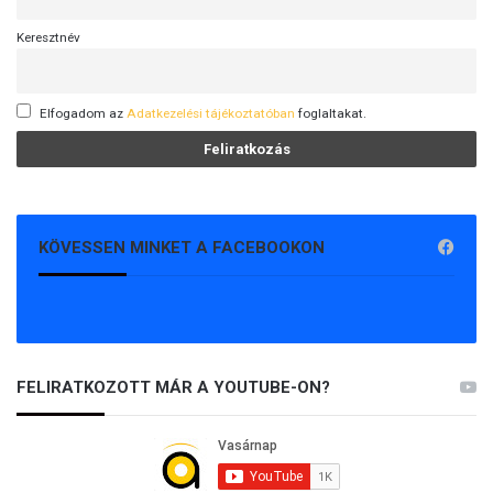
t
t
Keresztnév
á
k
Elfogadom az
Adatkezelési tájékoztatóban
foglaltakat.
KÖVESSEN MINKET A FACEBOOKON
FELIRATKOZOTT MÁR A YOUTUBE-ON?