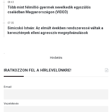
08:43
e
Több mint félmillió gyermek nevelkedik egyszülős
l
családban Magyarországon (VIDEÓ)
e
k
07:05
m
Simicskó István: Az elmúlt években rendszeressé váltak a
é
keresztények elleni agresszív megnyilvánulások
n
y
n
e
.
k
Hirdetés
n
y
IRATKOZZON FEL A HÍRLEVELÜNKRE!
i
l
v
Email
á
n
í
Vezetéknév
t
o