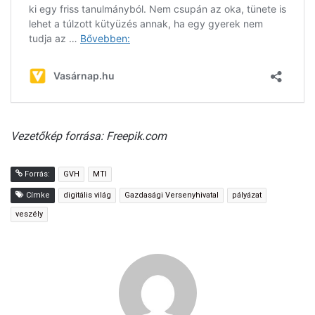
Vezetőkép forrása: Freepik.com
Forrás:
GVH
MTI
Címke
digitális világ
Gazdasági Versenyhivatal
pályázat
veszély