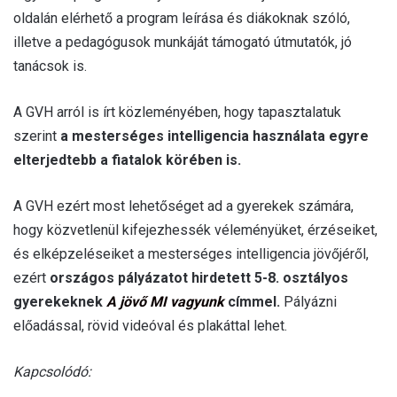
oldalán elérhető a program leírása és diákoknak szóló,
illetve a pedagógusok munkáját támogató útmutatók, jó
tanácsok is.
A GVH arról is írt közleményében, hogy tapasztalatuk
szerint
a mesterséges intelligencia használata egyre
elterjedtebb a fiatalok körében is.
A GVH ezért most lehetőséget ad a gyerekek számára,
hogy közvetlenül kifejezhessék véleményüket, érzéseiket,
és elképzeléseiket a mesterséges intelligencia jövőjéről,
ezért
országos pályázatot hirdetett 5-8. osztályos
gyerekeknek
A jövő MI vagyunk
címmel.
Pályázni
előadással, rövid videóval és plakáttal lehet.
Kapcsolódó: