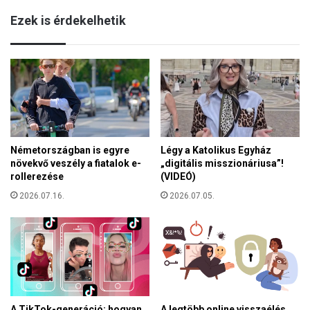
k
a
Ezek is érdekelhetik
í
m
t
a
o
n
t
c
t
h
e
e
l
s
f
t
i
e
Németországban is egyre
Légy a Katolikus Egyház
n
r
növekvő veszély a fiatalok e-
„digitális misszionáriusa”!
n
i
rollerezése
(VIDEÓ)
e
z
l
2026.07.16.
2026.07.05.
s
e
i
k
n
t
a
r
g
o
ó
m
g
o
a
A TikTok-generáció: hogyan
A legtöbb online visszaélés