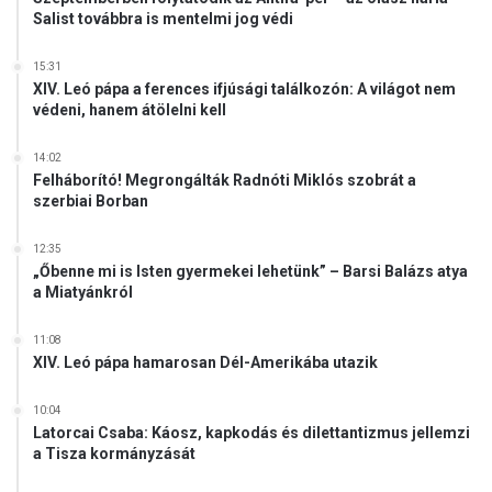
t
n
Salist továbbra is mentelmi jog védi
ő
,
j
a
15:31
e
b
XIV. Leó pápa a ferences ifjúsági találkozón: A világot nem
,
í
védeni, hanem átölelni kell
a
r
t
ó
14:02
á
s
Felháborító! Megrongálták Radnóti Miklós szobrát a
m
á
szerbiai Borban
a
g
d
t
12:35
á
e
„Őbenne mi is Isten gyermekei lehetünk” – Barsi Balázs atya
s
a Miatyánkról
h
t
e
t
t
11:08
e
e
XIV. Leó pápa hamarosan Dél-Amerikába utazik
r
t
r
l
10:04
o
e
Latorcai Csaba: Káosz, kapkodás és dilettantizmus jellemzi
r
a Tisza kormányzását
n
c
s