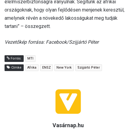
élelmiszerbiztonságra irányulnak. Segítünk az afrikai
országoknak, hogy olyan fejlődésen menjenek keresztül,
amelynek révén a növekedő lakosságukat meg tudják
tartani” – összegzett.
Vezetőkép forrása: Facebook/Szijjártó Péter
Forrás:
MTI
Címke
Afrika
ENSZ
New York
Szijjártó Péter
Vasárnap.hu