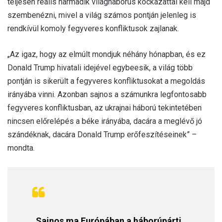
teljesen reális harmadik világháborús kockázattal kell majd
szembenézni, mivel a világ számos pontján jelenleg is
rendkívül komoly fegyveres konfliktusok zajlanak.
„Az igaz, hogy az elmúlt mondjuk néhány hónapban, és ez
Donald Trump hivatali idejével egybeesik, a világ több
pontján is sikerült a fegyveres konfliktusokat a megoldás
irányába vinni. Azonban sajnos a számunkra legfontosabb
fegyveres konfliktusban, az ukrajnai háború tekintetében
nincsen előrelépés a béke irányába, dacára a meglévő jó
szándéknak, dacára Donald Trump erőfeszítéseinek” –
mondta.
„Sajnos ma Európában a háborúpárti