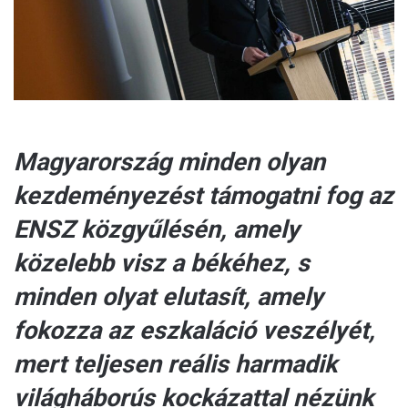
l
Magyarország minden olyan
kezdeményezést támogatni fog az
ENSZ közgyűlésén, amely
közelebb visz a békéhez, s
minden olyat elutasít, amely
fokozza az eszkaláció veszélyét,
mert teljesen reális harmadik
világháborús kockázattal nézünk