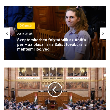
(H)arctér
2026.08.06.
Szeptemberben folytatódik az Antifa-
per – az olasz Ilaria Salist továbbra is
mentelmi jog védi
I
s
m
é
t
a
l
u