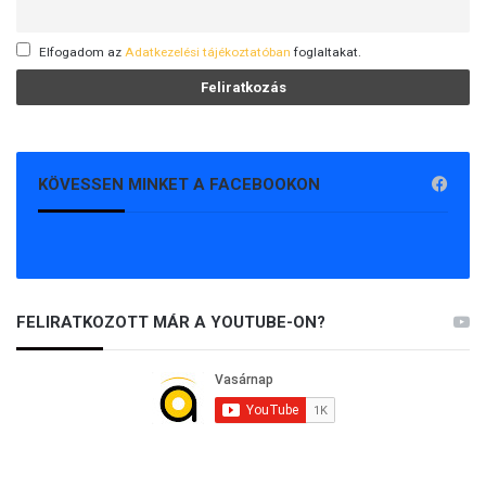
v
a
a
r
d
Elfogadom az
Adatkezelési tájékoztatóban
foglaltakat.
é
á
s
s
z
z
l
g
e
é
t
KÖVESSEN MINKET A FACEBOOKON
p
e
e
k
k
e
l
t
e
!
l
FELIRATKOZOTT MÁR A YOUTUBE-ON?
ö
v
é
s
é
t