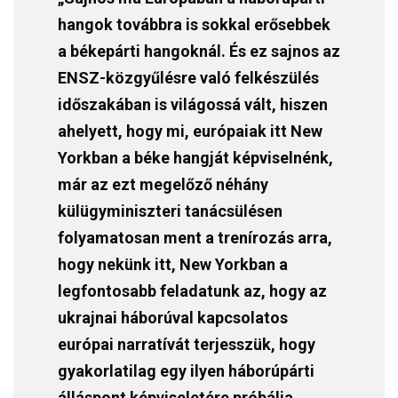
hangok továbbra is sokkal erősebbek
a békepárti hangoknál. És ez sajnos az
ENSZ-közgyűlésre való felkészülés
időszakában is világossá vált, hiszen
ahelyett, hogy mi, európaiak itt New
Yorkban a béke hangját képviselnénk,
már az ezt megelőző néhány
külügyminiszteri tanácsülésen
folyamatosan ment a trenírozás arra,
hogy nekünk itt, New Yorkban a
legfontosabb feladatunk az, hogy az
ukrajnai háborúval kapcsolatos
európai narratívát terjesszük, hogy
gyakorlatilag egy ilyen háborúpárti
álláspont képviseletére próbálja