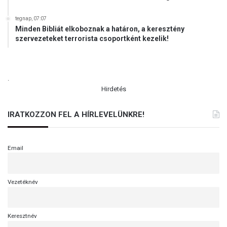
i
t
z
tegnap, 07:07
a
e
Minden Bibliát elkoboznak a határon, a keresztény
k
i
szervezeteket terrorista csoportként kezelik!
s
f
z
e
ó
l
n
.
e
é
Hirdetés
t
l
t
k
r
IRATKOZZON FEL A HÍRLEVELÜNKRE!
ü
e
l
p
-
ü
Email
M
l
u
ő
t
o
a
Vezetéknév
r
t
o
j
s
u
Keresztnév
z
k