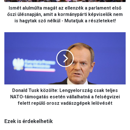
l
Ismét alulmúlta magát az ellenzék a parlament első
m
ú
őszi ülésnapján, amit a kormánypárti képviselők nem
l
is hagytak szó nélkül - Mutatjuk a részleteket!
t
a
D
m
o
a
n
g
a
á
l
t
d
a
T
z
u
e
s
l
Donald Tusk közölte: Lengyelország csak teljes
k
l
k
NATO-támogatás esetén vállalhatná a felségvizei
e
ö
felett repülő orosz vadászgépek lelövését
n
z
z
ö
é
Ezek is érdekelhetik
l
k
t
a