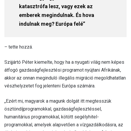
katasztrófa lesz, vagy ezek az
emberek megindulnak. És hova
indulnak meg? Európa felé”
– tette hozzá.
Szijjártó Péter kiemelte, hogy ha a nyugati világ nem képes
átfogó gazdaságfejlesztési programot nyújtani Afrikának,
akkor az onnan meginduló illegális migráció megoldhatatlan
vészhelyzetet fog jelenteni Európa számára.
„Ezért mi, magyarok a magunk dolgát itt megtesszük
ösztöndíjprogramokkal, gazdaságfejlesztéssel,
humanitárius programokkal, kötött segélyhitel-
programokkal, amelyek alapvetően a vízgazdálkodásra, az