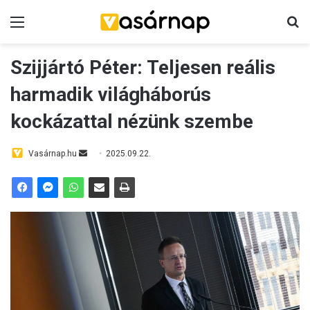
Menü
K
Szijjártó Péter: Teljesen reális
harmadik világháborús
kockázattal nézünk szembe
Vasárnap.hu
S
2025.09.22.
e
n
d
a
n
e
m
a
i