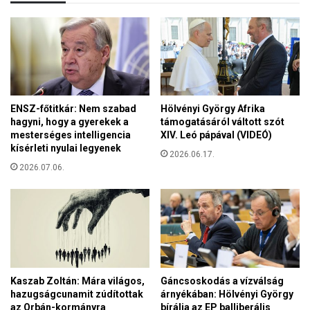
e
p
:
a
L
r
e
l
n
a
g
m
y
e
e
ENSZ-főtitkár: Nem szabad
Hölvényi György Afrika
n
hagyni, hogy a gyerekek a
támogatásáról váltott szót
l
t
mesterséges intelligencia
XIV. Leó pápával (VIDEÓ)
o
e
kísérleti nyulai legyenek
r
2026.06.17.
l
s
2026.07.06.
s
z
ő
á
ő
g
s
c
z
s
i
a
ü
k
l
Kaszab Zoltán: Mára világos,
Gáncsoskodás a vízválság
t
é
hazugságcunamit zúdítottak
árnyékában: Hölvényi György
e
s
az Orbán-kormányra
bírálja az EP balliberális