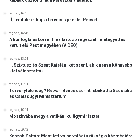
r
é
t
n
tegnap, 16:00
i
v
Új lendületet kap a ferences jelenlét Pécsett
k
á
é
l
tegnap, 14:28
p
l
A honfoglaláskori elithez tartozó régészeti leletegyüttes
v
a
került elő Pest megyében (VIDEÓ)
i
l
s
h
tegnap, 13:04
e
a
II. Szixtusz és Szent Kajetán, két szent, akik nem a könnyebb
l
t
utat választották
ő
n
k
á
tegnap, 11:11
n
a
Törvénytelenség? Rétvári Bence szerint lebukott a Szociális
e
f
és Családügyi Minisztérium
m
e
i
l
tegnap, 10:14
s
s
Moszkvába megy a vatikáni külügyminiszter
h
é
a
g
tegnap, 09:12
g
v
Kaszab Zoltán: Most lett volna valódi szükség a közmédiára
y