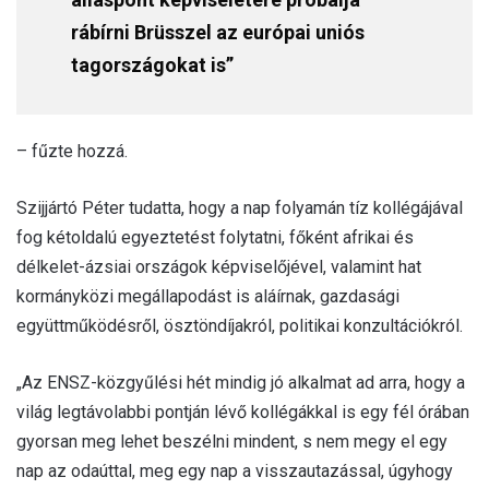
rábírni Brüsszel az európai uniós
tagországokat is”
– fűzte hozzá.
Szijjártó Péter tudatta, hogy a nap folyamán tíz kollégájával
fog kétoldalú egyeztetést folytatni, főként afrikai és
délkelet-ázsiai országok képviselőjével, valamint hat
kormányközi megállapodást is aláírnak, gazdasági
együttműködésről, ösztöndíjakról, politikai konzultációkról.
„Az ENSZ-közgyűlési hét mindig jó alkalmat ad arra, hogy a
világ legtávolabbi pontján lévő kollégákkal is egy fél órában
gyorsan meg lehet beszélni mindent, s nem megy el egy
nap az odaúttal, meg egy nap a visszautazással, úgyhogy