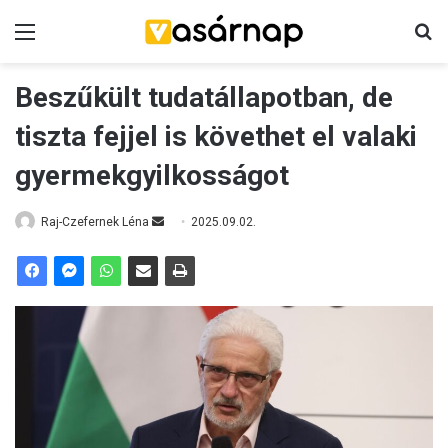
Menü
K
Beszűkült tudatállapotban, de
tiszta fejjel is követhet el valaki
gyermekgyilkosságot
Raj-Czefernek Léna
S
2025.09.02.
e
n
d
a
n
e
m
a
i