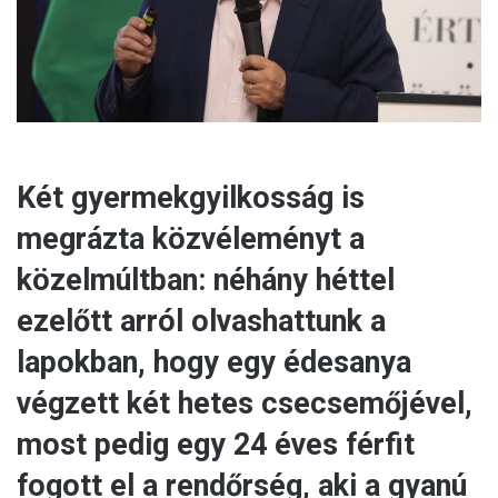
l
Két gyermekgyilkosság is
megrázta közvéleményt a
közelmúltban: néhány héttel
ezelőtt arról olvashattunk a
lapokban, hogy egy édesanya
végzett két hetes csecsemőjével,
most pedig egy 24 éves férfit
fogott el a rendőrség, aki a gyanú