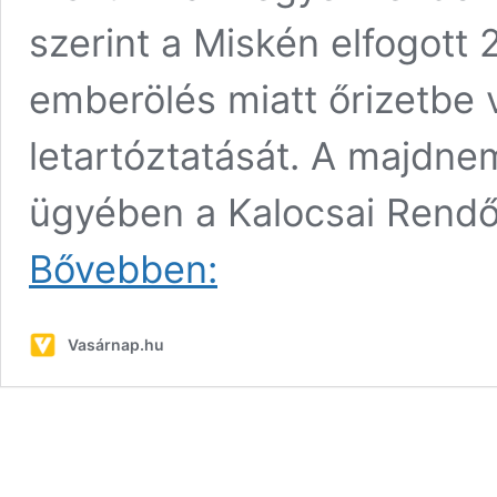
szerint a Miskén elfogott 
emberölés miatt őrizetbe
letartóztatását. A majdne
ügyében a Kalocsai Rendő
Elfogták
Bővebben:
a
miskei
kislány
Vasárnap.hu
feltételezett
gyilkosát