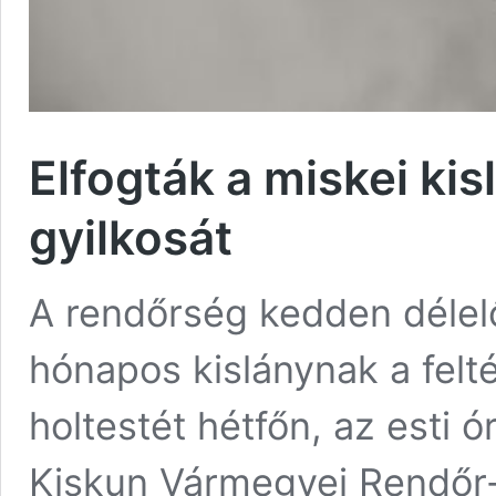
Elfogták a miskei kis
gyilkosát
A rendőrség kedden délelő
hónapos kislánynak a felté
holtestét hétfőn, az esti 
Kiskun Vármegyei Rendőr-