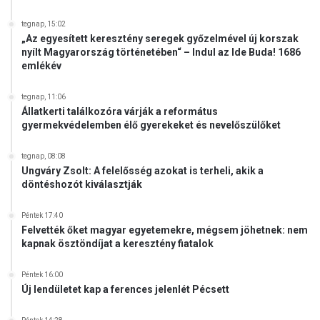
k
tegnap, 15:02
e
„Az egyesített keresztény seregek győzelmével új korszak
n
nyílt Magyarország történetében“ – Indul az Ide Buda! 1686
emlékév
tegnap, 11:06
Állatkerti találkozóra várják a református
gyermekvédelemben élő gyerekeket és nevelőszülőket
tegnap, 08:08
Ungváry Zsolt: A felelősség azokat is terheli, akik a
döntéshozót kiválasztják
Péntek 17:40
Felvették őket magyar egyetemekre, mégsem jöhetnek: nem
kapnak ösztöndíjat a keresztény fiatalok
Péntek 16:00
Új lendületet kap a ferences jelenlét Pécsett