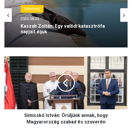
Vélemény
2026.08.04.
Kaszab Zoltán: Egy valódi katasztrófa
napjait éljük
S
i
m
i
c
s
k
ó
I
Simicskó István: Örüljünk annak, hogy
s
t
Magyarország szabad és szuverén
v