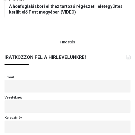
Péntek 14:28
A honfoglaláskori elithez tartozó régészeti leletegyüttes
került elő Pest megyében (VIDEÓ)
.
Hirdetés
IRATKOZZON FEL A HÍRLEVELÜNKRE!
Email
Vezetéknév
Keresztnév