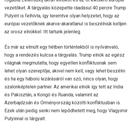
vezetőket. A tárgyalás közepette ráadásul 40 percre Trump
Putyint is felhívta, így teremtve olyan helyzetet, hogy az
európai vezetőknek akarva-akaratlanul is beszélniük kelljen
az orosz elnökkel. Itt tartunk jelenleg.
És már az elmúlt egy hétben történtekből is nyilvánvaló,
hogy a rendezés kulcsa a tárgyalás. Trump elnök az egész
világnak megmutatta, hogy egyetlen konfliktusnak sem
lehet olyan szereplője, akivel nem kell, vagy lehet beszélni
és ha egy háború lezárásáról van szó, nincs olyan, hogy
szalonképtelen partner. Az amerikai elnök így tett az India
és Pakisztán, a Kongó és Ruanda, valamint az
Azerbajdzsán és Örményország közötti konfliktusban is.
Ezek után pedig senki nem lepődhetett meg, hogy Vlagyimir
Putyinnal is tárgyalt.