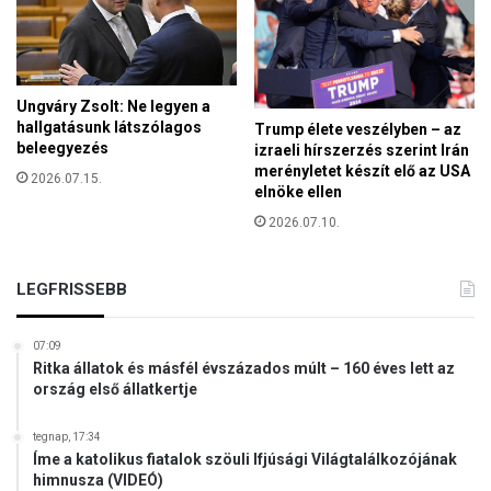
I
u
s
v
t
e
v
r
á
é
Ungváry Zsolt: Ne legyen a
n
hallgatásunk látszólagos
Trump élete veszélyben – az
n
-
beleegyezés
izraeli hírszerzés szerint Irán
n
merényletet készít elő az USA
2026.07.15.
a
elnöke ellen
p
2026.07.10.
i
r
e
LEGFRISSEBB
n
d
e
07:09
Ritka állatok és másfél évszázados múlt – 160 éves lett az
z
ország első állatkertje
v
é
tegnap, 17:34
n
Íme a katolikus fiatalok szöuli Ifjúsági Világtalálkozójának
y
himnusza (VIDEÓ)
e