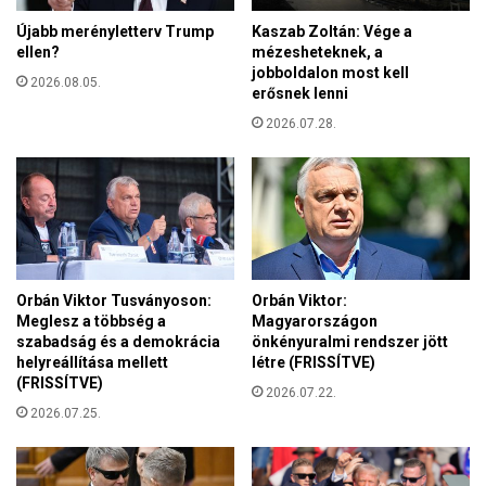
m
a
Újabb merényletterv Trump
Kaszab Zoltán: Vége a
é
g
ellen?
mézesheteknek, a
l
y
jobboldalon most kell
t
2026.08.05.
a
erősnek lenni
ó
r
f
2026.07.28.
o
e
r
n
s
n
z
a
á
k
g
a
s
d
z
Orbán Viktor Tusványoson:
Orbán Viktor:
á
a
Meglesz a többség a
Magyarországon
s
b
szabadság és a demokrácia
önkényuralmi rendszer jött
a
helyreállítása mellett
létre (FRISSÍTVE)
a
S
(FRISSÍTVE)
d
2026.07.22.
z
é
2026.07.25.
e
s
n
s
t
z