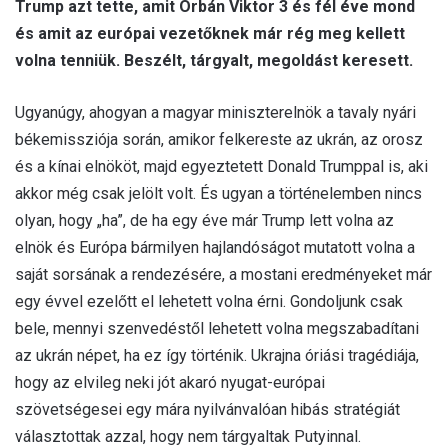
Trump azt tette, amit Orbán Viktor 3 és fél éve mond
és amit az európai vezetőknek már rég meg kellett
volna tenniük. Beszélt, tárgyalt, megoldást keresett.
Ugyanúgy, ahogyan a magyar miniszterelnök a tavaly nyári
békemissziója során, amikor felkereste az ukrán, az orosz
és a kínai elnököt, majd egyeztetett Donald Trumppal is, aki
akkor még csak jelölt volt. És ugyan a történelemben nincs
olyan, hogy „ha”, de ha egy éve már Trump lett volna az
elnök és Európa bármilyen hajlandóságot mutatott volna a
saját sorsának a rendezésére, a mostani eredményeket már
egy évvel ezelőtt el lehetett volna érni. Gondoljunk csak
bele, mennyi szenvedéstől lehetett volna megszabadítani
az ukrán népet, ha ez így történik. Ukrajna óriási tragédiája,
hogy az elvileg neki jót akaró nyugat-európai
szövetségesei egy mára nyilvánvalóan hibás stratégiát
választottak azzal, hogy nem tárgyaltak Putyinnal.