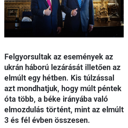
l
Felgyorsultak az események az
ukrán háború lezárását illetően az
elmúlt egy hétben. Kis túlzással
azt mondhatjuk, hogy múlt péntek
óta több, a béke irányába való
elmozdulás történt, mint az elmúlt
3 és fél évben összesen.