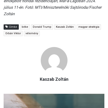
elnökjelölt floridai rezidenciáján, Mar-a-Lagóban 2024.
július 11-én. Fotó: MTI/Miniszterelnöki Sajtóiroda/Fischer
Zoltán
Címke
béke
Donald Trump
Kaszab Zoltán
magyar stratégia
Orbán Viktor
vélemény
Kaszab Zoltán