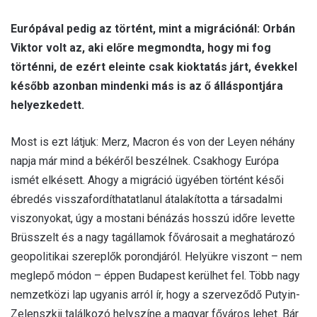
Európával pedig az történt, mint a migrációnál: Orbán
Viktor volt az, aki előre megmondta, hogy mi fog
történni, de ezért eleinte csak kioktatás járt, évekkel
később azonban mindenki más is az ő álláspontjára
helyezkedett.
Most is ezt látjuk: Merz, Macron és von der Leyen néhány
napja már mind a békéről beszélnek. Csakhogy Európa
ismét elkésett. Ahogy a migráció ügyében történt késői
ébredés visszafordíthatatlanul átalakította a társadalmi
viszonyokat, úgy a mostani bénázás hosszú időre levette
Brüsszelt és a nagy tagállamok fővárosait a meghatározó
geopolitikai szereplők porondjáról. Helyükre viszont – nem
meglepő módon – éppen Budapest kerülhet fel. Több nagy
nemzetközi lap ugyanis arról ír, hogy a szerveződő Putyin-
Zelenszkij találkozó helyszíne a magyar főváros lehet. Bár