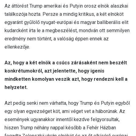
Az áttörést Trump amerikai és Putyin orosz elnök alaszkai
találkozója hozta. Persze a mindig kritikus, a két elnököt
egyaránt gyűlölő nyugat-európai és magyar balliberális elit
kudarcként írta le a megbeszélést, mondván ott semmilyen
eredmény nem történt, a valóság éppen ennek az
ellenkezője.
Az, hogy a két elnök a csúcs zárásaként nem beszélt
konkrétumokról, azt jelentette, hogy igenis
mindketten komolyan veszik azt, hogy rendezni kell a
helyzetet.
Azt pedig senki nem várhatta, hogy Trump és Putyin egyből
egy olyan egyezséget köt, ami véget vet a háborúnak. Az
események ugyanakkor innentől kezdve felgyorsultak,
hiszen Trump néhány nappal később a Fehér Házban
fogadta Zelenszkij ukrán elnököt és az őt elkísérő európai