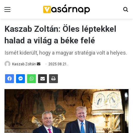
Menü
K
Kaszab Zoltán: Öles léptekkel
halad a világ a béke felé
Ismét kiderült, hogy a magyar stratégia volt a helyes.
Kaszab Zoltán
S
2025.08.21.
e
n
d
a
n
e
m
a
i