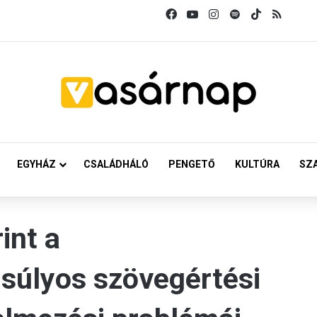
Facebook
YouTube
Instagram
Spotify
TikTok
RSS
EGYHÁZ
CSALÁDHÁLÓ
PENGETŐ
KULTÚRA
SZ
int a
súlyos szövegértési