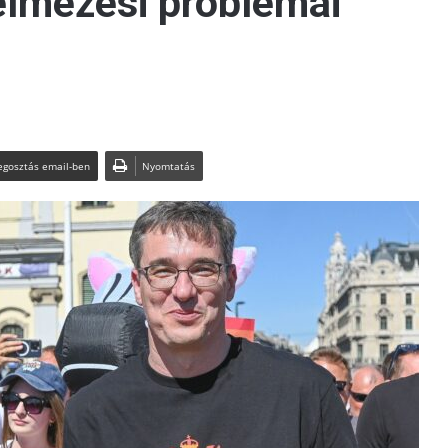
elmezési problémái
gosztás email-ben
Nyomtatás