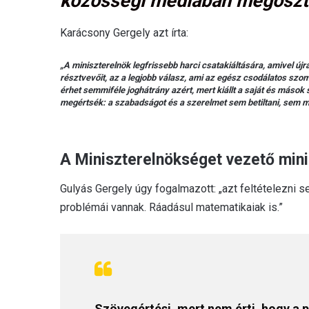
közösségi médiában megoszto
Karácsony Gergely azt írta:
„A miniszterelnök legfrissebb harci csatakiáltására, amivel 
résztvevőit, az a legjobb válasz, ami az egész csodálatos szo
érhet semmiféle joghátrány azért, mert kiállt a saját és máso
megértsék: a szabadságot és a szerelmet sem betiltani, sem m
A Miniszterelnökséget vezető mini
Gulyás Gergely úgy fogalmazott: „azt feltételezni
problémái vannak. Ráadásul matematikaiak is.”
Szövegértési, mert nem érti, hogy a 