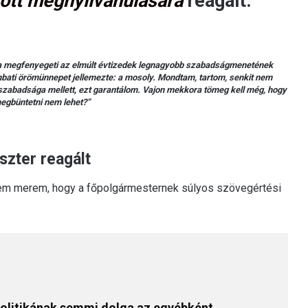
tt megnyilvánulására
reagált.
újra megfenyegeti az elmúlt évtizedek legnagyobb szabadságmenetének
mbati örömünnepet jellemezte: a mosoly. Mondtam, tartom, senkit nem
k szabadsága mellett, ezt garantálom. Vajon mekkora tömeg kell még, hogy
egbüntetni nem lehet?”
szter reagált
 sem merem, hogy a főpolgármesternek súlyos szövegértési
politikának semmi dolga az egyébként