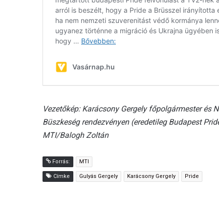
Vezetőkép: Karácsony Gergely főpolgármester és N
Büszkeség rendezvényen (eredetileg Budapest Pride 
MTI/Balogh Zoltán
Forrás:
MTI
Címke
Gulyás Gergely
Karácsony Gergely
Pride