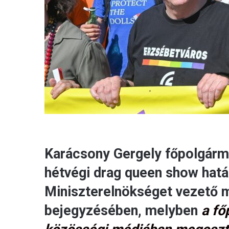
Karácsony Gergely főpolgárme
hétvégi drag queen show hatás
Miniszterelnökséget vezető 
bejegyzésében, melyben
a fő