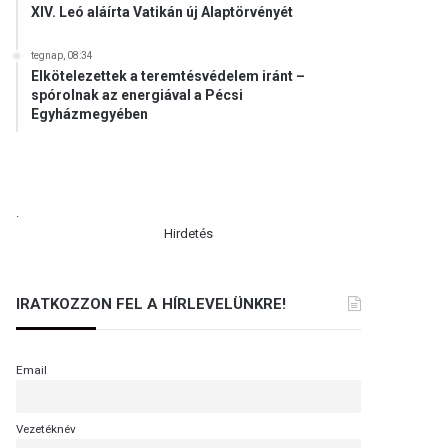
XIV. Leó aláírta Vatikán új Alaptörvényét
tegnap, 08:34
Elkötelezettek a teremtésvédelem iránt –
spórolnak az energiával a Pécsi
Egyházmegyében
.
Hirdetés
IRATKOZZON FEL A HÍRLEVELÜNKRE!
Email
Vezetéknév