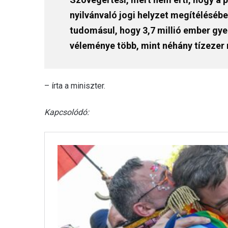
nyilvánvaló jogi helyzet megítéléséb
tudomásul, hogy 3,7 millió ember gy
véleménye több, mint néhány tízezer 
– írta a miniszter.
Kapcsolódó: