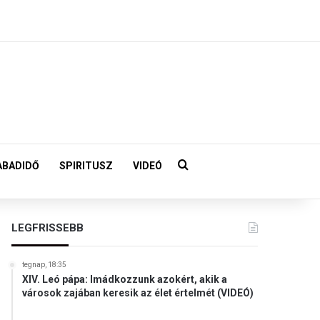
Keresés:
ABADIDŐ
SPIRITUSZ
VIDEÓ
LEGFRISSEBB
tegnap, 18:35
XIV. Leó pápa: Imádkozzunk azokért, akik a
városok zajában keresik az élet értelmét (VIDEÓ)