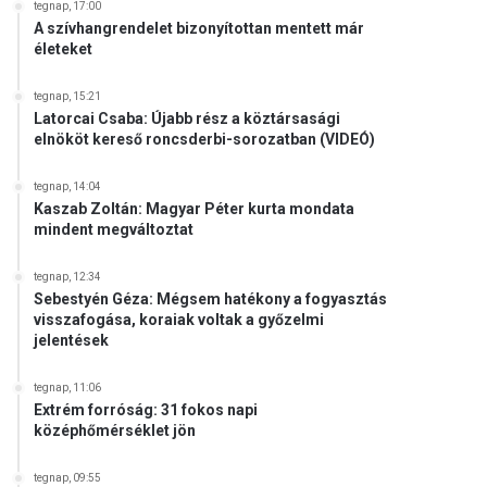
tegnap, 17:00
A szívhangrendelet bizonyítottan mentett már
életeket
tegnap, 15:21
Latorcai Csaba: Újabb rész a köztársasági
elnököt kereső roncsderbi-sorozatban (VIDEÓ)
tegnap, 14:04
Kaszab Zoltán: Magyar Péter kurta mondata
mindent megváltoztat
tegnap, 12:34
Sebestyén Géza: Mégsem hatékony a fogyasztás
visszafogása, koraiak voltak a győzelmi
jelentések
tegnap, 11:06
Extrém forróság: 31 fokos napi
középhőmérséklet jön
tegnap, 09:55