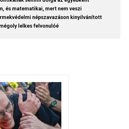
en, és matematikai, mert nem veszi
ermekvédelmi népszavazáson kinyilvánított
mégoly lelkes felvonulóé