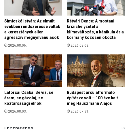
l
g
n
m
a
a
k
Simicskó István: Az elmúlt
Rétvári Bence: A mostani
g
b
években rendszeressé váltak
krízishelyzetet a
á
e
a keresztények elleni
klímaváltozás, a kánikula és a
n
agresszív megnyilvánulások
kormány közösen okozta
n
a
n
2026.08.06.
2026.08.03.
k
e
K
t
a
e
r
k
á
e
c
t
s
é
o
s
Latorcai Csaba: Se víz, se
Budapest arculatformáló
n
áram, se gázolaj, se
építésze volt – 100 éve halt
l
y
köztársasági elnök
meg Hauszmann Alajos
e
G
l
2026.08.03.
2026.07.31.
e
k
r
i
g
é
LEGFRISSEBB