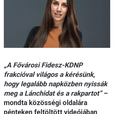
m
a
i
l
„A Fővárosi Fidesz-KDNP
frakcióval világos a kérésünk,
hogy legalább napközben nyissák
meg a Lánchidat és a rakpartot”
–
mondta közösségi oldalára
pénteken feltöltött videójában