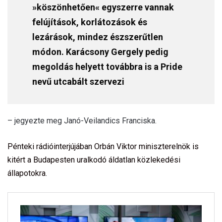
»köszönhetően« egyszerre vannak
felújítások, korlátozások és
lezárások, mindez észszerűtlen
módon. Karácsony Gergely pedig
megoldás helyett továbbra is a Pride
nevű utcabált szervezi
– jegyezte meg Janó-Veilandics Franciska.
Pénteki rádióinterjújában Orbán Viktor miniszterelnök is
kitért a Budapesten uralkodó áldatlan közlekedési
állapotokra.