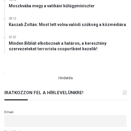
Ó
Moszkvába megy a vatikáni külügyminiszter
)
09:12
Kaszab Zoltán: Most lett volna valódi szükség a közmédiára
07:07
Minden Bibliát elkoboznak a határon, a keresztény
szervezeteket terrorista csoportként kezelik!
.
Hirdetés
IRATKOZZON FEL A HÍRLEVELÜNKRE!
Email