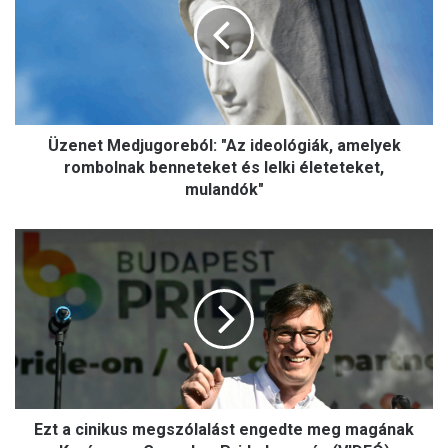
n
e
t
M
e
d
Üzenet Medjugoreból: "Az ideológiák, amelyek
j
u
rombolnak benneteket és lelki életeteket,
g
mulandók"
o
r
E
e
z
b
t
ó
a
l
c
:
i
"
n
A
i
z
k
i
Ezt a cinikus megszólalást engedte meg magának
u
d