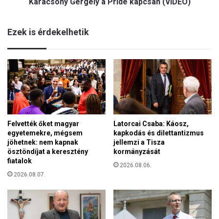
s
Karácsony Gergely a Pride kapcsán (VIDEÓ)
e
m
o
e
l
Ezek is érdekelhetik
g
ó
s
g
z
i
ó
á
l
k
a
,
l
a
á
m
s
e
Felvették őket magyar
Latorcai Csaba: Káosz,
t
l
egyetemekre, mégsem
kapkodás és dilettantizmus
e
y
jöhetnek: nem kapnak
jellemzi a Tisza
n
e
ösztöndíjat a keresztény
kormányzását
g
k
fiatalok
e
2026.08.06.
r
2026.08.07.
d
o
t
m
e
b
m
o
e