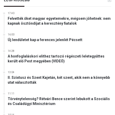
e
l
l
e
y
17:40
t
a
Felvették őket magyar egyetemekre, mégsem jöhetnek: nem
e
kapnak ösztöndíjat a keresztény fiatalok
P
t
r
e
i
16:00
k
Új lendületet kap a ferences jelenlét Pécsett
d
e
e
t
k
14:28
,
a
A honfoglaláskori elithez tartozó régészeti leletegyüttes
m
került elő Pest megyében (VIDEÓ)
p
u
c
l
s
13:04
a
II. Szixtusz és Szent Kajetán, két szent, akik nem a könnyebb
á
n
utat választották
n
d
(
ó
V
11:11
k
Törvénytelenség? Rétvári Bence szerint lebukott a Szociális
I
"
és Családügyi Minisztérium
D
E
10:14