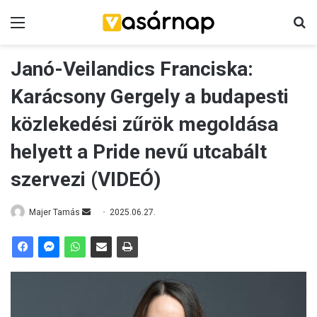
Menü
K
Janó-Veilandics Franciska:
Karácsony Gergely a budapesti
közlekedési zűrök megoldása
helyett a Pride nevű utcabált
szervezi (VIDEÓ)
Majer Tamás
S
2025.06.27.
e
n
d
a
n
e