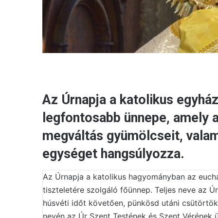
Az Úrnapja a katolikus egyház
legfontosabb ünnepe, amely a 
megváltás gyümölcseit, valami
egységet hangsúlyozza.
Az Úrnapja a katolikus hagyományban az euchar
tiszteletére szolgáló főünnep. Teljes neve az 
húsvéti időt követően, pünkösd utáni csütörtö
nevén az Úr Szent Testének és Szent Vérének ü