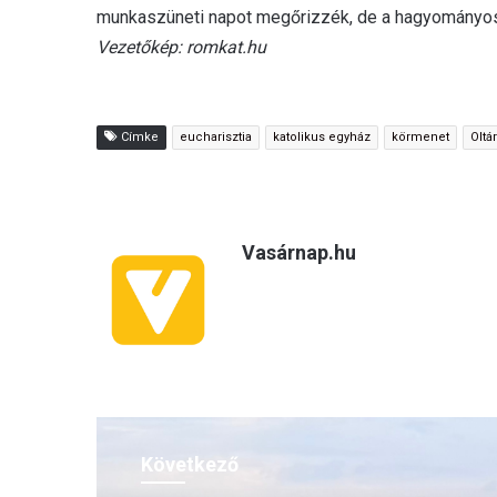
munkaszüneti napot megőrizzék, de a hagyományos 
Vezetőkép: romkat.hu
Címke
eucharisztia
katolikus egyház
körmenet
Oltá
Vasárnap.hu
Következő