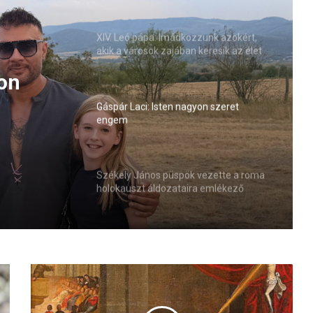
XIV. Leó pápa: Imádkozzunk azokért,
akik a városok zajában keresik az élet
értelmét (VIDEÓ)
ezette
zataira
Gáspár Laci: Isten nagyon szeret
engem
Székely János püspök vezette a roma
holokauszt áldozataira emlékező
imaórát
C
a
s