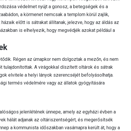
rdozása védelmet nyújt a gonosz, a betegségek és a
zaabádon, a körmenet nemcsak a templom körül zajlik,
ázaik előtt is sátrakat állítanak, jelezve, hogy az áldás az
a házakban is elhelyezik, hogy megvédjék azokat például a
ek
tődik. Régen az úrnapkor nem dolgoztak a mezőn, és nem
 tulajdonítottak. A virágokkal díszített oltárok és sátrak
ágok elvitele a helyi lányok szerencséjét befolyásolhatja
.
ági termés védelmére vagy az állatok gyógyítására
valóságos jelenlétének ünnepe, amely az egyházi évben a
ívek hálát adjanak az oltáriszentségért, és megerősítsék
nnep a kommunista időszakban vasárnapra került át, hogy a