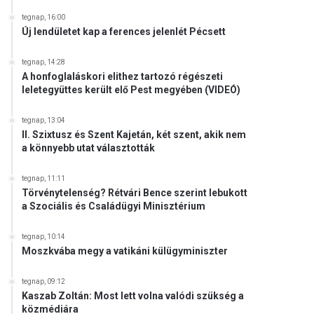
tegnap, 16:00
Új lendületet kap a ferences jelenlét Pécsett
tegnap, 14:28
A honfoglaláskori elithez tartozó régészeti
leletegyüttes került elő Pest megyében (VIDEÓ)
tegnap, 13:04
II. Szixtusz és Szent Kajetán, két szent, akik nem
a könnyebb utat választották
tegnap, 11:11
Törvénytelenség? Rétvári Bence szerint lebukott
a Szociális és Családügyi Minisztérium
tegnap, 10:14
Moszkvába megy a vatikáni külügyminiszter
tegnap, 09:12
Kaszab Zoltán: Most lett volna valódi szükség a
közmédiára