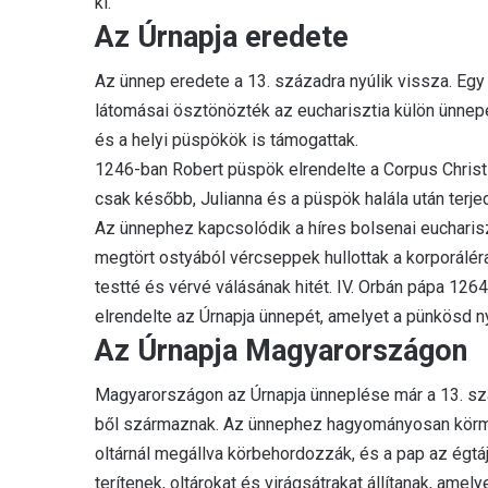
ki.
Az Úrnapja eredete
Az ünnep eredete a 13. századra nyúlik vissza. Egy 
látomásai ösztönözték az eucharisztia külön ünne
és a helyi püspökök is támogattak.
1246-ban Robert püspök elrendelte a Corpus Christ
csak később, Julianna és a püspök halála után terje
Az ünnephez kapcsolódik a híres bolsenai eucharis
megtört ostyából vércseppek hullottak a korporálér
testté és vérvé válásának hitét
.
IV. Orbán pápa 1264
elrendelte az Úrnapja ünnepét, amelyet a pünkösd n
Az Úrnapja Magyarországon
Magyarországon az Úrnapja ünneplése már a 13. szá
ből származnak
.
Az ünnephez hagyományosan körmen
oltárnál megállva körbehordozzák, és a pap az égtáj
terítenek, oltárokat és virágsátrakat állítanak, amel