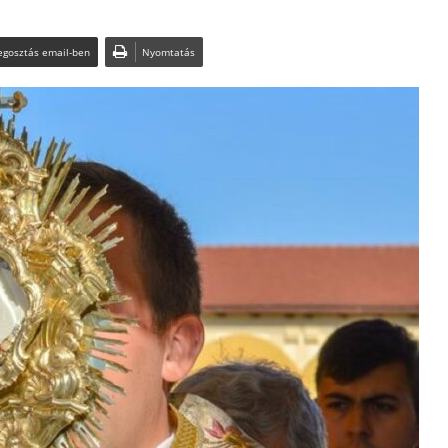
gosztás email-ben
Nyomtatás