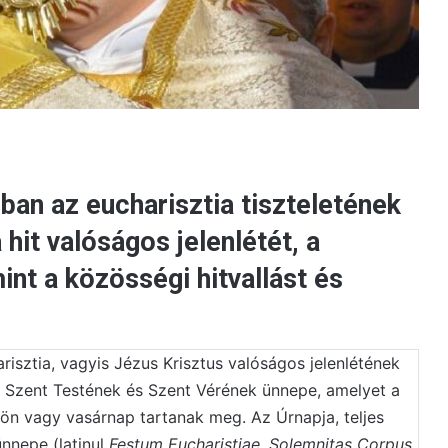
ban az eucharisztia tiszteletének
hit valóságos jelenlétét, a
nt a közösségi hitvallást és
isztia, vagyis Jézus Krisztus valóságos jelenlétének
Úr Szent Testének és Szent Vérének ünnepe, amelyet a
kön vagy vasárnap tartanak meg. Az Úrnapja, teljes
nnepe (latinul
Festum Eucharistiae
,
Solemnitas Corpus