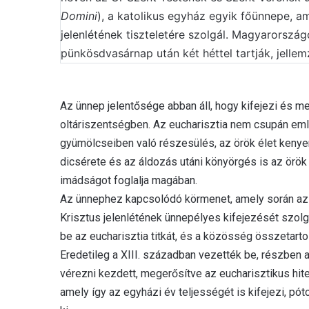
Domini
), a katolikus egyház egyik főünnepe, am
jelenlétének tiszteletére szolgál. Magyarorszá
pünkösdvasárnap után két héttel tartják, jellem
Az ünnep jelentősége abban áll, hogy kifejezi és meg
oltáriszentségben. Az eucharisztia nem csupán em
gyümölcseiben való részesülés, az örök élet kenyeré
dicsérete és az áldozás utáni könyörgés is az örök 
imádságot foglalja magában.
Az ünnephez kapcsolódó körmenet, amely során az o
Krisztus jelenlétének ünnepélyes kifejezését szol
be az eucharisztia titkát, és a közösség összetartoz
Eredetileg a XIII. században vezették be, részben 
vérezni kezdett, megerősítve az eucharisztikus hite
amely így az egyházi év teljességét is kifejezi, pót