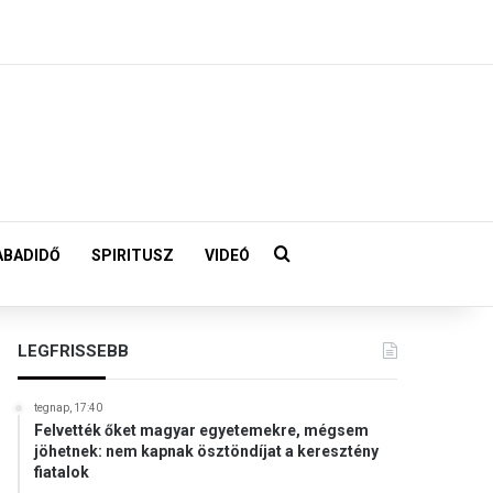
Keresés:
ABADIDŐ
SPIRITUSZ
VIDEÓ
LEGFRISSEBB
tegnap, 17:40
Felvették őket magyar egyetemekre, mégsem
jöhetnek: nem kapnak ösztöndíjat a keresztény
fiatalok