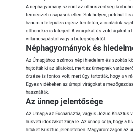
A néphagyomány szerint az oltáriszentség körbeho
természeti csapások ellen
.
Sok helyen, például Tis
hanem a település egész területén, a családok saját h
otthonokra is kiterjed. A virágokat és zöld ágakat 
villámcsapástól vagy a betegségektől.
Néphagyományok és hiedelm
Az Úrnapjához számos népi hiedelem és szokás kö
hajtották ki az állatokat, mert az ünnepnek varázserőt
őrzése is fontos volt, mert úgy tartották, hogy a vir
Egyes vidékeken az úrnapi virágokat a mezőgazdas
használták.
Az ünnep jelentősége
Az Úrnapja az Eucharisztia, vagyis Jézus Krisztus 
húsvéti időszakot zárja le. Az ünnep célja, hogy a h
hitüket Krisztus jelenlétében. Magyarországon az ü