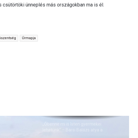
csütörtöki ünneplés más országokban ma is él.
riszentség
Úrmapja
„Őbenne mi is Isten gyermekei
lehetünk” – Barsi Balázs atya a
Miatyánkról