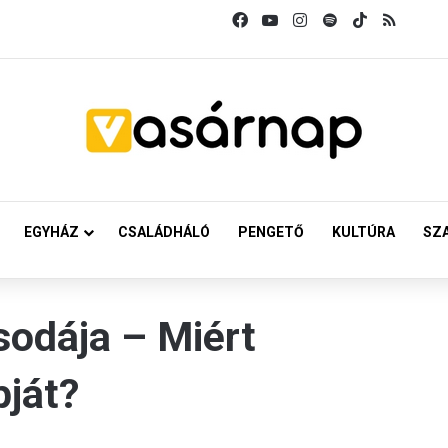
Facebook
YouTube
Instagram
Spotify
TikTok
RSS
EGYHÁZ
CSALÁDHÁLÓ
PENGETŐ
KULTÚRA
SZ
sodája – Miért
pját?