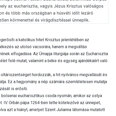
ely az eucharisztia, vagyis Jézus Krisztus valóságos
gon és több más országban a húsvéti időt lezáró
zően körmenettel és virágdíszítéssel ünneplik.
erősíti a katolikus hitet Krisztus jelenlétében az
lékezés az utolsó vacsorára, hanem a megváltás
nek elfogadása. Az Úrnapja liturgiája során az Eucharisztia
élet felé mutat, valamint a béke és egység ajándékáért való
ltáriszentséget hordozzák, a hit nyilvános megvallását és
gálja. Ez a hagyomány a nép számára szemléletesen mutatja
ását is erősíti.
a bolsenai eucharisztikus csoda nyomán, amikor az ostya
t. IV. Orbán pápa 1264-ben tette kötelezővé az ünnepet,
olva azt a hiányt, amelyet Szent Julianna látomása mutatott