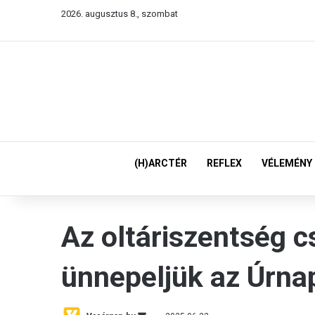
2026. augusztus 8., szombat
(H)ARCTÉR
REFLEX
VÉLEMÉNY
Az oltáriszentség c
ünnepeljük az Úrna