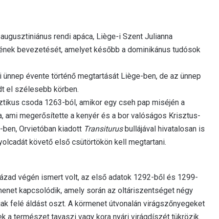
augusztiniánus rendi apáca, Liège-i Szent Julianna
pének bevezetését, amelyet később a dominikánus tudósok
i ünnep évente történő megtartását Liège-ben, de az ünnep
dt el szélesebb körben.
ztikus csoda 1263-ból, amikor egy cseh pap miséjén a
a, ami megerősítette a kenyér és a bor valóságos Krisztus-
-ben, Orvietóban kiadott
Transiturus
bullájával hivatalosan is
yolcadát követő első csütörtökön kell megtartani.
zad végén ismert volt, az első adatok 1292-ből és 1299-
et kapcsolódik, amely során az oltáriszentséget négy
ak felé áldást oszt
.
A körmenet útvonalán virágszőnyegeket
yek a természet tavaszi vagy kora nyári virágdíszét tükrözik.