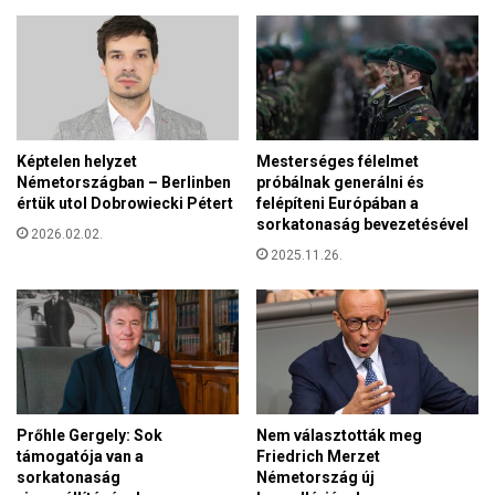
i
s
h
t
á
r
z
e
e
(
l
V
n
i
Képtelen helyzet
Mesterséges félelmet
ö
d
Németországban – Berlinben
próbálnak generálni és
k
e
értük utol Dobrowiecki Pétert
felépíteni Európában a
ö
sorkatonaság bevezetésével
ó
2026.02.02.
t
v
2025.11.26.
é
a
s
l
f
!
é
)
r
j
é
t
Prőhle Gergely: Sok
Nem választották meg
támogatója van a
Friedrich Merzet
sorkatonaság
Németország új