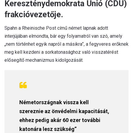
Kereszténydemokrata Unió (CDU)
frakcióvezetője.
Spahn a Rheinische Post című német lapnak adott
interjújában elmondta, bár egy folyamatról van szó, amely
„nem történhet egyik napról a másikra”, a fegyveres erőknek
meg kell kezdeni a sorkatonasághoz való visszatérést
elősegítő mechanizmus kidolgozását.
Németországnak vissza kell
szereznie az önvédelmi kapacitását,
ehhez pedig akár 60 ezer további
katonára lesz szükség”