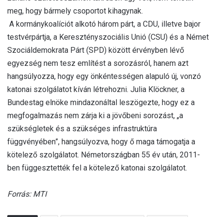
meg, hogy bármely csoportot kihagynak.
A kormánykoalíciót alkotó három párt, a CDU, illetve bajor
testvérpártja, a Keresztényszociális Unió (CSU) és a Német
Szociáldemokrata Párt (SPD) között érvényben lévő
egyezség nem tesz említést a sorozásról, hanem azt
hangsúlyozza, hogy egy önkéntességen alapuló új, vonzó
katonai szolgálatot kíván létrehozni. Julia Klöckner, a
Bundestag elnöke mindazonáltal leszögezte, hogy ez a
megfogalmazás nem zárja ki a jövőbeni sorozást, „a
szükségletek és a szükséges infrastruktúra
függvényében”, hangsúlyozva, hogy ő maga támogatja a
kötelező szolgálatot. Németországban 55 év után, 2011-
ben függesztették fel a kötelező katonai szolgálatot.
Forrás: MTI