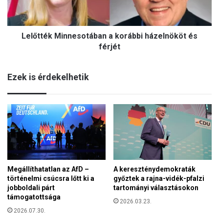
é
-
k
v
M
b
Lelőtték Minnesotában a korábbi házelnököt és
i
h
n
férjét
a
n
z
e
a
Ezek is érdekelhetik
s
é
o
r
t
k
á
e
b
z
a
e
n
t
a
t
k
B
Megállíthatatlan az AfD –
A kereszténydemokraták
o
u
történelmi csúcsra lőtt ki a
győztek a rajna-vidék-pfalzi
r
d
jobboldali párt
tartományi választásokon
á
a
támogatottsága
b
2026.03.23.
p
b
2026.07.30.
e