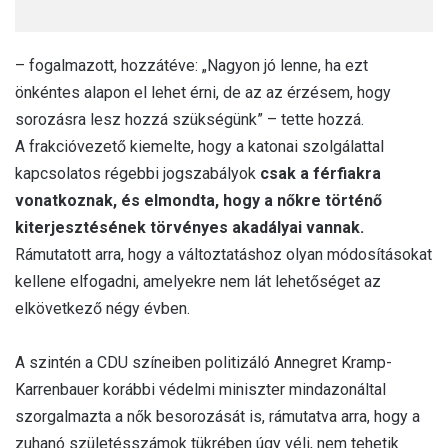
– fogalmazott, hozzátéve: „Nagyon jó lenne, ha ezt
önkéntes alapon el lehet érni, de az az érzésem, hogy
sorozásra lesz hozzá szükségünk” – tette hozzá.
A frakcióvezető kiemelte, hogy a katonai szolgálattal
kapcsolatos régebbi jogszabályok
csak a férfiakra
vonatkoznak, és elmondta, hogy a nőkre történő
kiterjesztésének törvényes akadályai vannak.
Rámutatott arra, hogy a változtatáshoz olyan módosításokat
kellene elfogadni, amelyekre nem lát lehetőséget az
elkövetkező négy évben.
A szintén a CDU színeiben politizáló Annegret Kramp-
Karrenbauer korábbi védelmi miniszter mindazonáltal
szorgalmazta a nők besorozását is, rámutatva arra, hogy a
zuhanó születésszámok tükrében úgy véli, nem tehetik