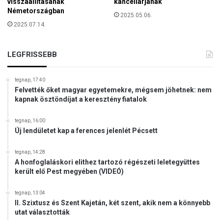
visszaállításának
kancellárjának
Németországban
2025.05.06.
2025.07.14.
LEGFRISSEBB
tegnap, 17:40
Felvették őket magyar egyetemekre, mégsem jöhetnek: nem
kapnak ösztöndíjat a keresztény fiatalok
tegnap, 16:00
Új lendületet kap a ferences jelenlét Pécsett
tegnap, 14:28
A honfoglaláskori elithez tartozó régészeti leletegyüttes
került elő Pest megyében (VIDEÓ)
tegnap, 13:04
II. Szixtusz és Szent Kajetán, két szent, akik nem a könnyebb
utat választották