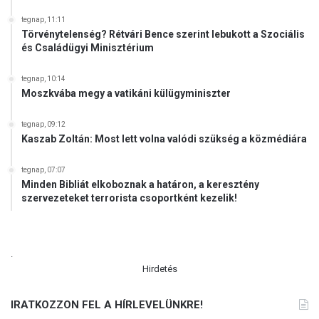
tegnap, 11:11
Törvénytelenség? Rétvári Bence szerint lebukott a Szociális
és Családügyi Minisztérium
tegnap, 10:14
Moszkvába megy a vatikáni külügyminiszter
tegnap, 09:12
Kaszab Zoltán: Most lett volna valódi szükség a közmédiára
tegnap, 07:07
Minden Bibliát elkoboznak a határon, a keresztény
szervezeteket terrorista csoportként kezelik!
.
Hirdetés
IRATKOZZON FEL A HÍRLEVELÜNKRE!