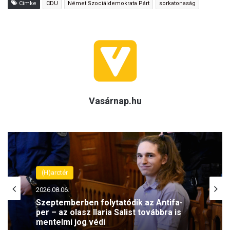
Címke
CDU
Német Szociáldemokrata Párt
sorkatonaság
Vasárnap.hu
(H)arctér
2026.08.06.
Szeptemberben folytatódik az Antifa-
per – az olasz Ilaria Salist továbbra is
mentelmi jog védi