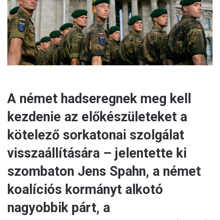
a
i
l
A német hadseregnek meg kell
kezdenie az előkészületeket a
kötelező sorkatonai szolgálat
visszaállítására – jelentette ki
szombaton Jens Spahn, a német
koalíciós kormányt alkotó
nagyobbik párt, a