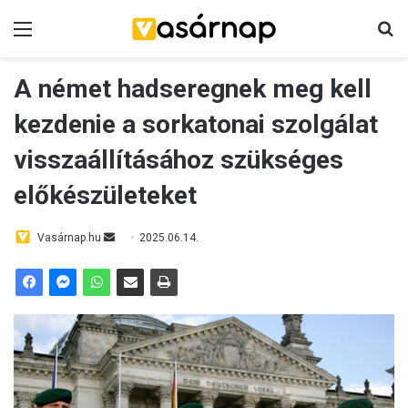
Menü
K
A német hadseregnek meg kell
kezdenie a sorkatonai szolgálat
visszaállításához szükséges
előkészületeket
Vasárnap.hu
S
2025.06.14.
e
n
d
a
n
e
m