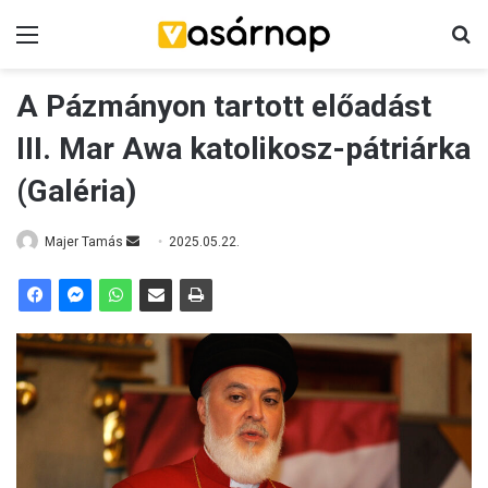
Menü
K
A Pázmányon tartott előadást
III. Mar Awa katolikosz-pátriárka
(Galéria)
Majer Tamás
S
2025.05.22.
e
n
d
a
n
e
m
a
i