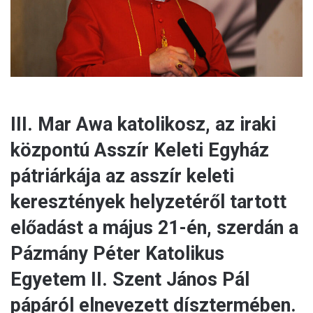
l
III. Mar Awa katolikosz, az iraki
központú Asszír Keleti Egyház
pátriárkája az asszír keleti
keresztények helyzetéről tartott
előadást a május 21-én, szerdán a
Pázmány Péter Katolikus
Egyetem II. Szent János Pál
pápáról elnevezett dísztermében.