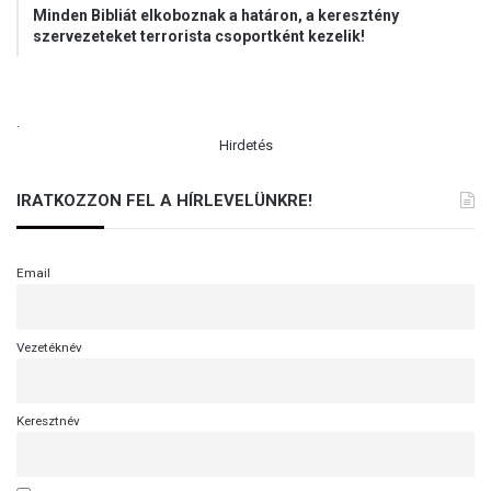
Minden Bibliát elkoboznak a határon, a keresztény
y
szervezeteket terrorista csoportként kezelik!
.
Hirdetés
IRATKOZZON FEL A HÍRLEVELÜNKRE!
Email
Vezetéknév
Keresztnév