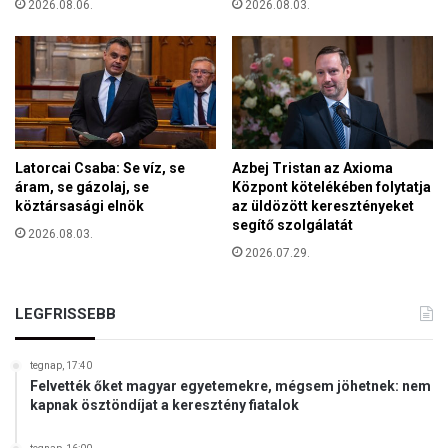
2026.08.06.
2026.08.03.
á
ú
s
z
z
e
l
u
a
m
j
n
á
á
r
l
Latorcai Csaba: Se víz, se
Azbej Tristan az Axioma
ó
e
áram, se gázolaj, se
Központ kötelékében folytatja
l
köztársasági elnök
az üldözött keresztényeket
l
f
segítő szolgálatát
k
2026.08.03.
o
ö
2026.07.29.
g
v
a
e
d
t
LEGFRISSEBB
o
e
t
t
t
tegnap, 17:40
t
Felvették őket magyar egyetemekre, mégsem jöhetnek: nem
e
k
kapnak ösztöndíjat a keresztény fiatalok
l
e
h
t