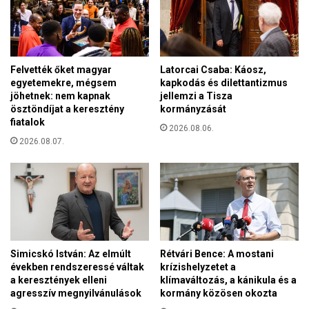
l
s
t
e
é
k
k
c
a
í
Felvették őket magyar
Latorcai Csaba: Káosz,
w
egyetemekre, mégsem
kapkodás és dilettantizmus
m
a
jöhetnek: nem kapnak
jellemzi a Tisza
e
s
ösztöndíjat a keresztény
kormányzását
r
h
fiatalok
é
2026.08.06.
i
r
2026.08.07.
n
ő
g
l
t
,
o
i
n
l
i
l
z
e
s
Simicskó István: Az elmúlt
Rétvári Bence: A mostani
t
i
években rendszeressé váltak
krízishelyzetet a
v
d
a keresztények elleni
klímaváltozás, a kánikula és a
e
agresszív megnyilvánulások
kormány közösen okozta
ó
z
m