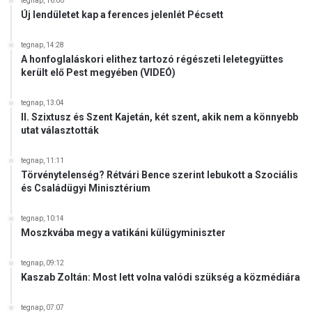
a
tegnap, 16:00
t
Új lendületet kap a ferences jelenlét Pécsett
t
ő
á
s
r
tegnap, 14:28
g
A honfoglaláskori elithez tartozó régészeti leletegyüttes
o
y
került elő Pest megyében (VIDEÓ)
z
i
a
l
t
tegnap, 13:04
k
II. Szixtusz és Szent Kajetán, két szent, akik nem a könnyebb
o
o
utat választották
t
s
a
s
r
tegnap, 11:11
á
Törvénytelenség? Rétvári Bence szerint lebukott a Szociális
o
g
és Családügyi Minisztérium
m
o
á
t
tegnap, 10:14
n
Moszkvába megy a vatikáni külügyminiszter
k
o
r
tegnap, 09:12
Kaszab Zoltán: Most lett volna valódi szükség a közmédiára
m
á
n
tegnap, 07:07