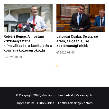
© Copyright 2026, Minden jog fenntartva! |
Vasárnap.hu
Impresszum
Hírbeküldés
Adatkezelési tájékoztató