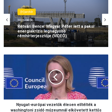
(H)arctér
2026.08.06.
Rétvári Bence: Magyar Péter lett a paksi
energiakrízis legnagyobb
rémhírterjesztője (VIDEÓ)
N
y
u
g
a
t
-
e
u
Nyugat-európai vezetők élesen elítélték a
r
ó
washingtoni zsidó múzeumnál elkövetett kettős