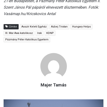
21-én Budapesten, a Pázmány Péter Katolikus Egyetem II.
Szent János Pál pápáról elnevezett dísztermében. Fotók:
Vasárnap.hu/Kricskovics Antal
Címke
Asszír Keleti Egyház
Azbej Tristan
Hungary Helps
III. Mar Awa katolikosz
Irak
KDNP
Pázmány Péter Katolikus Egyetem
Majer Tamás