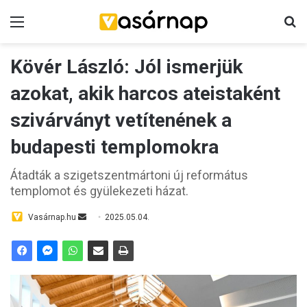
Menü
K
Kövér László: Jól ismerjük
azokat, akik harcos ateistaként
szivárványt vetítenének a
budapesti templomokra
Átadták a szigetszentmártoni új református
templomot és gyülekezeti házat.
Vasárnap.hu
S
2025.05.04.
e
n
d
a
n