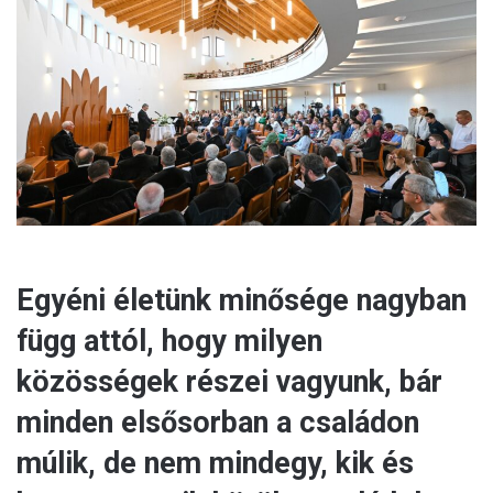
e
m
a
i
l
Egyéni életünk minősége nagyban
függ attól, hogy milyen
közösségek részei vagyunk, bár
minden elsősorban a családon
múlik, de nem mindegy, kik és