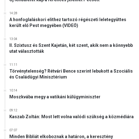
á
s
14:28
t
A honfoglaláskori elithez tartozó régészeti leletegyüttes
került elő Pest megyében (VIDEÓ)
13:04
II. Szixtusz és Szent Kajetán, két szent, akik nem a könnyebb
utat választották
11:11
Törvénytelenség? Rétvári Bence szerint lebukott a Szociális
és Családügyi Minisztérium
10:14
Moszkvába megy a vatikáni külügyminiszter
09:12
Kaszab Zoltán: Most lett volna valódi szükség a közmédiára
07:07
Minden Bibliát elkoboznak a határon, a keresztény