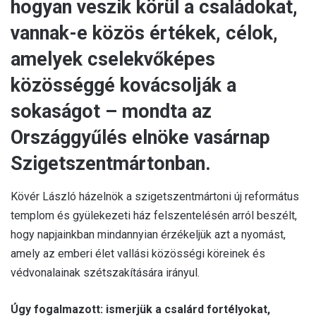
hogyan veszik körül a családokat,
vannak-e közös értékek, célok,
amelyek cselekvőképes
közösséggé kovácsolják a
sokaságot – mondta az
Országgyűlés elnöke vasárnap
Szigetszentmártonban.
Kövér László házelnök a szigetszentmártoni új református
templom és gyülekezeti ház felszentelésén arról beszélt,
hogy napjainkban mindannyian érzékeljük azt a nyomást,
amely az emberi élet vallási közösségi köreinek és
védvonalainak szétszakítására irányul.
Úgy fogalmazott: ismerjük a csalárd fortélyokat,