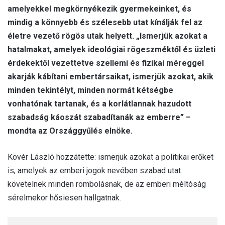
amelyekkel megkörnyékezik gyermekeinket, és
mindig a könnyebb és szélesebb utat kínálják fel az
életre vezető rögös utak helyett. „Ismerjük azokat a
hatalmakat, amelyek ideológiai rögeszméktől és üzleti
érdekektől vezettetve szellemi és fizikai méreggel
akarják kábítani embertársaikat, ismerjük azokat, akik
minden tekintélyt, minden normát kétségbe
vonhatónak tartanak, és a korlátlannak hazudott
szabadság káoszát szabadítanák az emberre” –
mondta az Országgyűlés elnöke.
Kövér László hozzátette: ismerjük azokat a politikai erőket
is, amelyek az emberi jogok nevében szabad utat
követelnek minden rombolásnak, de az emberi méltóság
sérelmekor hősiesen hallgatnak.