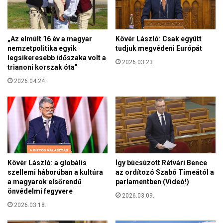
e
e
d
S
é
i
s
„Az elmúlt 16 év a magyar
Kövér László: Csak együtt
m
e
nemzetpolitika egyik
tudjuk megvédeni Európát
i
–
legsikeresebb időszaka volt a
o
2026.03.23.
s
trianoni korszak óta”
n
z
v
2026.04.24.
e
é
r
g
i
z
n
e
t
t
e
t
Z
a
e
Kövér László: a globális
Így búcsúzott Rétvári Bence
z
l
szellemi háborúban a kultúra
az ordítozó Szabó Tímeától a
e
e
a magyarok elsőrendű
parlamentben (Videó!)
l
önvédelmi fegyvere
n
2026.03.09.
s
s
2026.03.18.
ő
z
h
k