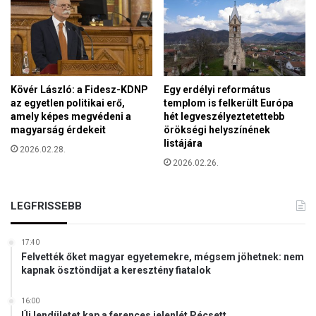
e
i
l
j
y
é
e
s
n
P
u
Kövér László: a Fidesz-KDNP
Egy erdélyi református
t
az egyetlen politikai erő,
templom is felkerült Európa
amely képes megvédeni a
hét legveszélyeztetettebb
y
magyarság érdekeit
örökségi helyszínének
i
listájára
n
2026.02.28.
g
2026.02.26.
y
ű
LEGFRISSEBB
l
ö
l
17:40
i
Felvették őket magyar egyetemekre, mégsem jöhetnek: nem
e
kapnak ösztöndíjat a keresztény fiatalok
g
y
16:00
m
Új lendületet kap a ferences jelenlét Pécsett