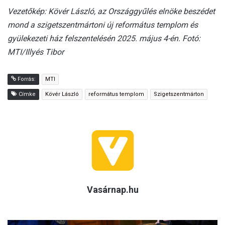
Vezetőkép: Kövér László, az Országgyűlés elnöke beszédet
mond a szigetszentmártoni új református templom és
gyülekezeti ház felszentelésén 2025. május 4-én. Fotó:
MTI/Illyés Tibor
Forrás:
MTI
Címke
Kövér László
református templom
Szigetszentmárton
Vasárnap.hu