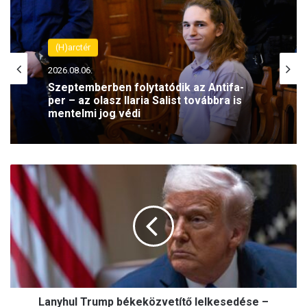
(H)arctér
2026.08.06.
Szeptemberben folytatódik az Antifa-
per – az olasz Ilaria Salist továbbra is
mentelmi jog védi
L
a
n
y
h
u
l
T
r
Lanyhul Trump békeközvetítő lelkesedése –
u