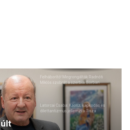
Felháborító! Megrongálták Radnóti
Miklós szobrát a szerbiai Borban
Latorcai Csaba: Káosz, kapkodás és
dilettantizmus jellemzi a Tisza
kormányzását
últ