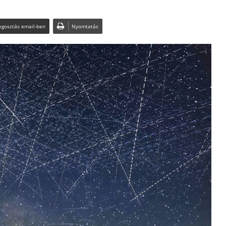
gosztás email-ben
Nyomtatás