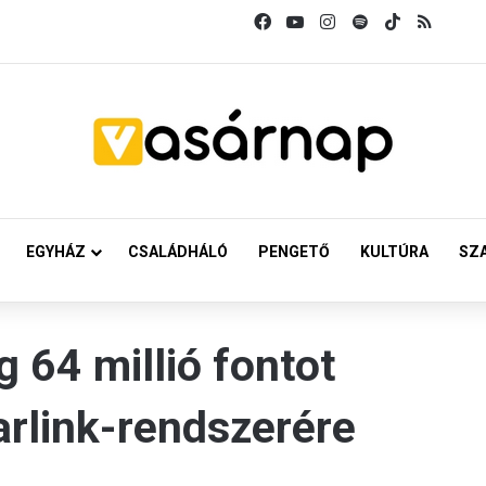
Facebook
YouTube
Instagram
Spotify
TikTok
RSS
EGYHÁZ
CSALÁDHÁLÓ
PENGETŐ
KULTÚRA
SZ
 64 millió fontot
arlink-rendszerére