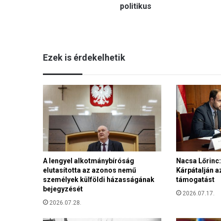
O
politikus
r
b
á
n
Ezek is érdekelhetik
V
i
k
t
o
r
a
l
e
g
n
A lengyel alkotmánybíróság
Nacsa Lőrinc: 
elutasította az azonos nemű
Kárpátalján a
é
személyek külföldi házasságának
támogatást
p
bejegyzését
s
2026.07.17.
z
2026.07.28.
e