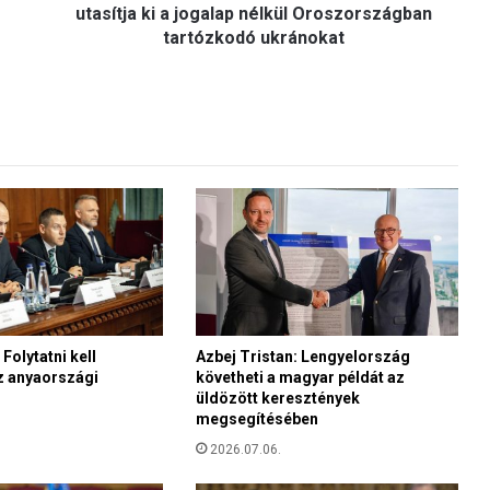
e
utasítja ki a jogalap nélkül Oroszországban
t
tartózkodó ukránokat
t
P
u
t
y
i
n
-
E
l
n
ö
k
i
Folytatni kell
Azbej Tristan: Lengyelország
z anyaországi
követheti a magyar példát az
r
üldözött keresztények
e
megsegítésében
n
d
2026.07.06.
e