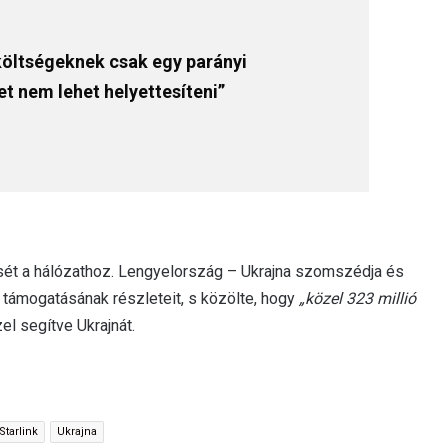
költségeknek csak egy parányi
et nem lehet helyettesíteni”
ését a hálózathoz. Lengyelország – Ukrajna szomszédja és
támogatásának részleteit, s közölte, hogy
„közel 323 millió
zzel segítve Ukrajnát.
Starlink
Ukrajna