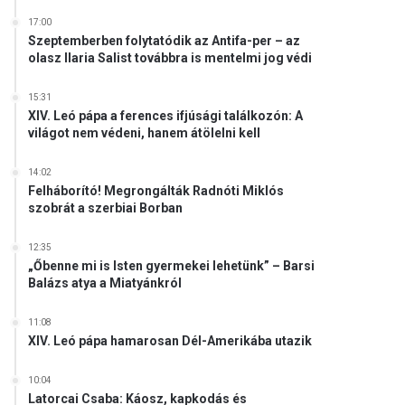
17:00
Szeptemberben folytatódik az Antifa-per – az
olasz Ilaria Salist továbbra is mentelmi jog védi
15:31
XIV. Leó pápa a ferences ifjúsági találkozón: A
világot nem védeni, hanem átölelni kell
14:02
Felháborító! Megrongálták Radnóti Miklós
szobrát a szerbiai Borban
12:35
„Őbenne mi is Isten gyermekei lehetünk” – Barsi
Balázs atya a Miatyánkról
11:08
XIV. Leó pápa hamarosan Dél-Amerikába utazik
10:04
Latorcai Csaba: Káosz, kapkodás és