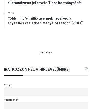
dilettantizmus jellemzi a Tisza kormányzását
08:43
Több mint félmillió gyermek nevelkedik
egyszülős családban Magyarországon (VIDEÓ)
.
Hirdetés
IRATKOZZON FEL A HÍRLEVELÜNKRE!
Email
Vezetéknév