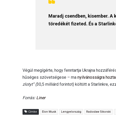
Maradj csendben, kisember. A 
töredékét fizeted. És a Starlink
Végül megígérte, hogy fenntartja Ukrajna hozzáfér
hűséges szövetségese – ma
nyilvánosságra hozta
zlotyt” (
30,5 milliárd forintot) költött a Starlinkre, e
Forrás:
Liner
Címke
Elon Musk
Lengyelország
Radoslaw Sikorski