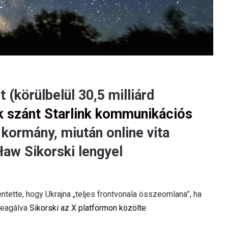
t (körülbelül 30,5 milliárd
ak szánt Starlink kommunikációs
 kormány, miután online vita
ław Sikorski lengyel
tette, hogy Ukrajna „teljes frontvonala összeomlana”, ha
 reagálva
Sikorski az X platformon közölte
: