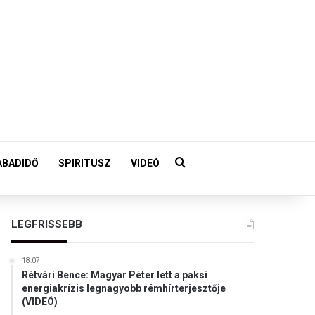
Keresés:
ABADIDŐ
SPIRITUSZ
VIDEÓ
LEGFRISSEBB
18:07
Rétvári Bence: Magyar Péter lett a paksi
energiakrízis legnagyobb rémhírterjesztője
(VIDEÓ)