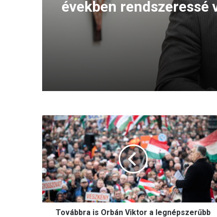
években rendszeressé v
keresztények elleni agr
megnyilvánulások
T
o
v
á
b
b
r
a
i
Továbbra is Orbán Viktor a legnépszerűbb
s