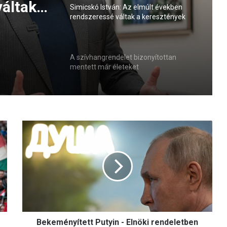
áltak a
Simicskó István: Az elmúlt években
rendszeressé váltak a keresztények
esszív
elleni agresszív megnyilvánulások
A szívhangrendelet bizonyítottan
mentett már életeket
B
e
k
e
m
é
n
y
í
Bekeményített Putyin - Elnöki rendeletben
t