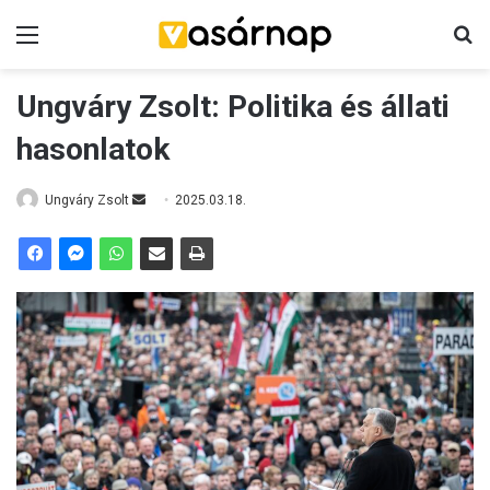
Menü
K
Ungváry Zsolt: Politika és állati
hasonlatok
Ungváry Zsolt
S
2025.03.18.
e
n
d
a
n
e
m
a
i
l