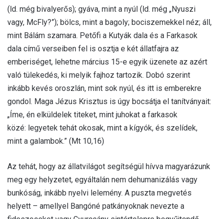
(ld. még bivalyerős); gyáva, mint a nyúl (ld. még „Nyuszi
vagy, McFly?”); bölcs, mint a bagoly; bociszemekkel néz; áll,
mint Bálám szamara. Petőfi a Kutyák dala és a Farkasok
dala című verseiben fel is osztja e két állatfajra az
emberiséget, lehetne március 15-e egyik üzenete az azért
való tülekedés, ki melyik fajhoz tartozik. Dobó szerint
inkább kevés oroszlán, mint sok nyúl, és itt is emberekre
gondol. Maga Jézus Krisztus is úgy bocsátja el tanítványait:
„Íme, én elküldelek titeket, mint juhokat a farkasok
közé: legyetek tehát okosak, mint a kígyók, és szelídek,
mint a galambok.” (Mt 10,16)
Az tehát, hogy az állatvilágot segítségül hívva magyarázunk
meg egy helyzetet, egyáltalán nem dehumanizálás vagy
bunkóság, inkább nyelvi lelemény. A puszta megvetés
helyett – amellyel Bangóné patkányoknak nevezte a