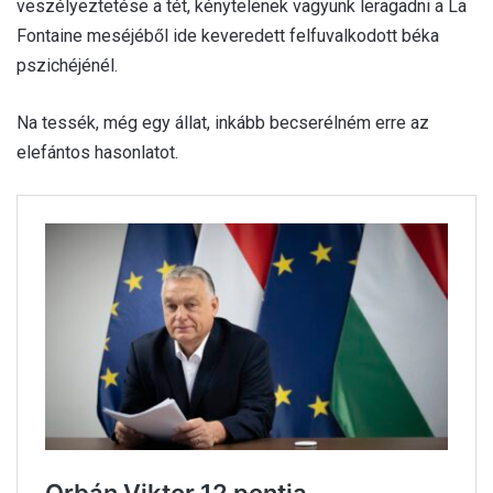
veszélyeztetése a tét, kénytelenek vagyunk leragadni a La
Fontaine meséjéből ide keveredett felfuvalkodott béka
pszichéjénél.
Na tessék, még egy állat, inkább becserélném erre az
elefántos hasonlatot.