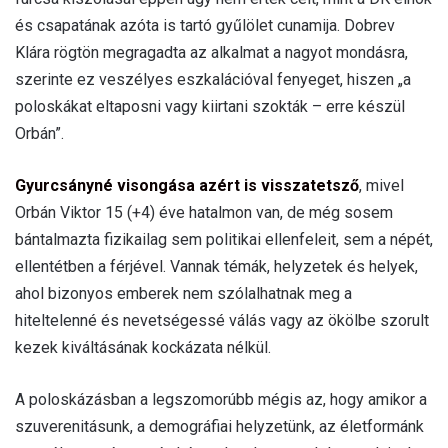
és csapatának azóta is tartó gyűlölet cunamija. Dobrev
Klára rögtön megragadta az alkalmat a nagyot mondásra,
szerinte ez veszélyes eszkalációval fenyeget, hiszen „a
poloskákat eltaposni vagy kiirtani szokták – erre készül
Orbán”.
Gyurcsányné visongása azért is visszatetsző
, mivel
Orbán Viktor 15 (+4) éve hatalmon van, de még sosem
bántalmazta fizikailag sem politikai ellenfeleit, sem a népét,
ellentétben a férjével. Vannak témák, helyzetek és helyek,
ahol bizonyos emberek nem szólalhatnak meg a
hiteltelenné és nevetségessé válás vagy az ökölbe szorult
kezek kiváltásának kockázata nélkül.
A poloskázásban a legszomorúbb mégis az, hogy amikor a
szuverenitásunk, a demográfiai helyzetünk, az életformánk