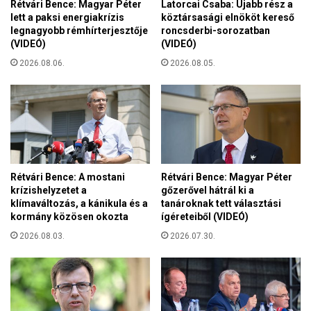
Rétvári Bence: Magyar Péter
Latorcai Csaba: Újabb rész a
E
e
lett a paksi energiakrízis
köztársasági elnököt kereső
r
t
legnagyobb rémhírterjesztője
roncsderbi-sorozatban
v
a
(VIDEÓ)
(VIDEÓ)
i
m
n
2026.08.06.
2026.08.05.
á
G
s
á
o
b
d
o
i
r
k
,
m
a
a
Rétvári Bence: A mostani
Rétvári Bence: Magyar Péter
n
g
krízishelyzetet a
gőzerővel hátrál ki a
y
y
klímaváltozás, a kánikula és a
tanároknak tett választási
i
kormány közösen okozta
ígéreteiből (VIDEÓ)
a
l
r
2026.08.03.
2026.07.30.
a
ű
s
r
o
h
k
a
á
j
l