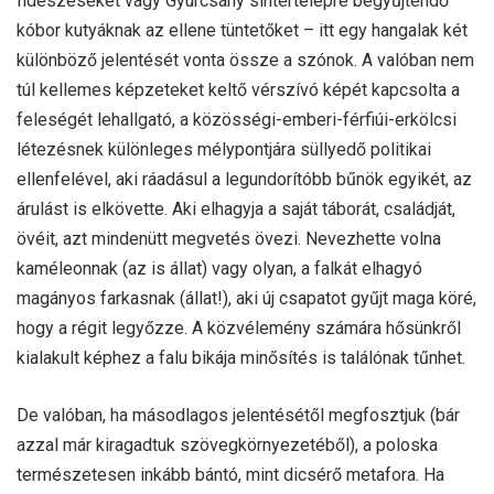
fideszeseket vagy Gyurcsány sintértelepre begyűjtendő
kóbor kutyáknak az ellene tüntetőket – itt egy hangalak két
különböző jelentését vonta össze a szónok. A valóban nem
túl kellemes képzeteket keltő vérszívó képét kapcsolta a
feleségét lehallgató, a közösségi-emberi-férfiúi-erkölcsi
létezésnek különleges mélypontjára süllyedő politikai
ellenfelével, aki ráadásul a legundorítóbb bűnök egyikét, az
árulást is elkövette. Aki elhagyja a saját táborát, családját,
övéit, azt mindenütt megvetés övezi. Nevezhette volna
kaméleonnak (az is állat) vagy olyan, a falkát elhagyó
magányos farkasnak (állat!), aki új csapatot gyűjt maga köré,
hogy a régit legyőzze. A közvélemény számára hősünkről
kialakult képhez a falu bikája minősítés is találónak tűnhet.
De valóban, ha másodlagos jelentésétől megfosztjuk (bár
azzal már kiragadtuk szövegkörnyezetéből), a poloska
természetesen inkább bántó, mint dicsérő metafora. Ha