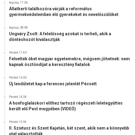
tegnap, 11:06
p
Állatkerti találkozóra várják a református
a
gyermekvédelemben élő gyerekeket és nevelőszülőket
p
b
tegnap, 08:08
o
Ungváry Zsolt: A felelősség azokat is terheli, akik a
l
döntéshozót kiválasztják
d
o
Péntek 17:40
g
Felvették őket magyar egyetemekre, mégsem jöhetnek: nem
g
kapnak ösztöndíjat a keresztény fiatalok
á
a
Péntek 16:00
v
Új lendületet kap a ferences jelenlét Pécsett
a
t
Péntek 14:28
á
A honfoglaláskori elithez tartozó régészeti leletegyüttes
s
került elő Pest megyében (VIDEÓ)
á
t
Péntek 13:04
II. Szixtusz és Szent Kajetán, két szent, akik nem a könnyebb
utat választották