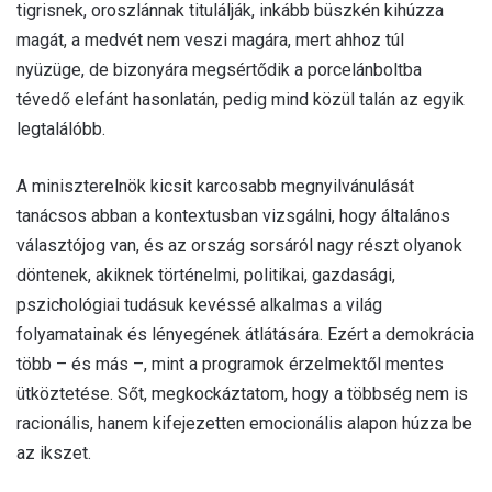
tigrisnek, oroszlánnak titulálják, inkább büszkén kihúzza
magát, a medvét nem veszi magára, mert ahhoz túl
nyüzüge, de bizonyára megsértődik a porcelánboltba
tévedő elefánt hasonlatán, pedig mind közül talán az egyik
legtalálóbb.
A miniszterelnök kicsit karcosabb megnyilvánulását
tanácsos abban a kontextusban vizsgálni, hogy általános
választójog van, és az ország sorsáról nagy részt olyanok
döntenek, akiknek történelmi, politikai, gazdasági,
pszichológiai tudásuk kevéssé alkalmas a világ
folyamatainak és lényegének átlátására. Ezért a demokrácia
több – és más –, mint a programok érzelmektől mentes
ütköztetése. Sőt, megkockáztatom, hogy a többség nem is
racionális, hanem kifejezetten emocionális alapon húzza be
az ikszet.