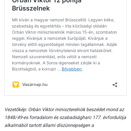
Vezetőkép: Orbán Viktor miniszterelnök beszédet mond az
1848/49-es forradalom és szabadságharc 177. évfordulója
alkalmából tartott állami díszünnepségen a