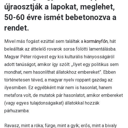
újraosztják a lapokat, meglehet,
50-60 évre ismét bebetonozva a
rendet.
Mivel más fogást ezúttal sem találtak a
kormányfőn
, hát
beleálltak az áttelelő rovarok sorsa fölötti lamentálásba.
Magyar Péter rögvest egy kis kulturális hiányosságáról
adott tanúságot, amikor így szólt: „Ilyet egy politikus sem
mondhat, nem hasonlíthat állatokhoz embereket”. Ebben
történetesen téved, a magyar nyelv roppant gazdag az
ilyesmiben. Ez egyébként már nem is hasonlat, hanem
metafora volt, de mutatok pár hasonlatot, amikor embereket
(vagy egyes tulajdonságaikat) állatokkal hozzák
párhuzamba:
Ravasz, mint a róka; fürge, mint a gyík; erős, mint a bivaly