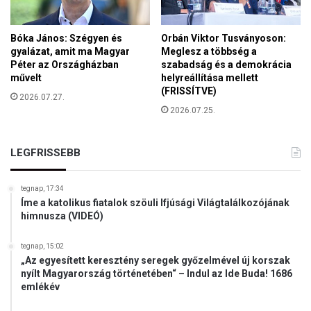
ó
t
s
a
Bóka János: Szégyen és
Orbán Viktor Tusványoson:
l
gyalázat, amit ma Magyar
Meglesz a többség a
m
Péter az Országházban
szabadság és a demokrácia
e
művelt
helyreállítása mellett
g
(FRISSÍTVE)
2026.07.27.
g
2026.07.25.
y
i
l
LEGFRISSEBB
k
o
l
tegnap, 17:34
Íme a katolikus fiatalok szöuli Ifjúsági Világtalálkozójának
t
himnusza (VIDEÓ)
v
é
r
tegnap, 15:02
„Az egyesített keresztény seregek győzelmével új korszak
t
nyílt Magyarország történetében“ – Indul az Ide Buda! 1686
a
emlékév
n
ú