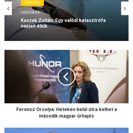
Vélemény
2026.08.04.
Kaszab Zoltán: Egy valódi katasztrófa
napjait éljük
F
e
r
e
n
c
z
O
r
Ferencz Orsolya: Heteken belül útra kelhet a
s
o
második magyar űrhajós
l
y
E