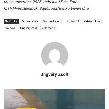
Múzeumkertben 2025. március 15-én. Fotó:
MTI/Miniszterelnöki Sajtóiroda/Benko Vivien Cher
Címke
Dobrev Klára
Magyar Péter
március 15.
Orbán Viktor
poloska
Ungváry Zsolt
vélemény
Ungváry Zsolt