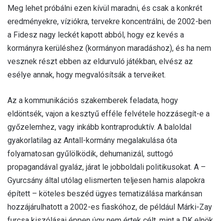
Meg lehet próbálni ezen kívül maradni, és csak a konkrét
eredményekre, víziókra, tervekre koncentrálni, de 2002-ben
a Fidesz nagy leckét kapott abból, hogy ez kevés a
kormányra kerüléshez (kormányon maradáshoz), és ha nem
vesznek részt ebben az eldurvuló játékban, elvész az
esélye annak, hogy megvalósítsák a terveiket.
Az a kommunikációs szakemberek feladata, hogy
eldöntsék, vajon a kesztyű efféle felvétele hozzásegít-e a
győzelemhez, vagy inkább kontraproduktív. A baloldal
gyakorlatilag az Antall-kormány megalakulása óta
folyamatosan gyűlölködik, dehumanizál, suttogó
propagandával gyaláz, járat le jobboldali politikusokat. A –
Gyurcsány által utólag elismerten teljesen hamis alapokra
épített – köteles beszéd ügyes tematizálása markánsan
hozzájárulhatott a 2002-es fiaskóhoz, de például Márki-Zay
furcsa kiszólásai éppen úgy nem értek célt, mint a DK elnök