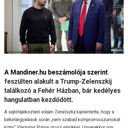
m
a
i
l
A Mandiner.hu beszámolója szerint
feszülten alakult a Trump-Zelenszkij
találkozó a Fehér Házban, bár kedélyes
hangulatban kezdődött.
A sajtótájékoztató elején Zenelszkij kijelentette, hogy a
béketárgyalások során „nem szabad kompromisszumokat
kötni” Vlagyimir Putyin orosz elnökkel. Ugyanakkor úgy