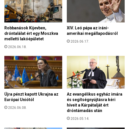
f
n
a
a
-
k
v
h
i
Robbanások Kijevben,
XIV. Leó pápa az iráni-
ö
s
dróntalálat ért egy Moszkva
amerikai megállapodásról
r
s
melletti lakóépületet
g
2026.06.17.
z
ő
2026.06.18.
a
g
t
ö
é
r
r
c
í
s
t
e
é
v
s
Újra pénzt kapott Ukrajna az
Az evangélikus egyház imára
o
a
Európai Uniótól
és segítségnyújtásra kéri
l
k
híveit a Kárpátalját ért
t
2026.06.08.
i
dróntámadás után
,
s
2026.05.14.
a
b
m
o