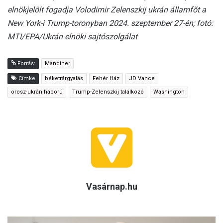
elnökjelölt fogadja Volodimir Zelenszkij ukrán államfõt a
New York-i Trump-toronyban 2024. szeptember 27-én; fotó:
MTI/EPA/Ukrán elnöki sajtószolgálat
Forrás:
Mandiner
Címke
béketrárgyalás
Fehér Ház
JD Vance
orosz-ukrán háború
Trump-Zelenszkij találkozó
Washington
Vasárnap.hu