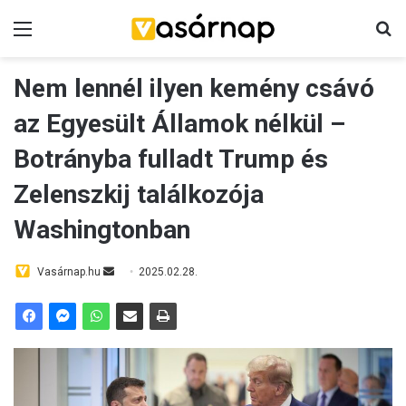
Menü
K
Nem lennél ilyen kemény csávó
az Egyesült Államok nélkül –
Botrányba fulladt Trump és
Zelenszkij találkozója
Washingtonban
Vasárnap.hu
S
2025.02.28.
e
n
d
a
n
e