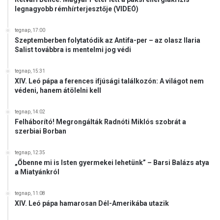
e
legnagyobb rémhírterjesztője (VIDEÓ)
r
t
o
ő
s
tegnap, 17:00
l
Szeptemberben folytatódik az Antifa-per – az olasz Ilaria
s
e
Salist továbbra is mentelmi jog védi
z
s
a
z
b
tegnap, 15:31
a
XIV. Leó pápa a ferences ifjúsági találkozón: A világot nem
b
n
védeni, hanem átölelni kell
o
y
d
u
tegnap, 14:02
á
g
Felháborító! Megrongálták Radnóti Miklós szobrát a
s
d
szerbiai Borban
á
í
h
j
tegnap, 12:35
o
a
„Őbenne mi is Isten gyermekei lehetünk” – Barsi Balázs atya
z
s
a Miatyánkról
v
o
e
k
tegnap, 11:08
z
s
XIV. Leó pápa hamarosan Dél-Amerikába utazik
e
z
t