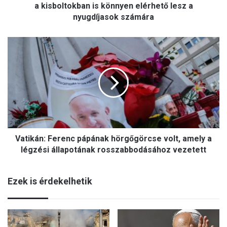
l
a kisboltokban is könnyen elérhető lesz a
t
nyugdíjasok számára
é
s
V
h
a
e
t
l
i
y
k
e
á
t
n
t
:
t
F
é
Vatikán: Ferenc pápának hörgőgörcse volt, amely a
e
n
r
légzési állapotának rosszabbodásához vezetett
y
e
e
n
k
Ezek is érdekelhetik
c
-
p
a
á
z
p
á
á