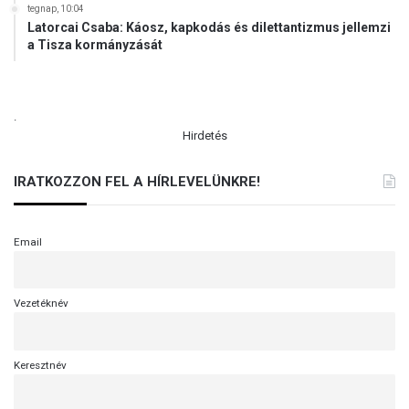
á
tegnap, 10:04
e
m
Latorcai Csaba: Káosz, kapkodás és dilettantizmus jellemzi
t
á
a Tisza kormányzását
t
r
a
.
Hirdetés
IRATKOZZON FEL A HÍRLEVELÜNKRE!
Email
Vezetéknév
Keresztnév