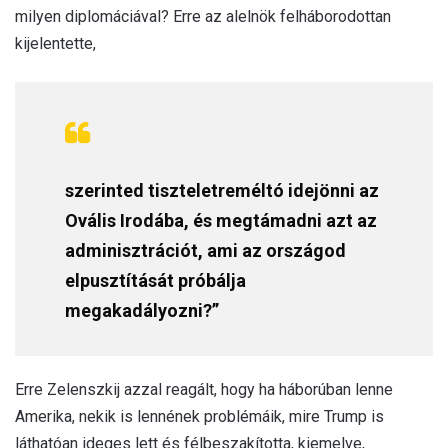
milyen diplomáciával? Erre az alelnök felháborodottan
kijelentette,
szerinted tiszteletreméltó idejönni az
Ovális Irodába, és megtámadni azt az
adminisztrációt, ami az országod
elpusztítását próbálja
megakadályozni?”
Erre Zelenszkij azzal reagált, hogy ha háborúban lenne
Amerika, nekik is lennének problémáik, mire Trump is
láthatóan ideges lett és félbeszakította, kiemelve,