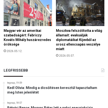
e
l
l
t
y
o
a
k
l
b
é
a
Magyar vér az amerikai
Moszkva felszólította a világ
g
n
szabadságért: Fabriczy
államait: evakuálják
z
i
Kováts Mihály huszárezredes
diplomatáikat Kijevből az
é
öröksége
orosz ellencsapás veszélye
s
s
miatt
k
2026.05.12.
i
ö
2026.05.07.
á
n
l
n
l
y
LEGFRISSEBB
a
e
p
n
o
tegnap, 19:09
e
t
Kedl Olívia: Mindig a dicsőítésen keresztül tapasztaltam
l
meg Isten jelenlétét
á
é
n
r
a
tegnap, 18:07
h
Rétvári Bence: Magyar Péter lett a paksi energiakrízis
k