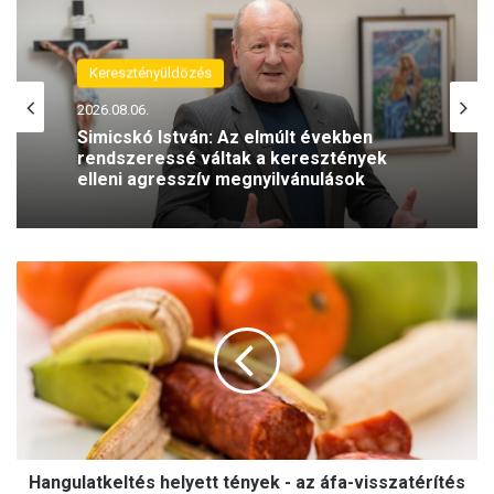
Keresztényüldözés
2026.08.06.
(H)arctér
Simicskó István: Az elmúlt években
2026.08.05.
rendszeressé váltak a keresztények
elleni agresszív megnyilvánulások
H
A szívhangrendelet bizonyítottan
a
mentett már életeket
n
g
u
l
a
t
k
Hangulatkeltés helyett tények - az áfa-visszatérítés
e