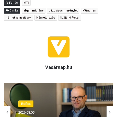
Forrás:
MTI
Címke
afgán migráns
gázolásos merénylet
München
német választások
Németország
Szijjártó Péter
Vasárnap.hu
Reflex
2026.08.05.