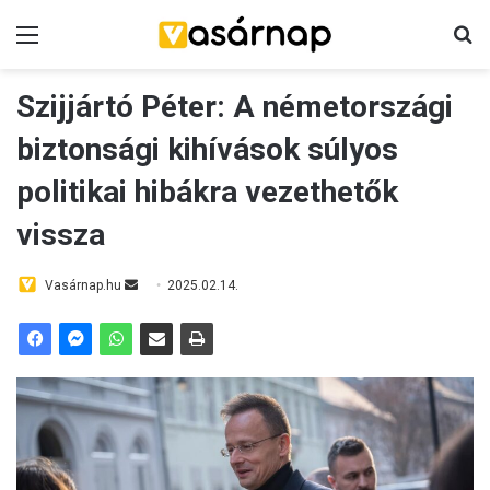
Menü
K
Szijjártó Péter: A németországi
biztonsági kihívások súlyos
politikai hibákra vezethetők
vissza
Vasárnap.hu
S
2025.02.14.
e
n
d
a
n
e
m