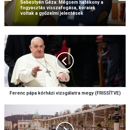
Sebestyén Géza: Mégsem hatékony a
fogyasztás visszafogása, koraiak
voltak a győzelmi jelentések
F
e
r
e
n
c
p
á
p
Ferenc pápa kórházi vizsgálatra megy (FRISSÍTVE)
a
k
ó
A
r
m
h
i
á
k
z