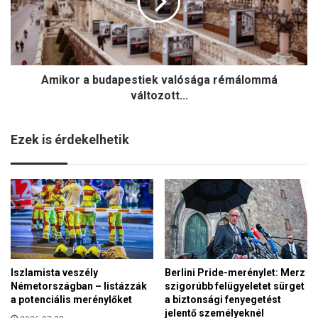
o
i
r
v
a
i
b
z
u
s
Amikor a budapestiek valósága rémálommá
d
g
a
változott...
á
p
l
e
a
Ezek is érdekelhetik
s
t
t
r
i
a
e
m
k
e
v
g
a
y
l
(
ó
F
Iszlamista veszély
Berlini Pride-merénylet: Merz
s
R
Németországban – listázzák
szigorúbb felügyeletet sürget
á
I
a potenciális merénylőket
a biztonsági fenyegetést
g
S
jelentő személyeknél
a