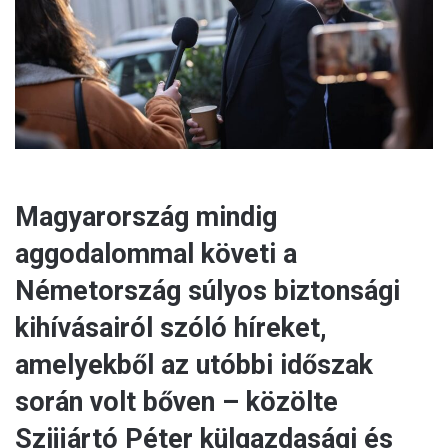
a
i
l
Magyarország mindig
aggodalommal követi a
Németország súlyos biztonsági
kihívásairól szóló híreket,
amelyekből az utóbbi időszak
során volt bőven – közölte
Szijjártó Péter külgazdasági és