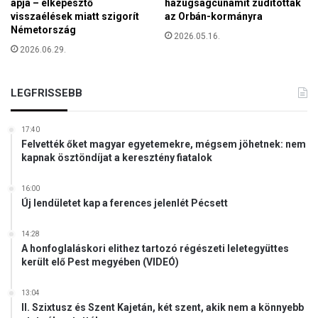
apja – elképesztő
hazugságcunamit zúdítottak
visszaélések miatt szigorít
az Orbán-kormányra
Németország
2026.05.16.
2026.06.29.
LEGFRISSEBB
17:40
Felvették őket magyar egyetemekre, mégsem jöhetnek: nem
kapnak ösztöndíjat a keresztény fiatalok
16:00
Új lendületet kap a ferences jelenlét Pécsett
14:28
A honfoglaláskori elithez tartozó régészeti leletegyüttes
került elő Pest megyében (VIDEÓ)
13:04
II. Szixtusz és Szent Kajetán, két szent, akik nem a könnyebb