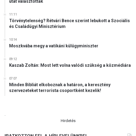
utat választották
11:11
Törvénytelenség? Rétvári Bence szerint lebukott a Szociális
és Családügyi Minisztérium
10:14
Moszkvába megy a vatikáni külügyminiszter
09:12
Kaszab Zoltán: Most lett volna valódi szükség a közmédiára
07:07
Minden Bibliát elkoboznak a határon, a keresztény
szervezeteket terrorista csoportként kezelik!
.
Hirdetés
IRATKOZZON FEL A HÍRLEVELÜNKRE!