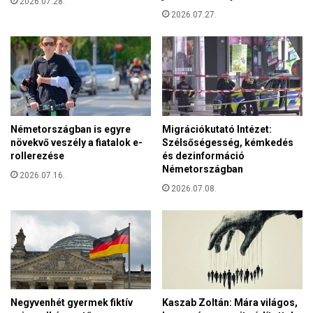
2026.07.28.
S
r
2026.07.27.
Í
é
T
m
V
á
E
l
)
o
m
m
Németországban is egyre
Migrációkutató Intézet:
á
növekvő veszély a fiatalok e-
Szélsőségesség, kémkedés
v
rollerezése
és dezinformáció
á
Németországban
2026.07.16.
l
2026.07.08.
t
o
z
o
t
t
.
.
Negyvenhét gyermek fiktív
Kaszab Zoltán: Mára világos,
.