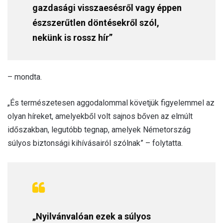
gazdasági visszaesésről vagy éppen
észszerűtlen döntésekről szól,
nekünk is rossz hír”
– mondta.
„És természetesen aggodalommal követjük figyelemmel az
olyan híreket, amelyekből volt sajnos bőven az elmúlt
időszakban, legutóbb tegnap, amelyek Németország
súlyos biztonsági kihívásairól szólnak” – folytatta.
„Nyilvánvalóan ezek a súlyos