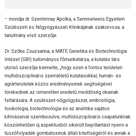
– mondja dr. Szentirmay Apolka, a Semmelweis Egyetem
Szülészeti és Nőgyógyászati Klinikájának szakorvosa, a
tanulmány első szerzője.
Dr. Szőke Zsuzsanna, a MATE Genetika és Biotechnológia
Intézet (GBI) tudományos főmunkatársa, a kutatás társ
utolsó szerzője kiemelte, „hogy ezen a fontos területen
multidiszciplináris szemléletű kutatásokkal, humán- és
agrárterületek közös eredményeinek segítségével
törekednek az ismeretlen eredetű meddőség okainak
feltárására. A szülészet-nőgyógyászat, embriológia,
toxikológia, biotechnológia és az analitika sajátos
kihívásaival szembesülve, multidiszciplináris csapatunknak
köszönhetően új aspektusból sikerült bepillantást nyerni a
tüszőfolyadék gombatoxinok általi kitettségéről és annak a