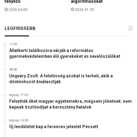
l
tényező
algoritmusokat
l
2026.04.09.
2026.01.29.
a
p
o
LEGFRISSEBB
d
á
11:06
s
Állatkerti találkozóra várják a református
a
gyermekvédelemben élő gyerekeket és nevelőszülőket
K
ö
08:08
z
Ungváry Zsolt: A felelősség azokat is terheli, akik a
e
döntéshozót kiválasztják
l
-
tegnap, 17:40
K
Felvették őket magyar egyetemekre, mégsem jöhetnek: nem
e
kapnak ösztöndíjat a keresztény fiatalok
l
e
tegnap, 16:00
t
Új lendületet kap a ferences jelenlét Pécsett
e
n