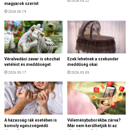
2026.05.22.
é
magyarok szerint
t
l
e
2026.06.19.
e
k
t
h
b
a
e
z
a
a
t
t
ű
é
z
Véralvadási zavar is okozhat
Ezek lehetnek a szekunder
r
s
vetélést és meddőséget
meddőség okai
é
z
s
2026.05.17.
2026.05.09.
ü
e
n
e
t
i
m
e
g
A házasság rák esetében is
Véleménybuborékba zárva?
á
komoly egészségvédő
Már nem kerülhetjük ki az