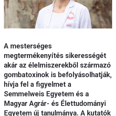
l
A mesterséges
megtermékenyítés sikerességét
akár az élelmiszerekből származó
gombatoxinok is befolyásolhatják,
hívja fel a figyelmet a
Semmelweis Egyetem és a
Magyar Agrár- és Élettudományi
Egyetem új tanulmánya. A kutatók