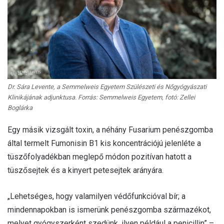
Dr. Sára Levente, a Semmelweis Egyetem Szülészeti és Nőgyógyászati
Klinikájának adjunktusa.
Forrás: Semmelweis Egyetem, fotó: Zellei
Boglárka
Egy másik vizsgált toxin, a néhány Fusarium penészgomba
által termelt Fumonisin B1 kis koncentrációjú jelenléte a
tüszőfolyadékban meglepő módon pozitívan hatott a
tüszősejtek és a kinyert petesejtek arányára.
„Lehetséges, hogy valamilyen védőfunkcióval bír; a
mindennapokban is ismerünk penészgomba származékot,
melyet gyógyszerként szedünk, ilyen például a penicillin” –