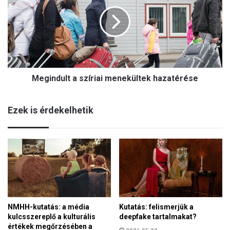
g
y
i
m
n
á
d
s
u
t
l
-
t
C
Megindult a szíriai menekültek hazatérése
a
s
s
a
z
k
Ezek is érdekelhetik
í
v
r
a
i
s
a
á
i
r
m
n
e
a
n
p
e
l
NMHH-kutatás: a média
Kutatás: felismerjük a
k
é
kulcsszereplő a kulturális
deepfake tartalmakat?
ü
p
értékek megőrzésében a
l