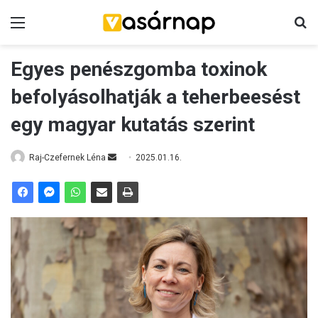
Menü
K
Egyes penészgomba toxinok
befolyásolhatják a teherbeesést
egy magyar kutatás szerint
Raj-Czefernek Léna
S
2025.01.16.
e
n
d
a
n
e
m
a
i