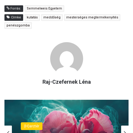
Forrás:
Semmelweis Egyetem
Címke
kutatás
meddőség
mesterséges megtermékenyítés
penészgomba
Raj-Czefernek Léna
Családháló
(H)arctér