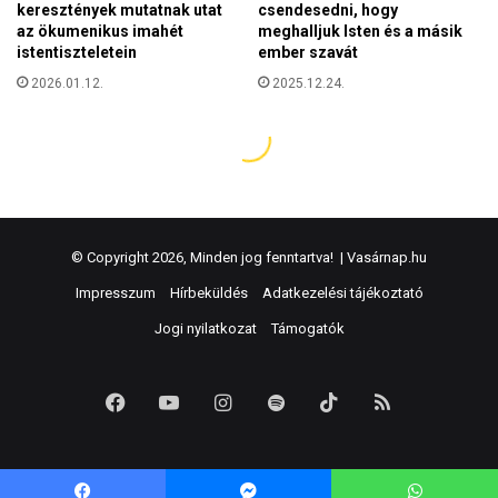
© Copyright 2026, Minden jog fenntartva! |
Vasárnap.hu
Impresszum
Hírbeküldés
Adatkezelési tájékoztató
Jogi nyilatkozat
Támogatók
Facebook
YouTube
Instagram
Spotify
TikTok
RSS