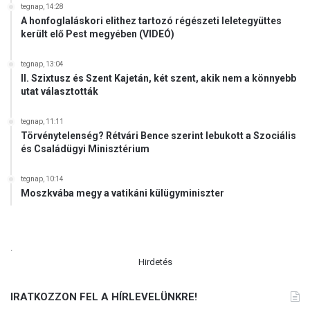
tegnap, 14:28
A honfoglaláskori elithez tartozó régészeti leletegyüttes
került elő Pest megyében (VIDEÓ)
tegnap, 13:04
II. Szixtusz és Szent Kajetán, két szent, akik nem a könnyebb
utat választották
tegnap, 11:11
Törvénytelenség? Rétvári Bence szerint lebukott a Szociális
és Családügyi Minisztérium
tegnap, 10:14
Moszkvába megy a vatikáni külügyminiszter
.
Hirdetés
IRATKOZZON FEL A HÍRLEVELÜNKRE!