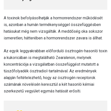
A toxinok befolyásolhatják a hormonrendszer működését
is, azonban a humán termékenységgel összefüggésben
hatásukat még nem vizsgálták. A meddőség oka sokszor
ismeretlen; hátterében a hormonrendszer zavara is állhat.
Az egyik leggyakrabban előforduló ösztrogén-hasonló toxin
a kukoricában is megtalálható Zearalenon, melynek
koncentrációja a vizsgálatban összefüggést mutatott a
tüszőfolyadék ösztradiol-tartalmával. Az eredmények
alapján feltételezhető, hogy az ösztrogén receptorok
számának növelésén keresztül a két hasonló kémiai
szerkezetű vegyület egymás hatását erősíti.