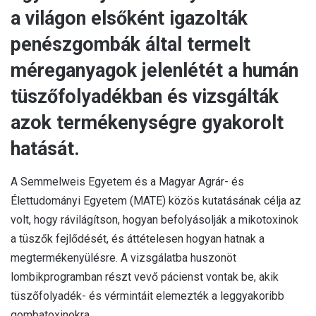
a világon elsőként igazolták
penészgombák által termelt
méreganyagok jelenlétét a humán
tüszőfolyadékban és vizsgálták
azok termékenységre gyakorolt
hatását.
A Semmelweis Egyetem és a Magyar Agrár- és
Élettudományi Egyetem (MATE) közös kutatásának célja az
volt, hogy rávilágítson, hogyan befolyásolják a mikotoxinok
a tüszők fejlődését, és áttételesen hogyan hatnak a
megtermékenyülésre. A vizsgálatba huszonöt
lombikprogramban részt vevő pácienst vontak be, akik
tüszőfolyadék- és vérmintáit elemezték a leggyakoribb
gombatoxinokra.