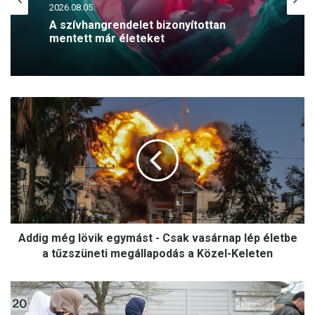
2026.08.04.
2026.08.05.
A szívhangrendelet bizonyítottan
Rontja a gyerekek írás- és számolási
mentett már életeket
készségét a korai közösségimédia-
használat
A
d
d
i
g
m
é
g
l
Addig még lövik egymást - Csak vasárnap lép életbe
ö
v
a tűzszüneti megállapodás a Közel-Keleten
i
k
M
e
e
g