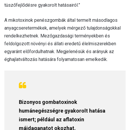
tüszőfejlődésre gyakorolt hatásairól.”
A mikotoxinok penészgombák által termelt másodlagos
anyagcseretermékek, amelyek mérgező tulajdonságokkal
rendelkezhetnek. Mezőgazdasági terményekben és
feldolgozott növényi és állati eredetű élelmiszerekben
egyaránt előfordulhatnak. Megjelenésük és arányuk az
éghajlatváltozás hatására folyamatosan emelkedik.
Bizonyos gombatoxinok
humánegészségre gyakorolt hatása
ismert; például az aflatoxin
májdaganatot okozhat.