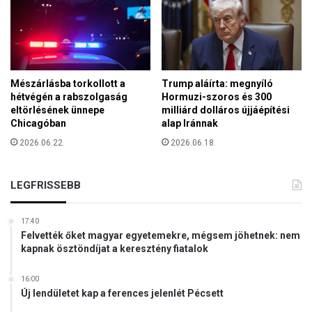
t
g
v
y
á
r
l
e
a
k
s
e
Mészárlásba torkollott a
Trump aláírta: megnyíló
z
hétvégén a rabszolgaság
Hormuzi-szoros és 300
v
t
eltörlésének ünnepe
milliárd dolláros újjáépítési
é
á
Chicagóban
alap Iránnak
s
s
b
2026.06.22.
2026.06.18.
t
é
,
v
a
LEGFRISSEBB
o
s
n
z
z
a
17:40
ó
Felvették őket magyar egyetemekre, mégsem jöhetnek: nem
v
ü
kapnak ösztöndíjat a keresztény fiatalok
a
z
z
l
ó
16:00
e
Új lendületet kap a ferences jelenlét Pécsett
k
t
n