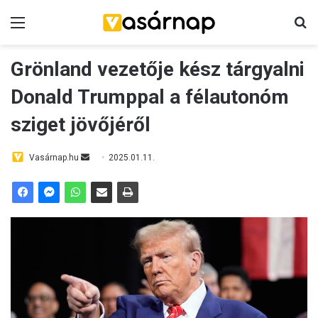
Menü
K
Grönland vezetője kész tárgyalni
Donald Trumppal a félautonóm
sziget jövőjéről
Vasárnap.hu
S
2025.01.11.
e
n
d
a
n
e
m
a
i