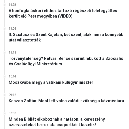
i
e
14:28
h
A honfoglaláskori elithez tartozó régészeti leletegyüttes
m
e
került elő Pest megyében (VIDEÓ)
l
y
13:04
s
II. Szixtusz és Szent Kajetán, két szent, akik nem a könnyebb
z
utat választották
í
n
11:11
Törvénytelenség? Rétvári Bence szerint lebukott a Szociális
és Családügyi Minisztérium
10:14
Moszkvába megy a vatikáni külügyminiszter
09:12
Kaszab Zoltán: Most lett volna valódi szükség a közmédiára
07:07
Minden Bibliát elkoboznak a határon, a keresztény
szervezeteket terrorista csoportként kezelik!