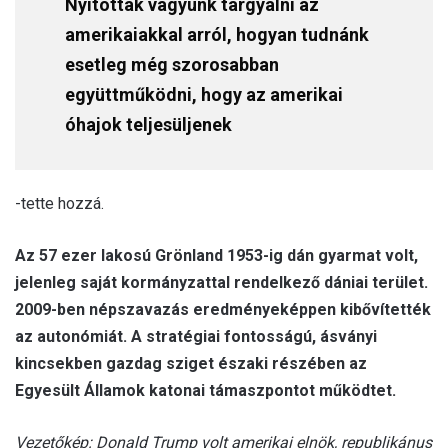
Nyitottak vagyunk tárgyalni az
amerikaiakkal arról, hogyan tudnánk
esetleg még szorosabban
együttműködni, hogy az amerikai
óhajok teljesüljenek
-tette hozzá.
Az 57 ezer lakosú Grönland 1953-ig dán gyarmat volt,
jelenleg saját kormányzattal rendelkező dániai terület.
2009-ben népszavazás eredményeképpen kibővítették
az autonómiát. A stratégiai fontosságú, ásványi
kincsekben gazdag sziget északi részében az
Egyesült Államok katonai támaszpontot működtet.
Vezetőkép: Donald Trump volt amerikai elnök, republikánus