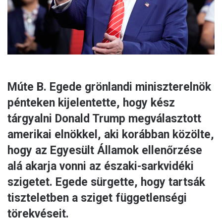
l
Múte B. Egede grönlandi miniszterelnök
pénteken kijelentette, hogy kész
tárgyalni Donald Trump megválasztott
amerikai elnökkel, aki korábban közölte,
hogy az Egyesült Államok ellenőrzése
alá akarja vonni az északi-sarkvidéki
szigetet. Egede sürgette, hogy tartsák
tiszteletben a sziget függetlenségi
törekvéseit.