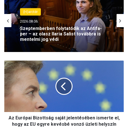
(H)arctér
2026.08.06.
Szeptemberben folytatódik az Antifa-
per – az olasz Ilaria Salist továbbra is
mentelmi jog védi
A
z
E
u
r
ó
p
a
i
Az Európai Bizottság saját jelentésében ismerte el,
B
i
hogy az EU egyre kevésbé vonzó üzleti helyszín