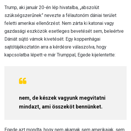
Trump, aki január 20-én lép hivatalba, „abszolút
szükségszerűnek” nevezte a félautonóm dániai terület
feletti amerikai ellenőrzést. Nem zárta ki katonai vagy
gazdasági eszközök esetleges bevetését sem, beleértve
Dániát sújtó vámok kivetését. Egy koppenhágai
sajtótájékoztatón arra a kérdésre válaszolva, hogy
kapcsolatba lépett-e már Trumppal, Egede kijelentette:
nem, de készek vagyunk megvitatni
mindazt, ami összeköt bennünket.
Egede azt mondta, hogy nem akarnak sem amerikaiak, sem