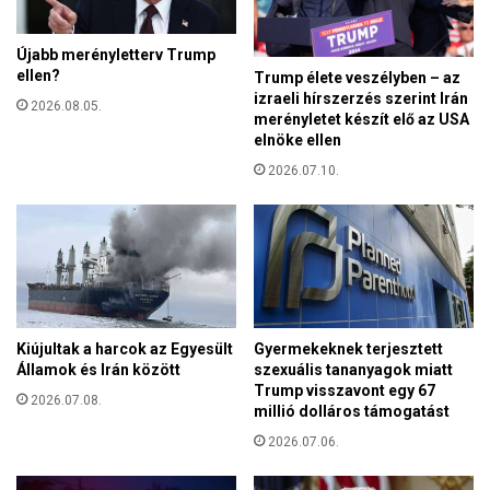
a
e
r
n
Újabb merényletterv Trump
P
i
ellen?
Trump élete veszélyben – az
é
s
izraeli hírszerzés szerint Irán
t
2026.08.05.
m
merényletet készít elő az USA
e
e
elnöke ellen
r
r
a
2026.07.10.
t
k
e
a
e
r
l
e
,
l
h
ő
o
r
g
Kiújultak a harcok az Egyesült
Gyermekeknek terjesztett
e
y
Államok és Irán között
szexuális tananyagok miatt
h
a
Trump visszavont egy 67
o
2026.07.08.
millió dolláros támogatást
z
z
E
2026.07.06.
o
U
t
e