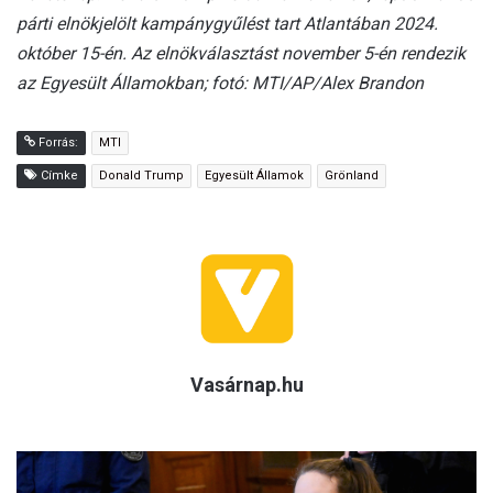
párti elnökjelölt kampánygyűlést tart Atlantában 2024.
október 15-én. Az elnökválasztást november 5-én rendezik
az Egyesült Államokban; fotó: MTI/AP/Alex Brandon
Forrás:
MTI
Címke
Donald Trump
Egyesült Államok
Grönland
Vasárnap.hu